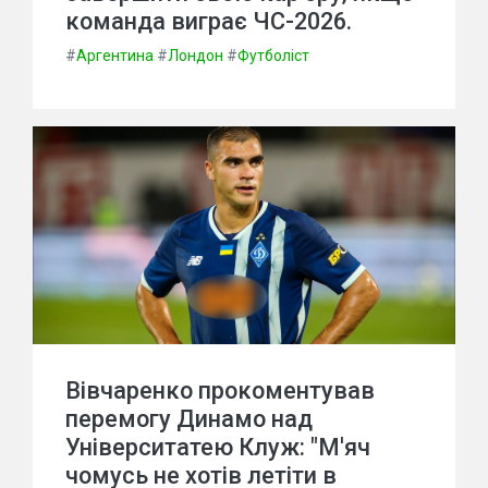
команда виграє ЧС-2026.
#
Аргентина
#
Лондон
#
Футболіст
Вівчаренко прокоментував
перемогу Динамо над
Університатею Клуж: "М'яч
чомусь не хотів летіти в