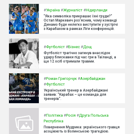
#
Україна
#
Журналіст
#
Нідерланди
"Яка символіка прикрашає їхні груди?"
Остап Маркевич роз'яснив, чому команді
Динамо буде нелегко виступити у зустрічі
з Карабахом в рамках Ліги конференцій.
#
Футболіст
#
Бізнес
#
Дощ
Футболіст трагічно загинув внаслідок
удару блискавки під час гри в Таїланді, а
ще 12 осіб отримали травми.
#
Роман Григорчук
#
Азербайджан
#
Футболіст
Український тренер в Азербайджані
заявив: "Карабах – це команда для
тренерів".
#
Політика
#
Росія
#
Друга Польська
Республіка
Повернення Мудрика: українського гравця
асоціюють із Волинською трагедією.