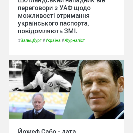
Шотландський нападник вів
переговори з УАФ щодо
можливості отримання
українського паспорта,
повідомляють ЗМІ.
#
Зальцбург
#
Україна
#
Журналіст
Йожеф Сабо - дата