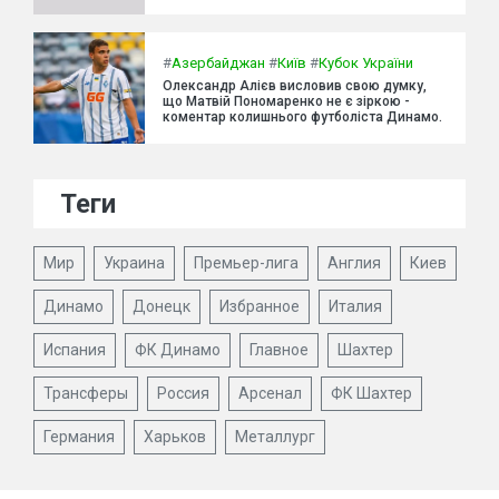
#
Азербайджан
#
Київ
#
Кубок України
Олександр Алієв висловив свою думку,
що Матвій Пономаренко не є зіркою -
коментар колишнього футболіста Динамо.
Теги
Мир
Украина
Премьер-лига
Англия
Киев
Динамо
Донецк
Избранное
Италия
Испания
ФК Динамо
Главное
Шахтер
Трансферы
Россия
Арсенал
ФК Шахтер
Германия
Харьков
Металлург