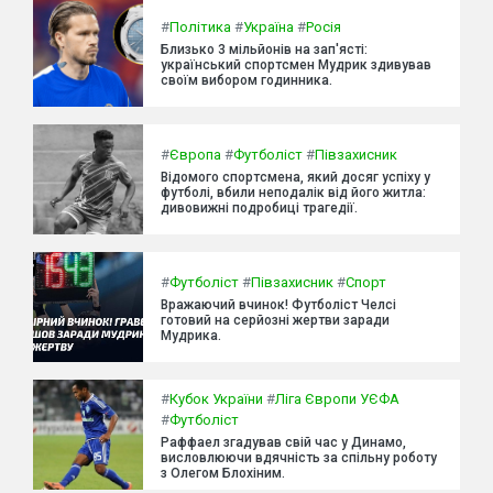
#
Політика
#
Україна
#
Росія
Близько 3 мільйонів на зап'ясті:
український спортсмен Мудрик здивував
своїм вибором годинника.
#
Європа
#
Футболіст
#
Півзахисник
Відомого спортсмена, який досяг успіху у
футболі, вбили неподалік від його житла:
дивовижні подробиці трагедії.
#
Футболіст
#
Півзахисник
#
Спорт
Вражаючий вчинок! Футболіст Челсі
готовий на серйозні жертви заради
Мудрика.
#
Кубок України
#
Ліга Європи УЄФА
#
Футболіст
Раффаел згадував свій час у Динамо,
висловлюючи вдячність за спільну роботу
з Олегом Блохіним.