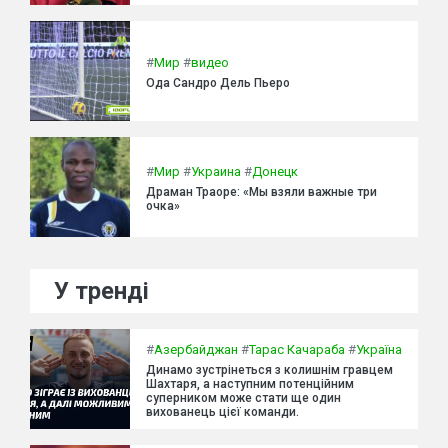
#
Мир
#
видео
Ода Сандро Дель Пьеро
#
Мир
#
Украина
#
Донецк
Драман Траоре: «Мы взяли важные три
очка»
У тренді
#
Азербайджан
#
Тарас Качараба
#
Україна
Динамо зустрінеться з колишнім гравцем
Шахтаря, а наступним потенційним
суперником може стати ще один
вихованець цієї команди.