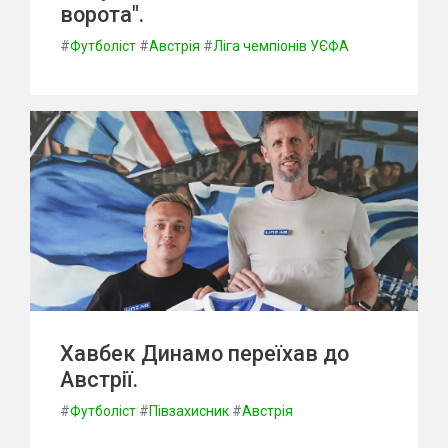
ворота".
#
Футболіст
#
Австрія
#
Ліга чемпіонів УЄФА
Хавбек Динамо переїхав до
Австрії.
#
Футболіст
#
Півзахисник
#
Австрія