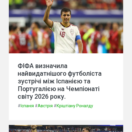
ФІФА визначила
найвидатнішого футболіста
зустрічі між Іспанією та
Португалією на Чемпіонаті
світу 2026 року.
#
Іспанія
#
Австрія
#
Кріштіану Роналду