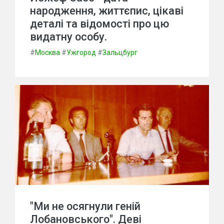
народження, життєпис, цікаві
деталі та відомості про цю
видатну особу.
#
Москва
#
Ужгород
#
Зальцбург
"Ми не осягнули геній
Лобановського". Деві