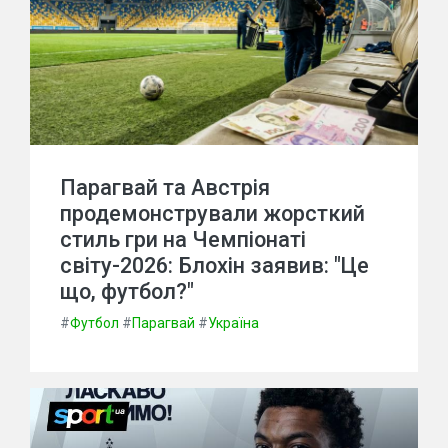
Парагвай та Австрія
продемонстрували жорсткий
стиль гри на Чемпіонаті
світу-2026: Блохін заявив: "Це
що, футбол?"
#
Футбол
#
Парагвай
#
Україна