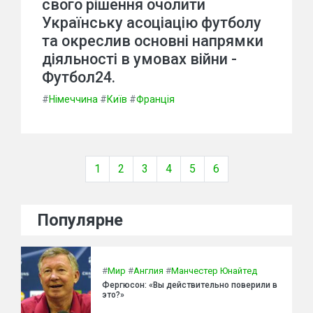
свого рішення очолити
Українську асоціацію футболу
та окреслив основні напрямки
діяльності в умовах війни -
Футбол24.
#
Німеччина
#
Київ
#
Франція
1
2
3
4
5
6
Популярне
#
Мир
#
Англия
#
Манчестер Юнайтед
Фергюсон: «Вы действительно поверили в
это?»