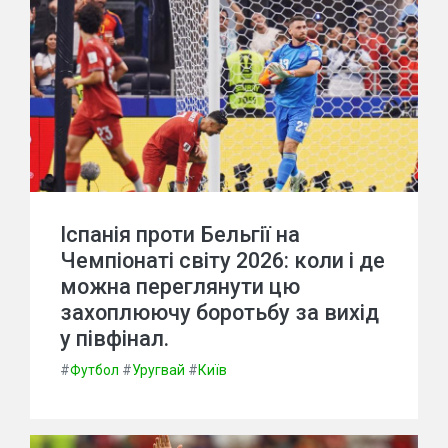
Іспанія проти Бельгії на
Чемпіонаті світу 2026: коли і де
можна переглянути цю
захоплюючу боротьбу за вихід
у півфінал.
#
Футбол
#
Уругвай
#
Київ