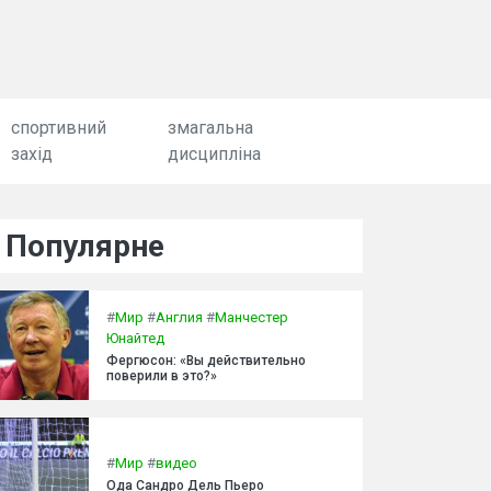
спортивний
змагальна
захід
дисципліна
Популярне
#
Мир
#
Англия
#
Манчестер
Юнайтед
Фергюсон: «Вы действительно
поверили в это?»
#
Мир
#
видео
Ода Сандро Дель Пьеро