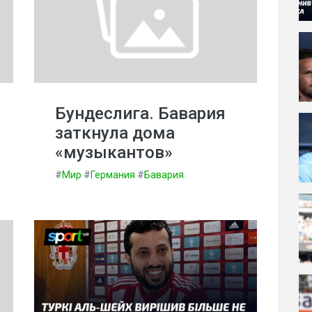
Бундеслига. Бавария
заткнула дома
«музыкантов»
#
Мир
#
Германия
#
Бавария