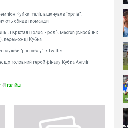
емпіон Кубка Італії, вшанував "орлів",
днують обидві команди.
ньї, і Крістал Пелес, - ред.), Macron (виробник
д.), переможці Кубка.
есслужби "россоблу" в Twitter.
е, що головний герой фіналу Кубка Англії
r
#
Італійці