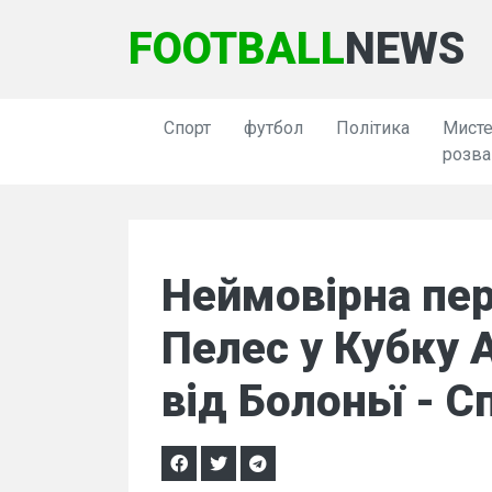
FOOTBALL
NEWS
Спорт
футбол
Політика
Мисте
розва
Неймовірна пер
Пелес у Кубку 
від Болоньї - С