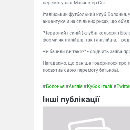
перемогу над Манчестер Сіті.
Італійський футбольний клуб Болонья, ч
акцентуючи на спільних рисах, що об'є
"Червоний і синій (клубні кольори і Боло
форми як італійців, так і англійців, - ре
Чи бачили ви таке?" - свідчить заява пр
Нагадаємо, що раніше говорилося про т
посвятив свою перемогу батькові.
#
Болонья
#
Англія
#
Кубок Італії
#
Twitte
Інші публікації