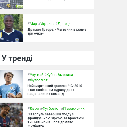
#
Мир
#
Украина
#
Донецк
Драман Траоре: «Мы взяли важные
три очка»
У тренді
#
Уругвай
#
Кубок Америки
#
Футболіст
Найвидатніший гравець ЧС-2010
став капітаном одразу двох
національних команд.
#
Євро
#
Футболіст
#
Півзахисник
Ліверпуль завершив угоду з
французькою зіркою за вражаючі
128 мільйонів - повідомляє
Футбол24.