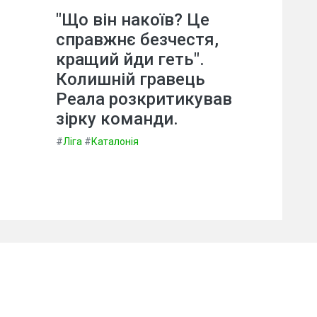
"Що він накоїв? Це
справжнє безчестя,
кращий йди геть".
Колишній гравець
Реала розкритикував
зірку команди.
#
Ліга
#
Каталонія