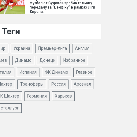
футболіст Судаков зробив гольову
передачу за "Бенфіку" в рамках Ліги
Європи.
Теги
ир
Украина
Премьер-лига
Англия
иев
Динамо
Донецк
Избранное
талия
Испания
ФК Динамо
Главное
ахтер
Трансферы
Россия
Арсенал
К Шахтер
Германия
Харьков
еталлург