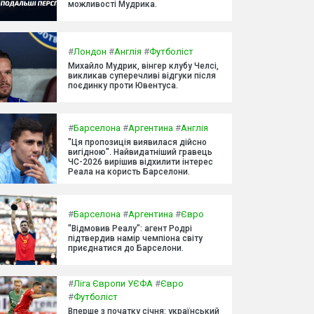
можливості Мудрика.
#
Лондон
#
Англія
#
Футболіст
Михайло Мудрик, вінгер клубу Челсі,
викликав суперечливі відгуки після
поєдинку проти Ювентуса.
#
Барселона
#
Аргентина
#
Англія
"Ця пропозиція виявилася дійсно
вигідною". Найвидатніший гравець
ЧС-2026 вирішив відхилити інтерес
Реала на користь Барселони.
#
Барселона
#
Аргентина
#
Євро
"Відмовив Реалу": агент Родрі
підтвердив намір чемпіона світу
приєднатися до Барселони.
#
Ліга Європи УЄФА
#
Євро
#
Футболіст
Вперше з початку січня: український