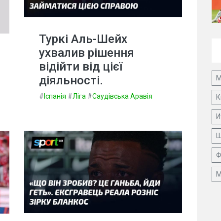
Туркі Аль-Шейх
ухвалив рішення
відійти від цієї
діяльності.
М
#
Іспанія
#
Ліга
#
Саудівська Аравія
К
И
Ш
Ф
М