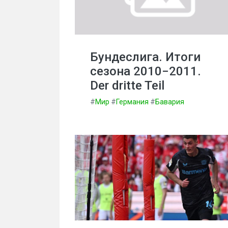
Бундеслига. Итоги
сезона 2010−2011.
Der dritte Teil
#
Мир
#
Германия
#
Бавария