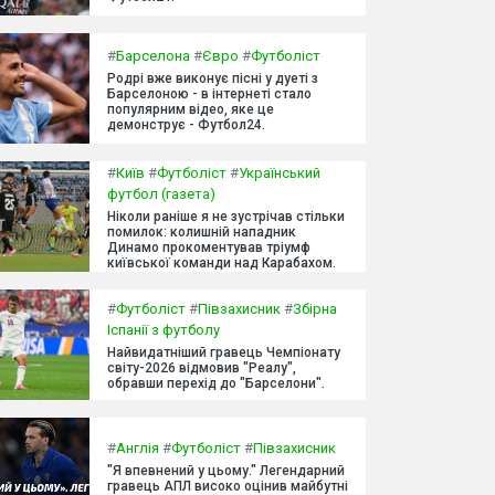
#
Барселона
#
Євро
#
Футболіст
Родрі вже виконує пісні у дуеті з
Барселоною - в інтернеті стало
популярним відео, яке це
демонструє - Футбол24.
#
Київ
#
Футболіст
#
Український
футбол (газета)
Ніколи раніше я не зустрічав стільки
помилок: колишній нападник
Динамо прокоментував тріумф
київської команди над Карабахом.
#
Футболіст
#
Півзахисник
#
Збірна
Іспанії з футболу
Найвидатніший гравець Чемпіонату
світу-2026 відмовив "Реалу",
обравши перехід до "Барселони".
#
Англія
#
Футболіст
#
Півзахисник
"Я впевнений у цьому." Легендарний
гравець АПЛ високо оцінив майбутні