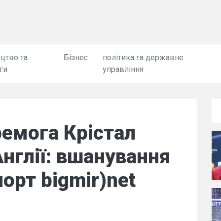
цтво та
Бізнес
політика та державне
ги
управління
емога Крістал
Англії: вшанування
порт bigmir)net