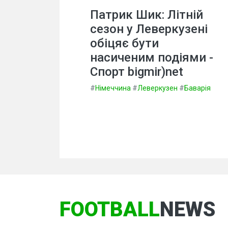
Патрик Шик: Літній
сезон у Леверкузені
обіцяє бути
насиченим подіями -
Спорт bigmir)net
#
Німеччина
#
Леверкузен
#
Баварія
FOOTBALL
NEWS