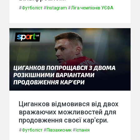
#
Футболіст
#
Instagram
#
Ліга чемпіонів УЄФА
Циганков відмовився від двох
вражаючих можливостей для
продовження своєї кар'єри.
#
Футболіст
#
Півзахисник
#
Іспанія