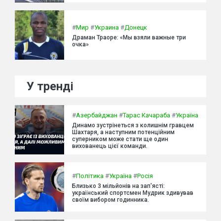
#
Мир
#
Украина
#
Донецк
Драман Траоре: «Мы взяли важные три
очка»
У тренді
#
Азербайджан
#
Тарас Качараба
#
Україна
Динамо зустрінеться з колишнім гравцем
Шахтаря, а наступним потенційним
суперником може стати ще один
вихованець цієї команди.
#
Політика
#
Україна
#
Росія
Близько 3 мільйонів на зап'ясті:
український спортсмен Мудрик здивував
своїм вибором годинника.