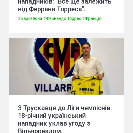
нападників: "Все ще залежить
від Феррана Торреса".
#
Барселона
#
Фернандо Торрес
#
Франція
З Трускавця до Ліги чемпіонів:
18-річний український
нападник уклав угоду з
Вільярреалом.