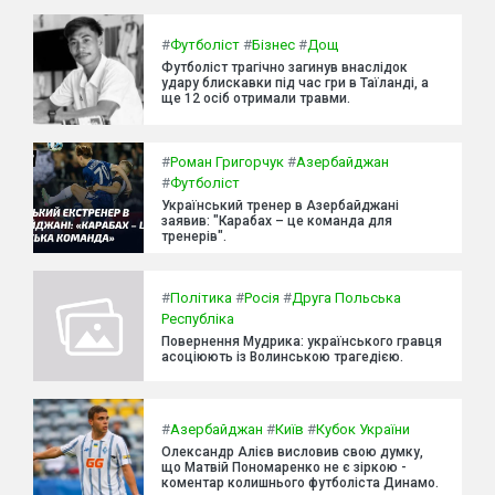
#
Футболіст
#
Бізнес
#
Дощ
Футболіст трагічно загинув внаслідок
удару блискавки під час гри в Таїланді, а
ще 12 осіб отримали травми.
#
Роман Григорчук
#
Азербайджан
#
Футболіст
Український тренер в Азербайджані
заявив: "Карабах – це команда для
тренерів".
#
Політика
#
Росія
#
Друга Польська
Республіка
Повернення Мудрика: українського гравця
асоціюють із Волинською трагедією.
#
Азербайджан
#
Київ
#
Кубок України
Олександр Алієв висловив свою думку,
що Матвій Пономаренко не є зіркою -
коментар колишнього футболіста Динамо.