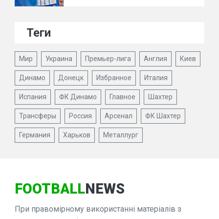
Теги
Мир
Украина
Премьер-лига
Англия
Киев
Динамо
Донецк
Избранное
Италия
Испания
ФК Динамо
Главное
Шахтер
Трансферы
Россия
Арсенал
ФК Шахтер
Германия
Харьков
Металлург
FOOTBALL
NEWS
При правомірному використанні матеріалів з