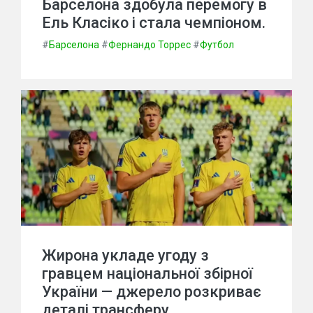
Барселона здобула перемогу в
Ель Класіко і стала чемпіоном.
#
Барселона
#
Фернандо Торрес
#
Футбол
Жирона укладе угоду з
гравцем національної збірної
України — джерело розкриває
деталі трансферу.