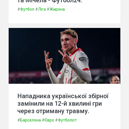
та Мічела - Футбол24.
#
Футбол
#
Ліга
#
Жирона
Нападника української збірної
замінили на 12-й хвилині гри
через отриману травму.
#
Барселона
#
Євро
#
Футболіст