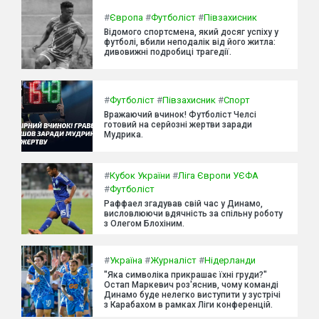
#
Європа
#
Футболіст
#
Півзахисник
Відомого спортсмена, який досяг успіху у
футболі, вбили неподалік від його житла:
дивовижні подробиці трагедії.
#
Футболіст
#
Півзахисник
#
Спорт
Вражаючий вчинок! Футболіст Челсі
готовий на серйозні жертви заради
Мудрика.
#
Кубок України
#
Ліга Європи УЄФА
#
Футболіст
Раффаел згадував свій час у Динамо,
висловлюючи вдячність за спільну роботу
з Олегом Блохіним.
#
Україна
#
Журналіст
#
Нідерланди
"Яка символіка прикрашає їхні груди?"
Остап Маркевич роз'яснив, чому команді
Динамо буде нелегко виступити у зустрічі
з Карабахом в рамках Ліги конференцій.