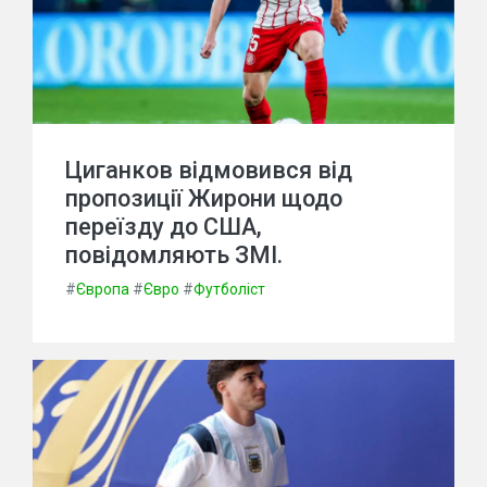
Циганков відмовився від
пропозиції Жирони щодо
переїзду до США,
повідомляють ЗМІ.
#
Європа
#
Євро
#
Футболіст