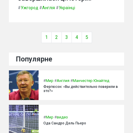
#
Ужгород
#
Англія
#
Українці
1
2
3
4
5
Популярне
#
Мир
#
Англия
#
Манчестер Юнайтед
Фергюсон: «Вы действительно поверили в
это?»
#
Мир
#
видео
Ода Сандро Дель Пьеро