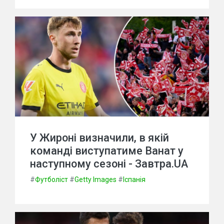
У Жироні визначили, в якій
команді виступатиме Ванат у
наступному сезоні - Завтра.UA
#
Футболіст
#
Getty Images
#
Іспанія