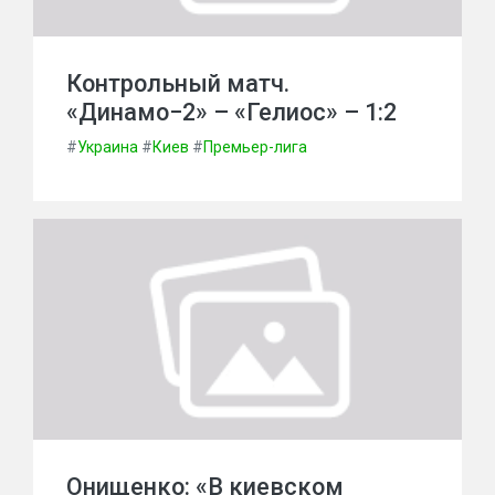
Контрольный матч.
«Динамо−2» – «Гелиос» – 1:2
#
Украина
#
Киев
#
Премьер-лига
Онищенко: «В киевском