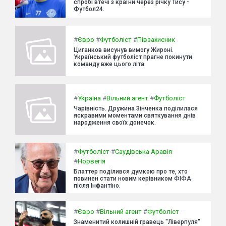
спробі втечі з країни через річку Тису -
Футбол24.
#
Євро
#
Футболіст
#
Півзахисник
Циганков висунув вимогу Жироні.
Український футболіст прагне покинути
команду вже цього літа.
#
Україна
#
Вільний агент
#
Футболіст
Чарівність. Дружина Зінченка поділилася
яскравими моментами святкування днів
народження своїх донечок.
#
Футболіст
#
Саудівська Аравія
#
Норвегія
Блаттер поділився думкою про те, хто
повинен стати новим керівником ФІФА
після Інфантіно.
#
Євро
#
Вільний агент
#
Футболіст
Знаменитий колишній гравець "Ліверпуля"