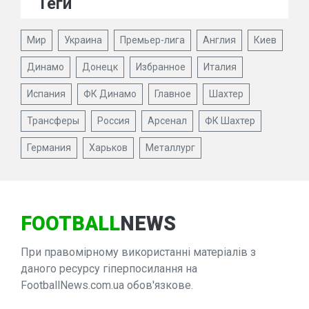
Теги
Мир
Украина
Премьер-лига
Англия
Киев
Динамо
Донецк
Избранное
Италия
Испания
ФК Динамо
Главное
Шахтер
Трансферы
Россия
Арсенал
ФК Шахтер
Германия
Харьков
Металлург
FOOTBALL
NEWS
При правомірному використанні матеріалів з
даного ресурсу гіперпосилання на
FootballNews.com.ua обов'язкове.