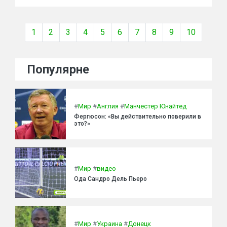
1
2
3
4
5
6
7
8
9
10
Популярне
#
Мир
#
Англия
#
Манчестер Юнайтед
Фергюсон: «Вы действительно поверили в
это?»
#
Мир
#
видео
Ода Сандро Дель Пьеро
#
Мир
#
Украина
#
Донецк