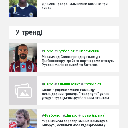
Драман Траоре: «Мы взяли важные три
очка»
У тренді
#
Євро
#
Футболіст
#
Півзахисник
Мохаммед Салах приєднується до
Трабзонспору, де його партнерами стануть
Руслан Маліновський та Батагов.
#
Євро
#
Вільний агент
#
Футболіст
Салах офіційно змінив команду!
Легендарний гравець "Ліверпуля" уклав
угоду з турецьким футбольним гігантом.
#
Футболіст
#
Дніпро
#
Грузія (країна)
Український воротар змінив команду в
Білорусі, оскільки його підозрювали у