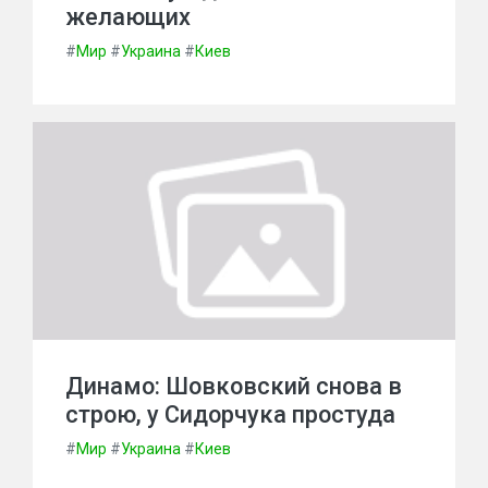
желающих
#
Мир
#
Украина
#
Киев
Динамо: Шовковский снова в
строю, у Сидорчука простуда
#
Мир
#
Украина
#
Киев