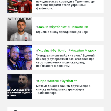
приєднався до команди в Туреччині, де
його партнерами стали українські
футболісти.
#
Харків
#
Футболіст
#
Півзахисник
Юрченко знову приєднався до Зорі.
#
Україна
#
Футболіст
#
Михайло Мудрик
"Невдовзі знову вийду на ринг." Відомий
боксер у суперважкій вазі оголосив про
своє повернення після скандалу,
пов'язаного з допінгом.
#
Євро
#
Англія
#
Футболіст
Мохамед Салах зайняв друге місце в
списку найвідоміших трансферів
Трабзонспора.