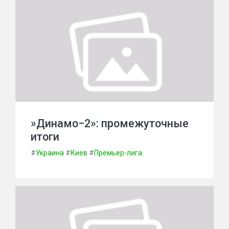
»Динамо−2»: промежуточные
итоги
#
Украина
#
Киев
#
Премьер-лига