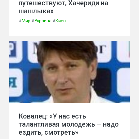
путешествуют, Хачериди на
шашлыках
#
Мир
#
Украина
#
Киев
Ковалец: «У нас есть
талантливая молодежь — надо
ездить, смотреть»