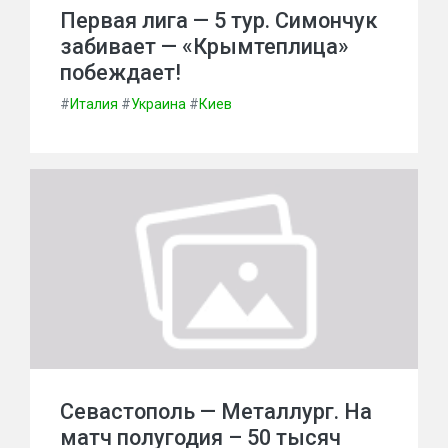
Первая лига — 5 тур. Симончук
забивает — «Крымтеплица»
побеждает!
#
Италия
#
Украина
#
Киев
Севастополь — Металлург. На
матч полугодия – 50 тысяч