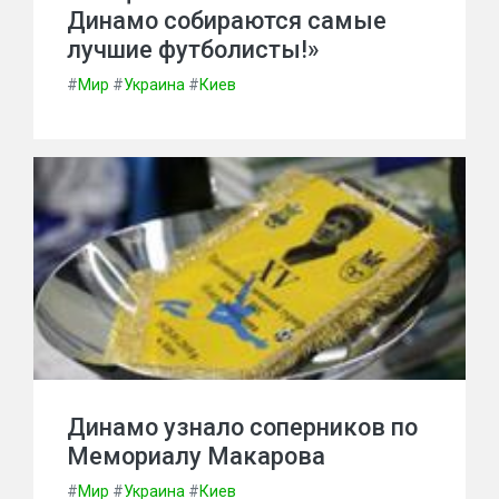
Динамо собираются самые
лучшие футболисты!»
#
Мир
#
Украина
#
Киев
Динамо узнало соперников по
Мемориалу Макарова
#
Мир
#
Украина
#
Киев