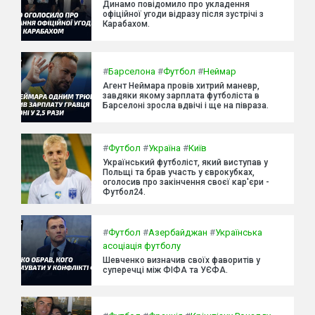
Динамо повідомило про укладення
офіційної угоди відразу після зустрічі з
Карабахом.
#
Барселона
#
Футбол
#
Неймар
Агент Неймара провів хитрий маневр,
завдяки якому зарплата футболіста в
Барселоні зросла вдвічі і ще на півраза.
#
Футбол
#
Україна
#
Київ
Український футболіст, який виступав у
Польщі та брав участь у єврокубках,
оголосив про закінчення своєї кар'єри -
Футбол24.
#
Футбол
#
Азербайджан
#
Українська
асоціація футболу
Шевченко визначив своїх фаворитів у
суперечці між ФІФА та УЄФА.