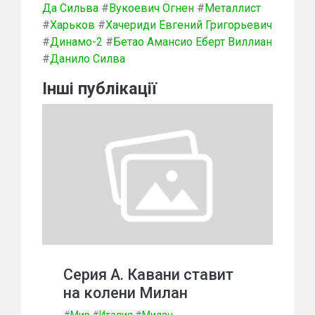
Да Сильва
#
Вукоевич Огнен
#
Металлист
#
Харьков
#
Хачериди Евгений Григорьевич
#
Динамо-2
#
Бетао Амансио Еберт Виллиан
#
Данило Силва
Інші публікації
Серия А. Кавани ставит
на колени Милан