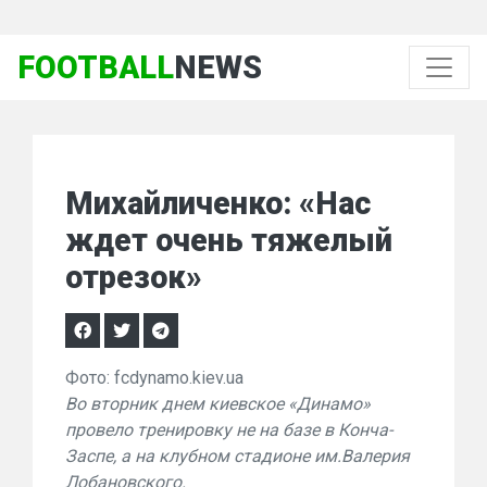
FOOTBALL
NEWS
Михайличенко: «Нас
ждет очень тяжелый
отрезок»
Фото: fcdynamo.kiev.ua
Во вторник днем киевское «Динамо»
провело тренировку не на базе в Конча-
Заспе, а на клубном стадионе им.Валерия
Лобановского.