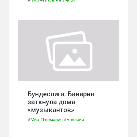
#
Мир
#
Италия
#
Милан
Бундеслига. Бавария
заткнула дома
«музыкантов»
#
Мир
#
Германия
#
Бавария