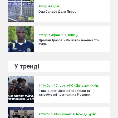
#
Мир
#
видео
Ода Сандро Дель Пьеро
#
Мир
#
Украина
#
Донецк
Драман Траоре: «Мы взяли важные три
очка»
У тренді
#
Футбол
#
Спорт
#
ФК «Динамо» (Київ)
Ставка дня: Основні поєдинки та
затребувані прогнози на 9 серпня.
#
Футбол
#
Документ
#
Леонід Буряк