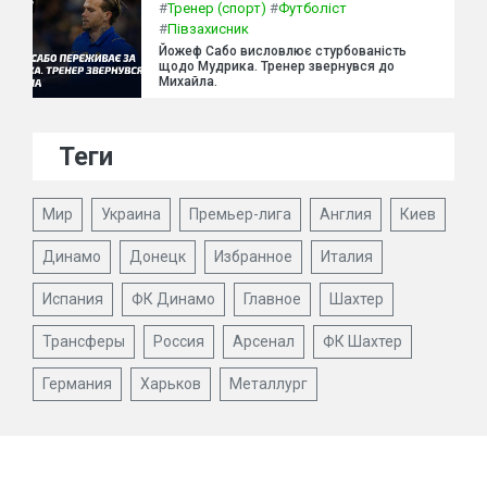
#
Тренер (спорт)
#
Футболіст
#
Півзахисник
Йожеф Сабо висловлює стурбованість
щодо Мудрика. Тренер звернувся до
Михайла.
Теги
Мир
Украина
Премьер-лига
Англия
Киев
Динамо
Донецк
Избранное
Италия
Испания
ФК Динамо
Главное
Шахтер
Трансферы
Россия
Арсенал
ФК Шахтер
Германия
Харьков
Металлург