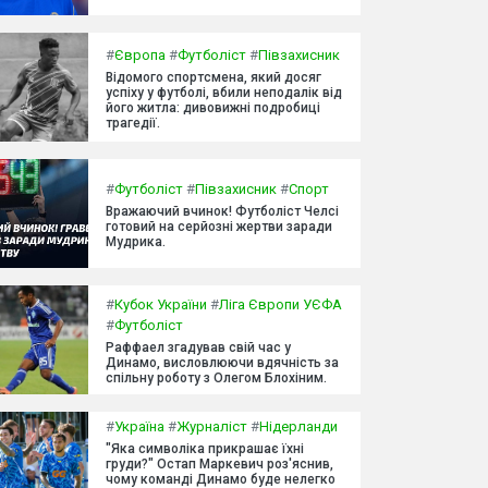
#
Європа
#
Футболіст
#
Півзахисник
Відомого спортсмена, який досяг
успіху у футболі, вбили неподалік від
його житла: дивовижні подробиці
трагедії.
#
Футболіст
#
Півзахисник
#
Спорт
Вражаючий вчинок! Футболіст Челсі
готовий на серйозні жертви заради
Мудрика.
#
Кубок України
#
Ліга Європи УЄФА
#
Футболіст
Раффаел згадував свій час у
Динамо, висловлюючи вдячність за
спільну роботу з Олегом Блохіним.
#
Україна
#
Журналіст
#
Нідерланди
"Яка символіка прикрашає їхні
груди?" Остап Маркевич роз'яснив,
чому команді Динамо буде нелегко