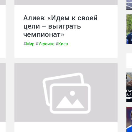
Алиев: «Идем к своей
цели – выиграть
чемпионат»
#
Мир
#
Украина
#
Киев