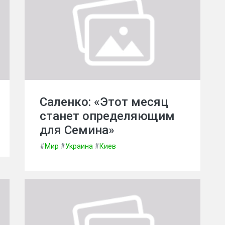
Саленко: «Этот месяц
станет определяющим
для Семина»
#
Мир
#
Украина
#
Киев