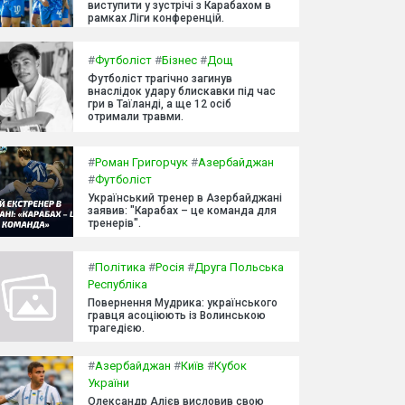
виступити у зустрічі з Карабахом в
рамках Ліги конференцій.
#
Футболіст
#
Бізнес
#
Дощ
Футболіст трагічно загинув
внаслідок удару блискавки під час
гри в Таїланді, а ще 12 осіб
отримали травми.
#
Роман Григорчук
#
Азербайджан
#
Футболіст
Український тренер в Азербайджані
заявив: "Карабах – це команда для
тренерів".
#
Політика
#
Росія
#
Друга Польська
Республіка
Повернення Мудрика: українського
гравця асоціюють із Волинською
трагедією.
#
Азербайджан
#
Київ
#
Кубок
України
Олександр Алієв висловив свою