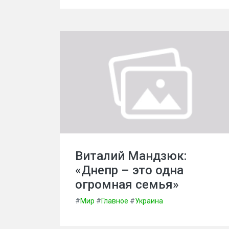
Виталий Мандзюк:
«Днепр – это одна
огромная семья»
#
Мир
#
Главное
#
Украина