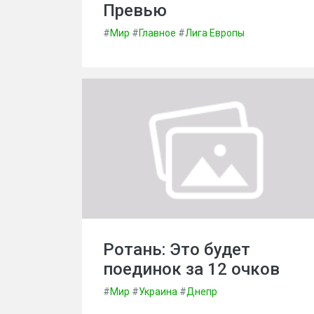
Превью
#
Мир
#
Главное
#
Лига Европы
Ротань: Это будет
поединок за 12 очков
#
Мир
#
Украина
#
Днепр