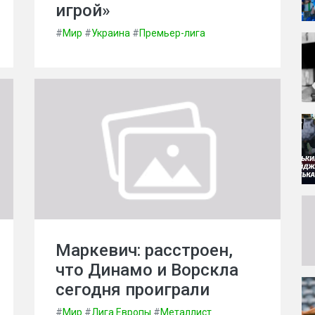
игрой»
#
Мир
#
Украина
#
Премьер-лига
Маркевич: расстроен,
что Динамо и Ворскла
сегодня проиграли
#
Мир
#
Лига Европы
#
Металлист