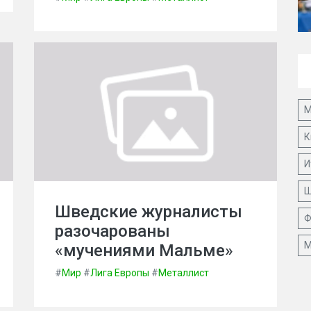
М
К
И
Ш
Шведские журналисты
Ф
разочарованы
М
«мучениями Мальме»
#
Мир
#
Лига Европы
#
Металлист