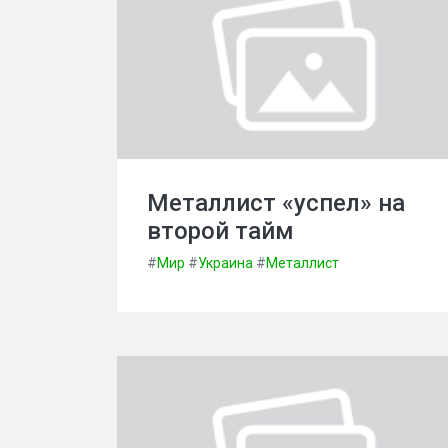
Металлист «успел» на
второй тайм
#
Мир
#
Украина
#
Металлист