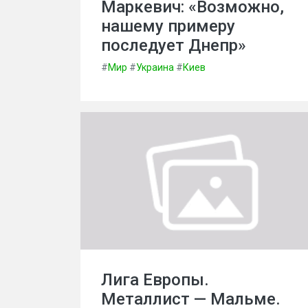
Маркевич: «Возможно,
нашему примеру
последует Днепр»
#
Мир
#
Украина
#
Киев
Лига Европы.
Металлист — Мальме.