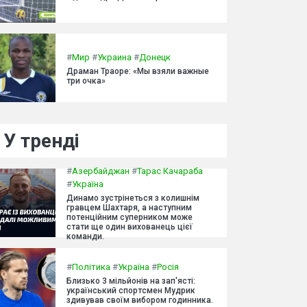
#
Мир
#
Украина
#
Донецк
Драман Траоре: «Мы взяли важные
три очка»
У тренді
#
Азербайджан
#
Тарас Качараба
#
Україна
Динамо зустрінеться з колишнім
гравцем Шахтаря, а наступним
потенційним суперником може
стати ще один вихованець цієї
команди.
#
Політика
#
Україна
#
Росія
Близько 3 мільйонів на зап'ясті:
український спортсмен Мудрик
здивував своїм вибором годинника.