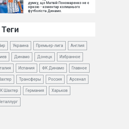
думку, що Матвій Пономаренко не є
зіркою - коментар колишнього
футболіста Динамо.
Теги
ир
Украина
Премьер-лига
Англия
иев
Динамо
Донецк
Избранное
талия
Испания
ФК Динамо
Главное
ахтер
Трансферы
Россия
Арсенал
К Шахтер
Германия
Харьков
еталлург