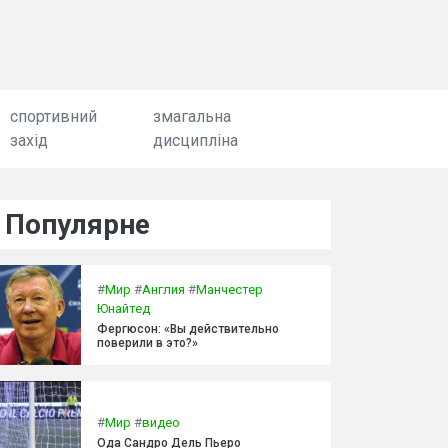
спортивний
змагальна
захід
дисципліна
Популярне
#
Мир
#
Англия
#
Манчестер
Юнайтед
Фергюсон: «Вы действительно
поверили в это?»
#
Мир
#
видео
Ода Сандро Дель Пьеро