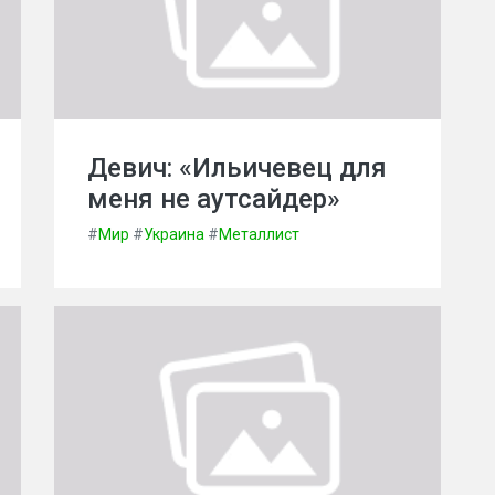
Девич: «Ильичевец для
меня не аутсайдер»
#
Мир
#
Украина
#
Металлист