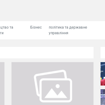
цтво та
Бізнес
політика та державне
ги
управління