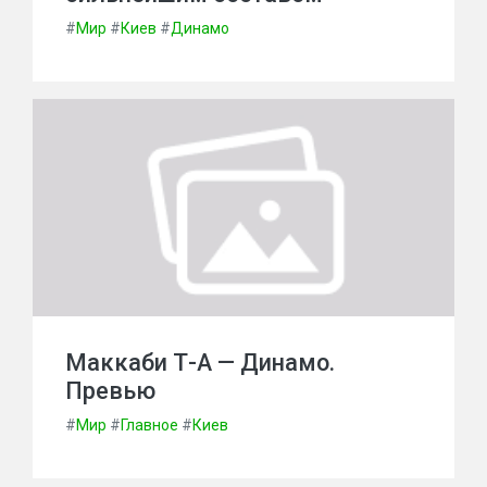
#
Мир
#
Киев
#
Динамо
Маккаби Т-А — Динамо.
Превью
#
Мир
#
Главное
#
Киев