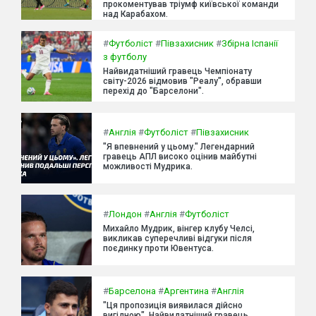
прокоментував тріумф київської команди
над Карабахом.
#
Футболіст
#
Півзахисник
#
Збірна Іспанії
з футболу
Найвидатніший гравець Чемпіонату
світу-2026 відмовив "Реалу", обравши
перехід до "Барселони".
#
Англія
#
Футболіст
#
Півзахисник
"Я впевнений у цьому." Легендарний
гравець АПЛ високо оцінив майбутні
можливості Мудрика.
#
Лондон
#
Англія
#
Футболіст
Михайло Мудрик, вінгер клубу Челсі,
викликав суперечливі відгуки після
поєдинку проти Ювентуса.
#
Барселона
#
Аргентина
#
Англія
"Ця пропозиція виявилася дійсно
вигідною". Найвидатніший гравець