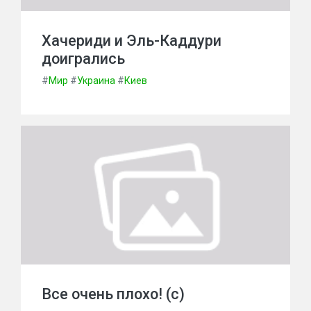
Хачериди и Эль-Каддури
доигрались
#
Мир
#
Украина
#
Киев
Все очень плохо! (с)