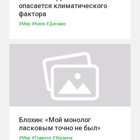
опасается климатического
фактора
#
Мир
#
Киев
#
Динамо
Блохин: «Мой монолог
ласковым точно не был»
#
Мир
#
Главное
#
Украина