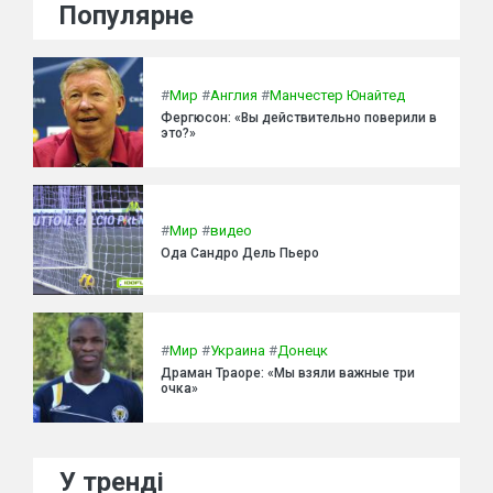
Популярне
#
Мир
#
Англия
#
Манчестер Юнайтед
Фергюсон: «Вы действительно поверили в
это?»
#
Мир
#
видео
Ода Сандро Дель Пьеро
#
Мир
#
Украина
#
Донецк
Драман Траоре: «Мы взяли важные три
очка»
У тренді