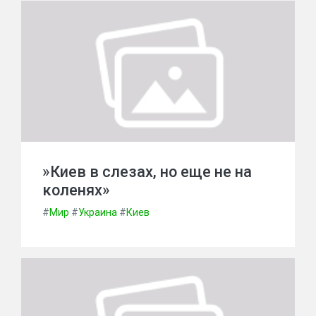
»Киев в слезах, но еще не на
коленях»
#
Мир
#
Украина
#
Киев