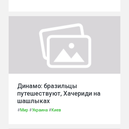
Динамо: бразильцы
путешествуют, Хачериди на
шашлыках
#
Мир
#
Украина
#
Киев