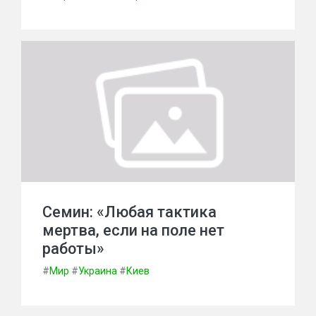
Семин: «Любая тактика
мертва, если на поле нет
работы»
#
Мир
#
Украина
#
Киев