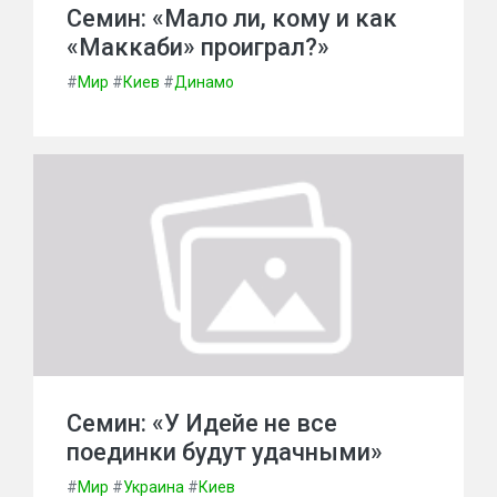
Семин: «Мало ли, кому и как
«Маккаби» проиграл?»
#
Мир
#
Киев
#
Динамо
Семин: «У Идейе не все
поединки будут удачными»
#
Мир
#
Украина
#
Киев