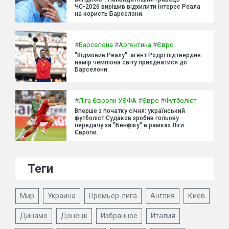
ЧС-2026 вирішив відхилити інтерес Реала
на користь Барселони.
#
Барселона
#
Аргентина
#
Євро
"Відмовив Реалу": агент Родрі підтвердив
намір чемпіона світу приєднатися до
Барселони.
#
Ліга Європи УЄФА
#
Євро
#
Футболіст
Вперше з початку січня: український
футболіст Судаков зробив гольову
передачу за "Бенфіку" в рамках Ліги
Європи.
Теги
Мир
Украина
Премьер-лига
Англия
Киев
Динамо
Донецк
Избранное
Италия