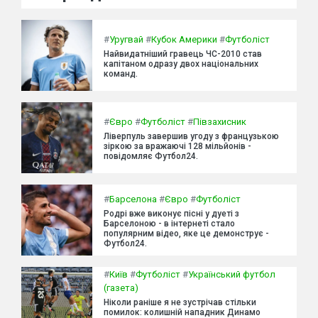
#
Уругвай
#
Кубок Америки
#
Футболіст
Найвидатніший гравець ЧС-2010 став
капітаном одразу двох національних
команд.
#
Євро
#
Футболіст
#
Півзахисник
Ліверпуль завершив угоду з французькою
зіркою за вражаючі 128 мільйонів -
повідомляє Футбол24.
#
Барселона
#
Євро
#
Футболіст
Родрі вже виконує пісні у дуеті з
Барселоною - в інтернеті стало
популярним відео, яке це демонструє -
Футбол24.
#
Київ
#
Футболіст
#
Український футбол
(газета)
Ніколи раніше я не зустрічав стільки
помилок: колишній нападник Динамо