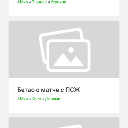
#
Мир
#
Главное
#
Украина
Бетао о матче с ПСЖ
#
Мир
#
Киев
#
Динамо