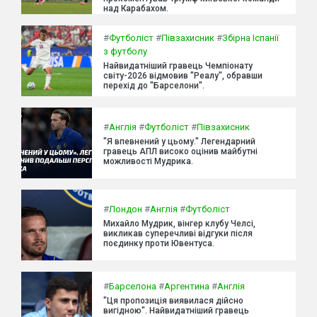
над Карабахом.
#
Футболіст
#
Півзахисник
#
Збірна Іспанії
з футболу
Найвидатніший гравець Чемпіонату
світу-2026 відмовив "Реалу", обравши
перехід до "Барселони".
#
Англія
#
Футболіст
#
Півзахисник
"Я впевнений у цьому." Легендарний
гравець АПЛ високо оцінив майбутні
можливості Мудрика.
#
Лондон
#
Англія
#
Футболіст
Михайло Мудрик, вінгер клубу Челсі,
викликав суперечливі відгуки після
поєдинку проти Ювентуса.
#
Барселона
#
Аргентина
#
Англія
"Ця пропозиція виявилася дійсно
вигідною". Найвидатніший гравець