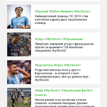
#
Уругвай
#
Кубок Америки
#
Футболіст
Найвидатніший гравець ЧС-2010 став
капітаном одразу двох національних
команд.
#
Євро
#
Футболіст
#
Півзахисник
Ліверпуль завершив угоду з французькою
зіркою за вражаючі 128 мільйонів -
повідомляє Футбол24.
#
Барселона
#
Євро
#
Футболіст
Родрі вже виконує пісні у дуеті з
Барселоною - в інтернеті стало
популярним відео, яке це демонструє -
Футбол24.
#
Київ
#
Футболіст
#
Український футбол
(газета)
Ніколи раніше я не зустрічав стільки
помилок: колишній нападник Динамо
прокоментував тріумф київської команди