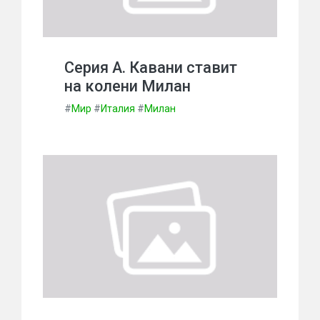
Серия А. Кавани ставит
на колени Милан
#
Мир
#
Италия
#
Милан