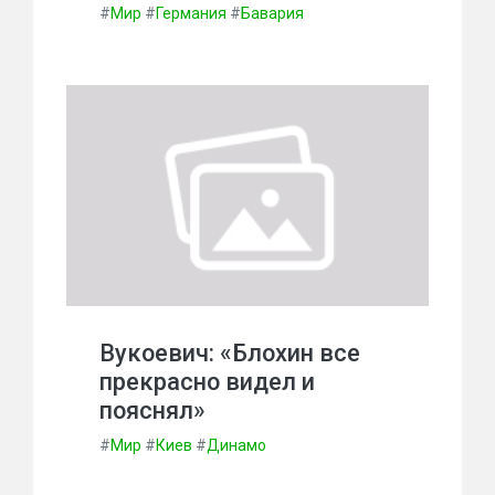
#
Мир
#
Германия
#
Бавария
Вукоевич: «Блохин все
прекрасно видел и
пояснял»
#
Мир
#
Киев
#
Динамо