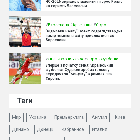
ЧС-2026 вирішив відхилити інтерес Реала
на користь Барселони.
#
Барселона
#
Аргентина
#
Євро
"Відмовив Реалу": агент Родрі підтвердив
намір чемпіона світу приєднатися до
Барселони.
#
Ліга Європи УЄФА
#
Євро
#
Футболіст
Вперше з початку січня: український
футболіст Судаков зробив гольову
передачу за "Бенфіку" в рамках Ліги
Європи.
Теги
Мир
Украина
Премьер-лига
Англия
Киев
Динамо
Донецк
Избранное
Италия