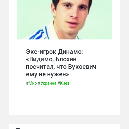
Экс-игрок Динамо:
«Видимо, Блохин
посчитал, что Вукоевич
ему не нужен»
#
Мир
#
Украина
#
Киев