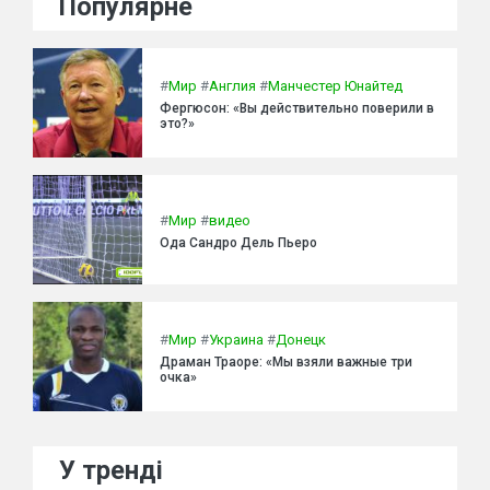
Популярне
#
Мир
#
Англия
#
Манчестер Юнайтед
Фергюсон: «Вы действительно поверили в
это?»
#
Мир
#
видео
Ода Сандро Дель Пьеро
#
Мир
#
Украина
#
Донецк
Драман Траоре: «Мы взяли важные три
очка»
У тренді