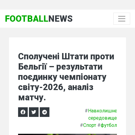
FOOTBALL
NEWS
Сполучені Штати проти
Бельгії – результати
поєдинку чемпіонату
світу-2026, аналіз
матчу.
#
Навколишнє
середовище
#
Спорт
#
футбол