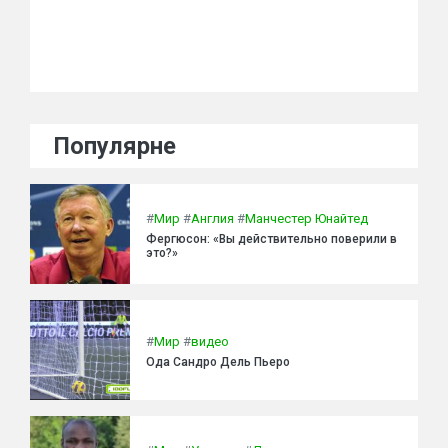
Популярне
#
Мир
#
Англия
#
Манчестер Юнайтед
Фергюсон: «Вы действительно поверили в
это?»
#
Мир
#
видео
Ода Сандро Дель Пьеро