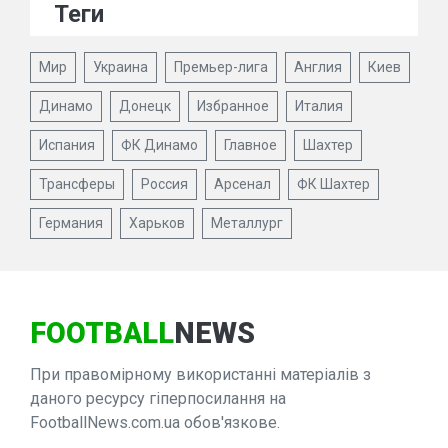
Теги
Мир
Украина
Премьер-лига
Англия
Киев
Динамо
Донецк
Избранное
Италия
Испания
ФК Динамо
Главное
Шахтер
Трансферы
Россия
Арсенал
ФК Шахтер
Германия
Харьков
Металлург
FOOTBALL
NEWS
При правомірному використанні матеріалів з
даного ресурсу гіперпосилання на
FootballNews.com.ua обов'язкове.