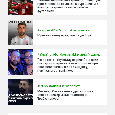
Знаменитий колишній гравець "Ліверпуля"
приєднався до команди в Туреччині, де
його партнерами стали українські
футболісти.
#
Харків
#
Футболіст
#
Півзахисник
Юрченко знову приєднався до Зорі.
#
Україна
#
Футболіст
#
Михайло Мудрик
"Невдовзі знову вийду на ринг." Відомий
боксер у суперважкій вазі оголосив про
своє повернення після скандалу,
пов'язаного з допінгом.
#
Євро
#
Англія
#
Футболіст
Мохамед Салах зайняв друге місце в
списку найвідоміших трансферів
Трабзонспора.