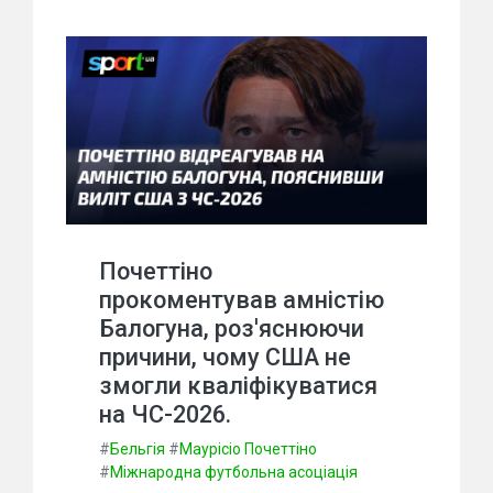
Почеттіно
прокоментував амністію
Балогуна, роз'яснюючи
причини, чому США не
змогли кваліфікуватися
на ЧС-2026.
#
Бельгія
#
Маурісіо Почеттіно
#
Міжнародна футбольна асоціація