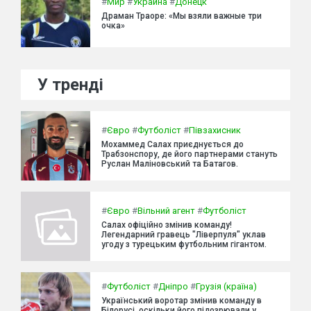
#
Мир
#
Украина
#
Донецк
Драман Траоре: «Мы взяли важные три
очка»
У тренді
#
Євро
#
Футболіст
#
Півзахисник
Мохаммед Салах приєднується до
Трабзонспору, де його партнерами стануть
Руслан Маліновський та Батагов.
#
Євро
#
Вільний агент
#
Футболіст
Салах офіційно змінив команду!
Легендарний гравець "Ліверпуля" уклав
угоду з турецьким футбольним гігантом.
#
Футболіст
#
Дніпро
#
Грузія (країна)
Український воротар змінив команду в
Білорусі, оскільки його підозрювали у