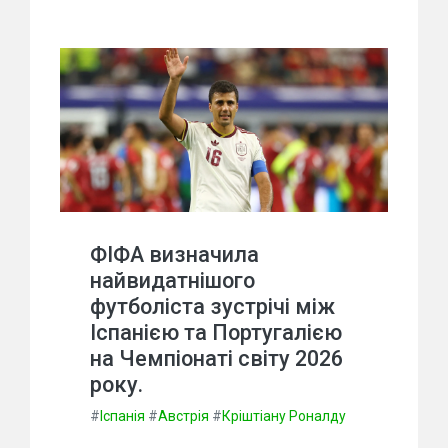
ФІФА визначила
найвидатнішого
футболіста зустрічі між
Іспанією та Португалією
на Чемпіонаті світу 2026
року.
#
Іспанія
#
Австрія
#
Кріштіану Роналду