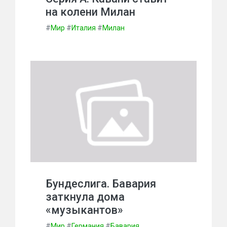
на колени Милан
#
Мир
#
Италия
#
Милан
Бундеслига. Бавария
заткнула дома
«музыкантов»
#
Мир
#
Германия
#
Бавария