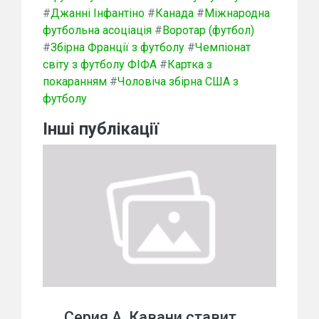
#
Джанні Інфантіно
#
Канада
#
Міжнародна
футбольна асоціація
#
Воротар (футбол)
#
Збірна Франції з футболу
#
Чемпіонат
світу з футболу ФІФА
#
Картка з
покаранням
#
Чоловіча збірна США з
футболу
Інші публікації
Серия А. Кавани ставит