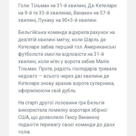
Голи: Тільман на 31-й хвилині, Де Кетеларе
на 9-й та 33-й хвилинах, Ванакен на 57-й
хвилині, Лукаку на 90+3-й хвилині.
Бельгійська команда відкрила рахунок на
дев'ятій хвилині матчу, коли Шарль де
Кетеларе забив перший гол. Американські
футболісти змогли відповісти на 31-й
хвилині, коли м'яч у ворота забив Малік
Тільман. Проте, радість господарів тривала
недовго — всього через дві хвилини де
Кетеларе знову вразив ворота суперника,
оформлюючи свій дубль.
На старті другої половини гри Бельгія
використала помилку воротаря збірної
США, що дозволило Гансу Ванакену
подвоїти перевагу своєї команди до двох
голів.