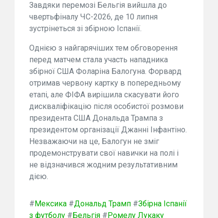
Завдяки перемозі Бельгія вийшла до
чвертьфіналу ЧС-2026, де 10 липня
зустрінеться зі збірною Іспанії.
Однією з найгарячіших тем обговорення
перед матчем стала участь нападника
збірної США Фоларіна Балогуна. Форвард
отримав червону картку в попередньому
етапі, але ФІФА вирішила скасувати його
дискваліфікацію після особистої розмови
президента США Дональда Трампа з
президентом організації Джанні Інфантіно.
Незважаючи на це, Балогун не зміг
продемонструвати свої навички на полі і
не відзначився жодним результативним
дією.
#
Мексика
#
Дональд Трамп
#
Збірна Іспанії
з футболу
#
Бельгія
#
Ромелу Лукаку