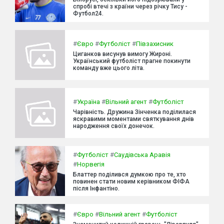
спробі втечі з країни через річку Тису -
Футбол24.
#
Євро
#
Футболіст
#
Півзахисник
Циганков висунув вимогу Жироні.
Український футболіст прагне покинути
команду вже цього літа.
#
Україна
#
Вільний агент
#
Футболіст
Чарівність. Дружина Зінченка поділилася
яскравими моментами святкування днів
народження своїх донечок.
#
Футболіст
#
Саудівська Аравія
#
Норвегія
Блаттер поділився думкою про те, хто
повинен стати новим керівником ФІФА
після Інфантіно.
#
Євро
#
Вільний агент
#
Футболіст