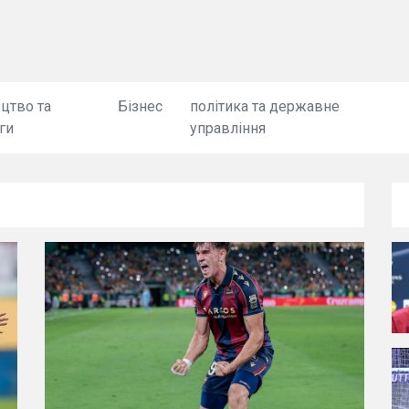
цтво та
Бізнес
політика та державне
ги
управління