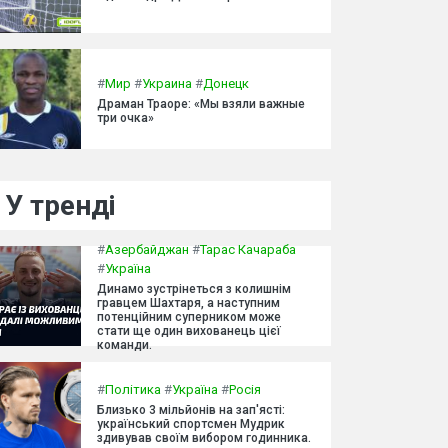
#
Мир
#
Украина
#
Донецк
Драман Траоре: «Мы взяли важные
три очка»
У тренді
#
Азербайджан
#
Тарас Качараба
#
Україна
Динамо зустрінеться з колишнім
гравцем Шахтаря, а наступним
потенційним суперником може
стати ще один вихованець цієї
команди.
#
Політика
#
Україна
#
Росія
Близько 3 мільйонів на зап'ясті:
український спортсмен Мудрик
здивував своїм вибором годинника.