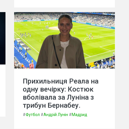
Прихильниця Реала на
одну вечірку: Костюк
вболівала за Луніна з
трибун Бернабеу.
#
Футбол
#
Андрій Лунін
#
Мадрид