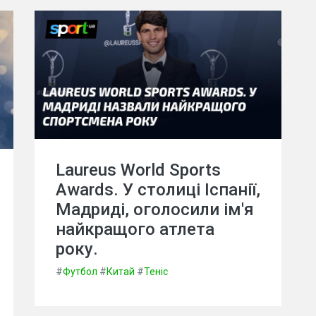
Laureus World Sports
Awards. У столиці Іспанії,
Мадриді, оголосили ім'я
найкращого атлета
року.
#
Футбол
#
Китай
#
Теніс