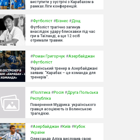
виступити у зустрічі з Карабахом в
рамках Ліги конференцій.
#
Футболіст
#
Бізнес
#
Дощ
Футболіст трагічно загинув
внаслідок удару блискавки під час
гри в Таїланді, а ще 12 осіб
отримали травми.
#
Роман Григорчук
#
Азербайджан
#
Футболіст
Український тренер в Азербайджані
заявив: "Карабах – це команда для
тренерів".
#
Політика
#
Росія
#
Друга Польська
Республіка
Повернення Мудрика: українського
гравця асоціюють із Волинською
трагедією.
#
Азербайджан
#
Київ
#
Кубок
України
Олександр Алієв висловив свою