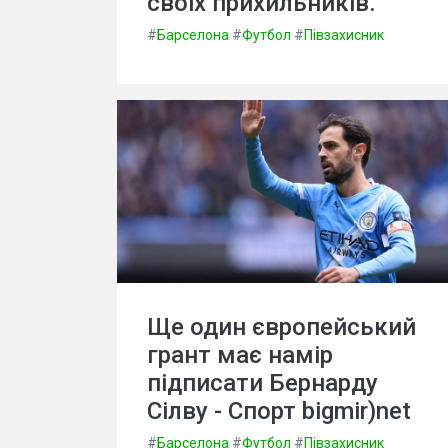
своїх прихильників.
#
Барселона
#
Футбол
#
Півзахисник
Ще один європейський
грант має намір
підписати Бернарду
Сілву - Спорт bigmir)net
#
Барселона
#
Футбол
#
Півзахисник