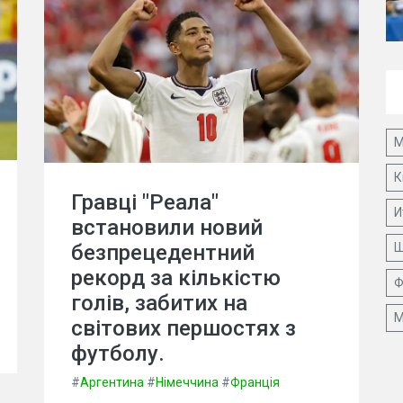
М
К
Гравці "Реала"
И
встановили новий
безпрецедентний
Ш
рекорд за кількістю
Ф
голів, забитих на
М
світових першостях з
футболу.
#
Аргентина
#
Німеччина
#
Франція