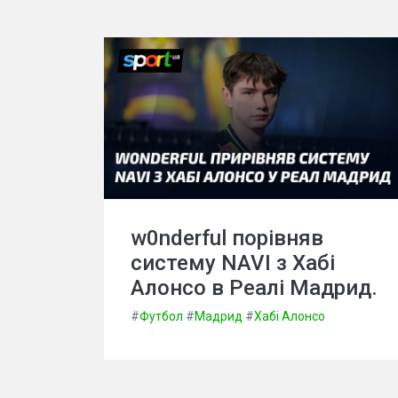
w0nderful порівняв
систему NAVI з Хабі
Алонсо в Реалі Мадрид.
#
Футбол
#
Мадрид
#
Хабі Алонсо