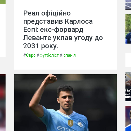
Реал офіційно
представив Карлоса
Еспі: екс-форвард
Леванте уклав угоду до
2031 року.
#
Євро
#
Футболіст
#
Іспанія