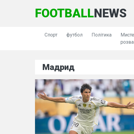
FOOTBALL
NEWS
Спорт
футбол
Політика
Мисте
розва
Мадрид