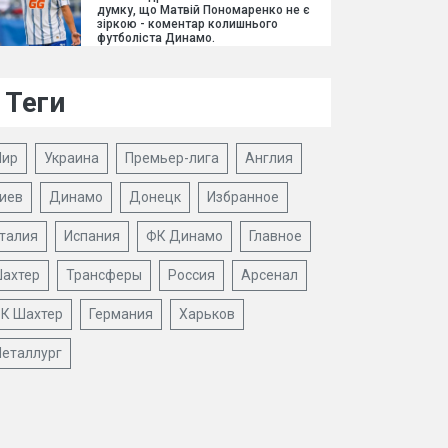
думку, що Матвій Пономаренко не є
зіркою - коментар колишнього
футболіста Динамо.
Теги
ир
Украина
Премьер-лига
Англия
иев
Динамо
Донецк
Избранное
талия
Испания
ФК Динамо
Главное
ахтер
Трансферы
Россия
Арсенал
К Шахтер
Германия
Харьков
еталлург