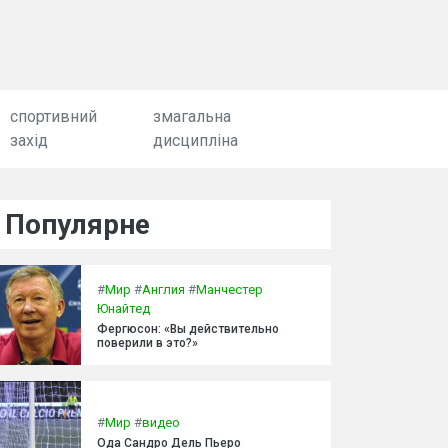
спортивний
змагальна
захід
дисципліна
Популярне
#
Мир
#
Англия
#
Манчестер
Юнайтед
Фергюсон: «Вы действительно
поверили в это?»
#
Мир
#
видео
Ода Сандро Дель Пьеро