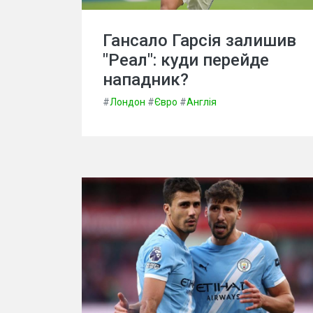
Гансало Гарсія залишив
"Реал": куди перейде
нападник?
#
Лондон
#
Євро
#
Англія