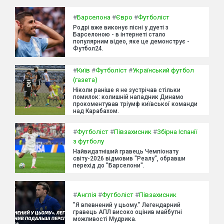
#
Барселона
#
Євро
#
Футболіст
Родрі вже виконує пісні у дуеті з
Барселоною - в інтернеті стало
популярним відео, яке це демонструє -
Футбол24.
#
Київ
#
Футболіст
#
Український футбол
(газета)
Ніколи раніше я не зустрічав стільки
помилок: колишній нападник Динамо
прокоментував тріумф київської команди
над Карабахом.
#
Футболіст
#
Півзахисник
#
Збірна Іспанії
з футболу
Найвидатніший гравець Чемпіонату
світу-2026 відмовив "Реалу", обравши
перехід до "Барселони".
#
Англія
#
Футболіст
#
Півзахисник
"Я впевнений у цьому." Легендарний
гравець АПЛ високо оцінив майбутні
можливості Мудрика.