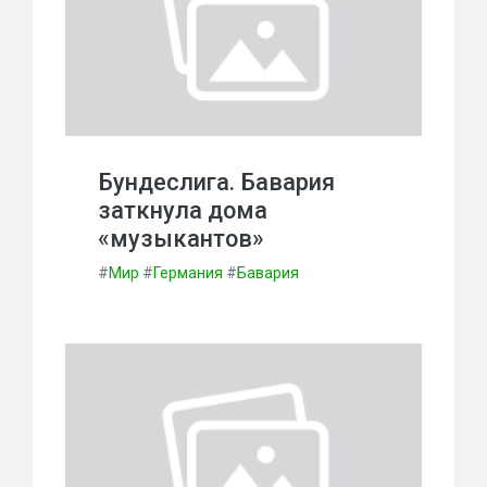
Бундеслига. Бавария
заткнула дома
«музыкантов»
#
Мир
#
Германия
#
Бавария