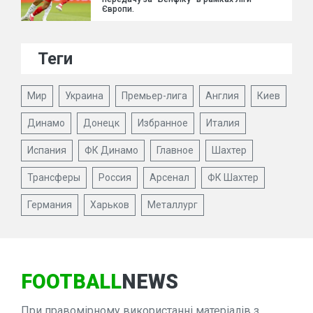
Європи.
Теги
Мир
Украина
Премьер-лига
Англия
Киев
Динамо
Донецк
Избранное
Италия
Испания
ФК Динамо
Главное
Шахтер
Трансферы
Россия
Арсенал
ФК Шахтер
Германия
Харьков
Металлург
FOOTBALL
NEWS
При правомірному використанні матеріалів з