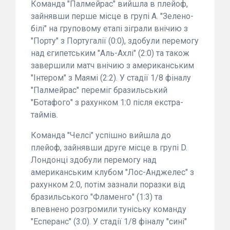
Команда "Палмейрас" вийшла в плейоф,
зайнявши перше місце в групі A. "Зелено-
білі" на груповому етапі зіграли внічию з
"Порту" з Португалії (0:0), здобули перемогу
над єгипетським "Аль-Ахлі" (2:0) та також
завершили матч внічию з американським
"Інтером" з Маямі (2:2). У стадії 1/8 фіналу
"Палмейрас" переміг бразильський
"Ботафого" з рахунком 1:0 після екстра-
таймів.
Команда "Челсі" успішно вийшла до
плейоф, зайнявши друге місце в групі D.
Лондонці здобули перемогу над
американським клубом "Лос-Анджелес" з
рахунком 2:0, потім зазнали поразки від
бразильського "Фламенго" (1:3) та
впевнено розгромили туніську команду
"Есперанс" (3:0). У стадії 1/8 фіналу "сині"