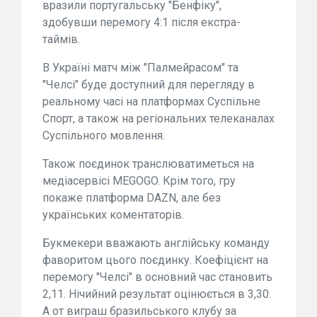
вразили португальську "Бенфіку",
здобувши перемогу 4:1 після екстра-
таймів.
В Україні матч між "Палмейрасом" та
"Челсі" буде доступний для перегляду в
реальному часі на платформах Суспільне
Спорт, а також на регіональних телеканалах
Суспільного мовлення.
Також поєдинок транслюватиметься на
медіасервісі MEGOGO. Крім того, гру
покаже платформа DAZN, але без
українських коментаторів.
Букмекери вважають англійську команду
фаворитом цього поєдинку. Коефіцієнт на
перемогу "Челсі" в основний час становить
2,11. Нічийний результат оцінюється в 3,30.
А от виграш бразильського клубу за