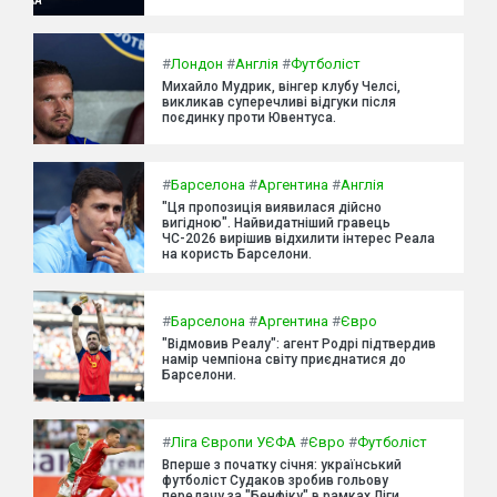
#
Лондон
#
Англія
#
Футболіст
Михайло Мудрик, вінгер клубу Челсі,
викликав суперечливі відгуки після
поєдинку проти Ювентуса.
#
Барселона
#
Аргентина
#
Англія
"Ця пропозиція виявилася дійсно
вигідною". Найвидатніший гравець
ЧС-2026 вирішив відхилити інтерес Реала
на користь Барселони.
#
Барселона
#
Аргентина
#
Євро
"Відмовив Реалу": агент Родрі підтвердив
намір чемпіона світу приєднатися до
Барселони.
#
Ліга Європи УЄФА
#
Євро
#
Футболіст
Вперше з початку січня: український
футболіст Судаков зробив гольову
передачу за "Бенфіку" в рамках Ліги