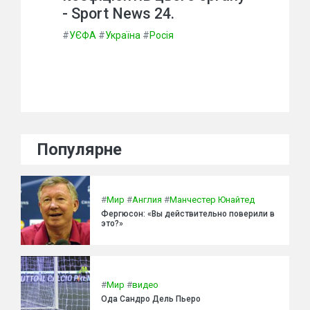
- Sport News 24.
#
УЄФА
#
Україна
#
Росія
Популярне
#
Мир
#
Англия
#
Манчестер Юнайтед
Фергюсон: «Вы действительно поверили в
это?»
#
Мир
#
видео
Ода Сандро Дель Пьеро