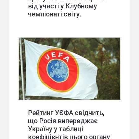
від участі у Клубному
чемпіонаті світу.
Рейтинг УЄФА свідчить,
що Росія випереджає
Україну у таблиці
коефіцієнтів цього органу