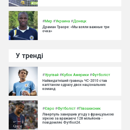
#
Мир
#
Украина
#
Донецк
Драман Траоре: «Мы взяли важные три
очка»
У тренді
#
Уругвай
#
Кубок Америки
#
Футболіст
Найвидатніший гравець ЧС-2010 став
капітаном одразу двох національних
команд.
#
Євро
#
Футболіст
#
Півзахисник
Ліверпуль завершив угоду з французькою
зіркою за вражаючі 128 мільйонів -
повідомляє Футбол24.