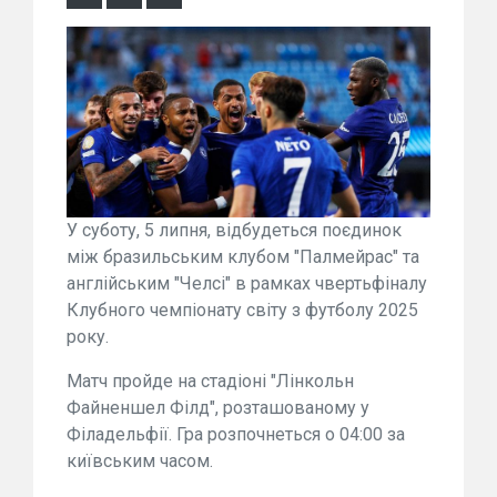
У суботу, 5 липня, відбудеться поєдинок
між бразильським клубом "Палмейрас" та
англійським "Челсі" в рамках чвертьфіналу
Клубного чемпіонату світу з футболу 2025
року.
Матч пройде на стадіоні "Лінкольн
Файненшел Філд", розташованому у
Філадельфії. Гра розпочнеться о 04:00 за
київським часом.