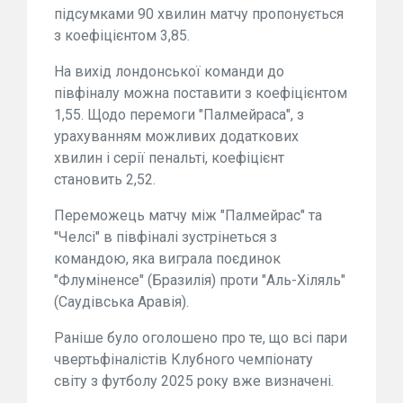
підсумками 90 хвилин матчу пропонується
з коефіцієнтом 3,85.
На вихід лондонської команди до
півфіналу можна поставити з коефіцієнтом
1,55. Щодо перемоги "Палмейраса", з
урахуванням можливих додаткових
хвилин і серії пенальті, коефіцієнт
становить 2,52.
Переможець матчу між "Палмейрас" та
"Челсі" в півфіналі зустрінеться з
командою, яка виграла поєдинок
"Флуміненсе" (Бразилія) проти "Аль-Хіляль"
(Саудівська Аравія).
Раніше було оголошено про те, що всі пари
чвертьфіналістів Клубного чемпіонату
світу з футболу 2025 року вже визначені.