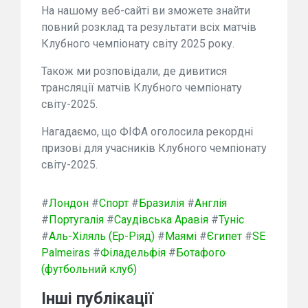
На нашому веб-сайті ви зможете знайти
повний розклад та результати всіх матчів
Клубного чемпіонату світу 2025 року.
Також ми розповідали, де дивитися
трансляції матчів Клубного чемпіонату
світу-2025.
Нагадаємо, що ФІФА оголосила рекордні
призові для учасників Клубного чемпіонату
світу-2025.
#
Лондон
#
Спорт
#
Бразилія
#
Англія
#
Португалія
#
Саудівська Аравія
#
Туніс
#
Аль-Хіляль (Ер-Ріяд)
#
Маямі
#
Єгипет
#
SE
Palmeiras
#
Філадельфія
#
Ботафого
(футбольний клуб)
Інші публікації