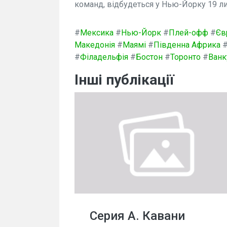
команд, відбудеться у Нью-Йорку 19 ли
#
Мексика
#
Нью-Йорк
#
Плей-офф
#
Єв
Македонія
#
Маямі
#
Південна Африка
#
Філадельфія
#
Бостон
#
Торонто
#
Ванк
Інші публікації
Серия А. Кавани