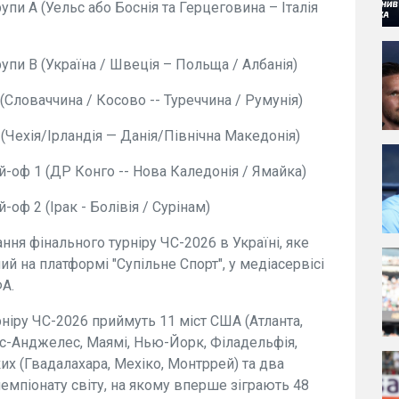
и А (Уельс або Боснія та Герцеговина – Італія
пи В (Україна / Швеція – Польща / Албанія)
ловаччина / Косово -- Туреччина / Румунія)
Чехія/Ірландія — Данія/Північна Македонія)
оф 1 (ДР Конго -- Нова Каледонія / Ямайка)
ф 2 (Ірак - Болівія / Сурінам)
ня фінального турніру ЧС-2026 в Україні, яке
ий на платформі "Супільне Спорт", у медіасервісі
А.
ніру ЧС-2026 приймуть 11 міст США (Атланта,
Лос-Анджелес, Маямі, Нью-Йорк, Філадельфія,
их (Гвадалахара, Мехіко, Монтррей) та два
чемпіонату світу, на якому вперше зіграють 48