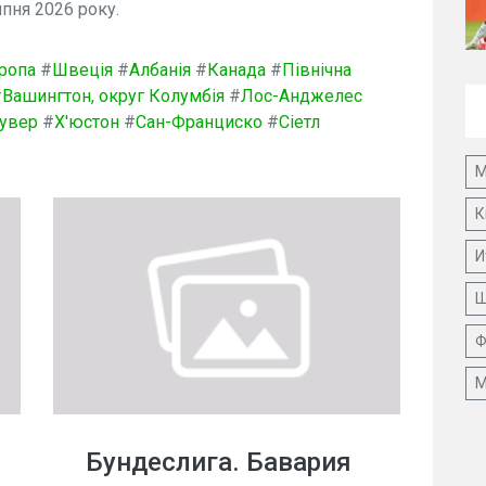
пня 2026 року.
ропа
#
Швеція
#
Албанія
#
Канада
#
Північна
#
Вашингтон, округ Колумбія
#
Лос-Анджелес
увер
#
Х'юстон
#
Сан-Франциско
#
Сіетл
М
К
И
Ш
Ф
М
Бундеслига. Бавария