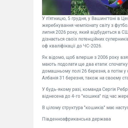
У п'ятницю, 5 грудня, у Вашингтоні в Ц
жеребкування чемпіонату світу з футбол
липня 2026 року, який відбудеться в СШ
дізнається своїх потенційних суперникі
оф кваліфікації до ЧС-2026.
Як відомо, щоб вперше з 2006 року взят
мають подолати ще два етапи: спочатку 
домашньому полі 26 березня, а потім у
Албанія 31 березня, також на своєму ста
У будь-якому разі, команда Сергія Ребро
віднесена до 4-го "кошика" під час жер
В цілому структура "кошиків" має насту
Південноафриканська держава