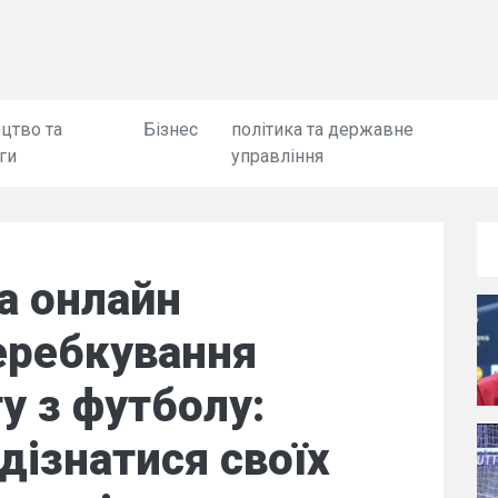
цтво та
Бізнес
політика та державне
ги
управління
а онлайн
еребкування
у з футболу:
дізнатися своїх