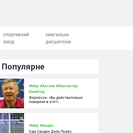
спортивний
змагальна
захід
дисципліна
Популярне
#
Мир
#
Англия
#
Манчестер
Юнайтед
Фергюсон: «Вы действительно
поверили в это?»
#
Мир
#
видео
Ода Сандро Дель Пьеро