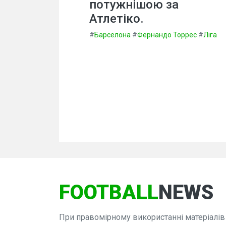
потужнішою за
Атлетіко.
#
Барселона
#
Фернандо Торрес
#
Ліга
FOOTBALL
NEWS
При правомірному використанні матеріалів