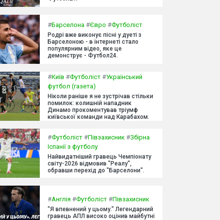
#
Барселона
#
Євро
#
Футболіст
Родрі вже виконує пісні у дуеті з
Барселоною - в інтернеті стало
популярним відео, яке це
демонструє - Футбол24.
#
Київ
#
Футболіст
#
Український
футбол (газета)
Ніколи раніше я не зустрічав стільки
помилок: колишній нападник
Динамо прокоментував тріумф
київської команди над Карабахом.
#
Футболіст
#
Півзахисник
#
Збірна
Іспанії з футболу
Найвидатніший гравець Чемпіонату
світу-2026 відмовив "Реалу",
обравши перехід до "Барселони".
#
Англія
#
Футболіст
#
Півзахисник
"Я впевнений у цьому." Легендарний
гравець АПЛ високо оцінив майбутні