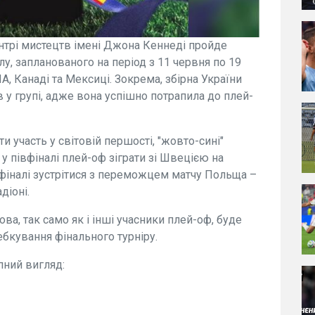
ентрі мистецтв імені Джона Кеннеді пройде
у, запланованого на період з 11 червня по 19
А, Канаді та Мексиці. Зокрема, збірна України
в у групі, адже вона успішно потрапила до плей-
и участь у світовій першості, "жовто-сині"
у півфіналі плей-оф зіграти зі Швецією на
 фіналі зустрітися з переможцем матчу Польща –
діоні.
ва, так само як і інші учасники плей-оф, буде
ебкування фінального турніру.
пний вигляд: