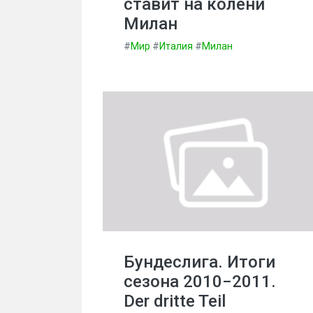
ставит на колени
Милан
#
Мир
#
Италия
#
Милан
Бундеслига. Итоги
сезона 2010−2011.
Der dritte Teil