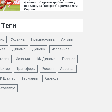
футболіст Судаков зробив гольову
передачу за "Бенфіку" в рамках Ліги
Європи.
Теги
ир
Украина
Премьер-лига
Англия
иев
Динамо
Донецк
Избранное
талия
Испания
ФК Динамо
Главное
ахтер
Трансферы
Россия
Арсенал
К Шахтер
Германия
Харьков
еталлург