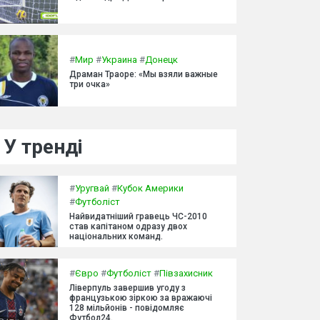
#
Мир
#
Украина
#
Донецк
Драман Траоре: «Мы взяли важные
три очка»
У тренді
#
Уругвай
#
Кубок Америки
#
Футболіст
Найвидатніший гравець ЧС-2010
став капітаном одразу двох
національних команд.
#
Євро
#
Футболіст
#
Півзахисник
Ліверпуль завершив угоду з
французькою зіркою за вражаючі
128 мільйонів - повідомляє
Футбол24.