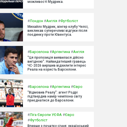
можливості Мудрика.
#
Лондон
#
Англія
#
Футболіст
Михайло Мудрик, вінгер клубу Челсі,
викликав суперечливі відгуки після
поєдинку проти Ювентуса.
#
Барселона
#
Аргентина
#
Англія
"Ця пропозиція виявилася дійсно
вигідною". Найвидатніший гравець
ЧС-2026 вирішив відхилити інтерес
Реала на користь Барселони.
#
Барселона
#
Аргентина
#
Євро
"Відмовив Реалу": агент Родрі
підтвердив намір чемпіона світу
приєднатися до Барселони.
#
Ліга Європи УЄФА
#
Євро
#
Футболіст
Вперше з початку січня: український