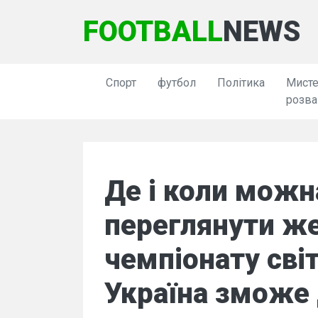
FOOTBALL
NEWS
Спорт
футбол
Політика
Мисте
розва
Де і коли можн
переглянути ж
чемпіонату світ
Україна зможе 