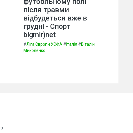
футбольному полі
після травми
відбудеться вже в
грудні - Спорт
bigmir)net
#
Ліга Європи УЄФА
#
Італія
#
Віталій
Миколенко
 з