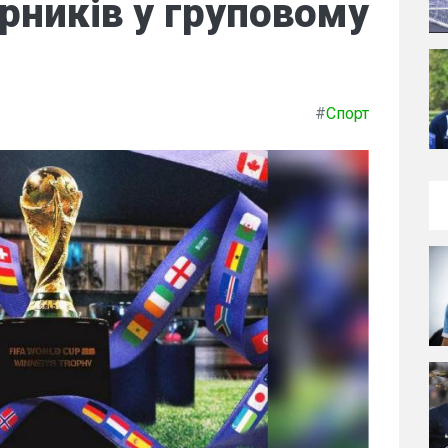
рників у груповому
#
Спорт