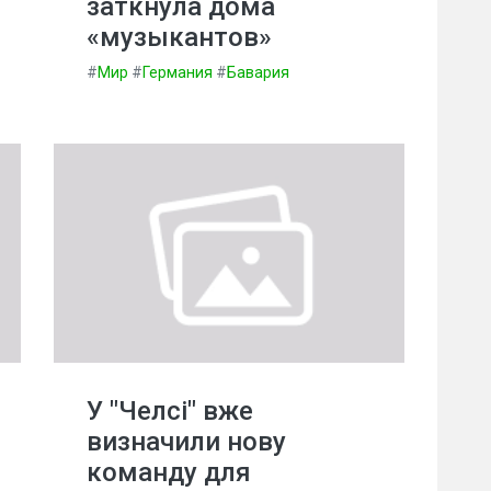
заткнула дома
«музыкантов»
#
Мир
#
Германия
#
Бавария
У "Челсі" вже
визначили нову
команду для