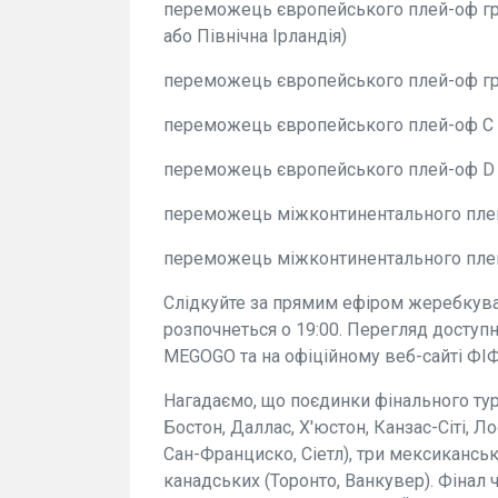
переможець європейського плей-оф груп
або Північна Ірландія)
переможець європейського плей-оф гру
переможець європейського плей-оф С (С
переможець європейського плей-оф D (
переможець міжконтинентального плей-
переможець міжконтинентального плей-о
Слідкуйте за прямим ефіром жеребкуван
розпочнеться о 19:00. Перегляд доступн
MEGOGO та на офіційному веб-сайті ФІФ
Нагадаємо, що поєдинки фінального тур
Бостон, Даллас, Х'юстон, Канзас-Сіті, 
Сан-Франциско, Сіетл), три мексиканськ
канадських (Торонто, Ванкувер). Фінал 