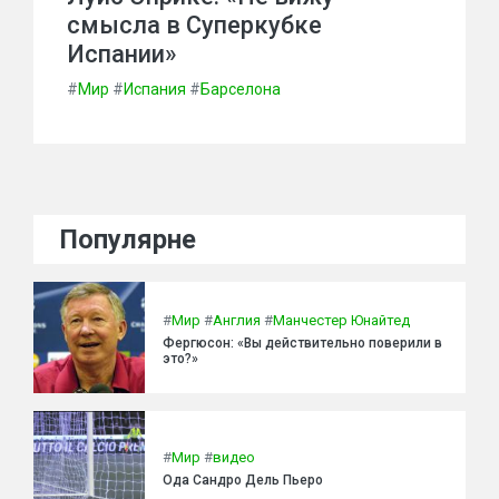
смысла в Суперкубке
Испании»
#
Мир
#
Испания
#
Барселона
Популярне
#
Мир
#
Англия
#
Манчестер Юнайтед
Фергюсон: «Вы действительно поверили в
это?»
#
Мир
#
видео
Ода Сандро Дель Пьеро