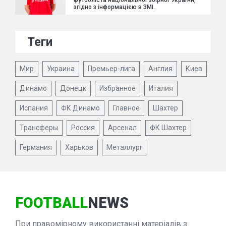
футболіста національної збірної України,
згідно з інформацією в ЗМІ.
Теги
Мир
Украина
Премьер-лига
Англия
Киев
Динамо
Донецк
Избранное
Италия
Испания
ФК Динамо
Главное
Шахтер
Трансферы
Россия
Арсенал
ФК Шахтер
Германия
Харьков
Металлург
FOOTBALL
NEWS
При правомірному використанні матеріалів з