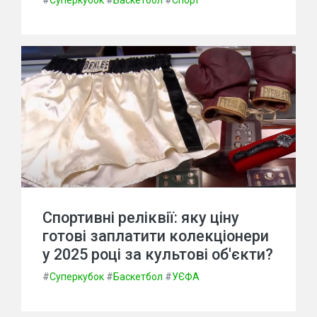
#
Суперкубок
#
Баскетбол
#
Спорт
Спортивні реліквії: яку ціну
готові заплатити колекціонери
у 2025 році за культові об'єкти?
#
Суперкубок
#
Баскетбол
#
УЄФА