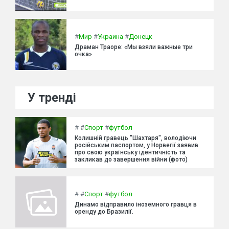
#
Мир
#
Украина
#
Донецк
Драман Траоре: «Мы взяли важные три
очка»
У тренді
#
#
Спорт
#
футбол
Колишній гравець "Шахтаря", володіючи
російським паспортом, у Норвегії заявив
про свою українську ідентичність та
закликав до завершення війни (фото)
#
#
Спорт
#
футбол
Динамо відправило іноземного гравця в
оренду до Бразилії.