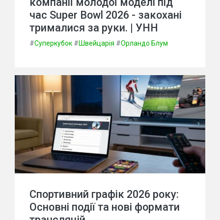
компанії молодої моделі під
час Super Bowl 2026 - закохані
трималися за руки. | УНН
#
Суперкубок
#
Швейцарія
#
Орландо Блум
Спортивний графік 2026 року:
Основні події та нові формати
трансляцій.