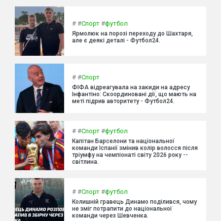
#
#
Спорт
#
футбол
Ярмолюк на порозі переходу до Шахтаря,
але є деякі деталі - Футбол24.
#
#
Спорт
ФІФА відреагувала на закиди на адресу
Інфантіно: Скоординовані дії, що мають на
меті підрив авторитету - Футбол24.
#
#
Спорт
#
футбол
Капітан Барселони та національної
команди Іспанії змінив колір волосся після
тріумфу на чемпіонаті світу 2026 року --
світлина.
#
#
Спорт
#
футбол
Колишній гравець Динамо поділився, чому
не зміг потрапити до національної
команди через Шевченка.