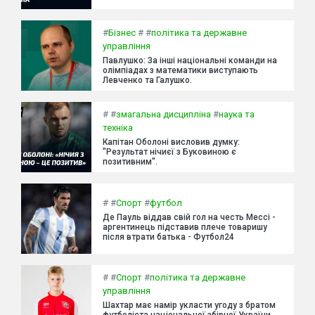
#
Бізнес
#
#
політика та державне
управління
Павлушко: За інші національні команди на
олімпіадах з математики виступають
Левченко та Галушко.
#
#
змагальна дисципліна
#
наука та
техніка
Капітан Оболоні висловив думку:
"Результат нічиєї з Буковиною є
позитивним".
#
#
Спорт
#
футбол
Де Пауль віддав свій гол на честь Мессі -
аргентинець підставив плече товаришу
після втрати батька - Футбол24
#
#
Спорт
#
політика та державне
управління
Шахтар має намір укласти угоду з братом