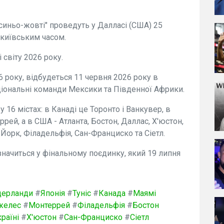
"синьо-жовті" проведуть у Далласі (США) 25
а київським часом.
 світу 2026 року.
6 року, відбудеться 11 червня 2026 року в
ціональні команди Мексики та Південної Африки.
 16 містах: в Канаді це Торонто і Ванкувер, в
рей, а в США - Атланта, Бостон, Даллас, Х'юстон,
Йорк, Філадельфія, Сан-Франциско та Сіетл.
начиться у фінальному поєдинку, який 19 липня
дерланди
#
Японія
#
Туніс
#
Канада
#
Маямі
желес
#
Монтеррей
#
Філадельфія
#
Бостон
країні
#
Х'юстон
#
Сан-Франциско
#
Сіетл