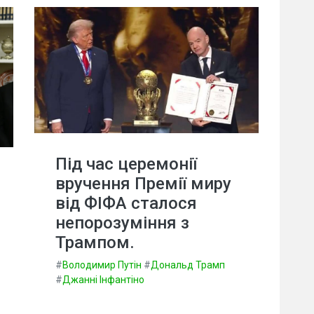
Під час церемонії
вручення Премії миру
від ФІФА сталося
непорозуміння з
Трампом.
#
Володимир Путін
#
Дональд Трамп
#
Джанні Інфантіно