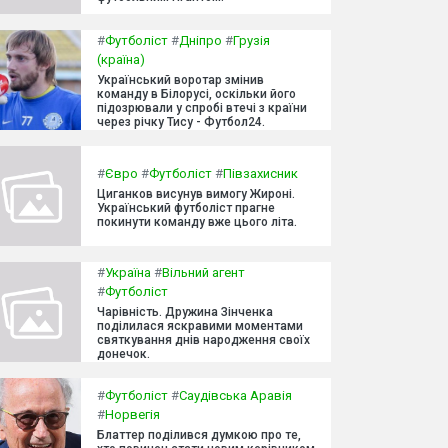
#
Футболіст
#
Дніпро
#
Грузія
(країна)
Український воротар змінив
команду в Білорусі, оскільки його
підозрювали у спробі втечі з країни
через річку Тису - Футбол24.
#
Євро
#
Футболіст
#
Півзахисник
Циганков висунув вимогу Жироні.
Український футболіст прагне
покинути команду вже цього літа.
#
Україна
#
Вільний агент
#
Футболіст
Чарівність. Дружина Зінченка
поділилася яскравими моментами
святкування днів народження своїх
донечок.
#
Футболіст
#
Саудівська Аравія
#
Норвегія
Блаттер поділився думкою про те,