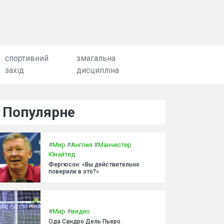
спортивний
змагальна
захід
дисципліна
Популярне
#
Мир
#
Англия
#
Манчестер
Юнайтед
Фергюсон: «Вы действительно
поверили в это?»
#
Мир
#
видео
Ода Сандро Дель Пьеро