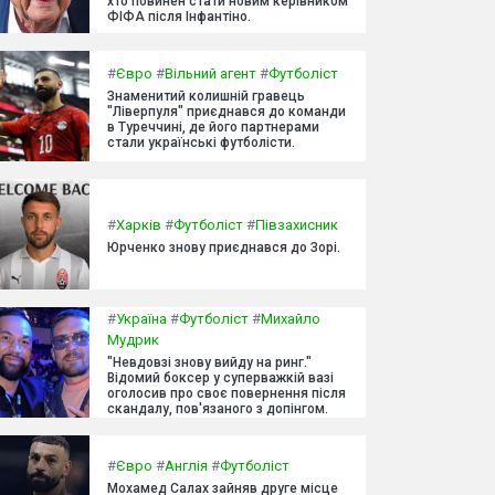
хто повинен стати новим керівником
ФІФА після Інфантіно.
#
Євро
#
Вільний агент
#
Футболіст
Знаменитий колишній гравець
"Ліверпуля" приєднався до команди
в Туреччині, де його партнерами
стали українські футболісти.
#
Харків
#
Футболіст
#
Півзахисник
Юрченко знову приєднався до Зорі.
#
Україна
#
Футболіст
#
Михайло
Мудрик
"Невдовзі знову вийду на ринг."
Відомий боксер у суперважкій вазі
оголосив про своє повернення після
скандалу, пов'язаного з допінгом.
#
Євро
#
Англія
#
Футболіст
Мохамед Салах зайняв друге місце