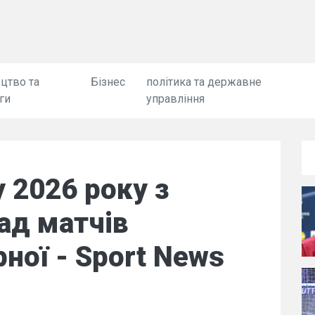
цтво та
Бізнес
політика та державне
ги
управління
у 2026 року з
ад матчів
рної - Sport News