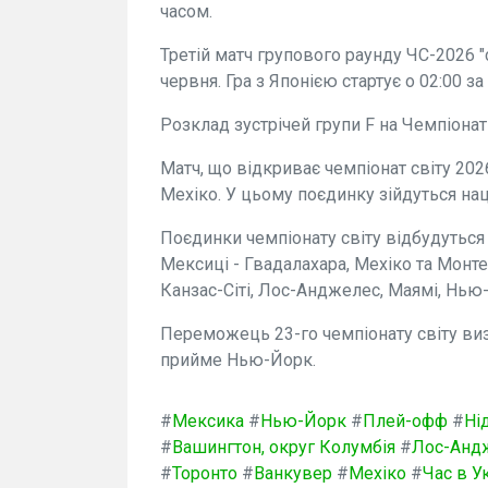
часом.
Третій матч групового раунду ЧС-2026 
червня. Гра з Японією стартує о 02:00 з
Розклад зустрічей групи F на Чемпіонаті
Матч, що відкриває чемпіонат світу 202
Мехіко. У цьому поєдинку зійдуться на
Поєдинки чемпіонату світу відбудуться у
Мексиці - Гвадалахара, Мехіко та Монтер
Канзас-Сіті, Лос-Анджелес, Маямі, Нью-
Переможець 23-го чемпіонату світу виз
прийме Нью-Йорк.
#
Мексика
#
Нью-Йорк
#
Плей-офф
#
Ні
#
Вашингтон, округ Колумбія
#
Лос-Анд
#
Торонто
#
Ванкувер
#
Мехіко
#
Час в У