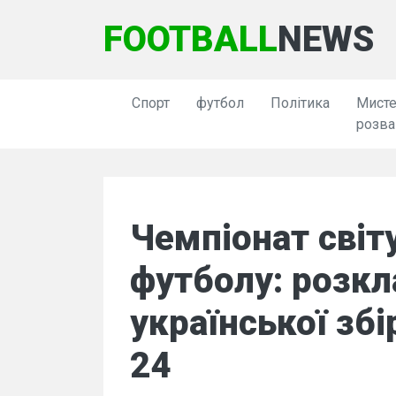
FOOTBALL
NEWS
Спорт
футбол
Політика
Мисте
розва
Чемпіонат світ
футболу: розкл
української збі
24