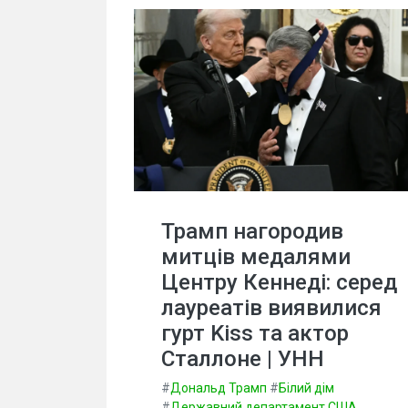
Трамп нагородив
митців медалями
Центру Кеннеді: серед
лауреатів виявилися
гурт Kiss та актор
Сталлоне | УНН
#
Дональд Трамп
#
Білий дім
#
Державний департамент США