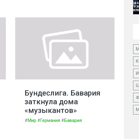
М
К
И
Ш
Бундеслига. Бавария
Ф
заткнула дома
«музыкантов»
М
#
Мир
#
Германия
#
Бавария