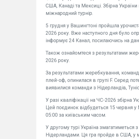
США, Канаді та Мексиці. Збірна Україн
міжнародний турнір.
5 грудня у Вашингтоні пройшла урочист
2026 року. Вже наступного дня було оп
інформує 24 Канал, посилаючись на дан
Також ознайомтеся з результатами жер
2026 року.
За результатами жеребкування, команд
плей-оф, опинилася в групі F. Серед по
виявилися команди з Нідерландів, Тунісу
У разі кваліфікації на ЧС-2026 збірна У
Цей поєдинок відбудеться 15 червня у 
05:00 за київським часом.
У другому турі Україна змагатиметься 
Нідерландами. Ця гра пройде в США, у мі