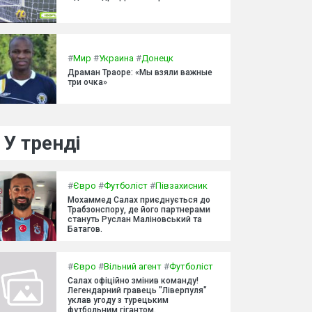
#
Мир
#
Украина
#
Донецк
Драман Траоре: «Мы взяли важные
три очка»
У тренді
#
Євро
#
Футболіст
#
Півзахисник
Мохаммед Салах приєднується до
Трабзонспору, де його партнерами
стануть Руслан Маліновський та
Батагов.
#
Євро
#
Вільний агент
#
Футболіст
Салах офіційно змінив команду!
Легендарний гравець "Ліверпуля"
уклав угоду з турецьким
футбольним гігантом.