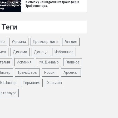
в списку найвідоміших трансферів
Трабзонспора.
Теги
ир
Украина
Премьер-лига
Англия
иев
Динамо
Донецк
Избранное
талия
Испания
ФК Динамо
Главное
ахтер
Трансферы
Россия
Арсенал
К Шахтер
Германия
Харьков
еталлург