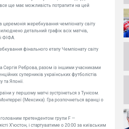
и все ще має можливість потрапити на цей
а церемонія жеребкування чемпіонату світу
рилюднено детальний графік всіх матчів,
і ФІФА.
ебкування фінального етапу Чемпіонату світу
а Сергія Реброва, разом із іншими учасниками
тенційних суперників українських футболістів
 та Японії.
країни у першому матчі зустрінеться з Тунісом.
Монтерреї (Мексика). Гра розпочнеться вранці о
з головним претендентом групи F —
сті Х'юстон, і стартуватиме о 20:00 за київським