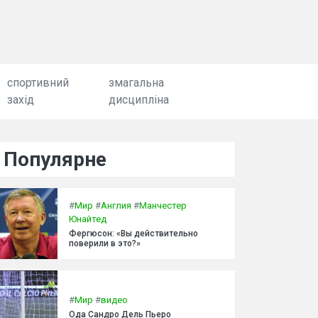
спортивний
змагальна
захід
дисципліна
Популярне
#
Мир
#
Англия
#
Манчестер
Юнайтед
Фергюсон: «Вы действительно
поверили в это?»
#
Мир
#
видео
Ода Сандро Дель Пьеро