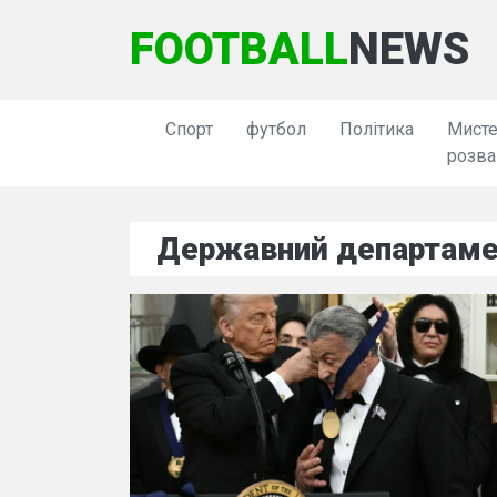
FOOTBALL
NEWS
Спорт
футбол
Політика
Мисте
розва
Державний департам