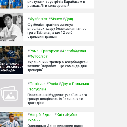
виступити у зустрічі з Карабахом в
рамках Ліги конференцій.
#
Футболіст
#
Бізнес
#
Дощ
Футболіст трагічно загинув
внаслідок удару блискавки під час
гри в Таїланді, а ще 12 осіб
отримали травми.
#
Роман Григорчук
#
Азербайджан
#
Футболіст
Український тренер в Азербайджані
заявив: "Карабах – це команда для
тренерів".
#
Політика
#
Росія
#
Друга Польська
Республіка
Повернення Мудрика: українського
гравця асоціюють із Волинською
трагедією.
#
Азербайджан
#
Київ
#
Кубок
України
Олександр Алієв висловив свою