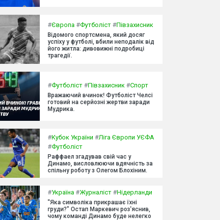
#
Європа
#
Футболіст
#
Півзахисник
Відомого спортсмена, який досяг
успіху у футболі, вбили неподалік від
його житла: дивовижні подробиці
трагедії.
#
Футболіст
#
Півзахисник
#
Спорт
Вражаючий вчинок! Футболіст Челсі
готовий на серйозні жертви заради
Мудрика.
#
Кубок України
#
Ліга Європи УЄФА
#
Футболіст
Раффаел згадував свій час у
Динамо, висловлюючи вдячність за
спільну роботу з Олегом Блохіним.
#
Україна
#
Журналіст
#
Нідерланди
"Яка символіка прикрашає їхні
груди?" Остап Маркевич роз'яснив,
чому команді Динамо буде нелегко