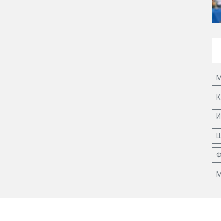
М
К
И
Ш
Ф
М