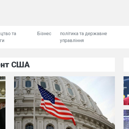
цтво та
Бізнес
політика та державне
ги
управління
ент США