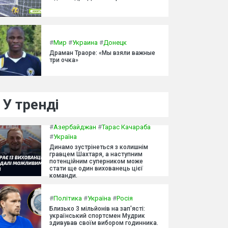
#
Мир
#
Украина
#
Донецк
Драман Траоре: «Мы взяли важные
три очка»
У тренді
#
Азербайджан
#
Тарас Качараба
#
Україна
Динамо зустрінеться з колишнім
гравцем Шахтаря, а наступним
потенційним суперником може
стати ще один вихованець цієї
команди.
#
Політика
#
Україна
#
Росія
Близько 3 мільйонів на зап'ясті:
український спортсмен Мудрик
здивував своїм вибором годинника.