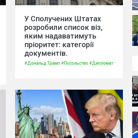
У Сполучених Штатах
розробили список віз,
яким надаватимуть
пріоритет: категорії
документів.
#
Дональд Трамп
#
Посольство
#
Дипломат