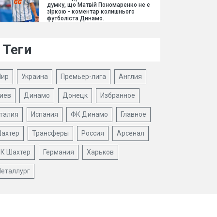
думку, що Матвій Пономаренко не є
зіркою - коментар колишнього
футболіста Динамо.
Теги
ир
Украина
Премьер-лига
Англия
иев
Динамо
Донецк
Избранное
талия
Испания
ФК Динамо
Главное
ахтер
Трансферы
Россия
Арсенал
К Шахтер
Германия
Харьков
еталлург