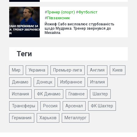
#
Тренер (спорт)
#
Футболіст
#
Півзахисник
Йожеф Сабо висловлює стурбованість
щодо Мудрика. Тренер звернувся до
Михайла.
Теги
Мир
Украина
Премьер-лига
Англия
Киев
Динамо
Донецк
Избранное
Италия
Испания
ФК Динамо
Главное
Шахтер
Трансферы
Россия
Арсенал
ФК Шахтер
Германия
Харьков
Металлург