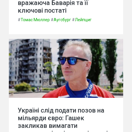
вражаюча Баварія та її
ключові постаті
#
Томас Мюллер
#
Аугсбург
#
Лейпциг
Україні слід подати позов на
мільярди євро: Гашек
закликав вимагати