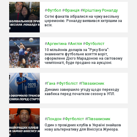
#
Футбол
#
Франція
#
Кріштіану Роналду
Сотні фанатів зібралися на чужу весільну
церемонію. Роналду виявився хитрішим за
всіх.
#
Аргентина
#
Англія
#
Футболіст
10 мільйонів доларів за "Руку Бога":
знамените футбольне взяття воріт,
оформлене Дієго Марадоною на світовому
чемпіонаті, буде продано на аукціоні.
#
Гана
#
Футболіст
#
Півзахисник
Динамо завершило угоду щодо переходу
хавбека перед початком сезону в УПЛ.
#
Лондон
#
Футболіст
#
Півзахисник
Один з провідних клубів в Україні знайшов
нову альтернативу для Вінісіуса Жуніора.