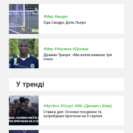
#
Мир
#
видео
Ода Сандро Дель Пьеро
#
Мир
#
Украина
#
Донецк
Драман Траоре: «Мы взяли важные три
очка»
У тренді
#
Футбол
#
Спорт
#
ФК «Динамо» (Київ)
Ставка дня: Основні поєдинки та
затребувані прогнози на 9 серпня.