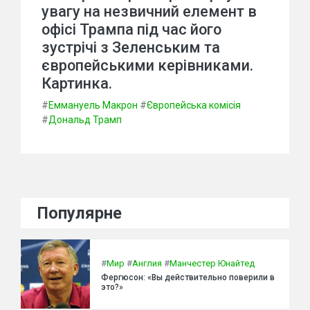
увагу на незвичний елемент в
офісі Трампа під час його
зустрічі з Зеленським та
європейськими керівниками.
Картинка.
#
Еммануель Макрон
#
Європейська комісія
#
Дональд Трамп
Популярне
#
Мир
#
Англия
#
Манчестер Юнайтед
Фергюсон: «Вы действительно поверили в
это?»