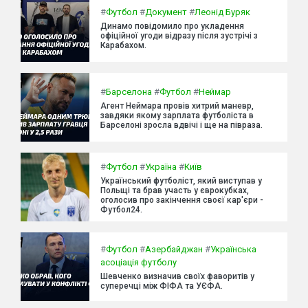
#
Футбол
#
Документ
#
Леонід Буряк
Динамо повідомило про укладення
офіційної угоди відразу після зустрічі з
Карабахом.
#
Барселона
#
Футбол
#
Неймар
Агент Неймара провів хитрий маневр,
завдяки якому зарплата футболіста в
Барселоні зросла вдвічі і ще на півраза.
#
Футбол
#
Україна
#
Київ
Український футболіст, який виступав у
Польщі та брав участь у єврокубках,
оголосив про закінчення своєї кар'єри -
Футбол24.
#
Футбол
#
Азербайджан
#
Українська
асоціація футболу
Шевченко визначив своїх фаворитів у
суперечці між ФІФА та УЄФА.