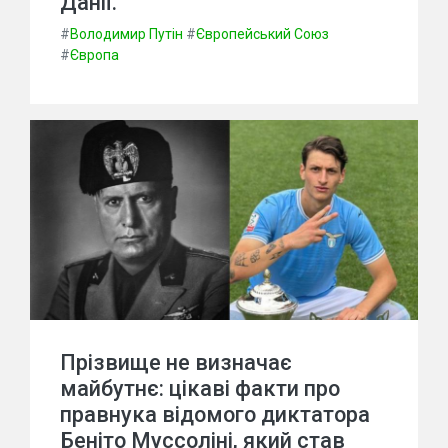
Данії.
#
Володимир Путін
#
Європейський Союз
#
Європа
Прізвище не визначає
майбутнє: цікаві факти про
правнука відомого диктатора
Беніто Муссоліні, який став