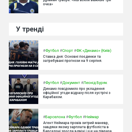
очка»
У тренді
#
Футбол
#
Спорт
#
ФК «Динамо» (Київ)
Ставка дня: Основні поєдинки та
затребувані прогнози на 9 серпня.
#
Футбол
#
Документ
#
Леонід Буряк
Динамо повідомило про укладення
офіційної угоди відразу після зустрічі з
Карабахом.
#
Барселона
#
Футбол
#
Неймар
Агент Неймара провів хитрий маневр,
завдяки якому зарплата футболіста в
Барселоні зросла вдвічі і ще на півраза.