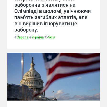
заборонив з'являтися на
Олімпіаді в шоломі, увічнюючи
пам'ять загиблих атлетів, але
він вирішив ігнорувати це
заборону.
#
Європа
#
Україна
#
Росія