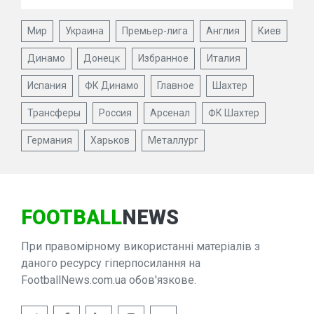
Мир
Украина
Премьер-лига
Англия
Киев
Динамо
Донецк
Избранное
Италия
Испания
ФК Динамо
Главное
Шахтер
Трансферы
Россия
Арсенал
ФК Шахтер
Германия
Харьков
Металлург
FOOTBALL
NEWS
При правомірному використанні матеріалів з
даного ресурсу гіперпосилання на
FootballNews.com.ua обов'язкове.