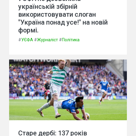
українській збірній
використовувати слоган
"Україна понад усе!" на новій
формі.
#
УЄФА
#
Журналіст
#
Політика
Старе дербі: 137 років