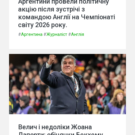
Аргентини провели політичну
акцію після зустрічі з
командою Англії на Чемпіонаті
світу 2026 року.
#
Аргентина
#
Журналіст
#
Англія
Велич і недоліки Жоана
Лапорти: обіцянки Бекхему,