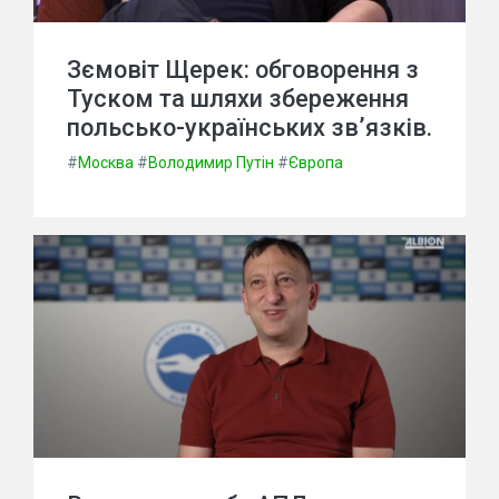
Зємовіт Щерек: обговорення з
Туском та шляхи збереження
польсько-українських зв’язків.
#
Москва
#
Володимир Путін
#
Європа