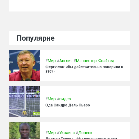
Популярне
#
Мир
#
Англия
#
Манчестер Юнайтед
Фергюсон: «Вы действительно поверили в
это?»
#
Мир
#
видео
Ода Сандро Дель Пьеро
#
Мир
#
Украина
#
Донецк
Драман Траоре: «Мы взяли важные три