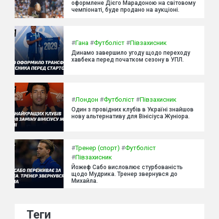
оформлене Дієго Марадоною на світовому
чемпіонаті, буде продано на аукціоні.
#
Гана
#
Футболіст
#
Півзахисник
Динамо завершило угоду щодо переходу
хавбека перед початком сезону в УПЛ.
#
Лондон
#
Футболіст
#
Півзахисник
Один з провідних клубів в Україні знайшов
нову альтернативу для Вінісіуса Жуніора.
#
Тренер (спорт)
#
Футболіст
#
Півзахисник
Йожеф Сабо висловлює стурбованість
щодо Мудрика. Тренер звернувся до
Михайла.
Теги