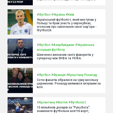
#
Футбол
#
Україна
#
Київ
Український футболіст, який виступав у
Польщі та брав участь у єврокубках,
оголосив про закінчення своєї кар'єри -
Футбол24.
#
Футбол
#
Азербайджан
#
Українська
асоціація футболу
Шевченко визначив своїх фаворитів у
суперечці між ФІФА та УЄФА.
#
Футбол
#
Франція
#
Кріштіану Роналду
Сотні фанатів зібралися на чужу весільну
церемонію. Роналду виявився хитрішим за
всіх.
#
Аргентина
#
Англія
#
Футболіст
10 мільйонів доларів за "Руку Бога":
знамените футбольне взяття воріт,