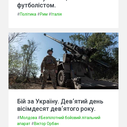
футболістом.
#
Політика
#
Рим
#
Італія
Бій за Україну. Дев’ятий день
вісімдесят дев’ятого року.
#
Молдова
#
Безпілотний бойовий літальний
апарат
#
Віктор Орбан