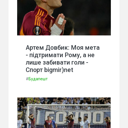
Артем Довбик: Моя мета
- підтримати Рому, а не
лише забивати голи -
Спорт bigmir)net
#
Будапешт