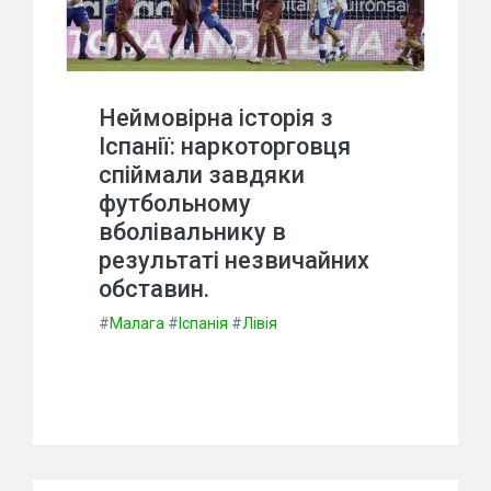
Неймовірна історія з
Іспанії: наркоторговця
спіймали завдяки
футбольному
вболівальнику в
результаті незвичайних
обставин.
#
Малага
#
Іспанія
#
Лівія