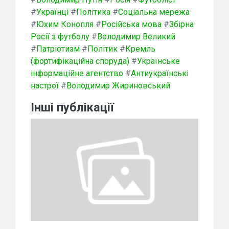
#
Українці
#
Політика
#
Соціальна мережа
#
Юхим Конопля
#
Російська мова
#
Збірна
Росії з футболу
#
Володимир Великий
#
Патріотизм
#
Політик
#
Кремль
(фортифікаційна споруда)
#
Українське
інформаційне агентство
#
Антиукраїнські
настрої
#
Володимир Жириновський
Інші публікації