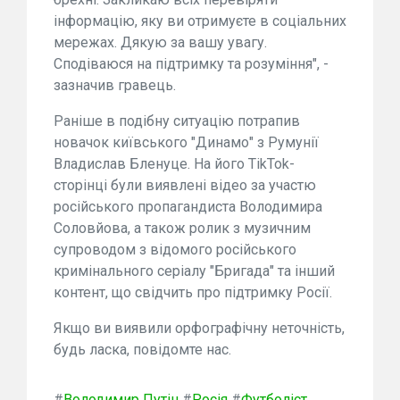
інформацію, яку ви отримуєте в соціальних
мережах. Дякую за вашу увагу.
Сподіваюся на підтримку та розуміння", -
зазначив гравець.
Раніше в подібну ситуацію потрапив
новачок київського "Динамо" з Румунії
Владислав Бленуце. На його TikTok-
сторінці були виявлені відео за участю
російського пропагандиста Володимира
Соловйова, а також ролик з музичним
супроводом з відомого російського
кримінального серіалу "Бригада" та інший
контент, що свідчить про підтримку Росії.
Якщо ви виявили орфографічну неточність,
будь ласка, повідомте нас.
#
Володимир Путін
#
Росія
#
Футболіст