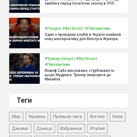
хавбека перед початком сезону в УПЛ.
#
Лондон
#
Футболіст
#
Півзахисник
Один з провідних клубів в Україні знайшов
нову альтернативу для Вінісіуса Жуніора.
#
Тренер (спорт)
#
Футболіст
#
Півзахисник
Йожеф Сабо висловлює стурбованість
щодо Мудрика. Тренер звернувся до
Михайла.
Теги
Мир
Украина
Премьер-лига
Англия
Киев
Динамо
Донецк
Избранное
Италия