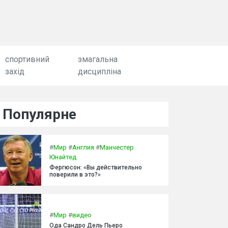
спортивний
змагальна
захід
дисципліна
Популярне
#
Мир
#
Англия
#
Манчестер
Юнайтед
Фергюсон: «Вы действительно
поверили в это?»
#
Мир
#
видео
Ода Сандро Дель Пьеро