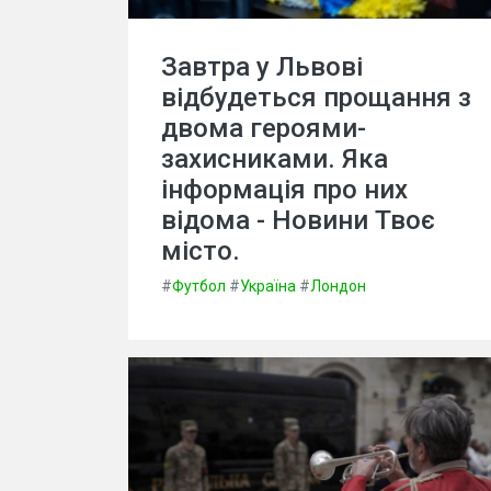
Завтра у Львові
відбудеться прощання з
двома героями-
захисниками. Яка
інформація про них
відома - Новини Твоє
місто.
#
Футбол
#
Україна
#
Лондон