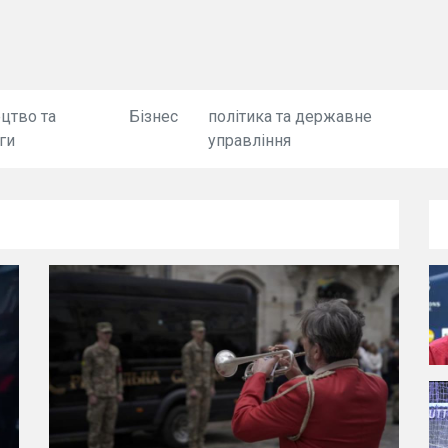
цтво та
Бізнес
політика та державне
ги
управління