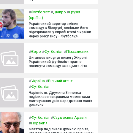
#
Футболіст
#
Дніпро
#
Грузія
(країна)
Український воротар змінив
команду в Білорусі, оскільки його
підозрювали у спробі втечі з країни
через річку Тису - Футбол24.
#
Євро
#
Футболіст
#
Півзахисник
Циганков висунув вимогу Жироні.
Український футболіст прагне
покинути команду вже цього літа.
#
Україна
#
Вільний агент
#
Футболіст
Чарівність. Дружина Зінченка
поділилася яскравими моментами
святкування днів народження своїх
донечок.
#
Футболіст
#
Саудівська Аравія
#
Норвегія
Блаттер поділився думкою про те,