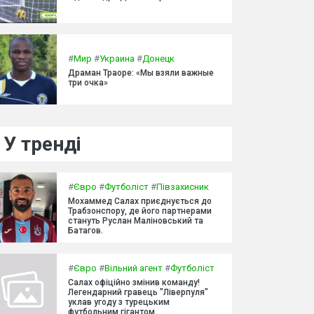
#
Мир
#
Украина
#
Донецк
Драман Траоре: «Мы взяли важные
три очка»
У тренді
#
Євро
#
Футболіст
#
Півзахисник
Мохаммед Салах приєднується до
Трабзонспору, де його партнерами
стануть Руслан Маліновський та
Батагов.
#
Євро
#
Вільний агент
#
Футболіст
Салах офіційно змінив команду!
Легендарний гравець "Ліверпуля"
уклав угоду з турецьким
футбольним гігантом.