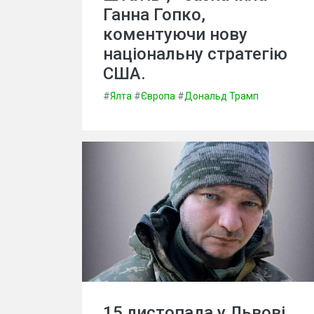
Ганна Гопко,
коментуючи нову
національну стратегію
США.
#
Ялта
#
Європа
#
Дональд Трамп
15 листопада у Львові