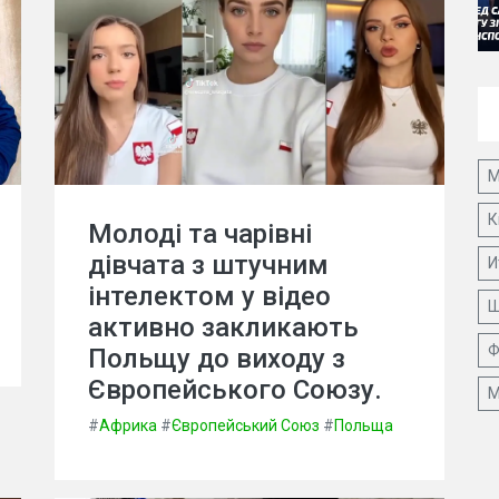
М
К
Молоді та чарівні
дівчата з штучним
И
інтелектом у відео
Ш
активно закликають
Ф
Польщу до виходу з
Європейського Союзу.
М
#
Африка
#
Європейський Союз
#
Польща