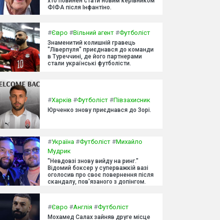
хто повинен стати новим керівником
ФІФА після Інфантіно.
#
Євро
#
Вільний агент
#
Футболіст
Знаменитий колишній гравець
"Ліверпуля" приєднався до команди
в Туреччині, де його партнерами
стали українські футболісти.
#
Харків
#
Футболіст
#
Півзахисник
Юрченко знову приєднався до Зорі.
#
Україна
#
Футболіст
#
Михайло
Мудрик
"Невдовзі знову вийду на ринг."
Відомий боксер у суперважкій вазі
оголосив про своє повернення після
скандалу, пов'язаного з допінгом.
#
Євро
#
Англія
#
Футболіст
Мохамед Салах зайняв друге місце