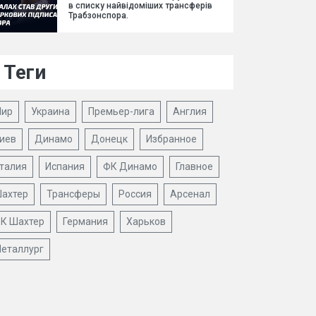
в списку найвідоміших трансферів
Трабзонспора.
Теги
ир
Украина
Премьер-лига
Англия
иев
Динамо
Донецк
Избранное
талия
Испания
ФК Динамо
Главное
ахтер
Трансферы
Россия
Арсенал
К Шахтер
Германия
Харьков
еталлург