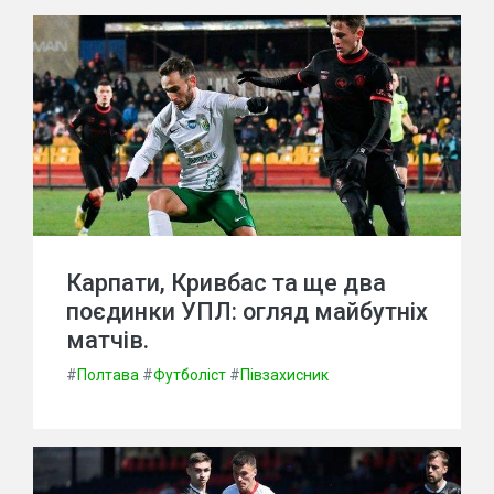
Карпати, Кривбас та ще два
поєдинки УПЛ: огляд майбутніх
матчів.
#
Полтава
#
Футболіст
#
Півзахисник