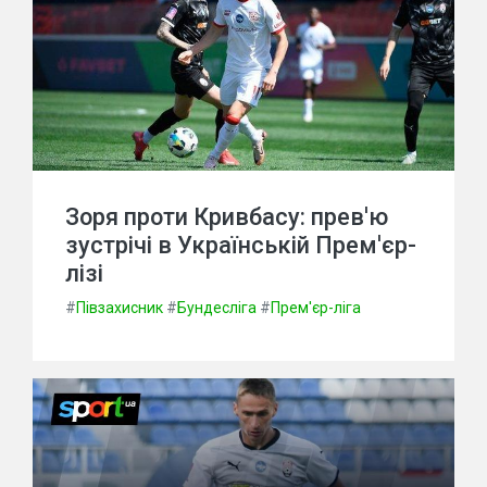
Зоря проти Кривбасу: прев'ю
зустрічі в Українській Прем'єр-
лізі
#
Півзахисник
#
Бундесліга
#
Прем'єр-ліга