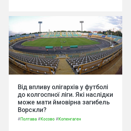
Від впливу олігархів у футболі
до колгоспної ліги. Які наслідки
може мати ймовірна загибель
Ворскли?
#
Полтава
#
Косово
#
Копенгаген