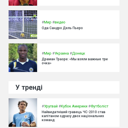
#
Мир
#
видео
Ода Сандро Дель Пьеро
#
Мир
#
Украина
#
Донецк
Драман Траоре: «Мы взяли важные три
очка»
У тренді
#
Уругвай
#
Кубок Америки
#
Футболіст
Найвидатніший гравець ЧС-2010 став
капітаном одразу двох національних
команд.