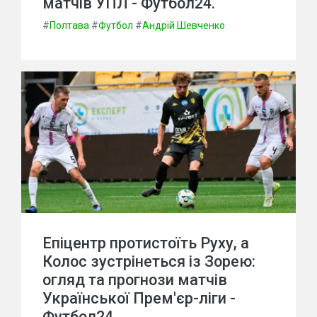
матчів УПЛ - Футбол24.
#
Полтава
#
Футбол
#
Андрій Шевченко
Епіцентр протистоїть Руху, а
Колос зустрінеться із Зорею:
огляд та прогнози матчів
Української Прем'єр-ліги -
Футбол24.