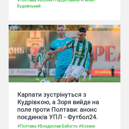
#
Полтава
#
Боснія і Герцеговина
#
Пилип
Будківський
Карпати зустрінуться з
Кудрівкою, а Зоря вийде на
поле проти Полтави: анонс
поєдинків УПЛ - Футбол24.
#
Полтава
#
Владислав Бабогло
#
Козаки