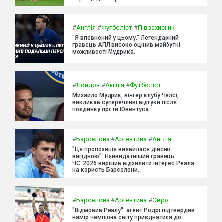
#
Англія
#
Футболіст
#
Півзахисник
"Я впевнений у цьому." Легендарний
гравець АПЛ високо оцінив майбутні
можливості Мудрика.
#
Лондон
#
Англія
#
Футболіст
Михайло Мудрик, вінгер клубу Челсі,
викликав суперечливі відгуки після
поєдинку проти Ювентуса.
#
Барселона
#
Аргентина
#
Англія
"Ця пропозиція виявилася дійсно
вигідною". Найвидатніший гравець
ЧС-2026 вирішив відхилити інтерес Реала
на користь Барселони.
#
Барселона
#
Аргентина
#
Євро
"Відмовив Реалу": агент Родрі підтвердив
намір чемпіона світу приєднатися до