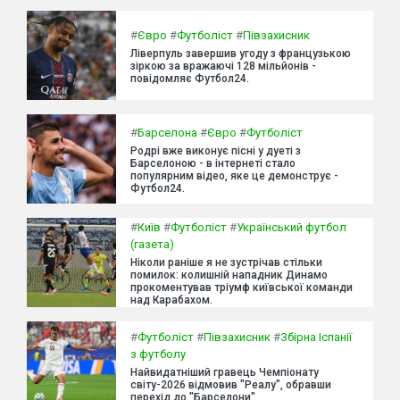
#
Євро
#
Футболіст
#
Півзахисник
Ліверпуль завершив угоду з французькою
зіркою за вражаючі 128 мільйонів -
повідомляє Футбол24.
#
Барселона
#
Євро
#
Футболіст
Родрі вже виконує пісні у дуеті з
Барселоною - в інтернеті стало
популярним відео, яке це демонструє -
Футбол24.
#
Київ
#
Футболіст
#
Український футбол
(газета)
Ніколи раніше я не зустрічав стільки
помилок: колишній нападник Динамо
прокоментував тріумф київської команди
над Карабахом.
#
Футболіст
#
Півзахисник
#
Збірна Іспанії
з футболу
Найвидатніший гравець Чемпіонату
світу-2026 відмовив "Реалу", обравши
перехід до "Барселони".