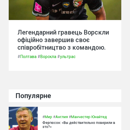
Легендарний гравець Ворскли
офіційно завершив своє
співробітництво з командою.
#
Полтава
#
Ворскла
#
ультрас
Популярне
#
Мир
#
Англия
#
Манчестер Юнайтед
Фергюсон: «Вы действительно поверили в
это?»