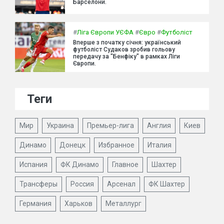
Барселони.
#
Ліга Європи УЄФА
#
Євро
#
Футболіст
Вперше з початку січня: український
футболіст Судаков зробив гольову
передачу за "Бенфіку" в рамках Ліги
Європи.
Теги
Мир
Украина
Премьер-лига
Англия
Киев
Динамо
Донецк
Избранное
Италия
Испания
ФК Динамо
Главное
Шахтер
Трансферы
Россия
Арсенал
ФК Шахтер
Германия
Харьков
Металлург