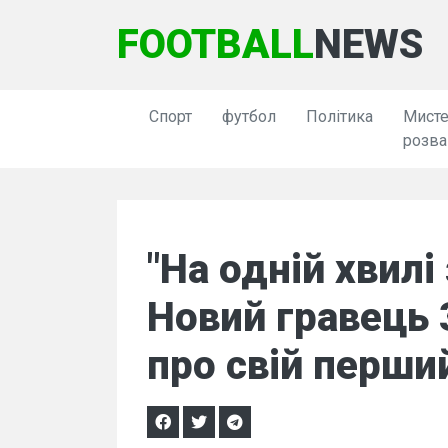
FOOTBALL
NEWS
Спорт
футбол
Політика
Мисте
розва
"На одній хвилі
Новий гравець 
про свій перши