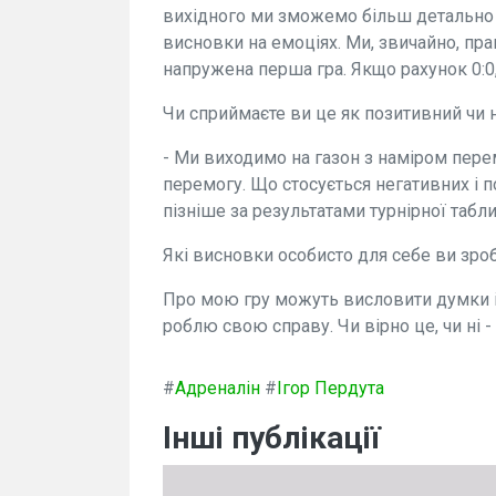
вихідного ми зможемо більш детально п
висновки на емоціях. Ми, звичайно, пра
напружена перша гра. Якщо рахунок 0:0,
Чи сприймаєте ви це як позитивний чи 
- Ми виходимо на газон з наміром пере
перемогу. Що стосується негативних і 
пізніше за результатами турнірної табли
Які висновки особисто для себе ви зроб
Про мою гру можуть висловити думки інш
роблю свою справу. Чи вірно це, чи ні - 
#
Адреналін
#
Ігор Пердута
Інші публікації