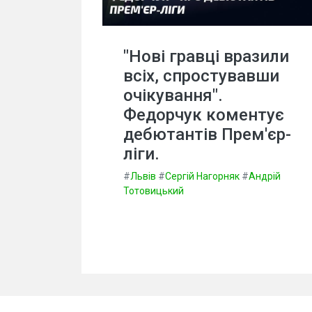
"Нові гравці вразили
всіх, спростувавши
очікування".
Федорчук коментує
дебютантів Прем'єр-
ліги.
#
Львів
#
Сергій Нагорняк
#
Андрій
Тотовицький