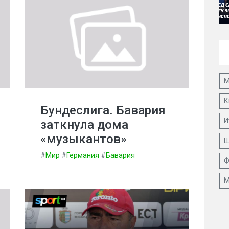
М
К
Бундеслига. Бавария
И
заткнула дома
«музыкантов»
Ш
#
Мир
#
Германия
#
Бавария
Ф
М