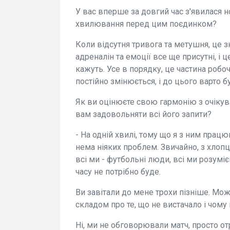
У вас вперше за довгий час з'явилася н
хвилювання перед цим поєдинком?
Коли відсутня тривога та метушня, це з
адреналін та емоції все ще присутні, і 
кажуть. Усе в порядку, це частина робо
постійно змінюється, і до цього варто б
Як ви оцінюєте свою гармонію з очікув
вам задовольняти всі його запити?
- На одній хвилі, тому що я з ним працю
нема ніяких проблем. Звичайно, з хлоп
всі ми - футбольні люди, всі ми розумі
часу не потрібно буде.
Ви завітали до мене трохи пізніше. М
складом про те, що не вистачало і чому
Ні, ми не обговорювали матч, просто от