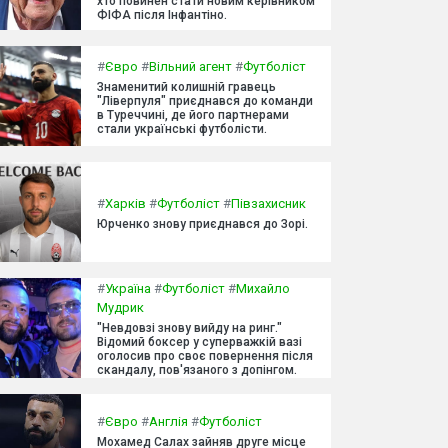
хто повинен стати новим керівником
ФІФА після Інфантіно.
#
Євро
#
Вільний агент
#
Футболіст
Знаменитий колишній гравець
"Ліверпуля" приєднався до команди
в Туреччині, де його партнерами
стали українські футболісти.
#
Харків
#
Футболіст
#
Півзахисник
Юрченко знову приєднався до Зорі.
#
Україна
#
Футболіст
#
Михайло
Мудрик
"Невдовзі знову вийду на ринг."
Відомий боксер у суперважкій вазі
оголосив про своє повернення після
скандалу, пов'язаного з допінгом.
#
Євро
#
Англія
#
Футболіст
Мохамед Салах зайняв друге місце