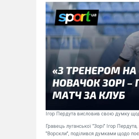
Ігор Пердута висловив свою думку щод
Гравець луганської "Зорі" Ігор Пердута,
"Ворскли", поділився думками щодо по