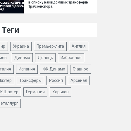
в списку найвідоміших трансферів
Трабзонспора.
Теги
ир
Украина
Премьер-лига
Англия
иев
Динамо
Донецк
Избранное
талия
Испания
ФК Динамо
Главное
ахтер
Трансферы
Россия
Арсенал
К Шахтер
Германия
Харьков
еталлург