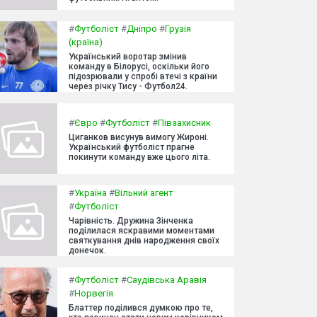
#
Футболіст
#
Дніпро
#
Грузія
(країна)
Український воротар змінив
команду в Білорусі, оскільки його
підозрювали у спробі втечі з країни
через річку Тису - Футбол24.
#
Євро
#
Футболіст
#
Півзахисник
Циганков висунув вимогу Жироні.
Український футболіст прагне
покинути команду вже цього літа.
#
Україна
#
Вільний агент
#
Футболіст
Чарівність. Дружина Зінченка
поділилася яскравими моментами
святкування днів народження своїх
донечок.
#
Футболіст
#
Саудівська Аравія
#
Норвегія
Блаттер поділився думкою про те,