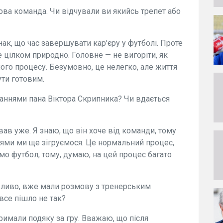
ова команда. Чи відчували ви якийсь трепет або
нак, що час завершувати кар'єру у футболі. Проте
це цілком природно. Головне — не вигоріти, як
чого процесу. Безумовно, це нелегко, але життя
ути готовим.
аннями пана Віктора Скрипника? Чи вдається
вав уже. Я знаю, що він хоче від команди, тому
цями ми ще зігруємося. Це нормальний процес,
ємо футбол, тому, думаю, на цей процес багато
ожливо, вже мали розмову з тренерським
 все пішло не так?
римали подяку за гру. Вважаю, що після