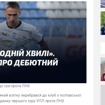
о гри проти ЛНЗ.
 який влітку перебрався до клуб з полтавської
єдинку першого туру УПЛ проти ЛНЗ.