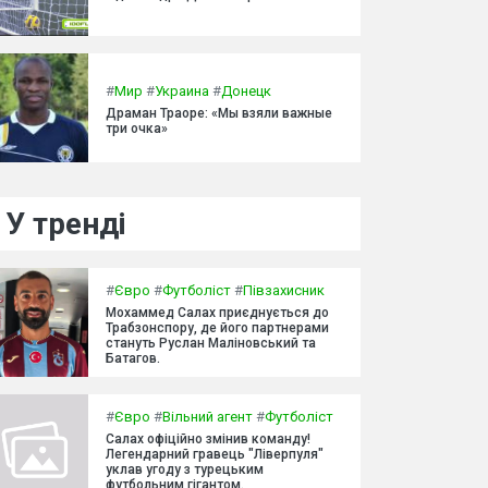
#
Мир
#
Украина
#
Донецк
Драман Траоре: «Мы взяли важные
три очка»
У тренді
#
Євро
#
Футболіст
#
Півзахисник
Мохаммед Салах приєднується до
Трабзонспору, де його партнерами
стануть Руслан Маліновський та
Батагов.
#
Євро
#
Вільний агент
#
Футболіст
Салах офіційно змінив команду!
Легендарний гравець "Ліверпуля"
уклав угоду з турецьким
футбольним гігантом.