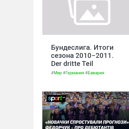
Бундеслига. Итоги
сезона 2010−2011.
Der dritte Teil
#
Мир
#
Германия
#
Бавария