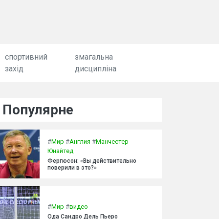
спортивний
змагальна
захід
дисципліна
Популярне
#
Мир
#
Англия
#
Манчестер
Юнайтед
Фергюсон: «Вы действительно
поверили в это?»
#
Мир
#
видео
Ода Сандро Дель Пьеро