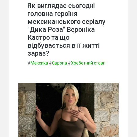
Як виглядає сьогодні
головна героїня
мексиканського серіалу
"Дика Роза" Вероніка
Кастро та що
відбувається в її житті
зараз?
#
Мексика
#
Європа
#
Хребетний стовп