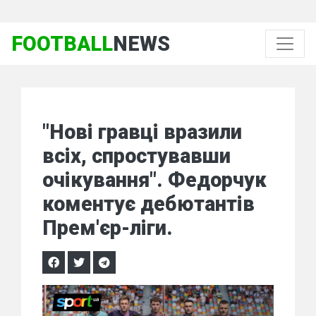
FOOTBALL
NEWS
"Нові гравці вразили
всіх, спростувавши
очікування". Федорчук
коментує дебютантів
Прем'єр-ліги.