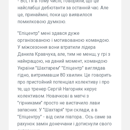
- Всі, і я в тому числі, говорили, що це
найслабші дебютанти за останній час. Але
це, принаймні, поки що виявилося
помилковою думкою.
"Епіцентр" мені здався дуже
організованою і мотивованою командою.
У міжсезоння вони втратили лідера
Данила Кравчука, але, тим не менш, у грі з
найкращою, на даний момент, командою
України "Шахтарем" "Епіцентр" виглядав
гідно, витримавши 80 хвилин. Це говорить
про пристойний потенціал колективу і про
те, що тренер Сергій Нагорняк керує
колективом. Новачкові в матчі з
"гірниками" просто не вистачило лави
запасних. У "Шахтаря" три склади, а в
"Епіцентру" - від сили півтора... Ось саме за
рахунок замін донеччани і дотиснули свого