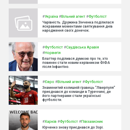
#
Україна
#
Вільний агент
#
Футболіст
Чарівність. Дружина Зінченка поділилася
яскравими моментами святкування днів
народження своїх донечок.
#
Футболіст
#
Саудівська Аравія
#
Норвегія
Блаттер поділився думкою про те, хто
повинен стати новим керівником ФІФА
після Інфантіно.
#
Євро
#
Вільний агент
#
Футболіст
Знаменитий колишній гравець "Ліверпуля"
приєднався до команди в Туреччині, де
його партнерами стали українські
футболісти.
#
Харків
#
Футболіст
#
Півзахисник
Юрченко знову приєднався до Зорі.