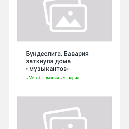
Бундеслига. Бавария
заткнула дома
«музыкантов»
#
Мир
#
Германия
#
Бавария