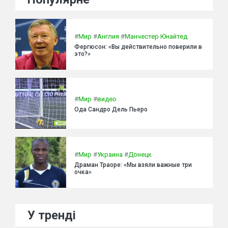
#
Мир
#
Англия
#
Манчестер Юнайтед
Фергюсон: «Вы действительно поверили в
это?»
#
Мир
#
видео
Ода Сандро Дель Пьеро
#
Мир
#
Украина
#
Донецк
Драман Траоре: «Мы взяли важные три
очка»
У тренді