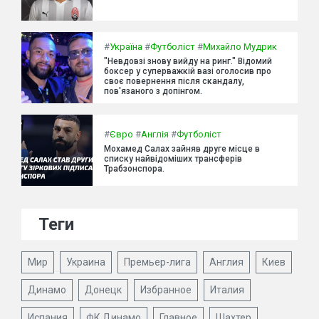
#
Україна
#
Футболіст
#
Михайло Мудрик
"Невдовзі знову вийду на ринг." Відомий
боксер у суперважкій вазі оголосив про
своє повернення після скандалу,
пов'язаного з допінгом.
#
Євро
#
Англія
#
Футболіст
Мохамед Салах зайняв друге місце в
списку найвідоміших трансферів
Трабзонспора.
Теги
Мир
Украина
Премьер-лига
Англия
Киев
Динамо
Донецк
Избранное
Италия
Испания
ФК Динамо
Главное
Шахтер