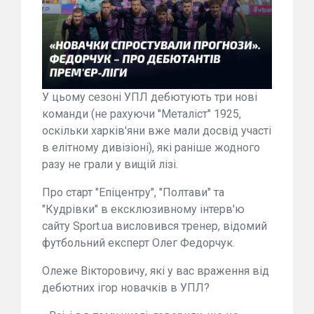
У цьому сезоні УПЛ дебютують три нові
команди (не рахуючи "Металіст" 1925,
оскільки харків'яни вже мали досвід участі
в елітному дивізіоні), які раніше жодного
разу не грали у вищій лізі.
Про старт "Епіцентру", "Полтави" та
"Кудрівки" в ексклюзивному інтерв'ю
сайту Sport.ua висловився тренер, відомий
футбольний експерт Олег Федорчук.
Олеже Вікторовичу, які у вас враження від
дебютних ігор новачків в УПЛ?