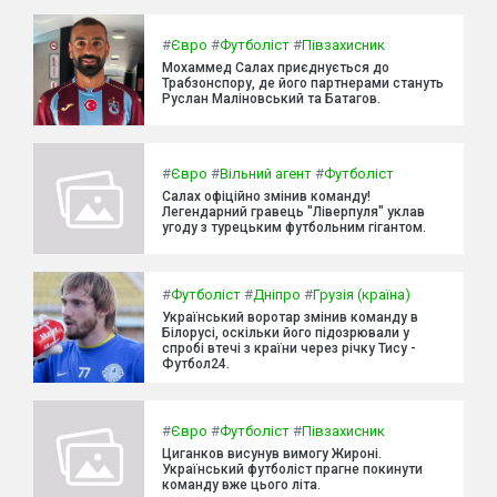
#
Євро
#
Футболіст
#
Півзахисник
Мохаммед Салах приєднується до
Трабзонспору, де його партнерами стануть
Руслан Маліновський та Батагов.
#
Євро
#
Вільний агент
#
Футболіст
Салах офіційно змінив команду!
Легендарний гравець "Ліверпуля" уклав
угоду з турецьким футбольним гігантом.
#
Футболіст
#
Дніпро
#
Грузія (країна)
Український воротар змінив команду в
Білорусі, оскільки його підозрювали у
спробі втечі з країни через річку Тису -
Футбол24.
#
Євро
#
Футболіст
#
Півзахисник
Циганков висунув вимогу Жироні.
Український футболіст прагне покинути
команду вже цього літа.