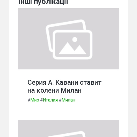
Інші публікації
Серия А. Кавани ставит
на колени Милан
#
Мир
#
Италия
#
Милан