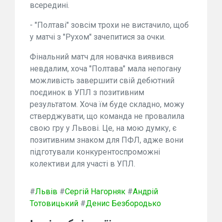
всередині.
- "Полтаві" зовсім трохи не вистачило, щоб
у матчі з "Рухом" зачепитися за очки.
Фінальний матч для новачка виявився
невдалим, хоча "Полтава" мала непогану
можливість завершити свій дебютний
поєдинок в УПЛ з позитивним
результатом. Хоча їм буде складно, можу
стверджувати, що команда не провалила
свою гру у Львові. Це, на мою думку, є
позитивним знаком для ПФЛ, адже вони
підготували конкурентоспроможні
колективи для участі в УПЛ.
#
Львів
#
Сергій Нагорняк
#
Андрій
Тотовицький
#
Денис Безбородько