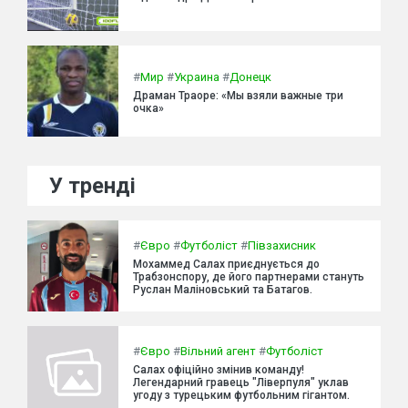
#
Мир
#
Украина
#
Донецк
Драман Траоре: «Мы взяли важные три
очка»
У тренді
#
Євро
#
Футболіст
#
Півзахисник
Мохаммед Салах приєднується до
Трабзонспору, де його партнерами стануть
Руслан Маліновський та Батагов.
#
Євро
#
Вільний агент
#
Футболіст
Салах офіційно змінив команду!
Легендарний гравець "Ліверпуля" уклав
угоду з турецьким футбольним гігантом.