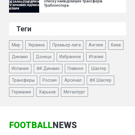
списку найвідоміших трансферів
Трабзонспора.
Теги
Мир
Украина
Премьер-лига
Англия
Киев
Динамо
Донецк
Избранное
Италия
Испания
ФК Динамо
Главное
Шахтер
Трансферы
Россия
Арсенал
ФК Шахтер
Германия
Харьков
Металлург
FOOTBALL
NEWS