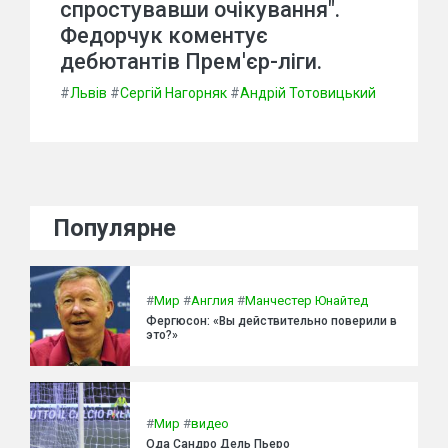
спростувавши очікування".
Федорчук коментує
дебютантів Прем'єр-ліги.
#
Львів
#
Сергій Нагорняк
#
Андрій Тотовицький
Популярне
#
Мир
#
Англия
#
Манчестер Юнайтед
Фергюсон: «Вы действительно поверили в
это?»
#
Мир
#
видео
Ода Сандро Дель Пьеро