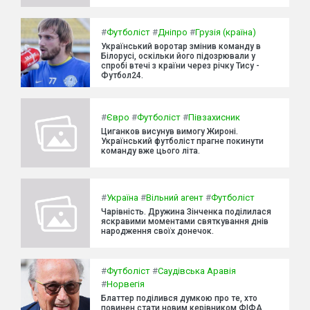
#
Футболіст
#
Дніпро
#
Грузія (країна)
Український воротар змінив команду в
Білорусі, оскільки його підозрювали у
спробі втечі з країни через річку Тису -
Футбол24.
#
Євро
#
Футболіст
#
Півзахисник
Циганков висунув вимогу Жироні.
Український футболіст прагне покинути
команду вже цього літа.
#
Україна
#
Вільний агент
#
Футболіст
Чарівність. Дружина Зінченка поділилася
яскравими моментами святкування днів
народження своїх донечок.
#
Футболіст
#
Саудівська Аравія
#
Норвегія
Блаттер поділився думкою про те, хто
повинен стати новим керівником ФІФА