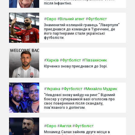
після Інфантіно.
#
Євро
#
Вільний агент
#
Футболіст
Знаменитий колишній гравець "Ліверпуля"
приєднався до команди в Туреччині, де
його партнерами стали українські
футболісти.
#
Харків
#
Футболіст
#
Півзахисник
Юрченко знову приєднався до Зорі.
#
Україна
#
Футболіст
#
Михайло Мудрик
"Невдовзі знову вийду на ринг." Відомий
боксер у суперважкій вазі оголосив про
своє повернення після скандалу,
пов'язаного з допінгом.
#
Євро
#
Англія
#
Футболіст
Мохамед Салах зайняв друге місце в