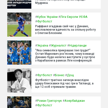
Мудрика.
#
Кубок України
#
Ліга Європи УЄФА
#
Футболіст
Раффаел згадував свій час у Динамо,
висловлюючи вдячність за спільну роботу
з Олегом Блохіним.
#
Україна
#
Журналіст
#
Нідерланди
"Яка символіка прикрашає їхні груди?"
Остап Маркевич роз'яснив, чому команді
Динамо буде нелегко виступити у зустрічі
з Карабахом в рамках Ліги конференцій.
#
Футболіст
#
Бізнес
#
Дощ
Футболіст трагічно загинув внаслідок
удару блискавки під час гри в Таїланді, а
ще 12 осіб отримали травми.
#
Роман Григорчук
#
Азербайджан
#
Футболіст