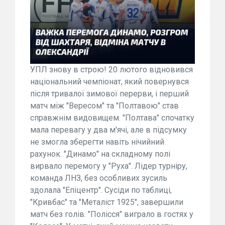
УПЛ знову в строю! 20 лютого відновився
національний чемпіонат, який повернувся
після тривалої зимової перерви, і перший
матч між "Вересом" та "Полтавою" став
справжнім видовищем. "Полтава" спочатку
мала перевагу у два м'ячі, але в підсумку
не змогла зберегти навіть нічийний
рахунок. "Динамо" на складному полі
вирвало перемогу у "Руха". Лідер турніру,
команда ЛНЗ, без особливих зусиль
здолала "Епіцентр". Сусіди по таблиці,
"Кривбас" та "Металіст 1925", завершили
матч без голів. "Полісся" виграло в гостях у