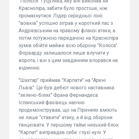
"Полісся" Гуцуляка, яку він виконав на
Краснопіра, забити було простіше, ніж
промахнутися. Лідер середньої лінії
"вовків" успішно зіграв у короткий пас з
Андрієвським на правому фланзі атаки, а
потім потужною передачою на Краснопіра
зумів обійти майже всю оборону "Колоса".
Форварду залишалося лише влучити у
ворота, і він з цим завданням впорався на
відмінно.
"Шахтар" приймав "Карпати" на "Арені
Львів". Це був дебют нового наставника
"зелено-білих" Франа Фернандеса.
Іспанський фахівець наочно
продемонстрував, що на Піренеях вміють
не лише "ставити" атаку, а й від оборони
танцювати. У першому таймі низький блок
"Карпат" виправдав себе: глухі нулі. У