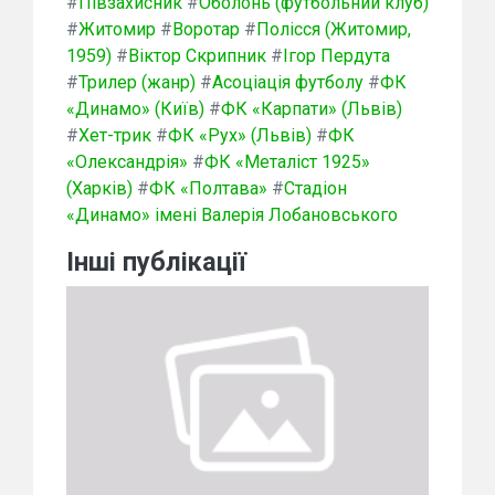
#
Півзахисник
#
Оболонь (футбольний клуб)
#
Житомир
#
Воротар
#
Полісся (Житомир,
1959)
#
Віктор Скрипник
#
Ігор Пердута
#
Трилер (жанр)
#
Асоціація футболу
#
ФК
«Динамо» (Київ)
#
ФК «Карпати» (Львів)
#
Хет-трик
#
ФК «Рух» (Львів)
#
ФК
«Олександрія»
#
ФК «Металіст 1925»
(Харків)
#
ФК «Полтава»
#
Стадіон
«Динамо» імені Валерія Лобановського
Інші публікації