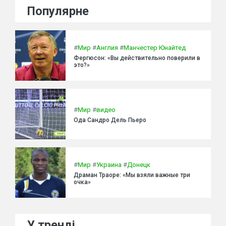
Популярне
#
Мир
#
Англия
#
Манчестер Юнайтед
Фергюсон: «Вы действительно поверили в
это?»
#
Мир
#
видео
Ода Сандро Дель Пьеро
#
Мир
#
Украина
#
Донецк
Драман Траоре: «Мы взяли важные три
очка»
У тренді