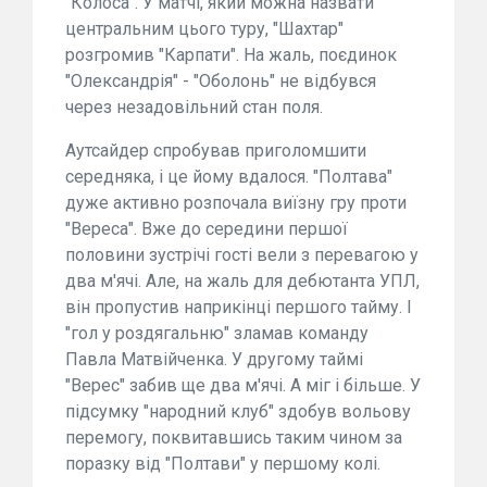
"Колоса". У матчі, який можна назвати
центральним цього туру, "Шахтар"
розгромив "Карпати". На жаль, поєдинок
"Олександрія" - "Оболонь" не відбувся
через незадовільний стан поля.
Аутсайдер спробував приголомшити
середняка, і це йому вдалося. "Полтава"
дуже активно розпочала виїзну гру проти
"Вереса". Вже до середини першої
половини зустрічі гості вели з перевагою у
два м'ячі. Але, на жаль для дебютанта УПЛ,
він пропустив наприкінці першого тайму. І
"гол у роздягальню" зламав команду
Павла Матвійченка. У другому таймі
"Верес" забив ще два м'ячі. А міг і більше. У
підсумку "народний клуб" здобув вольову
перемогу, поквитавшись таким чином за
поразку від "Полтави" у першому колі.