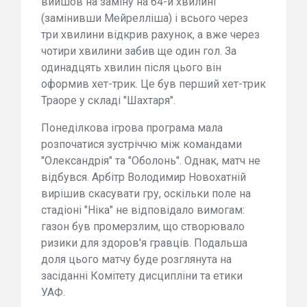
вийшов на заміну на 64-й хвилині
(замінивши Мейрелліша) і всього через
три хвилини відкрив рахунок, а вже через
чотири хвилини забив ще один гол. За
одинадцять хвилин після цього він
оформив хет-трик. Це був перший хет-трик
Траоре у складі "Шахтаря".
Понеділкова ігрова програма мала
розпочатися зустріччю між командами
"Олександрія" та "Оболонь". Однак, матч не
відбувся. Арбітр Володимир Новохатній
вирішив скасувати гру, оскільки поле на
стадіоні "Ніка" не відповідало вимогам:
газон був промерзлим, що створювало
ризики для здоров'я гравців. Подальша
доля цього матчу буде розглянута на
засіданні Комітету дисципліни та етики
УАФ.