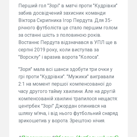
Перший гол "Зорі" в матчі проти "Кудрівки"
забив досвідчений захисник команди
Віктора Скрипника Ігор Пердута. Для 35-
річного футболіста це стало першим голом
за останні шість з половиною років.
Востаннє Пердута відзначався в УПЛ ще в
серпні 2019 року, коли виступав за
"Ворсклу" і вразив ворота "Колоса".
"Зоря" мала всі шанси здобути три очки у
грі проти "Кудрівки". "Мужики" вигравали
2:1 на момент першої компенсованої до
часу другого тайму хвилини. Але на другій
компенсованій хвилині трапилося нещастя:
центрбек "Зорі" Джордан опинився на
шляху м'яча, і від нього футбольний снаряд
зрикошетив у ворота. Зрештою нічия.