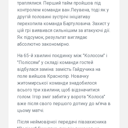
траплялися. Перший тайм пройшов під
контролем команди ван Леувена, тоді як у
другій половині зустрічі ініціативу
перехопила команда Бартуловича. Захист у
цій грі виявився сильнішим за атакуючі дії.
Як підсумок, результат виглядає
абсолютно закономірно.
На 65-й хвилині поєдинку між "Колосом" і
"Поліссям" у складі команди гостей
відбулася заміна: замість Гайдучика на
поле вийшов Краснопір. Новачку
житомирської команди знадобилося
всього три хвилини, щоб відзначитися
голом. Ігор зміг забити у ворота "Колоса"
вже після свого першого дотику до м'яча в
цьому матчі.
Після неймовірної передачі півзахисника