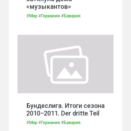
«музыкантов»
#
Мир
#
Германия
#
Бавария
Бундеслига. Итоги сезона
2010−2011. Der dritte Teil
#
Мир
#
Германия
#
Бавария