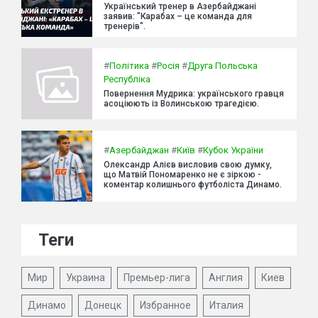
Український тренер в Азербайджані
заявив: "Карабах – це команда для
тренерів".
#
Політика
#
Росія
#
Друга Польська
Республіка
Повернення Мудрика: українського гравця
асоціюють із Волинською трагедією.
#
Азербайджан
#
Київ
#
Кубок України
Олександр Алієв висловив свою думку,
що Матвій Пономаренко не є зіркою -
коментар колишнього футболіста Динамо.
Теги
Мир
Украина
Премьер-лига
Англия
Киев
Динамо
Донецк
Избранное
Италия