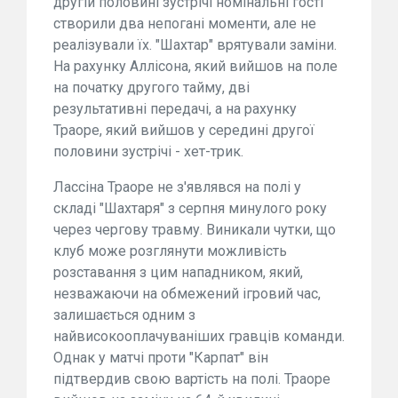
другій половині зустрічі номінальні гості
створили два непогані моменти, але не
реалізували їх. "Шахтар" врятували заміни.
На рахунку Аллісона, який вийшов на поле
на початку другого тайму, дві
результативні передачі, а на рахунку
Траоре, який вийшов у середині другої
половини зустрічі - хет-трик.
Лассіна Траоре не з'являвся на полі у
складі "Шахтаря" з серпня минулого року
через чергову травму. Виникали чутки, що
клуб може розглянути можливість
розставання з цим нападником, який,
незважаючи на обмежений ігровий час,
залишається одним з
найвисокооплачуваніших гравців команди.
Однак у матчі проти "Карпат" він
підтвердив свою вартість на полі. Траоре