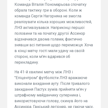
Команда Віталія Пономарьова спочатку
обрала тактику гри в обороні. Коли ж
команда Сергія Нагорняка не змогла
реалізувати кілька хороших можливостей,
ЛНЗ активізувався. Наприкінці першої
половини та на початку другої Ассинор
відзначився двома голами, фактично
знявши всі питання щодо переможця. Хоча
в кінці матчу гості мали удачу на своїй
стороні, коли м'яч вдарився об
перекладину.
На 41-й хвилині матчу між ЛНЗ і
"Епіцентром" футболісти ЛНЗ вражаюче
виконали вкидання ауту. Після тривалого
закидання Пастух зумів прийняти м'яч у
штрафному майданчику суперника і,
використовуючи голову, скинув його на
Ассинора. Ганський легіонер, не гаючи часу,