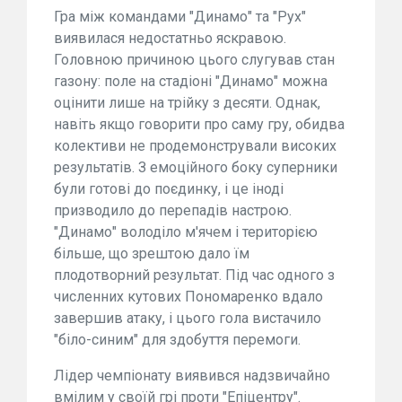
Гра між командами "Динамо" та "Рух"
виявилася недостатньо яскравою.
Головною причиною цього слугував стан
газону: поле на стадіоні "Динамо" можна
оцінити лише на трійку з десяти. Однак,
навіть якщо говорити про саму гру, обидва
колективи не продемонстрували високих
результатів. З емоційного боку суперники
були готові до поєдинку, і це іноді
призводило до перепадів настрою.
"Динамо" володіло м'ячем і територією
більше, що зрештою дало їм
плодотворний результат. Під час одного з
численних кутових Пономаренко вдало
завершив атаку, і цього гола вистачило
"біло-синим" для здобуття перемоги.
Лідер чемпіонату виявився надзвичайно
вмілим у своїй грі проти "Епіцентру".