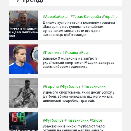
#
Азербайджан
#
Тарас Качараба
#
Україна
Динамо зустрінеться з колишнім гравцем
Шахтаря, а наступним потенційним
суперником може стати ще один
вихованець цієї команди.
#
Політика
#
Україна
#
Росія
Близько 3 мільйонів на зап'ясті:
український спортсмен Мудрик здивував
своїм вибором годинника.
#
Європа
#
Футболіст
#
Півзахисник
Відомого спортсмена, який досяг успіху у
футболі, вбили неподалік від його житла:
дивовижні подробиці трагедії.
#
Футболіст
#
Півзахисник
#
Спорт
Вражаючий вчинок! Футболіст Челсі
готовий на серйозні жертви заради