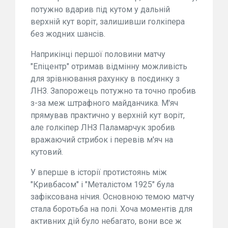
потужно вдарив під кутом у дальній
верхній кут воріт, залишивши голкіпера
без жодних шансів.
Наприкінці першої половини матчу
"Епіцентр" отримав відмінну можливість
для зрівнювання рахунку в поєдинку з
ЛНЗ. Запорожець потужно та точно пробив
з-за меж штрафного майданчика. М'яч
прямував практично у верхній кут воріт,
але голкіпер ЛНЗ Паламарчук зробив
вражаючий стрибок і перевів м'яч на
кутовий.
У вперше в історії протистоянь між
"Кривбасом" і "Металістом 1925" була
зафіксована нічия. Основною темою матчу
стала боротьба на полі. Хоча моментів для
активних дій було небагато, вони все ж