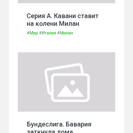
Серия А. Кавани ставит
на колени Милан
#
Мир
#
Италия
#
Милан
Бундеслига. Бавария
заткнула дома