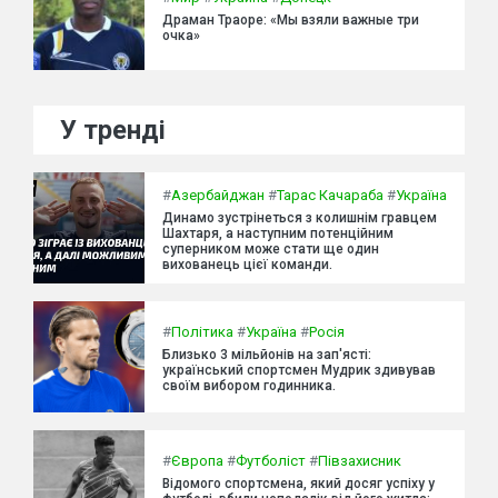
Драман Траоре: «Мы взяли важные три
очка»
У тренді
#
Азербайджан
#
Тарас Качараба
#
Україна
Динамо зустрінеться з колишнім гравцем
Шахтаря, а наступним потенційним
суперником може стати ще один
вихованець цієї команди.
#
Політика
#
Україна
#
Росія
Близько 3 мільйонів на зап'ясті:
український спортсмен Мудрик здивував
своїм вибором годинника.
#
Європа
#
Футболіст
#
Півзахисник
Відомого спортсмена, який досяг успіху у