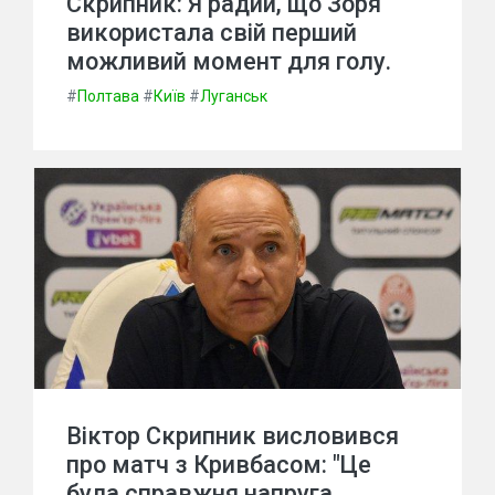
Скрипник: Я радий, що Зоря
використала свій перший
можливий момент для голу.
#
Полтава
#
Київ
#
Луганськ
Віктор Скрипник висловився
про матч з Кривбасом: "Це
була справжня напруга.