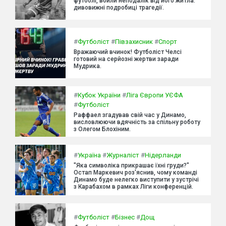
футболі, вбили неподалік від його житла:
дивовижні подробиці трагедії.
#
Футболіст
#
Півзахисник
#
Спорт
Вражаючий вчинок! Футболіст Челсі
готовий на серйозні жертви заради
Мудрика.
#
Кубок України
#
Ліга Європи УЄФА
#
Футболіст
Раффаел згадував свій час у Динамо,
висловлюючи вдячність за спільну роботу
з Олегом Блохіним.
#
Україна
#
Журналіст
#
Нідерланди
"Яка символіка прикрашає їхні груди?"
Остап Маркевич роз'яснив, чому команді
Динамо буде нелегко виступити у зустрічі
з Карабахом в рамках Ліги конференцій.
#
Футболіст
#
Бізнес
#
Дощ