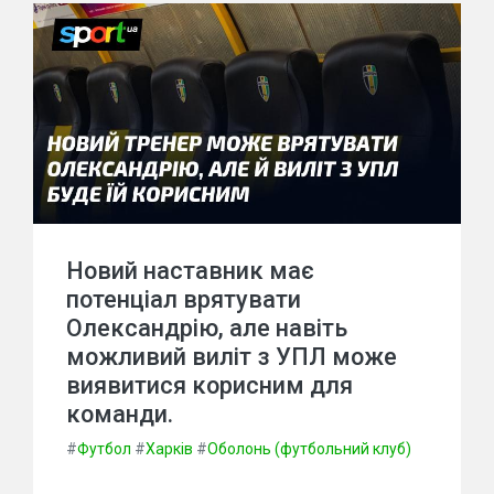
Новий наставник має
потенціал врятувати
Олександрію, але навіть
можливий виліт з УПЛ може
виявитися корисним для
команди.
#
Футбол
#
Харків
#
Оболонь (футбольний клуб)