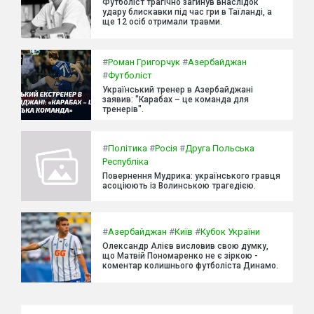
Футболіст трагічно загинув внаслідок
удару блискавки під час гри в Таїланді, а
ще 12 осіб отримали травми.
#
Роман Григорчук
#
Азербайджан
#
Футболіст
Український тренер в Азербайджані
заявив: "Карабах – це команда для
тренерів".
#
Політика
#
Росія
#
Друга Польська
Республіка
Повернення Мудрика: українського гравця
асоціюють із Волинською трагедією.
#
Азербайджан
#
Київ
#
Кубок України
Олександр Алієв висловив свою думку,
що Матвій Пономаренко не є зіркою -
коментар колишнього футболіста Динамо.