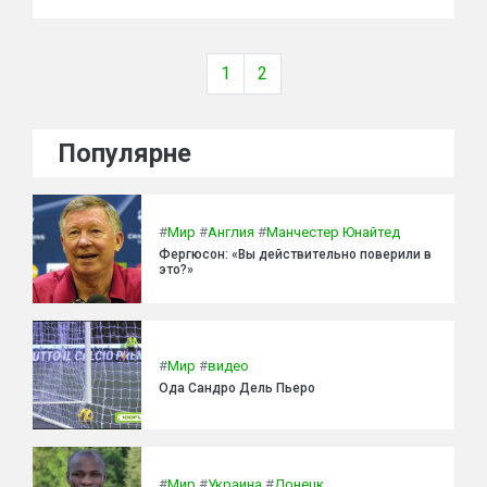
1
2
Популярне
#
Мир
#
Англия
#
Манчестер Юнайтед
Фергюсон: «Вы действительно поверили в
это?»
#
Мир
#
видео
Ода Сандро Дель Пьеро
#
Мир
#
Украина
#
Донецк