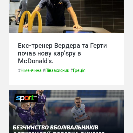
Екс-тренер Вердера та Герти
почав нову кар'єру в
McDonald's.
#
Німеччина
#
Півзахисник
#
Греція