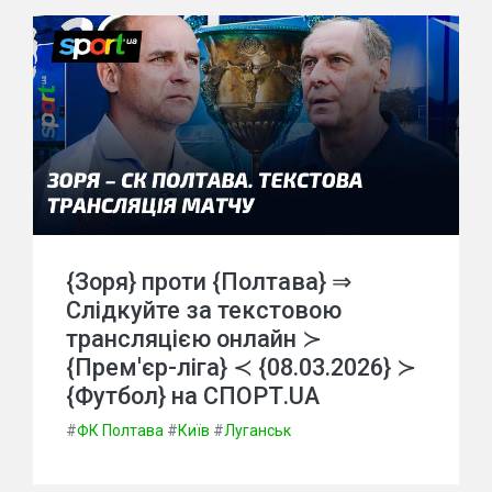
{Зоря} проти {Полтава} ⇒
Слідкуйте за текстовою
трансляцією онлайн ≻
{Прем'єр-ліга} ≺ {08.03.2026} ≻
{Футбол} на СПОРТ.UA
#
ФК Полтава
#
Київ
#
Луганськ