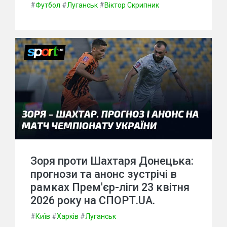
#
Футбол
#
Луганськ
#
Віктор Скрипник
Зоря проти Шахтаря Донецька:
прогнози та анонс зустрічі в
рамках Прем'єр-ліги 23 квітня
2026 року на СПОРТ.UA.
#
Київ
#
Харків
#
Луганськ