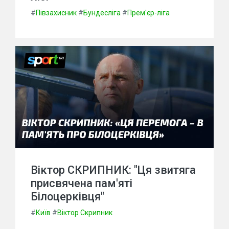
#
Півзахисник
#
Бундесліга
#
Прем'єр-ліга
Віктор СКРИПНИК: "Ця звитяга
присвячена пам'яті
Білоцерківця"
#
Київ
#
Віктор Скрипник