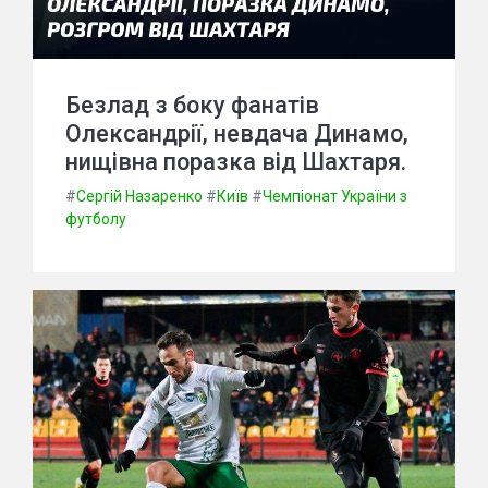
Безлад з боку фанатів
Олександрії, невдача Динамо,
нищівна поразка від Шахтаря.
#
Сергій Назаренко
#
Київ
#
Чемпіонат України з
футболу