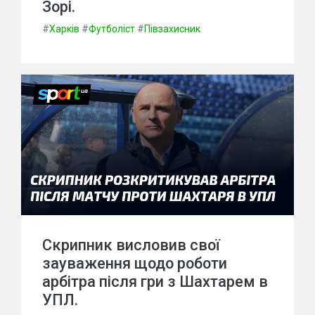
Зорі.
#
Харків
#
Футболіст
#
Півзахисник
Скрипник висловив свої
зауваження щодо роботи
арбітра після гри з Шахтарем в
УПЛ.