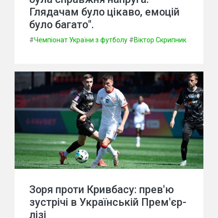
Глядачам було цікаво, емоцій
було багато".
#
Чемпіонат України з футболу
#
Віктор Скрипник
Зоря проти Кривбасу: прев'ю
зустрічі в Українській Прем'єр-
лізі