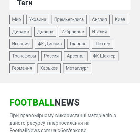
Теги
Мир
Украина
Премьер-лига
Англия
Киев
Динамо
Донецк
Избранное
Италия
Испания
ФК Динамо
Главное
Шахтер
Трансферы
Россия
Арсенал
ФК Шахтер
Германия
Харьков
Металлург
FOOTBALL
NEWS
При правомірному використанні матеріалів з
даного ресурсу гіперпосилання на
FootballNews.com.ua обов'язкове.