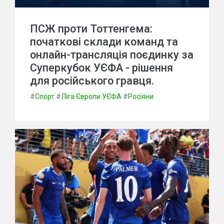
ПСЖ проти Тоттенгема:
початкові склади команд та
онлайн-трансляція поєдинку за
Суперкубок УЄФА - рішення
для російського гравця.
#
Спорт
#
Ліга Європи УЄФА
#
Росіяни