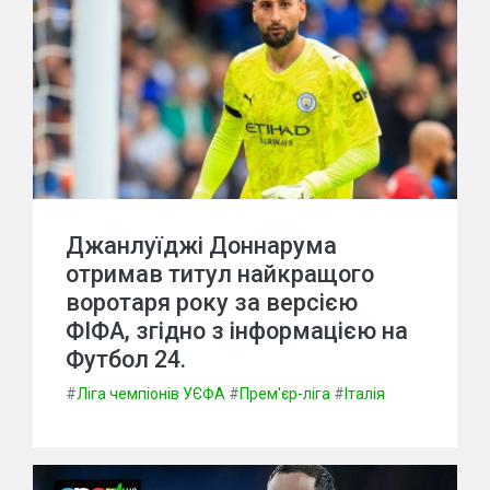
Джанлуїджі Доннарума
отримав титул найкращого
воротаря року за версією
ФІФА, згідно з інформацією на
Футбол 24.
#
Ліга чемпіонів УЄФА
#
Прем'єр-ліга
#
Італія