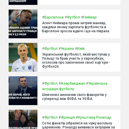
#
Барселона
#
Футбол
#
Неймар
Агент Неймара провів хитрий маневр,
завдяки якому зарплата футболіста в
Барселоні зросла вдвічі і ще на півраза.
#
Футбол
#
Україна
#
Київ
Український футболіст, який виступав у
Польщі та брав участь у єврокубках,
оголосив про закінчення своєї кар'єри -
Футбол24.
#
Футбол
#
Азербайджан
#
Українська
асоціація футболу
Шевченко визначив своїх фаворитів у
суперечці між ФІФА та УЄФА.
#
Футбол
#
Франція
#
Кріштіану Роналду
Сотні фанатів зібралися на чужу весільну
церемонію. Роналду виявився хитрішим за