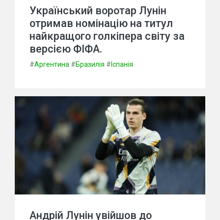
Український воротар Лунін
отримав номінацію на титул
найкращого голкіпера світу за
версією ФІФА.
#
Аргентина
#
Бразилія
#
Іспанія
Андрій Лунін увійшов до