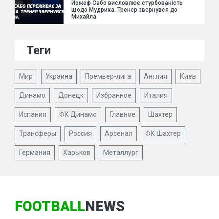
Йожеф Сабо висловлює стурбованість
щодо Мудрика. Тренер звернувся до
Михайла.
Теги
Мир
Украина
Премьер-лига
Англия
Киев
Динамо
Донецк
Избранное
Италия
Испания
ФК Динамо
Главное
Шахтер
Трансферы
Россия
Арсенал
ФК Шахтер
Германия
Харьков
Металлург
FOOTBALL
NEWS