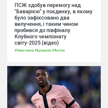
ПСЖ здобув перемогу над
"Баварією" у поєдинку, в якому
було зафіксовано два
вилучення, і таким чином
пробився до півфіналу
Клубного чемпіонату
світу-2025 (відео)
#
Німеччина
#
Бразилія
#
Англія