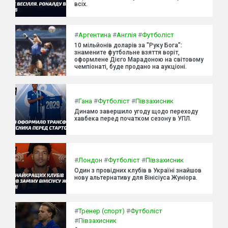
всіх.
#
Аргентина
#
Англія
#
Футболіст
10 мільйонів доларів за "Руку Бога":
знамените футбольне взяття воріт,
оформлене Дієго Марадоною на світовому
чемпіонаті, буде продано на аукціоні.
#
Гана
#
Футболіст
#
Півзахисник
Динамо завершило угоду щодо переходу
хавбека перед початком сезону в УПЛ.
#
Лондон
#
Футболіст
#
Півзахисник
Один з провідних клубів в Україні знайшов
нову альтернативу для Вінісіуса Жуніора.
#
Тренер (спорт)
#
Футболіст
#
Півзахисник