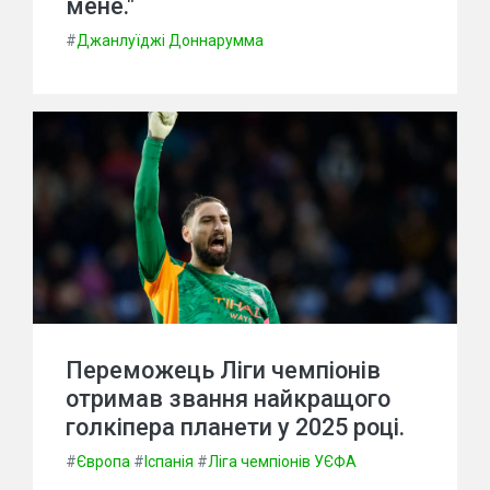
мене."
#
Джанлуїджі Доннарумма
Переможець Ліги чемпіонів
отримав звання найкращого
голкіпера планети у 2025 році.
#
Європа
#
Іспанія
#
Ліга чемпіонів УЄФА