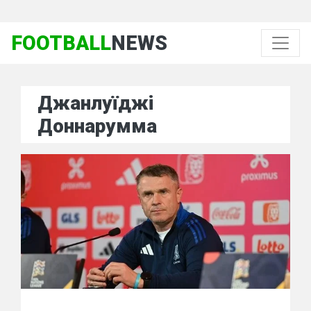
FOOTBALL
NEWS
Джанлуїджі
Доннарумма