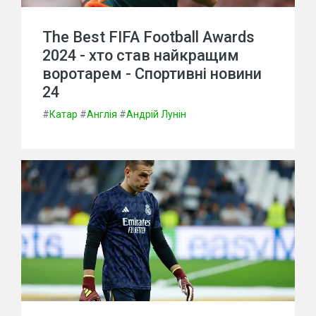
The Best FIFA Football Awards
2024 - хто став найкращим
воротарем - Спортивні новини
24
#
Катар
#
Англія
#
Андрій Лунін