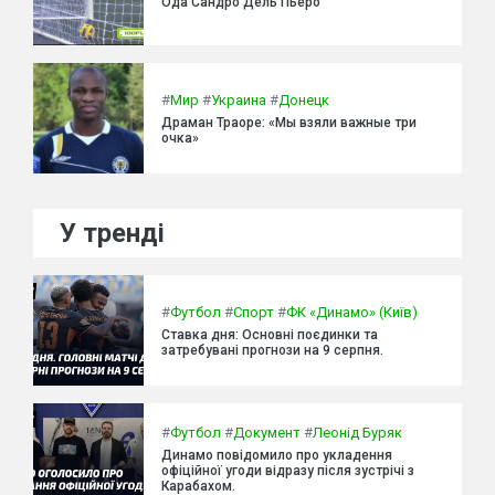
Ода Сандро Дель Пьеро
#
Мир
#
Украина
#
Донецк
Драман Траоре: «Мы взяли важные три
очка»
У тренді
#
Футбол
#
Спорт
#
ФК «Динамо» (Київ)
Ставка дня: Основні поєдинки та
затребувані прогнози на 9 серпня.
#
Футбол
#
Документ
#
Леонід Буряк
Динамо повідомило про укладення
офіційної угоди відразу після зустрічі з
Карабахом.