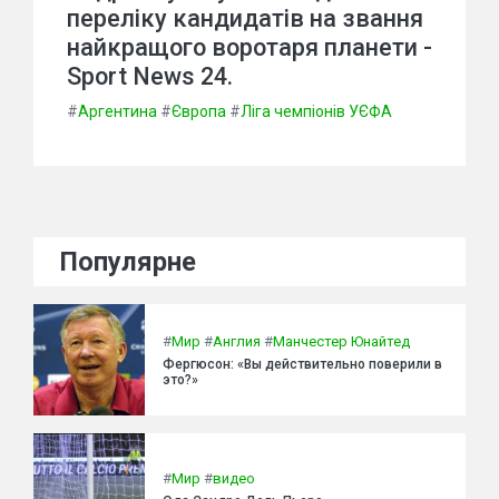
переліку кандидатів на звання
найкращого воротаря планети -
Sport News 24.
#
Аргентина
#
Європа
#
Ліга чемпіонів УЄФА
Популярне
#
Мир
#
Англия
#
Манчестер Юнайтед
Фергюсон: «Вы действительно поверили в
это?»
#
Мир
#
видео