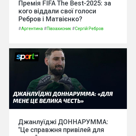
Премія FIFA The Best-2025: за
кого віддали свої голоси
Ребров і Матвієнко?
#
Аргентина
#
Півзахисник
#
Сергій Ребров
Джанлуїджі ДОННАРУММА:
"Це справжня привілей для