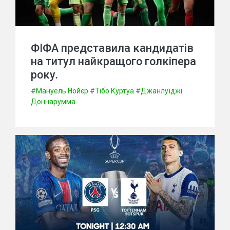
ФІФА представила кандидатів
на титул найкращого голкіпера
року.
#
Мануель Нойєр
#
Тібо Куртуа
#
Джанлуїджі
Доннарумма