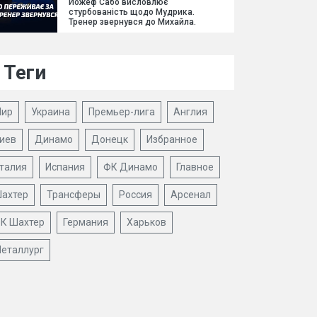
Йожеф Сабо висловлює
стурбованість щодо Мудрика.
Тренер звернувся до Михайла.
Теги
ир
Украина
Премьер-лига
Англия
иев
Динамо
Донецк
Избранное
талия
Испания
ФК Динамо
Главное
ахтер
Трансферы
Россия
Арсенал
К Шахтер
Германия
Харьков
еталлург