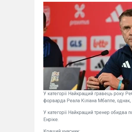
У категорії Найкращий гравець року Ре
форварда Реала Кіліана Мбаппе, однак, 
У категорії Найкращий тренер обидва 
Енріке.
Кращий учасник: