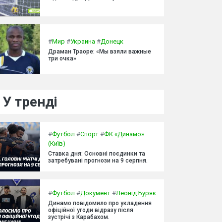
#
Мир
#
Украина
#
Донецк
Драман Траоре: «Мы взяли важные
три очка»
У тренді
#
Футбол
#
Спорт
#
ФК «Динамо»
(Київ)
Ставка дня: Основні поєдинки та
затребувані прогнози на 9 серпня.
#
Футбол
#
Документ
#
Леонід Буряк
Динамо повідомило про укладення
офіційної угоди відразу після
зустрічі з Карабахом.