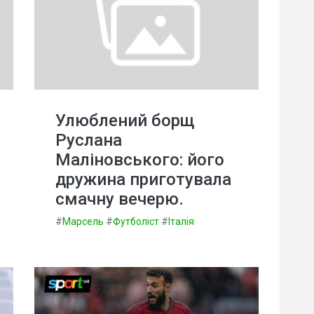
Улюблений борщ
Руслана
Маліновського: його
дружина приготувала
смачну вечерю.
#
Марсель
#
Футболіст
#
Італія