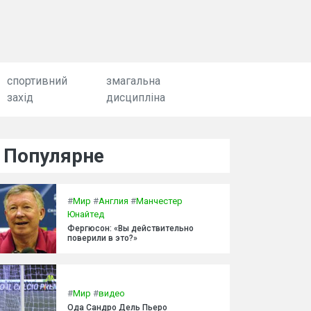
спортивний
змагальна
захід
дисципліна
Популярне
#
Мир
#
Англия
#
Манчестер
Юнайтед
Фергюсон: «Вы действительно
поверили в это?»
#
Мир
#
видео
Ода Сандро Дель Пьеро