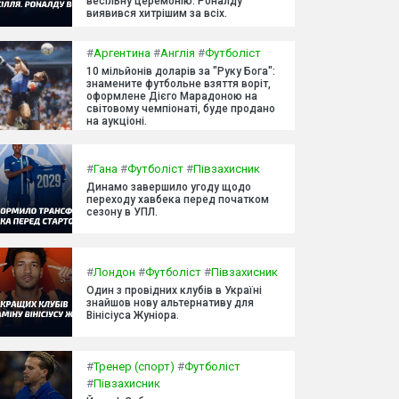
весільну церемонію. Роналду
виявився хитрішим за всіх.
#
Аргентина
#
Англія
#
Футболіст
10 мільйонів доларів за "Руку Бога":
знамените футбольне взяття воріт,
оформлене Дієго Марадоною на
світовому чемпіонаті, буде продано
на аукціоні.
#
Гана
#
Футболіст
#
Півзахисник
Динамо завершило угоду щодо
переходу хавбека перед початком
сезону в УПЛ.
#
Лондон
#
Футболіст
#
Півзахисник
Один з провідних клубів в Україні
знайшов нову альтернативу для
Вінісіуса Жуніора.
#
Тренер (спорт)
#
Футболіст
#
Півзахисник