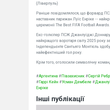
(Ліверпуль)
Раніше повідомлялося, що форвард ПС
наставник парижан Луїс Енріке -- найк
церемонії The Best FIFA Football Awards.
Екс-голкіпер ПСЖ Джанлуїджі Доннарумм
найкращого воротаря світу 2025 року з
Індепендьєнте Сантьяго Монтієль здоб
найефектніший гол року.
Крім того, оголосили символічну коман
#
Аргентина
#
Півзахисник
#
Сергій Реб
#
Гаррі Кейн
#
Усман Дембеле
#
Джанлу
Енріке
Інші публікації