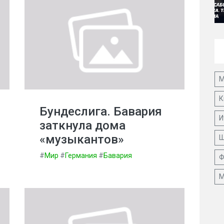
М
К
Бундеслига. Бавария
И
заткнула дома
«музыкантов»
Ш
#
Мир
#
Германия
#
Бавария
Ф
М