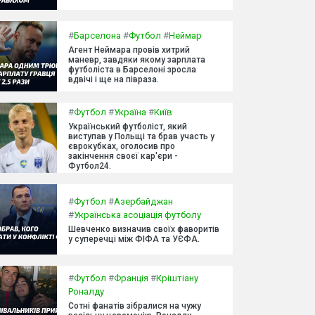
#
Барселона
#
Футбол
#
Неймар
Агент Неймара провів хитрий
маневр, завдяки якому зарплата
футболіста в Барселоні зросла
вдвічі і ще на півраза.
#
Футбол
#
Україна
#
Київ
Український футболіст, який
виступав у Польщі та брав участь у
єврокубках, оголосив про
закінчення своєї кар'єри -
Футбол24.
#
Футбол
#
Азербайджан
#
Українська асоціація футболу
Шевченко визначив своїх фаворитів
у суперечці між ФІФА та УЄФА.
#
Футбол
#
Франція
#
Кріштіану
Роналду
Сотні фанатів зібралися на чужу