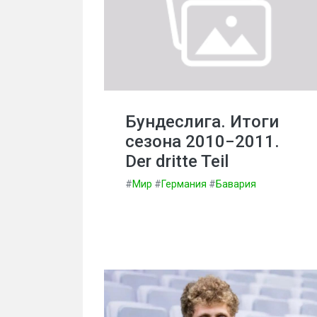
Бундеслига. Итоги
сезона 2010−2011.
Der dritte Teil
#
Мир
#
Германия
#
Бавария