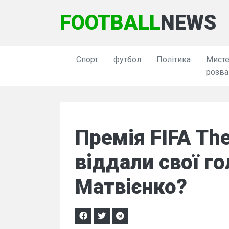
FOOTBALL
NEWS
Спорт
футбол
Політика
Мисте
розва
Премія FIFA The
віддали свої го
Матвієнко?