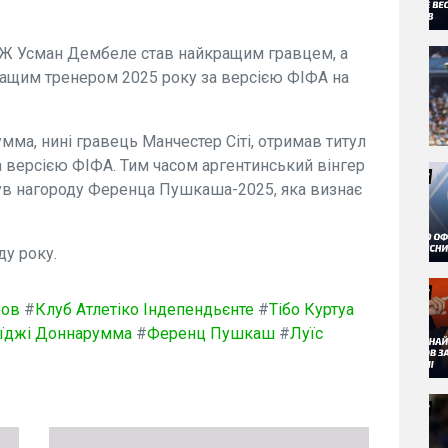
Ж Усман Дембеле став найкращим гравцем, а
ращим тренером 2025 року за версією ФІФА на
а, нині гравець Манчестер Сіті, отримав титул
а версією ФІФА. Тим часом аргентинський вінгер
ув нагороду Ференца Пушкаша-2025, яка визнає
ду року.
ров
#
Клуб Атлетіко Індепендьєнте
#
Тібо Куртуа
їджі Доннарумма
#
Ференц Пушкаш
#
Луїс