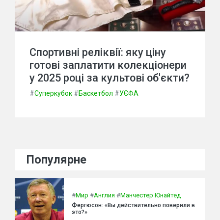
Спортивні реліквії: яку ціну
готові заплатити колекціонери
у 2025 році за культові об'єкти?
#
Суперкубок
#
Баскетбол
#
УЄФА
Популярне
#
Мир
#
Англия
#
Манчестер Юнайтед
Фергюсон: «Вы действительно поверили в
это?»