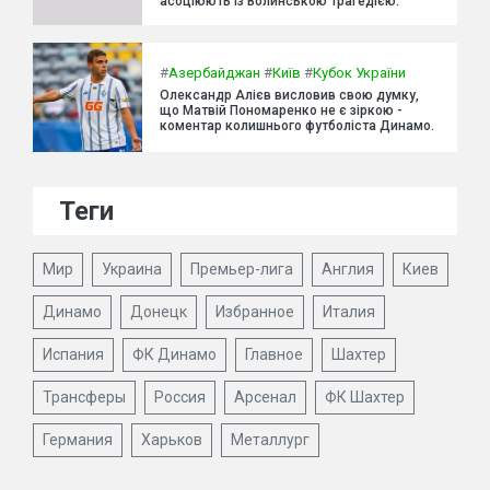
асоціюють із Волинською трагедією.
#
Азербайджан
#
Київ
#
Кубок України
Олександр Алієв висловив свою думку,
що Матвій Пономаренко не є зіркою -
коментар колишнього футболіста Динамо.
Теги
Мир
Украина
Премьер-лига
Англия
Киев
Динамо
Донецк
Избранное
Италия
Испания
ФК Динамо
Главное
Шахтер
Трансферы
Россия
Арсенал
ФК Шахтер
Германия
Харьков
Металлург