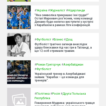
#
Україна
#
Журналіст
#
Нідерланди
"Яка символіка прикрашає їхні груди?"
Остап Маркевич роз'яснив, чому команді
Динамо буде нелегко виступити у зустрічі
з Карабахом в рамках Ліги конференцій.
#
Футболіст
#
Бізнес
#
Дощ
Футболіст трагічно загинув внаслідок
удару блискавки під час гри в Таїланді, а
ще 12 осіб отримали травми.
#
Роман Григорчук
#
Азербайджан
#
Футболіст
Український тренер в Азербайджані
заявив: "Карабах – це команда для
тренерів".
#
Політика
#
Росія
#
Друга Польська
Республіка
Повернення Мудрика: українського гравця