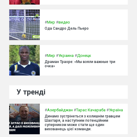
#
Мир
#
видео
Ода Сандро Дель Пьеро
#
Мир
#
Украина
#
Донецк
Драман Траоре: «Мы взяли важные три
очка»
У тренді
#
Азербайджан
#
Тарас Качараба
#
Україна
Динамо зустрінеться з колишнім гравцем
Шахтаря, а наступним потенційним
суперником може стати ще один
вихованець цієї команди.