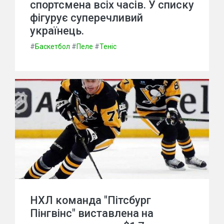
спортсмена всіх часів. У списку
фігурує суперечливий
українець.
#
Баскетбол
#
Пеле
#
Теніс
НХЛ команда "Пітсбург
Пінгвінс" виставлена на