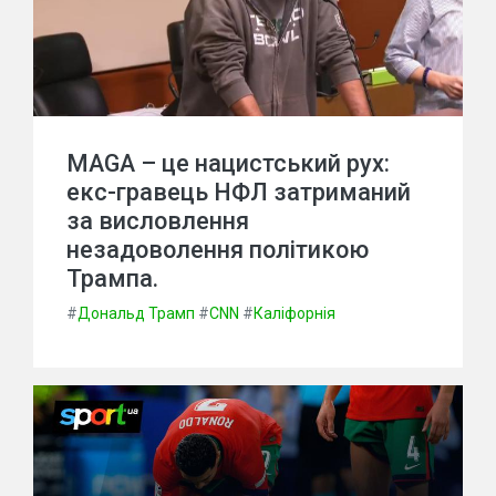
МAGA – це нацистський рух:
екс-гравець НФЛ затриманий
за висловлення
незадоволення політикою
Трампа.
#
Дональд Трамп
#
CNN
#
Каліфорнія