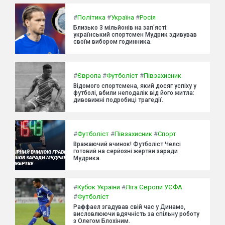
#
Політика
#
Україна
#
Росія
Близько 3 мільйонів на зап'ясті:
український спортсмен Мудрик здивував
своїм вибором годинника.
#
Європа
#
Футболіст
#
Півзахисник
Відомого спортсмена, який досяг успіху у
футболі, вбили неподалік від його житла:
дивовижні подробиці трагедії.
#
Футболіст
#
Півзахисник
#
Спорт
Вражаючий вчинок! Футболіст Челсі
готовий на серйозні жертви заради
Мудрика.
#
Кубок України
#
Ліга Європи УЄФА
#
Футболіст
Раффаел згадував свій час у Динамо,
висловлюючи вдячність за спільну роботу
з Олегом Блохіним.