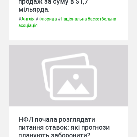
продаж за суму в $1,7
мільярда.
#
Англія
#
Флорида
#
Національна баскетбольна
асоціація
НФЛ почала розглядати
питання ставок: які прогнози
планують заборонити?