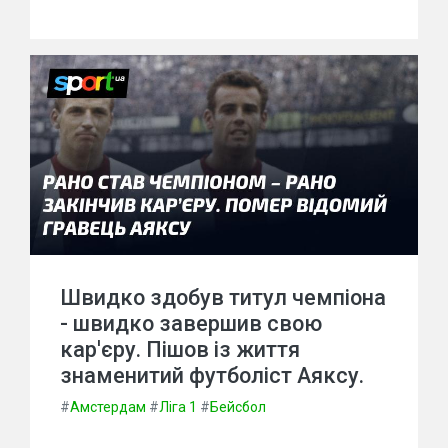
Швидко здобув титул чемпіона
- швидко завершив свою
кар'єру. Пішов із життя
знаменитий футболіст Аяксу.
#
Амстердам
#
Ліга 1
#
Бейсбол