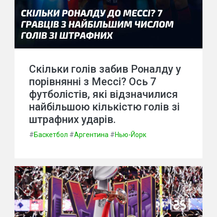
Скільки голів забив Роналду у
порівнянні з Мессі? Ось 7
футболістів, які відзначилися
найбільшою кількістю голів зі
штрафних ударів.
#
Баскетбол
#
Аргентина
#
Нью-Йорк