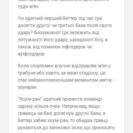
туди м'яч.
Чи здатний перший беттер під час гри
досягти другої чи третьої бази після свого
удару? Безумовно! Це залежить від
потужності його удару, швидкості бігу, а
також від помилок інфілдерів чи
аутфілдерів.
Коли спортсмен влучно відправляє м'яч у
трибуни або навіть за межі стадіону, це
стає найзахоплюючішим моментом матчу -
хоумран.
"Хоум-ран" здатний принести команді
одразу кілька очок. Наприклад, якщо
гравець на базі досягнув другої бази, а
баттер забив хоум-ран, то обидва гравці
рухаються до залікової зони, що приносить