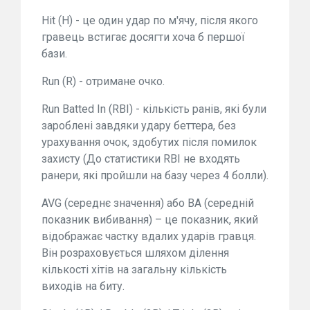
Hit (H) - це один удар по м'ячу, після якого
гравець встигає досягти хоча б першої
бази.
Run (R) - отримане очко.
Run Batted In (RBI) - кількість ранiв, які були
зароблені завдяки удару беттера, без
урахування очок, здобутих після помилок
захисту (До статистики RBI не входять
ранери, які пройшли на базу через 4 болли).
AVG (середнє значення) або BA (середній
показник вибивання) – це показник, який
відображає частку вдалих ударів гравця.
Він розраховується шляхом ділення
кількості хітів на загальну кількість
виходів на биту.