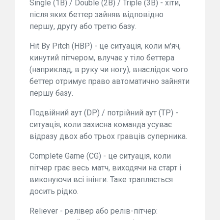
Single (1B) / Double (2B) / Triple (3B) - хіти,
після яких беттер зайняв відповідно
першу, другу або третю базу.
Hit By Pitch (HBP) - це ситуація, коли м'яч,
кинутий пітчером, влучає у тіло беттера
(наприклад, в руку чи ногу), внаслідок чого
беттер отримує право автоматично зайняти
першу базу.
Подвійний аут (DP) / потрійний аут (TP) -
ситуація, коли захисна команда усуває
відразу двох або трьох гравців суперника.
Complete Game (CG) - це ситуація, коли
пітчер грає весь матч, виходячи на старт і
виконуючи всі інінги. Таке трапляється
досить рідко.
Reliever - релівер або релів-пітчер: