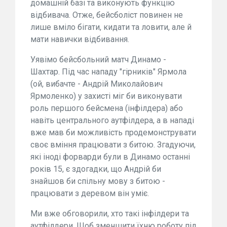
домашній базі та виконують функцію
відбивача. Отже, бейсболіст повинен не
лише вміло бігати, кидати та ловити, але й
мати навички відбивання.
Уявімо бейсбольний матч Динамо -
Шахтар. Під час нападу "гірників" Ярмола
(ой, вибачте - Андрій Миколайович
Ярмоленко) у захисті міг би виконувати
роль першого бейсмена (інфілдера) або
навіть центрального аутфілдера, а в нападі
вже мав би можливість продемонструвати
своє вміння працювати з битою. Згадуючи,
які іноді форварди були в Динамо останні
років 15, є здогадки, що Андрій би
знайшов би спільну мову з битою -
працювати з деревом він уміє.
Ми вже обговорили, хто такі інфілдери та
аутфілдери. Щоб зменшити їхню роботу під