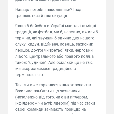
Навіщо потрібні наколінники? Іноді
трапляються й такі ситуації:
Якщо б бейсбол в Україні мав такі ж міцні
традиції, як футбол, ми б, напевно, вжили б
терміни, які звучали б звично для нашого
слуху: кидун, відбивач, ловець, захисник
першої, другої чи третьої ятки, черговий
лівого, центрального або правого поля, а
також "будинок". Але оскільки це не так,
ми скористаємося традиційною
термінологією.
Так, ми вже торкалися кількох аспектів.
Важливо пам'ятати, що захисники
(незалежно від того, чи є ви пітчером,
інфілдером чи аутфілдером) під час атаки
своєї команди займають позицію на