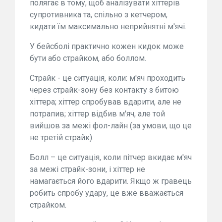
полягає в тому, щоб аналізувати хіттерів
супротивника та, спільно з кетчером,
кидати їм максимально неприйнятні м'ячі.
У бейсболі практично кожен кидок може
бути або страйком, або боллом.
Страйк - це ситуація, коли: м'яч проходить
через страйк-зону без контакту з битою
хіттера; хіттер спробував вдарити, але не
потрапив; хіттер відбив м'яч, але той
вийшов за межі фол-лайн (за умови, що це
не третій страйк).
Болл – це ситуація, коли пітчер вкидає м'яч
за межі страйк-зони, і хіттер не
намагається його вдарити. Якщо ж гравець
робить спробу удару, це вже вважається
страйком.