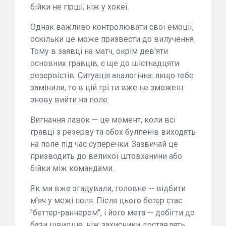
бійки не гірші, ніж у хокеї.
Однак важливо контролювати свої емоції,
оскільки це може призвести до вилучення.
Тому в заявці на матч, окрім дев'яти
основних гравців, є ще до шістнадцяти
резервістів. Ситуація аналогічна: якщо тебе
замінили, то в цій грі ти вже не зможеш
знову вийти на поле.
Вигнання лавок — це момент, коли всі
гравці з резерву та обох булпенів виходять
на поле під час суперечки. Зазвичай це
призводить до великої штовханини або
бійки між командами.
Як ми вже згадували, головне -- відбити
м'яч у межі поля. Після цього бетер стає
"беттер-раннером", і його мета -- добігти до
бази швидше, ніж захисники доставлять