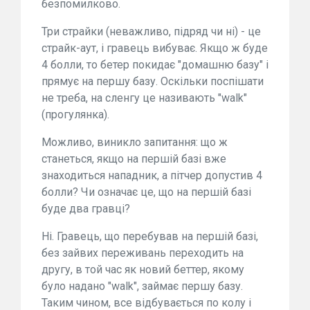
безпомилково.
Три страйки (неважливо, підряд чи ні) - це
страйк-аут, і гравець вибуває. Якщо ж буде
4 болли, то бетер покидає "домашню базу" і
прямує на першу базу. Оскільки поспішати
не треба, на сленгу це називають "walk"
(прогулянка).
Можливо, виникло запитання: що ж
станеться, якщо на першій базі вже
знаходиться нападник, а пітчер допустив 4
болли? Чи означає це, що на першій базі
буде два гравці?
Ні. Гравець, що перебував на першій базі,
без зайвих переживань переходить на
другу, в той час як новий беттер, якому
було надано "walk", займає першу базу.
Таким чином, все відбувається по колу і