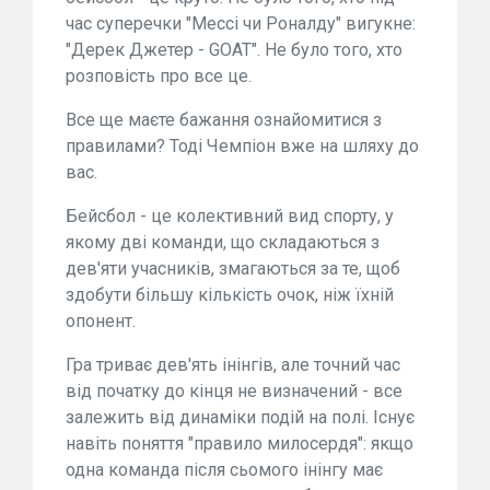
час суперечки "Мессі чи Роналду" вигукне:
"Дерек Джетер - GOAT". Не було того, хто
розповість про все це.
Все ще маєте бажання ознайомитися з
правилами? Тоді Чемпіон вже на шляху до
вас.
Бейсбол - це колективний вид спорту, у
якому дві команди, що складаються з
дев'яти учасників, змагаються за те, щоб
здобути більшу кількість очок, ніж їхній
опонент.
Гра триває дев'ять інінгів, але точний час
від початку до кінця не визначений - все
залежить від динаміки подій на полі. Існує
навіть поняття "правило милосердя": якщо
одна команда після сьомого інінгу має