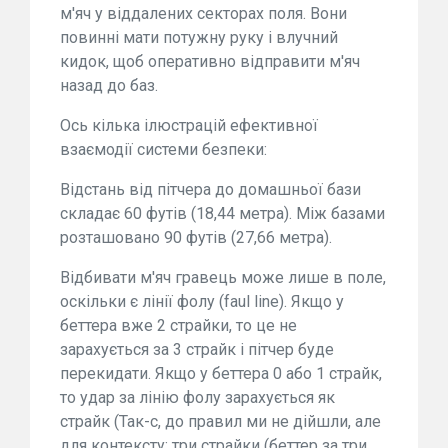
м'яч у віддалених секторах поля. Вони
повинні мати потужну руку і влучний
кидок, щоб оперативно відправити м'яч
назад до баз.
Ось кілька ілюстрацій ефективної
взаємодії системи безпеки:
Відстань від пітчера до домашньої бази
складає 60 футів (18,44 метра). Між базами
розташовано 90 футів (27,66 метра).
Відбивати м'яч гравець може лише в поле,
оскільки є лінії фолу (faul line). Якщо у
беттера вже 2 страйки, то це не
зарахується за 3 страйк і пітчер буде
перекидати. Якщо у беттера 0 або 1 страйк,
то удар за лінію фолу зарахується як
страйк (Так-с, до правил ми не дійшли, але
для контексту: три страйки (беттер за три