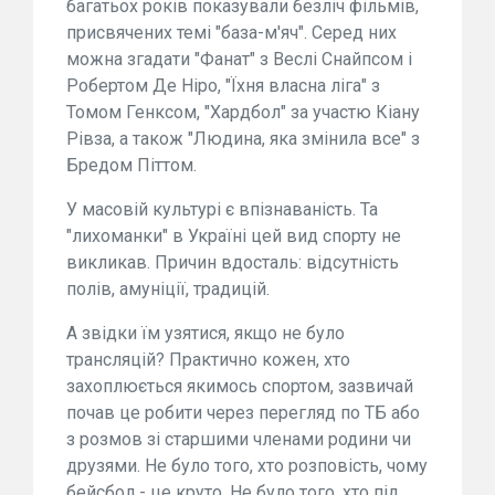
багатьох років показували безліч фільмів,
присвячених темі "база-м'яч". Серед них
можна згадати "Фанат" з Веслі Снайпсом і
Робертом Де Ніро, "Їхня власна ліга" з
Томом Генксом, "Хардбол" за участю Кіану
Рівза, а також "Людина, яка змінила все" з
Бредом Піттом.
У масовій культурі є впізнаваність. Та
"лихоманки" в Україні цей вид спорту не
викликав. Причин вдосталь: відсутність
полів, амуніції, традицій.
А звідки їм узятися, якщо не було
трансляцій? Практично кожен, хто
захоплюється якимось спортом, зазвичай
почав це робити через перегляд по ТБ або
з розмов зі старшими членами родини чи
друзями. Не було того, хто розповість, чому
бейсбол - це круто. Не було того, хто під