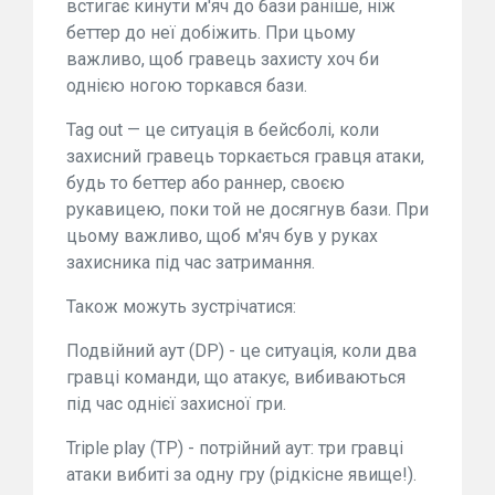
встигає кинути м'яч до бази раніше, ніж
беттер до неї добіжить. При цьому
важливо, щоб гравець захисту хоч би
однією ногою торкався бази.
Tag out — це ситуація в бейсболі, коли
захисний гравець торкається гравця атаки,
будь то беттер або раннер, своєю
рукавицею, поки той не досягнув бази. При
цьому важливо, щоб м'яч був у руках
захисника під час затримання.
Також можуть зустрічатися:
Подвійний аут (DP) - це ситуація, коли два
гравці команди, що атакує, вибиваються
під час однієї захисної гри.
Triple play (TP) - потрійний аут: три гравці
атаки вибиті за одну гру (рідкісне явище!).