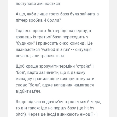
поступово змінюється.
А що, якби лише третя база була зайнята, а
пітчер зробив 4 болли?
Тоді все просто: беттер іде на першу, а
гравець із третьої бази переходить у
"будинок" і приносить очко команді. Це
називається "walked in a run" -- ситуація
нечаста, але трапляється.
Щоб краще зрозуміти терміни "страйк" і
"бол", варто зазначити, що в даному
випадку правильніше використовувати
слово "болл", адже нападник намагався
відбити м'яч.
Якщо під час подачі м'яч торкнеться бетера,
то він також іде на першу базу (це hit by
pitch). Через це іноді виникають емоції - і