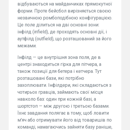
відбуваються на майданчиках прямокутної
форми. Проте бейсбол вирізняється своєю
незвичною ромбоподібною конфігурацією.
Це поле ділиться на дві основні зони:
інфілд (infield), де проходять основні дії, і
аутфілд (outfield), що розташований за його
межами.
Інфілд — це внутрішня зона поля, де в
центрі знаходиться гірка для пітчера, а
також позиції для бетера і кетчера. Тут
розташовані бази, які потрібно
захоплювати. Інфілдери, які складаються з
чотирьох гравців, займають свої місця
навколо баз: один при кожній базі, а
шортстоп — між другою і третьою базами.
Їхнє завдання полягає в тому, щоб ловити
м'яч або отримувати його від товаришів по
команді, намагаючись зайняти базу раніше,