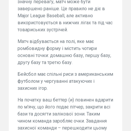
значну перевагу, матч може бути
завершено раніше. Це правило не діє в
Major League Baseball, але активно
використовується в нижчих лігах та під час
товариських зустрічей.
Матч відбувається на полі, яке має
ромбовидну форму і містить чотири
основні точки: домашню базу, першу базу,
другу базу та третю базу.
Бейсбол має спільні риси з американським
футболом у чергуванні атакуючих і
захисних ігор.
На початку ваш беттер (и) повинен вдарити
по м'ячу, що його подає пітчер, закрити всі
бази та досягти залікової зони. Таким
чином команда заробляє очки. Завдання
захисної команди – перешкодити цьому