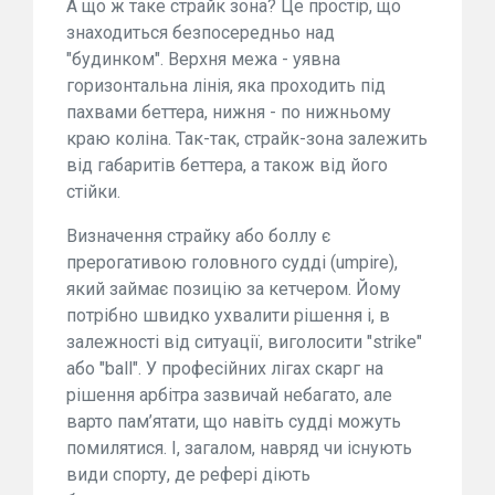
А що ж таке страйк зона? Це простір, що
знаходиться безпосередньо над
"будинком". Верхня межа - уявна
горизонтальна лінія, яка проходить під
пахвами беттера, нижня - по нижньому
краю коліна. Так-так, страйк-зона залежить
від габаритів беттера, а також від його
стійки.
Визначення страйку або боллу є
прерогативою головного судді (umpire),
який займає позицію за кетчером. Йому
потрібно швидко ухвалити рішення і, в
залежності від ситуації, виголосити "strike"
або "ball". У професійних лігах скарг на
рішення арбітра зазвичай небагато, але
варто пам’ятати, що навіть судді можуть
помилятися. І, загалом, навряд чи існують
види спорту, де рефері діють