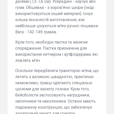
дюйма (7,3-7,6 см). Усередині - каучук або
гума. Обшивка - з коров'ячої шкіри (іноді
використовується інший матеріал). Існує
кілька технологій виготовлення, але
найбільше цінуються м'ячі ручної пошивки.
Вага - 142-149 грамів.
Крім того, необхідні пастка та захисне
спорядження. Пастка призначена для
використання кетчером і аутфілдерами, які
ловлять м'яч.
Оскільки передбачити траєкторію м'яча, що
летить з великою швидкістю, практично
неможливо, гравці одягають спеціальні
шоломи для захисту голови. Крім того,
бейсболісти застосовують нагрудники,
наплічники та наколінники. Останні мають
подовжену конструкцію, що забезпечує
додатковий захист для гомілок.