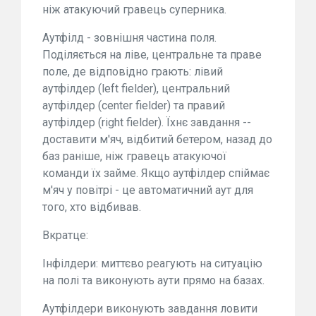
ніж атакуючий гравець суперника.
Аутфілд - зовнішня частина поля.
Поділяється на ліве, центральне та праве
поле, де відповідно грають: лівий
аутфілдер (left fielder), центральний
аутфілдер (center fielder) та правий
аутфілдер (right fielder). Їхнє завдання --
доставити м'яч, відбитий бетером, назад до
баз раніше, ніж гравець атакуючої
команди їх займе. Якщо аутфілдер спіймає
м'яч у повітрі - це автоматичний аут для
того, хто відбивав.
Вкратце:
Інфілдери: миттєво реагують на ситуацію
на полі та виконують аути прямо на базах.
Аутфілдери виконують завдання ловити