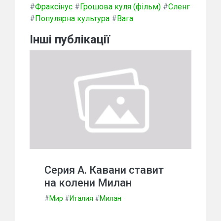
#
Фраксінус
#
Грошова куля (фільм)
#
Сленг
#
Популярна культура
#
Вага
Інші публікації
Серия А. Кавани ставит
на колени Милан
#
Мир
#
Италия
#
Милан