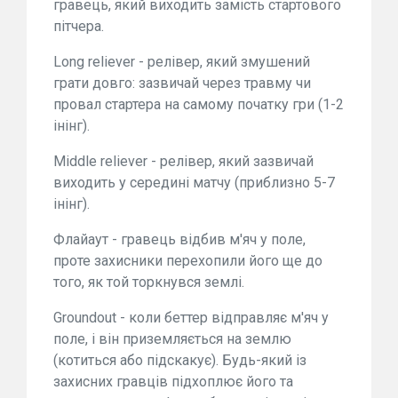
гравець, який виходить замість стартового
пітчера.
Long reliever - релівер, який змушений
грати довго: зазвичай через травму чи
провал стартера на самому початку гри (1-2
інінг).
Middle reliever - релівер, який зазвичай
виходить у середині матчу (приблизно 5-7
інінг).
Флайаут - гравець відбив м'яч у поле,
проте захисники перехопили його ще до
того, як той торкнувся землі.
Groundout - коли беттер відправляє м'яч у
поле, і він приземляється на землю
(котиться або підскакує). Будь-який із
захисних гравців підхоплює його та