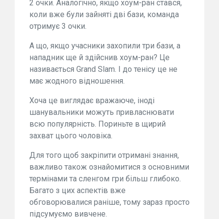
2 очки. Аналогічно, якщо хоум-ран стався,
коли вже були зайняті дві бази, команда
отримує 3 очки.
А що, якщо учасники захопили три бази, а
нападник ще й здійснив хоум-ран? Це
називається Grand Slam. І до тенісу це не
має жодного відношення.
Хоча це виглядає вражаюче, іноді
шанувальники можуть привласнювати
всю популярність. Пориньте в щирий
захват цього чоловіка.
Для того щоб закріпити отримані знання,
важливо також ознайомитися з основними
термінами та сленгом гри більш глибоко.
Багато з цих аспектів вже
обговорювалися раніше, тому зараз просто
підсумуємо вивчене.