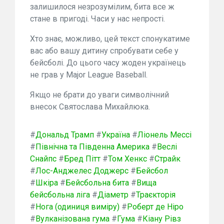
залишилося незрозумілим, бита все ж
стане в пригоді. Часи у нас непрості.
Хто знає, можливо, цей текст спонукатиме
вас або вашу дитину спробувати себе у
бейсболі. До цього часу жоден українець
не грав у Major League Baseball.
Якщо не брати до уваги символічний
внесок Святослава Михайлюка.
#
Дональд Трамп
#
Україна
#
Ліонель Мессі
#
Північна та Південна Америка
#
Веслі
Снайпс
#
Бред Пітт
#
Том Хенкс
#
Страйк
#
Лос-Анджелес Доджерс
#
Бейсбол
#
Шкіра
#
Бейсбольна бита
#
Вища
бейсбольна ліга
#
Діаметр
#
Траєкторія
#
Нога (одиниця виміру)
#
Роберт де Ніро
#
Вулканізована гума
#
Гума
#
Кіану Рівз