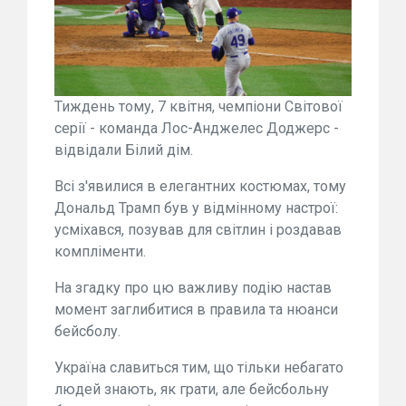
Тиждень тому, 7 квітня, чемпіони Світової
серії - команда Лос-Анджелес Доджерс -
відвідали Білий дім.
Всі з'явилися в елегантних костюмах, тому
Дональд Трамп був у відмінному настрої:
усміхався, позував для світлин і роздавав
компліменти.
На згадку про цю важливу подію настав
момент заглибитися в правила та нюанси
бейсболу.
Україна славиться тим, що тільки небагато
людей знають, як грати, але бейсбольну