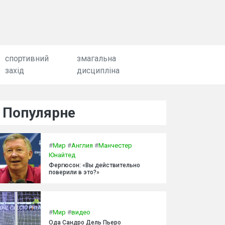
спортивний
змагальна
захід
дисципліна
Популярне
#
Мир
#
Англия
#
Манчестер
Юнайтед
Фергюсон: «Вы действительно
поверили в это?»
#
Мир
#
видео
Ода Сандро Дель Пьеро