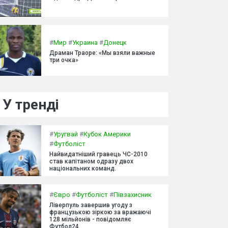
#
Мир
#
Украина
#
Донецк
Драман Траоре: «Мы взяли важные
три очка»
У тренді
#
Уругвай
#
Кубок Америки
#
Футболіст
Найвидатніший гравець ЧС-2010
став капітаном одразу двох
національних команд.
#
Євро
#
Футболіст
#
Півзахисник
Ліверпуль завершив угоду з
французькою зіркою за вражаючі
128 мільйонів - повідомляє
Футбол24.