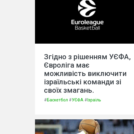
Згідно з рішенням УЄФА,
Євроліга має
можливість виключити
ізраїльські команди зі
своїх змагань.
#
Баскетбол
#
УЄФА
#
Ізраїль