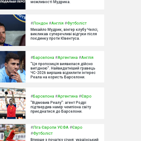
можливості Мудрика.
#
Лондон
#
Англія
#
Футболіст
Михайло Мудрик, вінгер клубу Челсі,
викликав суперечливі відгуки після
поєдинку проти Ювентуса.
#
Барселона
#
Аргентина
#
Англія
"Ця пропозиція виявилася дійсно
вигідною". Найвидатніший гравець
ЧС-2026 вирішив відхилити інтерес
Реала на користь Барселони.
#
Барселона
#
Аргентина
#
Євро
"Відмовив Реалу": агент Родрі
підтвердив намір чемпіона світу
приєднатися до Барселони.
#
Ліга Європи УЄФА
#
Євро
#
Футболіст
Вперше з початку січня: український