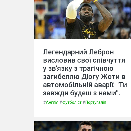
Легендарний Леброн
висловив свої співчуття
у зв'язку з трагічною
загибеллю Діогу Жоти в
автомобільній аварії: "Ти
завжди будеш з нами".
#
Англія
#
Футболіст
#
Португалія