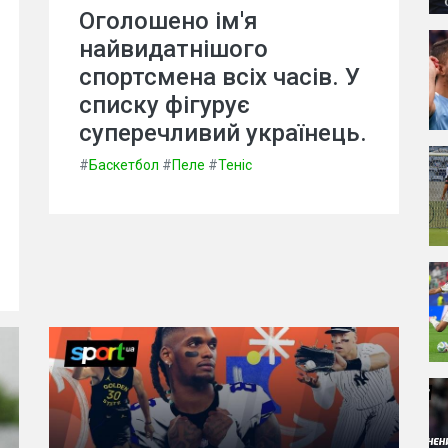
Оголошено ім'я
найвидатнішого
спортсмена всіх часів. У
списку фігурує
суперечливий українець.
#
Баскетбол
#
Пеле
#
Теніс