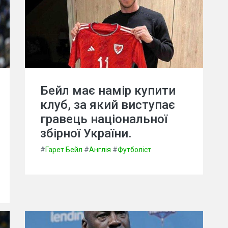
Бейл має намір купити
клуб, за який виступає
гравець національної
збірної України.
#
Гарет Бейл
#
Англія
#
Футболіст