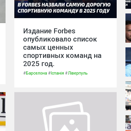
Издание Forbes
опубликовало список
самых ценных
спортивных команд на
2025 год.
#
Барселона
#
Іспанія
#
Ліверпуль