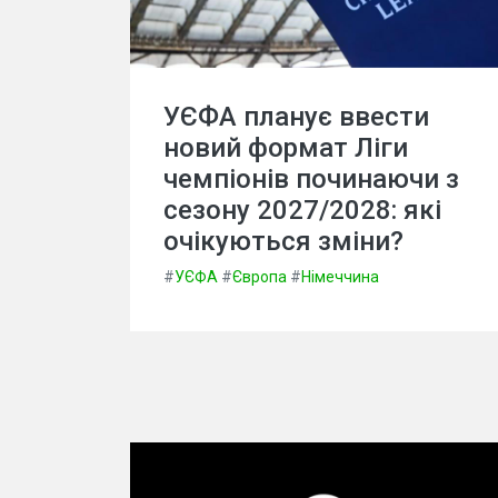
УЄФА планує ввести
новий формат Ліги
чемпіонів починаючи з
сезону 2027/2028: які
очікуються зміни?
#
УЄФА
#
Європа
#
Німеччина