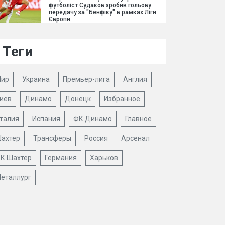
футболіст Судаков зробив гольову
передачу за "Бенфіку" в рамках Ліги
Європи.
Теги
ир
Украина
Премьер-лига
Англия
иев
Динамо
Донецк
Избранное
талия
Испания
ФК Динамо
Главное
ахтер
Трансферы
Россия
Арсенал
К Шахтер
Германия
Харьков
еталлург