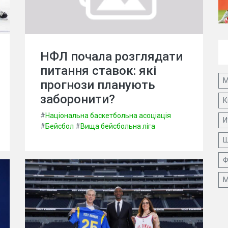
НФЛ почала розглядати
питання ставок: які
М
прогнози планують
заборонити?
К
#
Національна баскетбольна асоціація
И
#
Бейсбол
#
Вища бейсбольна ліга
Ш
Ф
М