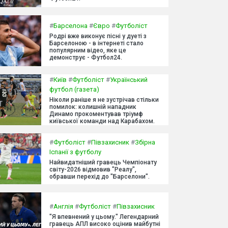
#
Барселона
#
Євро
#
Футболіст
Родрі вже виконує пісні у дуеті з
Барселоною - в інтернеті стало
популярним відео, яке це
демонструє - Футбол24.
#
Київ
#
Футболіст
#
Український
футбол (газета)
Ніколи раніше я не зустрічав стільки
помилок: колишній нападник
Динамо прокоментував тріумф
київської команди над Карабахом.
#
Футболіст
#
Півзахисник
#
Збірна
Іспанії з футболу
Найвидатніший гравець Чемпіонату
світу-2026 відмовив "Реалу",
обравши перехід до "Барселони".
#
Англія
#
Футболіст
#
Півзахисник
"Я впевнений у цьому." Легендарний
гравець АПЛ високо оцінив майбутні