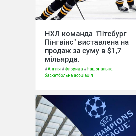
НХЛ команда "Пітсбург
Пінгвінс" виставлена на
продаж за суму в $1,7
мільярда.
#
Англія
#
Флорида
#
Національна
баскетбольна асоціація