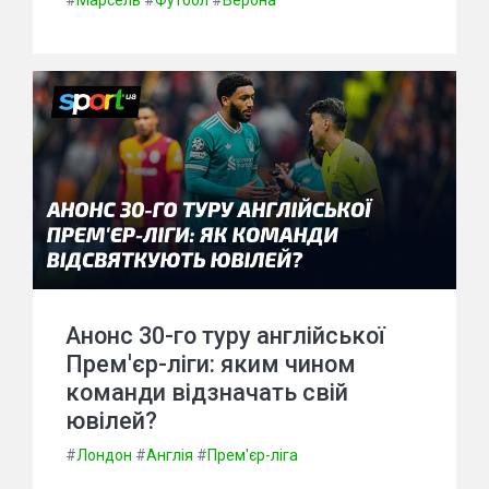
#
Марсель
#
Футбол
#
Верона
Анонс 30-го туру англійської
Прем'єр-ліги: яким чином
команди відзначать свій
ювілей?
#
Лондон
#
Англія
#
Прем'єр-ліга