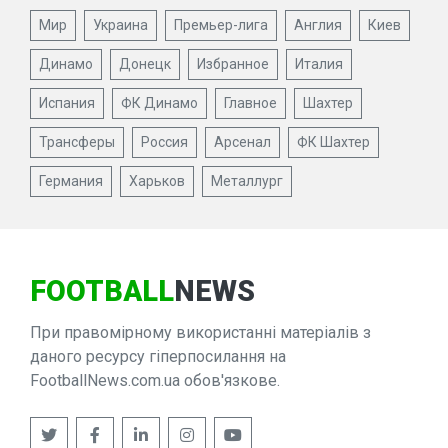
Мир
Украина
Премьер-лига
Англия
Киев
Динамо
Донецк
Избранное
Италия
Испания
ФК Динамо
Главное
Шахтер
Трансферы
Россия
Арсенал
ФК Шахтер
Германия
Харьков
Металлург
FOOTBALL
NEWS
При правомірному використанні матеріалів з
даного ресурсу гіперпосилання на
FootballNews.com.ua обов'язкове.