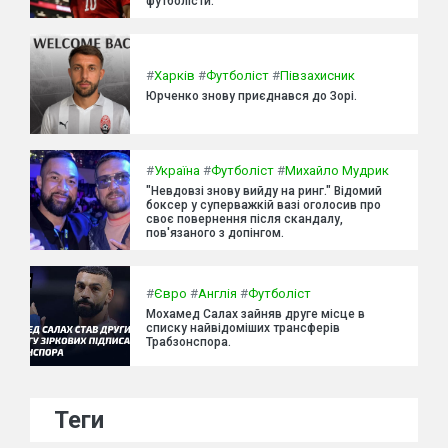
футболісти.
#
Харків
#
Футболіст
#
Півзахисник
Юрченко знову приєднався до Зорі.
#
Україна
#
Футболіст
#
Михайло Мудрик
"Невдовзі знову вийду на ринг." Відомий
боксер у суперважкій вазі оголосив про
своє повернення після скандалу,
пов'язаного з допінгом.
#
Євро
#
Англія
#
Футболіст
Мохамед Салах зайняв друге місце в
списку найвідоміших трансферів
Трабзонспора.
Теги