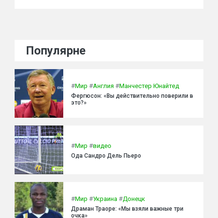
Популярне
#
Мир
#
Англия
#
Манчестер Юнайтед
Фергюсон: «Вы действительно поверили в
это?»
#
Мир
#
видео
Ода Сандро Дель Пьеро
#
Мир
#
Украина
#
Донецк
Драман Траоре: «Мы взяли важные три
очка»