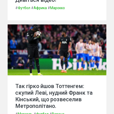
#
Футбол
#
Африка
#
Марокко
Так гірко йшов Тоттенгем:
скупий Леві, нудний Франк та
Кінський, що розвеселив
Метрополітано.