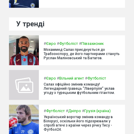
У тренді
#
Євро
#
Футболіст
#
Півзахисник
Мохаммед Салах приєднується до
Трабзонспору, де його партнерами стануть
Руслан Маліновський та Батагов.
#
Євро
#
Вільний агент
#
Футболіст
Салах офіційно змінив команду!
Легендарний гравець "Ліверпуля" уклав
угоду з турецьким футбольним гігантом.
#
Футболіст
#
Дніпро
#
Грузія (країна)
Український воротар змінив команду в
Білорусі, оскільки його підозрювали у
спробі втечі з країни через річку Тису -
Футбол24.