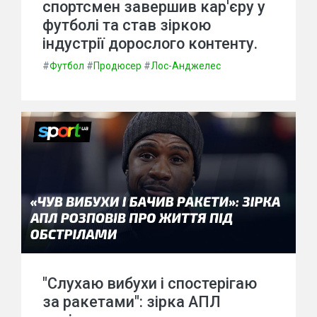
спортсмен завершив кар'єру у
футболі та став зіркою
індустрії дорослого контенту.
#
Футбол
#
Продюсер
#
Лос-Анджелес
"Слухаю вибухи і спостерігаю
за ракетами": зірка АПЛ