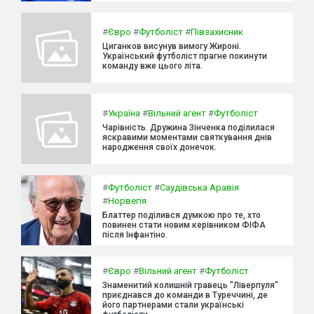
#
Євро
#
Футболіст
#
Півзахисник
Циганков висунув вимогу Жироні.
Український футболіст прагне покинути
команду вже цього літа.
#
Україна
#
Вільний агент
#
Футболіст
Чарівність. Дружина Зінченка поділилася
яскравими моментами святкування днів
народження своїх донечок.
#
Футболіст
#
Саудівська Аравія
#
Норвегія
Блаттер поділився думкою про те, хто
повинен стати новим керівником ФІФА
після Інфантіно.
#
Євро
#
Вільний агент
#
Футболіст
Знаменитий колишній гравець "Ліверпуля"
приєднався до команди в Туреччині, де
його партнерами стали українські