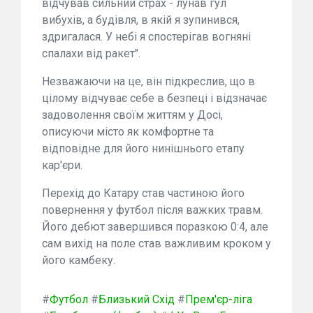
відчував сильний страх - лунав гул
вибухів, а будівля, в якій я зупинився,
здригалася. У небі я спостерігав вогняні
спалахи від ракет".
Незважаючи на це, він підкреслив, що в
цілому відчуває себе в безпеці і відзначає
задоволення своїм життям у Досі,
описуючи місто як комфортне та
відповідне для його нинішнього етапу
кар'єри.
Перехід до Катару став частиною його
повернення у футбол після важких травм.
Його дебют завершився поразкою 0:4, але
сам вихід на поле став важливим кроком у
його камбеку.
#
Футбол
#
Близький Схід
#
Прем'єр-ліга