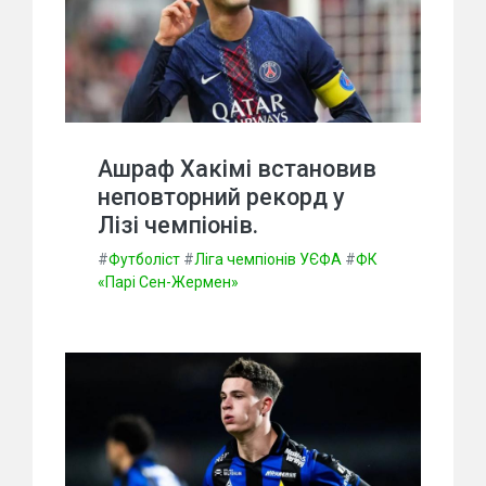
Ашраф Хакімі встановив
неповторний рекорд у
Лізі чемпіонів.
#
Футболіст
#
Ліга чемпіонів УЄФА
#
ФК
«Парі Сен-Жермен»