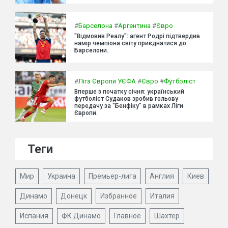
#
Барселона
#
Аргентина
#
Євро
"Відмовив Реалу": агент Родрі підтвердив
намір чемпіона світу приєднатися до
Барселони.
#
Ліга Європи УЄФА
#
Євро
#
Футболіст
Вперше з початку січня: український
футболіст Судаков зробив гольову
передачу за "Бенфіку" в рамках Ліги
Європи.
Теги
Мир
Украина
Премьер-лига
Англия
Киев
Динамо
Донецк
Избранное
Италия
Испания
ФК Динамо
Главное
Шахтер