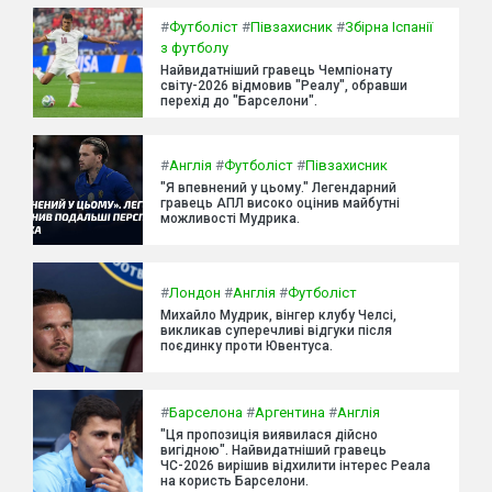
#
Футболіст
#
Півзахисник
#
Збірна Іспанії
з футболу
Найвидатніший гравець Чемпіонату
світу-2026 відмовив "Реалу", обравши
перехід до "Барселони".
#
Англія
#
Футболіст
#
Півзахисник
"Я впевнений у цьому." Легендарний
гравець АПЛ високо оцінив майбутні
можливості Мудрика.
#
Лондон
#
Англія
#
Футболіст
Михайло Мудрик, вінгер клубу Челсі,
викликав суперечливі відгуки після
поєдинку проти Ювентуса.
#
Барселона
#
Аргентина
#
Англія
"Ця пропозиція виявилася дійсно
вигідною". Найвидатніший гравець
ЧС-2026 вирішив відхилити інтерес Реала
на користь Барселони.