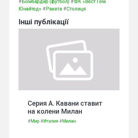
#
Бомбардир (футбол)
#
ФК «Вест Гем
Юнайтед»
#
Ракета
#
Столиця
Інші публікації
Серия А. Кавани ставит
на колени Милан
#
Мир
#
Италия
#
Милан