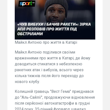
Майкл Антоніо про життя в Катарі
Майкл Антоніо поділився своїми
враженнями про життя в Катарі, де йому
доводиться стикатися з небезпекою
ракетних атак і вибухів, всього через
кілька тижнів після його переходу до
нового клубу.
Колишній гравець "Вест Гема" приєднався
до "Аль-Сайлії", продовжуючи відновлення
після серйозної автокатастрофи в грудні
2024 року. 35-річний форвард швидко