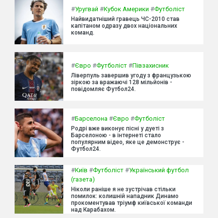
#
Уругвай
#
Кубок Америки
#
Футболіст
Найвидатніший гравець ЧС-2010 став
капітаном одразу двох національних
команд.
#
Євро
#
Футболіст
#
Півзахисник
Ліверпуль завершив угоду з французькою
зіркою за вражаючі 128 мільйонів -
повідомляє Футбол24.
#
Барселона
#
Євро
#
Футболіст
Родрі вже виконує пісні у дуеті з
Барселоною - в інтернеті стало
популярним відео, яке це демонструє -
Футбол24.
#
Київ
#
Футболіст
#
Український футбол
(газета)
Ніколи раніше я не зустрічав стільки
помилок: колишній нападник Динамо
прокоментував тріумф київської команди
над Карабахом.