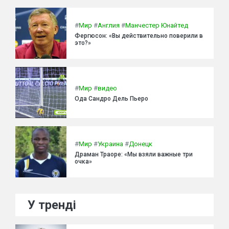
#
Мир
#
Англия
#
Манчестер Юнайтед
Фергюсон: «Вы действительно поверили в
это?»
#
Мир
#
видео
Ода Сандро Дель Пьеро
#
Мир
#
Украина
#
Донецк
Драман Траоре: «Мы взяли важные три
очка»
У тренді