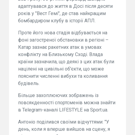
адаптувався до життя в Досі після десяти
років у "Вест Гемі", де став найкращим
бомбардиром клубу в історії АПЛ.
Проте його нова стадія відбувається на
фоні загостреної обстановки в регіоні –
Катар зазнає ракетних атак в умовах
конфлікту на Близькому Сході. Влада
країни зазначила, що деякі з цих атак були
націлені на цивільні об'єкти, що може
пояснити численні вибухи та коливання
будівель.
Більше захоплюючих зображень із
повсякденності спортсменів можна знайти
в Telegram-каналі LIFESTYLE на Sport.ua.
Антоніо поділився своїми відчуттями: "У
день, коли я вперше вийшов на сцену, я