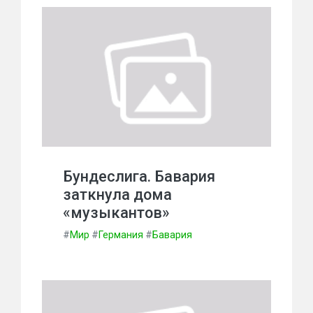
Бундеслига. Бавария
заткнула дома
«музыкантов»
#
Мир
#
Германия
#
Бавария