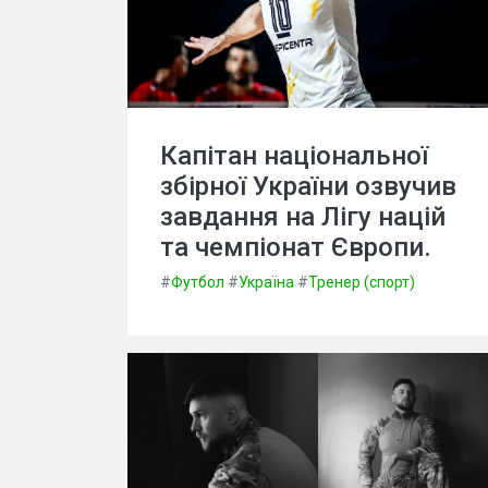
Капітан національної
збірної України озвучив
завдання на Лігу націй
та чемпіонат Європи.
#
Футбол
#
Україна
#
Тренер (спорт)