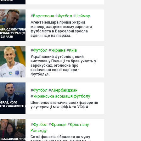
#
Барселона
#
Футбол
#
Неймар
Агент Неймара провів хитрий
маневр, завдяки якому зарплата
футболіста в Барселоні зросла
вдвічі і ще на півраза.
#
Футбол
#
Україна
#
Київ
Український футболіст, який
виступав у Польщі та брав участь у
єврокубках, оголосив про
закінчення своєї кар'єри -
Футбол24.
#
Футбол
#
Азербайджан
#
Українська асоціація футболу
Шевченко визначив своїх фаворитів
у суперечці між ФІФА та УЄФА.
#
Футбол
#
Франція
#
Кріштіану
Роналду
Сотні фанатів зібралися на чужу