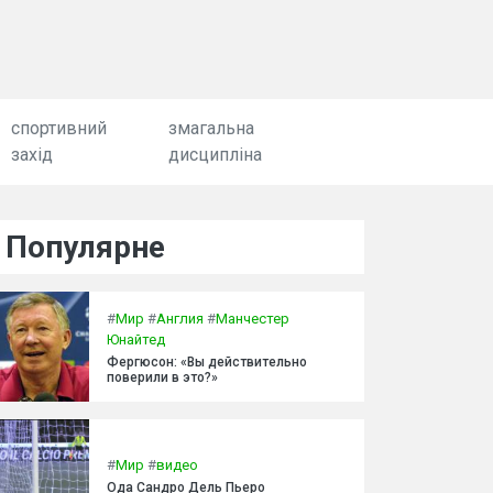
спортивний
змагальна
захід
дисципліна
Популярне
#
Мир
#
Англия
#
Манчестер
Юнайтед
Фергюсон: «Вы действительно
поверили в это?»
#
Мир
#
видео
Ода Сандро Дель Пьеро