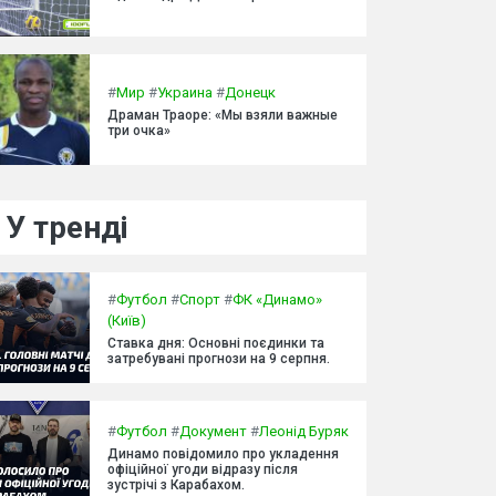
#
Мир
#
Украина
#
Донецк
Драман Траоре: «Мы взяли важные
три очка»
У тренді
#
Футбол
#
Спорт
#
ФК «Динамо»
(Київ)
Ставка дня: Основні поєдинки та
затребувані прогнози на 9 серпня.
#
Футбол
#
Документ
#
Леонід Буряк
Динамо повідомило про укладення
офіційної угоди відразу після
зустрічі з Карабахом.