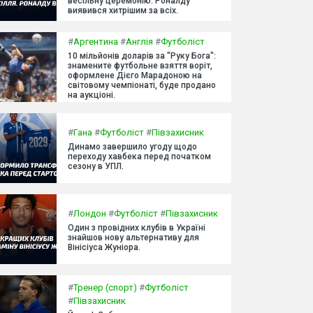
весільну церемонію. Роналду
виявився хитрішим за всіх.
#
Аргентина
#
Англія
#
Футболіст
10 мільйонів доларів за "Руку Бога":
знамените футбольне взяття воріт,
оформлене Дієго Марадоною на
світовому чемпіонаті, буде продано
на аукціоні.
#
Гана
#
Футболіст
#
Півзахисник
Динамо завершило угоду щодо
переходу хавбека перед початком
сезону в УПЛ.
#
Лондон
#
Футболіст
#
Півзахисник
Один з провідних клубів в Україні
знайшов нову альтернативу для
Вінісіуса Жуніора.
#
Тренер (спорт)
#
Футболіст
#
Півзахисник