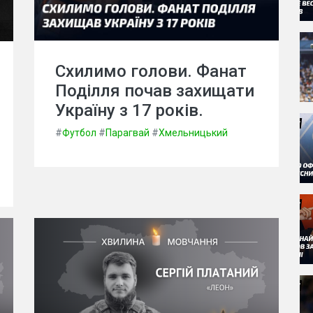
Схилимо голови. Фанат
Поділля почав захищати
Україну з 17 років.
#
Футбол
#
Парагвай
#
Хмельницький