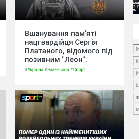
Вшанування пам'яті
нацгвардійця Сергія
М
Платаного, відомого під
позивним "Леон".
К
#
Україна
#
Німеччина
#
Спорт
И
Ш
Ф
М