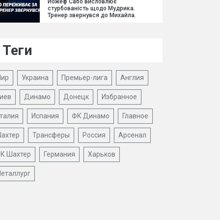
Йожеф Сабо висловлює
стурбованість щодо Мудрика.
Тренер звернувся до Михайла.
Теги
ир
Украина
Премьер-лига
Англия
иев
Динамо
Донецк
Избранное
талия
Испания
ФК Динамо
Главное
ахтер
Трансферы
Россия
Арсенал
К Шахтер
Германия
Харьков
еталлург