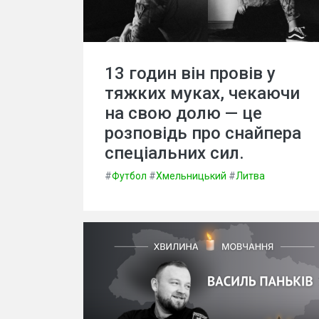
13 годин він провів у
тяжких муках, чекаючи
на свою долю — це
розповідь про снайпера
спеціальних сил.
#
Футбол
#
Хмельницький
#
Литва