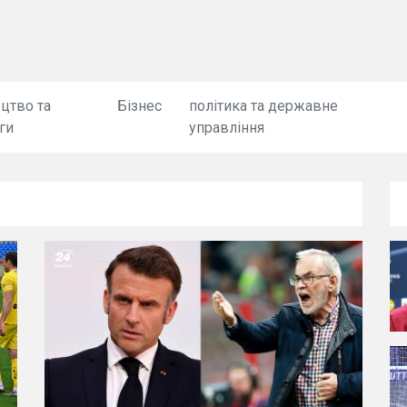
цтво та
Бізнес
політика та державне
ги
управління