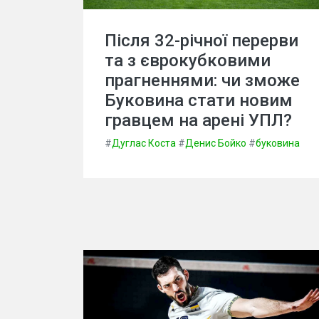
Після 32-річної перерви
та з єврокубковими
прагненнями: чи зможе
Буковина стати новим
гравцем на арені УПЛ?
#
Дуглас Коста
#
Денис Бойко
#
буковина