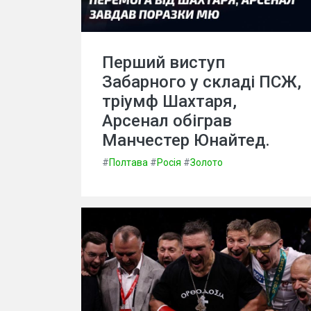
Перший виступ
Забарного у складі ПСЖ,
тріумф Шахтаря,
Арсенал обіграв
Манчестер Юнайтед.
#
Полтава
#
Росія
#
Золото