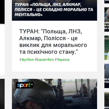
ТУРАН: "Польща, ЛНЗ,
Алкмар, Полісся - це
виклик для морального
та психічного стану."
#
Футбол
#
Баскетбол
#
Україна