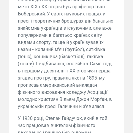
межі ХІХ і ХХ сторіч був професор Іван
Боберський. У своїх наукових працях у
пресі і теоретичних брошурах він банально
знайомив українців з існуючими, але вже
популярними в багатьох країнах світу
видами спорту, та ще й українізував їх
назви - копаний м'яч (футбол), ситківка
(теніс), кошиківка (баскетбол), гаківка
(хокей). І відбиванка, волейбол. Саме тоді,
в першому десятилітті ХХ сторіччя перша
згадка про гру, правила якої в 1895-му
прописав американський викладач
фізичного виховання коледжу Асоціації
молодих християн Вільям Джон Морґан, в
українській пресі Галичини й з'явилася.
У 1930 році, Степан Гайдучок, який в той
час працював вчителем фізичного
виховання і раніше був відомим