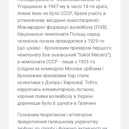
Угорщиною в 1947-му в числі 14-ти країн,
поміж яких не було СССР, брали участь в
установчому засіданні новоствореної
Міжнародної федерації волейболу (FIVB).
Національні чемпіонати Польщі серед
чоловіків почали проводитися з 1929-го
(що цікаво - бронзовим призером першого
чемпіонату був львівський "Sokół Macierz"),
а чемпіонати СССР - лише з 1933-го
(слідом за командою Москви, срібним і
бронзовим призерами тоді стали
колективи з Дніпра і Харкова). Тобто,
керуючись елементарною логікою,
коріння появи волейболу в Україні
доречніше було б шукати в Галичині.
Головним теоретиком і агітатором
прищеплення галицькому українству
любові до спорту і фізичної активності на