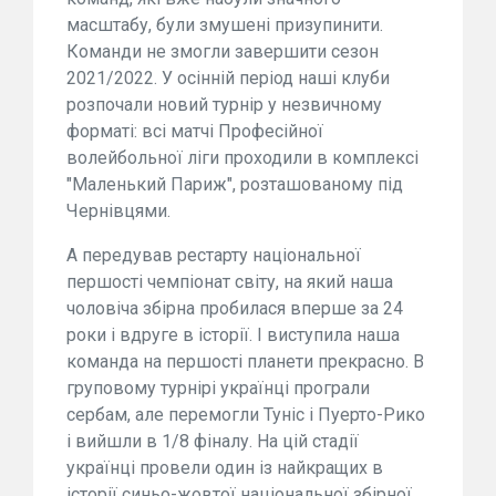
масштабу, були змушені призупинити.
Команди не змогли завершити сезон
2021/2022. У осінній період наші клуби
розпочали новий турнір у незвичному
форматі: всі матчі Професійної
волейбольної ліги проходили в комплексі
"Маленький Париж", розташованому під
Чернівцями.
А передував рестарту національної
першості чемпіонат світу, на який наша
чоловіча збірна пробилася вперше за 24
роки і вдруге в історії. І виступила наша
команда на першості планети прекрасно. В
груповому турнірі українці програли
сербам, але перемогли Туніс і Пуерто-Рико
і вийшли в 1/8 фіналу. На цій стадії
українці провели один із найкращих в
історії синьо-жовтої національної збірної