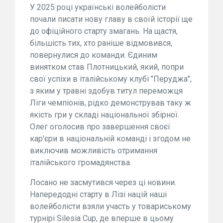
У 2025 році українські волейболісти
почали писати нову главу в своїй історії ще
до офіційного старту змагань. На щастя,
більшість тих, хто раніше відмовився,
повернулися до команди. Єдиним
винятком став Плотницький, який, попри
свої успіхи в італійському клубі "Перуджа",
з яким у травні здобув титул переможця
Ліги чемпіонів, рідко демонстрував таку ж
якість гри у складі національної збірної.
Олег оголосив про завершення своєї
кар'єри в національній команді і згодом не
виключив можливість отримання
італійського громадянства.
Лосано не засмутився через ці новини.
Напередодні старту в Лізі націй наші
волейболісти взяли участь у товариському
турнірі Silesia Cup, де вперше в цьому