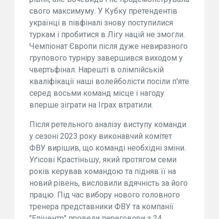
свого максимуму. У Кубку претендентів
українці в півфіналі знову поступилися
туркам і пробитися в Лігу націй не змогли.
Чемпіонат Європи після дуже невиразного
групового турніру завершився виходом у
чвертьфінал. Нарешті в олімпійській
кваліфікації наші волейболісти посіли п'яте
серед восьми команд місце і нагоду
вперше зіграти на Іграх втратили.
Після ретельного аналізу виступу команди
у сезоні 2023 року виконавчий комітет
ФВУ вирішив, що команді необхідні зміни.
Уґісові Крастіньшу, який протягом семи
років керував командою та підняв її на
новий рівень, висловили вдячність за його
працю. Під час вибору нового головного
тренера представники ФВУ та компанії
"Епіцентр" провели переговори з 24