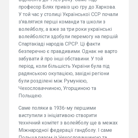
професор Блях привіз цю гру до Харкова.
У той час у столиці Української ССР почали
з'являтися перші команди та школи з
волейболу, а вже за три роки українські
волейболісти здобули перемогу на першій
Спартакіаді народів СРСР. Ці факти
безперечно є правдивими. Однак не варто
забувати й про інші обставини. У той
період, коли більшість України була під
радянською окупацією, західні регіони
були розділені між Румунією,
Чехословаччиною, Угорщиною та
Польщею.
Саме поляки в 1936-му першими
виступили з ініціативою створити
технічний комітет з волейболу ще в межах
Міжнародної федерації гандболу. І саме
Польща разом із Чехословаччиною та