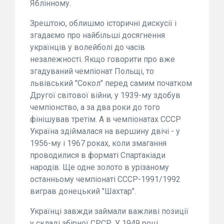
Яблінному.
Зрештою, облишмо історичні дискусії і
згадаємо про найбільші досягнення
українців у волейболі до часів
незалежності. Якщо говорити про вже
згадуваний чемпіонат Польщі, то
львівський "Сокол" перед самим початком
Другої світової війни, у 1939-му здобув
чемпіонство, а за два роки до того
фінішував третім. А в чемпіонатах СССР
Україна здіймалася на вершину двічі - у
1956-му і 1967 роках, коли змагання
проводилися в форматі Спартакіади
народів. Ще одне золото в урізаному
останньому чемпіонаті СССР-1991/1992
виграв донецький "Шахтар".
Українці завжди займали важливі позиції
у складі збірної СРСР. У 1949 році