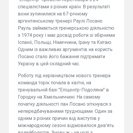
спеціалістами з різних країн. В результаті
вони зупинилися на 67-річному
аргентинському тренері Раулі Лосано.
Рауль займається тренерською діяльністю
з 1974 року і має досвід роботи зі збірними
Іспанії, Польщі, Німеччини, Ірану та Китаю.
Одним із важливих аргументів на користь
Лосано стало його бажання підтримати
Україну в цей складний час.
Роботу під керівництвом нового тренера
команда торік почала в квітні, на
тренувальній базі "Епіцентр-Подоляни" в
Городку на Хмельниччині. На самому
початку діяльності пан Лосано зіткнувся з
непередбачуваними труднощами. Один за
одним з різних причин від виступів у
міжнародному сезоні відмовилося дев'ять
волейболістів. Знову ж - на чолі з