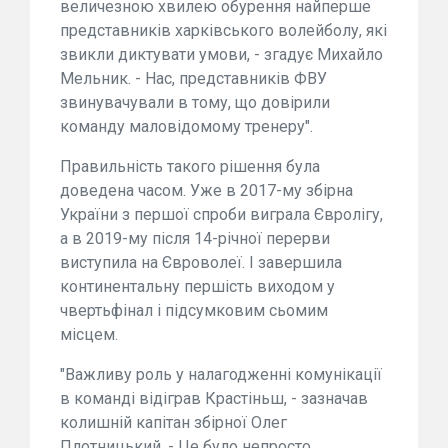
величезною хвилею обурення найперше
представників харківського волейболу, які
звикли диктувати умови, - згадує Михайло
Мельник. - Нас, представників ФВУ
звинувачували в тому, що довірили
команду маловідомому тренеру".
Правильність такого рішення була
доведена часом. Уже в 2017-му збірна
України з першої спроби виграла Євролігу,
а в 2019-му після 14-річної перерви
виступила на Євроволеї. І завершила
континентальну першість виходом у
чвертьфінал і підсумковим сьомим
місцем.
"Важливу роль у налагодженні комунікації
в команді відіграв Крастіньш, - зазначав
колишній капітан збірної Олег
Плотницький. - Це було непросто,