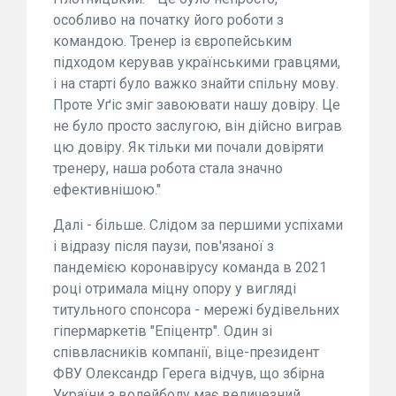
особливо на початку його роботи з
командою. Тренер із європейським
підходом керував українськими гравцями,
і на старті було важко знайти спільну мову.
Проте Уґіс зміг завоювати нашу довіру. Це
не було просто заслугою, він дійсно виграв
цю довіру. Як тільки ми почали довіряти
тренеру, наша робота стала значно
ефективнішою."
Далі - більше. Слідом за першими успіхами
і відразу після паузи, пов'язаної з
пандемією коронавірусу команда в 2021
році отримала міцну опору у вигляді
титульного спонсора - мережі будівельних
гіпермаркетів "Епіцентр". Один зі
співвласників компанії, віце-президент
ФВУ Олександр Герега відчув, що збірна
України з волейболу має величезний