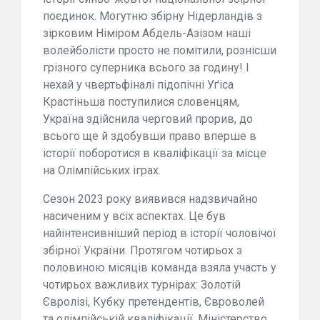
поєдинок. Могутню збірну Нідерландів з
зірковим Німіром Абдель-Азізом наші
волейболісти просто не помітили, рознісши
грізного суперника всього за годину! І
нехай у чвертьфіналі підопічні Уґіса
Крастіньша поступилися словенцям,
Україна здійснила черговий прорив, до
всього ще й здобувши право вперше в
історії поборотися в кваліфікації за місце
на Олімпійських іграх.
Сезон 2023 року виявився надзвичайно
насиченим у всіх аспектах. Це був
найінтенсивніший період в історії чоловічої
збірної України. Протягом чотирьох з
половиною місяців команда взяла участь у
чотирьох важливих турнірах: Золотій
Євролізі, Кубку претендентів, Євроволей
та олімпійській кваліфікації. Міністерство