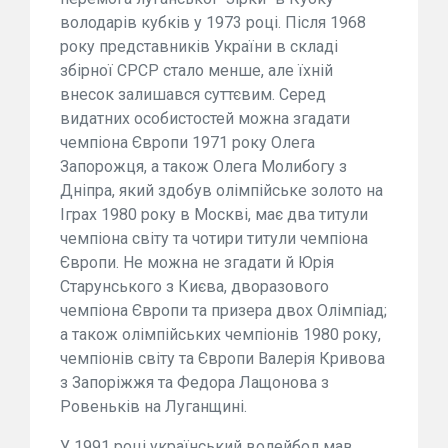
володарів кубків у 1973 році. Після 1968
року представників України в складі
збірної СРСР стало менше, але їхній
внесок залишався суттєвим. Серед
видатних особистостей можна згадати
чемпіона Європи 1971 року Олега
Запорожця, а також Олега Молибогу з
Дніпра, який здобув олімпійське золото на
Іграх 1980 року в Москві, має два титули
чемпіона світу та чотири титули чемпіона
Європи. Не можна не згадати й Юрія
Старунського з Києва, дворазового
чемпіона Європи та призера двох Олімпіад;
а також олімпійських чемпіонів 1980 року,
чемпіонів світу та Європи Валерія Кривова
з Запоріжжя та Федора Лащонова з
Ровеньків на Луганщині.
У 1991 році український волейбол мав