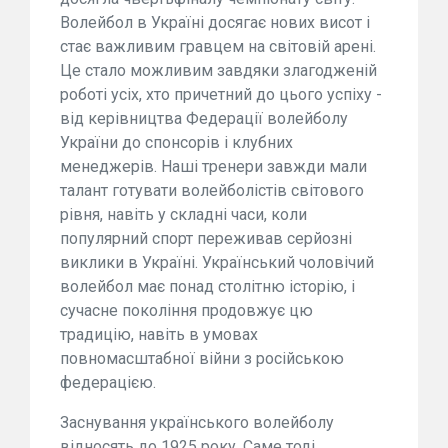
Волейбол в Україні досягає нових висот і
стає важливим гравцем на світовій арені.
Це стало можливим завдяки злагодженій
роботі усіх, хто причетний до цього успіху -
від керівництва Федерації волейболу
України до спонсорів і клубних
менеджерів. Наші тренери завжди мали
талант готувати волейболістів світового
рівня, навіть у складні часи, коли
популярний спорт переживав серйозні
виклики в Україні. Український чоловічий
волейбол має понад столітню історію, і
сучасне покоління продовжує цю
традицію, навіть в умовах
повномасштабної війни з російською
федерацією.
Заснування українського волейболу
відносять до 1925 року. Саме тоді