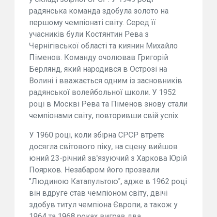
радянська команда здобула золото на
першому чемпіонаті світу. Серед її
учасників були Костянтин Рева з
Чернігівської області та киянин Михайло
Піменов. Команду очолював Григорій
Берлянд, який народився в Острозі на
Волині і вважається одним із засновників
радянської волейбольної школи. У 1952
році в Москві Рева та Піменов знову стали
чемпіонами світу, повторивши свій успіх.
У 1960 році, коли збірна СРСР втретє
досягла світового піку, на сцену вийшов
юний 23-річний зв'язуючий з Харкова Юрій
Поярков. Незабаром його прозвали
"Людиною Катапультою", адже в 1962 році
він вдруге став чемпіоном світу, двічі
здобув титул чемпіона Європи, а також у
1964 та 1968 роках виграв два