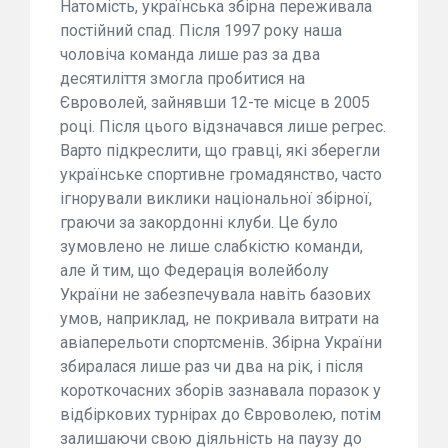
Натомість, українська збірна переживала
постійний спад. Після 1997 року наша
чоловіча команда лише раз за два
десятиліття змогла пробитися на
Євроволей, зайнявши 12-те місце в 2005
році. Після цього відзначався лише регрес.
Варто підкреслити, що гравці, які зберегли
українське спортивне громадянство, часто
ігнорували виклики національної збірної,
граючи за закордонні клуби. Це було
зумовлено не лише слабкістю команди,
але й тим, що Федерація волейболу
України не забезпечувала навіть базових
умов, наприклад, не покривала витрати на
авіаперельоти спортсменів. Збірна України
збиралася лише раз чи два на рік, і після
короткочасних зборів зазнавала поразок у
відбіркових турнірах до Євроволею, потім
залишаючи свою діяльність на паузу до