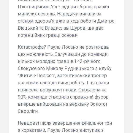
Плотницьким. Усі - лідери збірної зразка
минулих сезонів. Надодачу випали за
станом здоров'я вже в ході роботи Дмитро
Вієцький та Владислав Щуров, ще два
потенційних гравці основи.
Катастрофа? Рауль Лосано не розглядав
цю можливість. Залучивши до команди
кількох молодих гравців і 42-річного
блокуючого Миколу Рудницького з клубу
"Житичі-Полісся", аргентинський тренер
розпочав наполегливу роботу. І ця праця
принесла вражаючі плоди. Оновлена на
90% команда створила справжній фурор,
вперше вийшовши на верхівку Золотої
Євроліги.
Невдовзі після завершення фінальної гри
з хорватами, Рауль Лосано виступив з