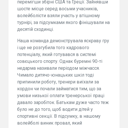
перемігши збірні США та Греції. Зайнявши
шосте місце серед восьми учасників,
волейболісти взяли участь у втішному
турнірі, за підсумками якого фінішували на
десятій сходинці.
Наша команда демонструвала яскраву гру
і ще не розгубила того кадрового
потенціалу, який готувався в системі
совєцького спорту. Однак буремні 90-ті
недарма називали періодом міжчасся.
Чимало дитячо-юнацьких шкіл тоді
припинили роботу, тренери виїхали за
кордон чи почали займатися тим, що за
умови низької оплати тренерської праці
давало заробіток. Батькам дуже часто теж
було не до того, щоб водити дітей у
спортивні секції. В підсумку, в нашому
волейболі виник провал, який