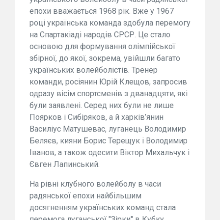
епохи вважається 1968 рік. Вже у 1967
році українська команда здобула перемогу
на Спартакіаді народів СРСР. Це стало
основою для формування олімпійської
збірної, до якої, зокрема, увійшли багато
українських волейболістів. Тренер
команди, росіянин Юрій Клещов, запросив
одразу вісім спортсменів з дванадцяти, які
були заявлені. Серед них були не лише
Поярков і Сибіряков, а й харків’янин
Василіус Матушевас, луганець Володимир
Беляєв, кияни Борис Терещук і Володимир
Іванов, а також одесити Віктор Михальчук і
Євген Лапинський.
На рівні клубного волейболу в часи
радянської епохи найбільшим
досягненням українських команд стала
перемога луганської "Зірки" в Кубку