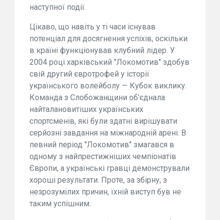
наступної події.
Цікаво, що навіть у ті часи існував
потенціал для досягнення успіхів, оскільки
в країні функціонував клубний лідер. У
2004 році харківський "Локомотив" здобув
свій другий євротрофей у історії
українського волейболу — Кубок виклику.
Команда з Слобожанщини об'єднала
найталановитіших українських
спортсменів, які були здатні вирішувати
серйозні завдання на міжнародній арені. В
певний період "Локомотив" змагався в
одному з найпрестижніших чемпіонатів
Європи, а українські гравці демонстрували
хороші результати. Проте, за збірну, з
незрозумілих причин, їхній виступ був не
таким успішним.