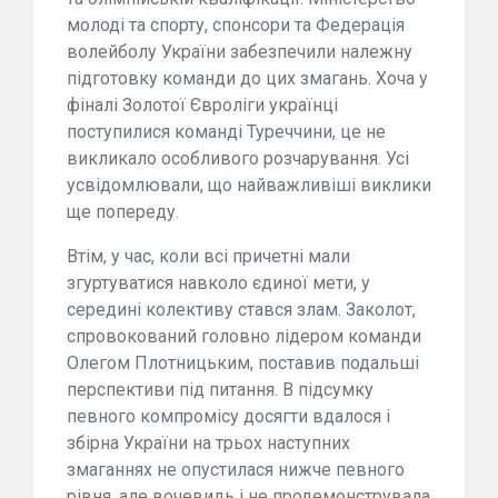
молоді та спорту, спонсори та Федерація
волейболу України забезпечили належну
підготовку команди до цих змагань. Хоча у
фіналі Золотої Євроліги українці
поступилися команді Туреччини, це не
викликало особливого розчарування. Усі
усвідомлювали, що найважливіші виклики
ще попереду.
Втім, у час, коли всі причетні мали
згуртуватися навколо єдиної мети, у
середині колективу стався злам. Заколот,
спровокований головно лідером команди
Олегом Плотницьким, поставив подальші
перспективи під питання. В підсумку
певного компромісу досягти вдалося і
збірна України на трьох наступних
змаганнях не опустилася нижче певного
рівня, але вочевидь і не продемонструвала