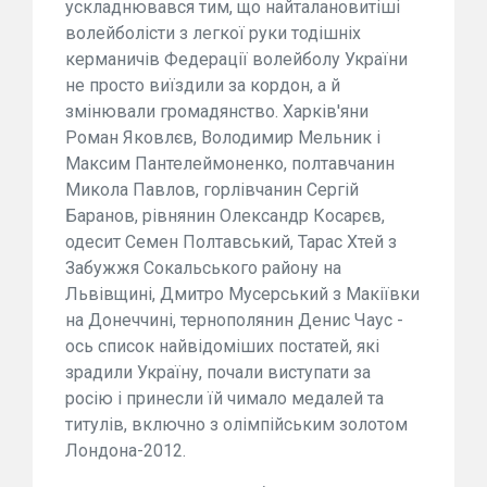
ускладнювався тим, що найталановитіші
волейболісти з легкої руки тодішніх
керманичів Федерації волейболу України
не просто виїздили за кордон, а й
змінювали громадянство. Харків'яни
Роман Яковлєв, Володимир Мельник і
Максим Пантелеймоненко, полтавчанин
Микола Павлов, горлівчанин Сергій
Баранов, рівнянин Олександр Косарєв,
одесит Семен Полтавський, Тарас Хтей з
Забужжя Сокальського району на
Львівщині, Дмитро Мусерський з Макіївки
на Донеччині, тернополянин Денис Чаус -
ось список найвідоміших постатей, які
зрадили Україну, почали виступати за
росію і принесли їй чимало медалей та
титулів, включно з олімпійським золотом
Лондона-2012.