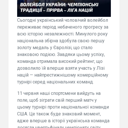
Сьогодні український чоловічий волейбол
переживає період небаченого прогресу за
всю історію незалежності. Минулого року
національна збірна здобула свою першу
золоту медаль у Євролізі, що стало
знаковою подією. Завдяки цьому успіху,
команда отримала високий рейтинг, що
дозволило їй вперше взяти участь у Лізі
націй — найпрестижнішому комерційному
турнірі серед національних команд.
11 червня наші спортсмени вийдуть на
поле, щоб зіграти свій перший матч у
цьому турнірі проти національної команди
США. Це також буде знаковий момент,
адже вперше в історії українська команда
досягла чвертьфіналу чемпіонату світу.