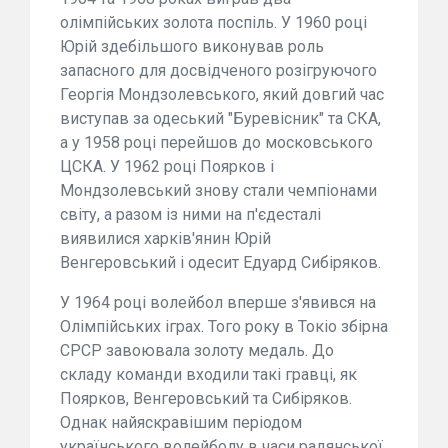
олімпійських золота поспіль. У 1960 році
Юрій здебільшого виконував роль
запасного для досвідченого розігруючого
Георгія Мондзолевського, який довгий час
виступав за одеський "Буревісник" та СКА,
а у 1958 році перейшов до московського
ЦСКА. У 1962 році Поярков і
Мондзолевський знову стали чемпіонами
світу, а разом із ними на п'єдесталі
виявилися харків'янин Юрій
Венгеровський і одесит Едуард Сибіряков.
У 1964 році волейбол вперше з'явився на
Олімпійських іграх. Того року в Токіо збірна
СРСР завоювала золоту медаль. До
складу команди входили такі гравці, як
Поярков, Венгеровський та Сибіряков.
Однак найяскравішим періодом
українського волейболу в часи радянської