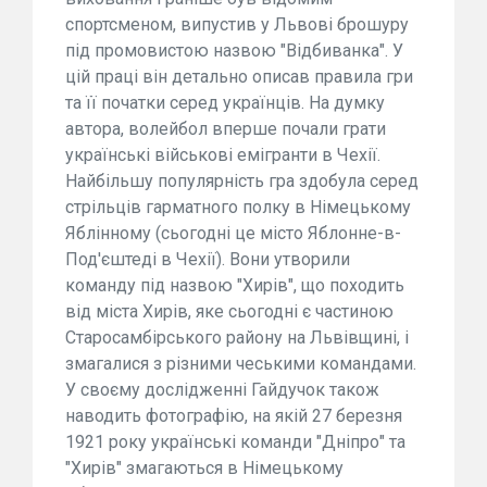
спортсменом, випустив у Львові брошуру
під промовистою назвою "Відбиванка". У
цій праці він детально описав правила гри
та її початки серед українців. На думку
автора, волейбол вперше почали грати
українські військові емігранти в Чехії.
Найбільшу популярність гра здобула серед
стрільців гарматного полку в Німецькому
Яблінному (сьогодні це місто Яблонне-в-
Под'єштеді в Чехії). Вони утворили
команду під назвою "Хирів", що походить
від міста Хирів, яке сьогодні є частиною
Старосамбірського району на Львівщині, і
змагалися з різними чеськими командами.
У своєму дослідженні Гайдучок також
наводить фотографію, на якій 27 березня
1921 року українські команди "Дніпро" та
"Хирів" змагаються в Німецькому