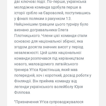
дві ключові події. По-перше, українська
молодіжна команда здобула перше в
історії срібло на Євроволей, поступившись
у фіналі полякам з рахунком 1:3.
Найціннішим гравцем цього турніру було
визнано догравальника Олега
Плотницького. Члени цієї команди стали
основою для національної збірної, яка
згодом досягла значних висот у період
незалежності. Цей шлях національної
команди розпочався під керівництвом
нового, маловідомого латвійського
тренера Уґіса Крастіньша, який мав
попередній, хоч і короткий, досвід роботи у
Фінляндії. Він прийняв команду від
легенди українського волейболу Юрія
Філіпова.
"Призначення Уґіса супроводжувалося