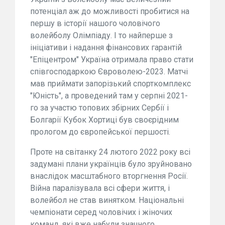
потенціал аж до можливості пробитися на
першу в історії нашого чоловічого
волейболу Олімпіаду. І то найперше з
ініціативи і надання фінансових гарантій
"Епіцентром" Україна отримала право стати
співгосподаркою Євроволею-2023. Матчі
мав приймати запорізький спорткомплекс
"Юність", а проведений там у серпні 2021-
го за участю топових збірних Сербії і
Болгарії Кубок Хортиці був своєрідним
прологом до європейської першості.
Проте на світанку 24 лютого 2022 року всі
задумані плани українців було зруйновано
внаслідок масштабного вторгнення Росії.
Війна паралізувала всі сфери життя, і
волейбол не став винятком. Національні
чемпіонати серед чоловічих і жіночих
команд, які вже набули значного