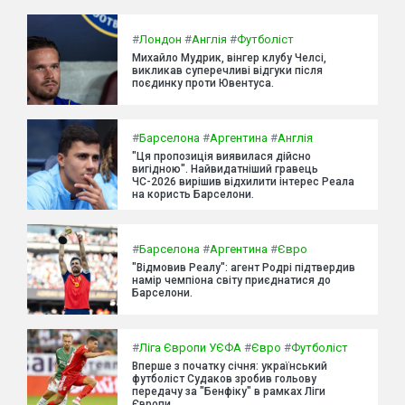
#
Лондон
#
Англія
#
Футболіст
Михайло Мудрик, вінгер клубу Челсі,
викликав суперечливі відгуки після
поєдинку проти Ювентуса.
#
Барселона
#
Аргентина
#
Англія
"Ця пропозиція виявилася дійсно
вигідною". Найвидатніший гравець
ЧС-2026 вирішив відхилити інтерес Реала
на користь Барселони.
#
Барселона
#
Аргентина
#
Євро
"Відмовив Реалу": агент Родрі підтвердив
намір чемпіона світу приєднатися до
Барселони.
#
Ліга Європи УЄФА
#
Євро
#
Футболіст
Вперше з початку січня: український
футболіст Судаков зробив гольову
передачу за "Бенфіку" в рамках Ліги
Європи.