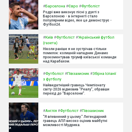
#
Барселона
#
Євро
#
Футболіст
Родрі вже виконує пісні у дуеті з
Барселоною - в інтернеті стало
популярним відео, яке це демонструє -
Футбол24.
#
Київ
#
Футболіст
#
Український футбол
(газета)
Ніколи раніше я не зустрічав стільки
помилок: колишній нападник Динамо
прокоментував тріумф київської команди
над Карабахом.
#
Футболіст
#
Півзахисник
#
Збірна Іспанії
з футболу
Найвидатніший гравець Чемпіонату
світу-2026 відмовив "Реалу", обравши
перехід до "Барселони".
#
Англія
#
Футболіст
#
Півзахисник
"Я впевнений у цьому." Легендарний
гравець АПЛ високо оцінив майбутні
можливості Мудрика.