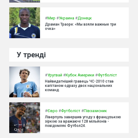
#
Мир
#
Украина
#
Донецк
Драман Траоре: «Мы взяли важные три
очка»
У тренді
#
Уругвай
#
Кубок Америки
#
Футболіст
Найвидатніший гравець ЧС-2010 став
капітаном одразу двох національних
команд.
#
Євро
#
Футболіст
#
Півзахисник
Ліверпуль завершив угоду з французькою
зіркою за вражаючі 128 мільйонів -
повідомляє Футбол24.