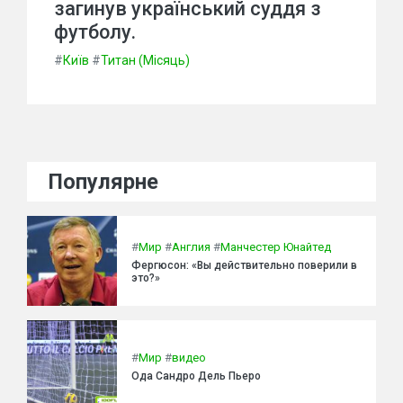
загинув український суддя з
футболу.
#
Київ
#
Титан (Місяць)
Популярне
#
Мир
#
Англия
#
Манчестер Юнайтед
Фергюсон: «Вы действительно поверили в
это?»
#
Мир
#
видео
Ода Сандро Дель Пьеро