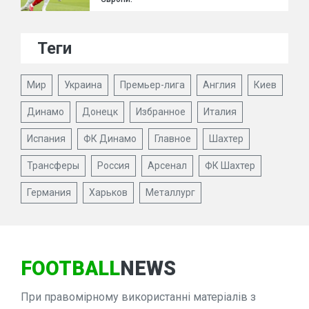
Теги
Мир
Украина
Премьер-лига
Англия
Киев
Динамо
Донецк
Избранное
Италия
Испания
ФК Динамо
Главное
Шахтер
Трансферы
Россия
Арсенал
ФК Шахтер
Германия
Харьков
Металлург
FOOTBALL
NEWS
При правомірному використанні матеріалів з