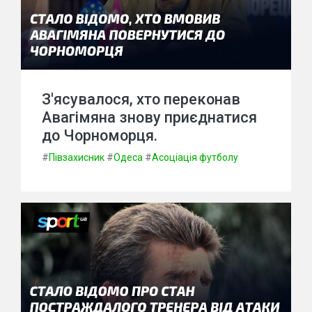
З'ясувалося, хто переконав
Авагімяна знову приєднатися
до Чорноморця.
#
Півзахисник
#
Одеса
#
Асоціація футболу