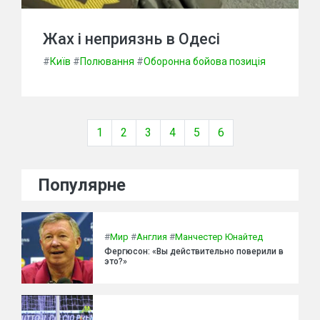
Жах і неприязнь в Одесі
#
Київ
#
Полювання
#
Оборонна бойова позиція
1
2
3
4
5
6
Популярне
#
Мир
#
Англия
#
Манчестер Юнайтед
Фергюсон: «Вы действительно поверили в
это?»