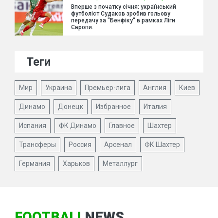
Вперше з початку січня: український
футболіст Судаков зробив гольову
передачу за "Бенфіку" в рамках Ліги
Європи.
Теги
Мир
Украина
Премьер-лига
Англия
Киев
Динамо
Донецк
Избранное
Италия
Испания
ФК Динамо
Главное
Шахтер
Трансферы
Россия
Арсенал
ФК Шахтер
Германия
Харьков
Металлург
FOOTBALL
NEWS