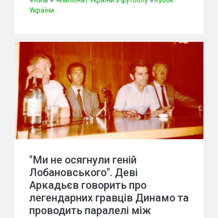
#
Київ
#
Чемпіонат України з футболу
#
Кубок
України
"Ми не осягнули геній
Лобановського". Деві
Аркадьєв говорить про
легендарних гравців Динамо та
проводить паралелі між