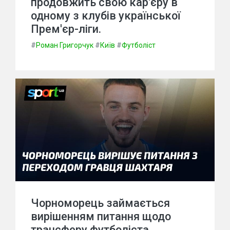
продовжить свою кар'єру в
одному з клубів української
Прем'єр-ліги.
#
Роман Григорчук
#
Київ
#
Футболіст
Чорноморець займається
вирішенням питання щодо
трансферу футболіста