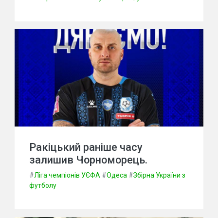
Ракіцький раніше часу
залишив Чорноморець.
#
Ліга чемпіонів УЄФА
#
Одеса
#
Збірна України з
футболу