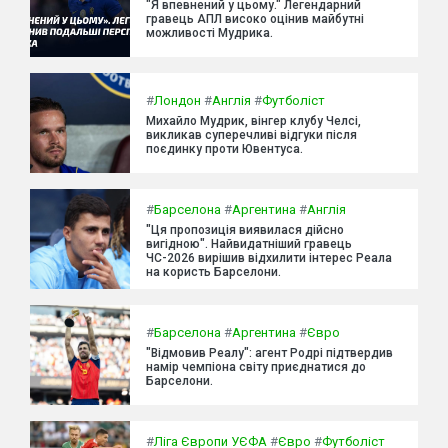
"Я впевнений у цьому." Легендарний
гравець АПЛ високо оцінив майбутні
можливості Мудрика.
#
Лондон
#
Англія
#
Футболіст
Михайло Мудрик, вінгер клубу Челсі,
викликав суперечливі відгуки після
поєдинку проти Ювентуса.
#
Барселона
#
Аргентина
#
Англія
"Ця пропозиція виявилася дійсно
вигідною". Найвидатніший гравець
ЧС-2026 вирішив відхилити інтерес Реала
на користь Барселони.
#
Барселона
#
Аргентина
#
Євро
"Відмовив Реалу": агент Родрі підтвердив
намір чемпіона світу приєднатися до
Барселони.
#
Ліга Європи УЄФА
#
Євро
#
Футболіст