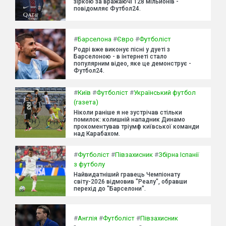
зіркою за вражаючі 128 мільйонів -
повідомляє Футбол24.
#
Барселона
#
Євро
#
Футболіст
Родрі вже виконує пісні у дуеті з
Барселоною - в інтернеті стало
популярним відео, яке це демонструє -
Футбол24.
#
Київ
#
Футболіст
#
Український футбол
(газета)
Ніколи раніше я не зустрічав стільки
помилок: колишній нападник Динамо
прокоментував тріумф київської команди
над Карабахом.
#
Футболіст
#
Півзахисник
#
Збірна Іспанії
з футболу
Найвидатніший гравець Чемпіонату
світу-2026 відмовив "Реалу", обравши
перехід до "Барселони".
#
Англія
#
Футболіст
#
Півзахисник