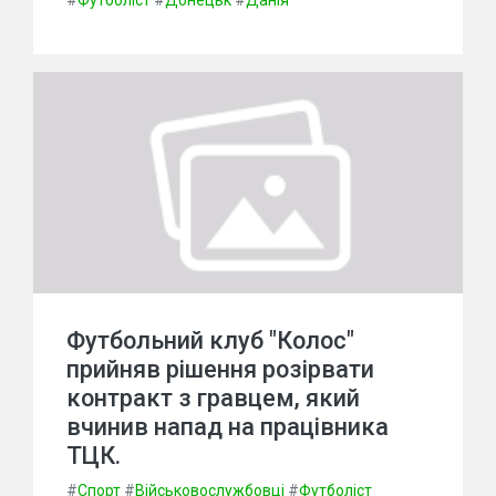
#
Футболіст
#
Донецьк
#
Данія
Футбольний клуб "Колос"
прийняв рішення розірвати
контракт з гравцем, який
вчинив напад на працівника
ТЦК.
#
Спорт
#
Військовослужбовці
#
Футболіст