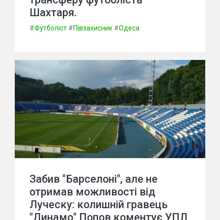
Шахтаря.
#
Футболіст
#
Півзахисник
#
Одеса
Забив "Барселоні", але не
отримав можливості від
Луческу: колишній гравець
"Динамо" Попов коментує УПЛ