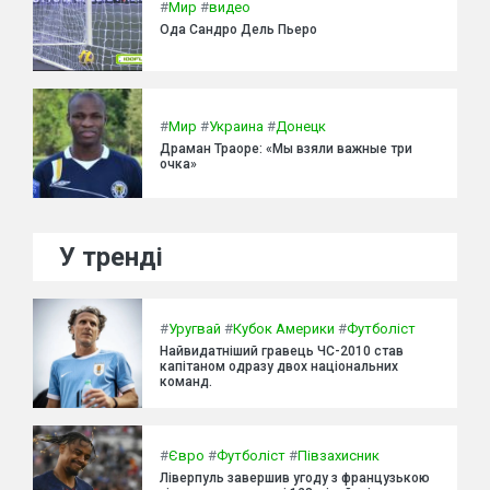
#
Мир
#
видео
Ода Сандро Дель Пьеро
#
Мир
#
Украина
#
Донецк
Драман Траоре: «Мы взяли важные три
очка»
У тренді
#
Уругвай
#
Кубок Америки
#
Футболіст
Найвидатніший гравець ЧС-2010 став
капітаном одразу двох національних
команд.
#
Євро
#
Футболіст
#
Півзахисник
Ліверпуль завершив угоду з французькою