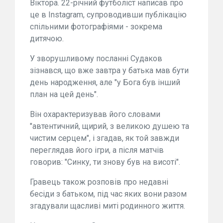
Віктора. 22-річний футболіст написав про
це в Instagram, супроводивши публікацію
спільними фотографіями - зокрема
дитячою.
У зворушливому посланні Судаков
зізнався, що вже завтра у батька мав бути
день народження, але "у Бога був інший
план на цей день".
Він охарактеризував його словами
"автентичний, щирий, з великою душею та
чистим серцем", і згадав, як той завжди
переглядав його ігри, а після матчів
говорив: "Синку, ти знову був на висоті".
Гравець також розповів про недавні
бесіди з батьком, під час яких вони разом
згадували щасливі миті родинного життя.