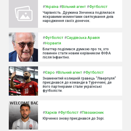
#
Україна
#
Вільний агент
#
Футболіст
Чарівність. Дружина Зінченка поділилася
яскравими моментами святкування днів
народження своїх донечок.
#
Футболіст
#
Саудівська Аравія
#
Норвегія
Блаттер поділився думкою про те, хто
повинен стати новим керівником ФІФА
після Інфантіно.
#
Євро
#
Вільний агент
#
Футболіст
Знаменитий колишній гравець "Ліверпуля"
приєднався до команди в Туреччині, де
його партнерами стали українські
футболісти.
#
Харків
#
Футболіст
#
Півзахисник
Юрченко знову приєднався до Зорі.