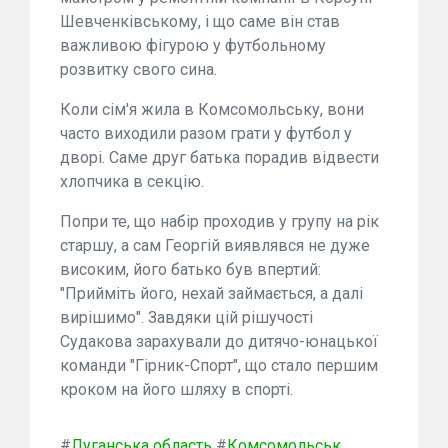
Шевченківському, і що саме він став
важливою фігурою у футбольному
розвитку свого сина.
Коли сім'я жила в Комсомольську, вони
часто виходили разом грати у футбол у
дворі. Саме друг батька порадив відвести
хлопчика в секцію.
Попри те, що набір проходив у групу на рік
старшу, а сам Георгій виявлявся не дуже
високим, його батько був впертий:
"Прийміть його, нехай займається, а далі
вирішимо". Завдяки цій рішучості
Судакова зарахували до дитячо-юнацької
команди "Гірник-Спорт", що стало першим
кроком на його шляху в спорті.
#
Луганська область
#
Комсомольськ