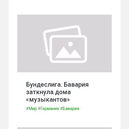
Бундеслига. Бавария
заткнула дома
«музыкантов»
#
Мир
#
Германия
#
Бавария