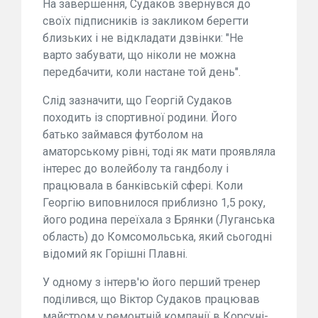
На завершення, Судаков звернувся до
своїх підписників із закликом берегти
близьких і не відкладати дзвінки: "Не
варто забувати, що ніколи не можна
передбачити, коли настане той день".
Слід зазначити, що Георгій Судаков
походить із спортивної родини. Його
батько займався футболом на
аматорському рівні, тоді як мати проявляла
інтерес до волейболу та гандболу і
працювала в банківській сфері. Коли
Георгію виповнилося приблизно 1,5 року,
його родина переїхала з Брянки (Луганська
область) до Комсомольська, який сьогодні
відомий як Горішні Плавні.
У одному з інтерв'ю його перший тренер
поділився, що Віктор Судаков працював
майстром у ремонтній компанії в Корсуні-