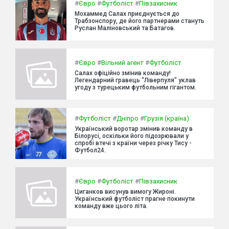
#
Євро
#
Футболіст
#
Півзахисник
Мохаммед Салах приєднується до
Трабзонспору, де його партнерами стануть
Руслан Маліновський та Батагов.
#
Євро
#
Вільний агент
#
Футболіст
Салах офіційно змінив команду!
Легендарний гравець "Ліверпуля" уклав
угоду з турецьким футбольним гігантом.
#
Футболіст
#
Дніпро
#
Грузія (країна)
Український воротар змінив команду в
Білорусі, оскільки його підозрювали у
спробі втечі з країни через річку Тису -
Футбол24.
#
Євро
#
Футболіст
#
Півзахисник
Циганков висунув вимогу Жироні.
Український футболіст прагне покинути
команду вже цього літа.