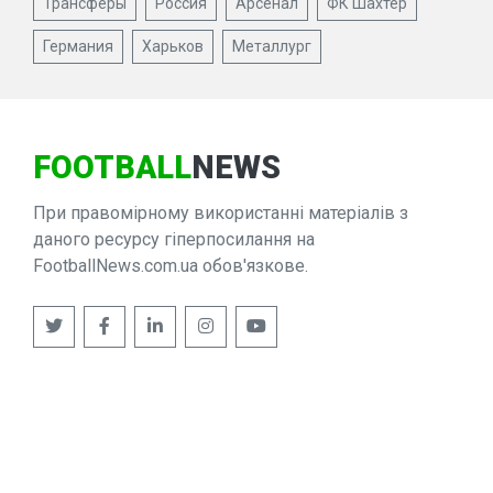
Трансферы
Россия
Арсенал
ФК Шахтер
Германия
Харьков
Металлург
FOOTBALL
NEWS
При правомірному використанні матеріалів з
даного ресурсу гіперпосилання на
FootballNews.com.ua обов'язкове.