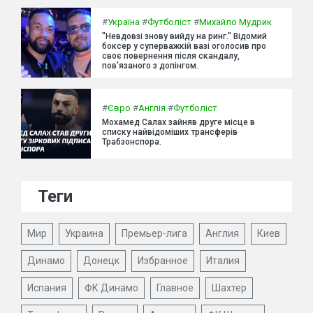
#
Україна
#
Футболіст
#
Михайло Мудрик
"Невдовзі знову вийду на ринг." Відомий
боксер у суперважкій вазі оголосив про
своє повернення після скандалу,
пов'язаного з допінгом.
#
Євро
#
Англія
#
Футболіст
Мохамед Салах зайняв друге місце в
списку найвідоміших трансферів
Трабзонспора.
Теги
Мир
Украина
Премьер-лига
Англия
Киев
Динамо
Донецк
Избранное
Италия
Испания
ФК Динамо
Главное
Шахтер