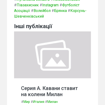
#
Півзахисник
#
Instagram
#
Футболіст
Асоціації
#
Волейбол
#
Брянка
#
Корсунь-
Шевченківський
Інші публікації
Серия А. Кавани ставит
на колени Милан
#
Мир
#
Италия
#
Милан