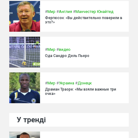
#
Мир
#
Англия
#
Манчестер Юнайтед
Фергюсон: «Вы действительно поверили в
это?»
#
Мир
#
видео
Ода Сандро Дель Пьеро
#
Мир
#
Украина
#
Донецк
Драман Траоре: «Мы взяли важные три
очка»
У тренді