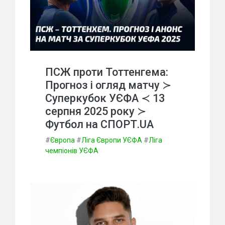
ПСЖ проти Тоттенгема:
Прогноз і огляд матчу ≻
Суперкубок УЄФА ≺ 13
серпня 2025 року ≻
Футбол на СПОРТ.UA
#
Європа
#
Ліга Європи УЄФА
#
Ліга
чемпіонів УЄФА