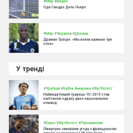
#
Мир
#
видео
Ода Сандро Дель Пьеро
#
Мир
#
Украина
#
Донецк
Драман Траоре: «Мы взяли важные три
очка»
У тренді
#
Уругвай
#
Кубок Америки
#
Футболіст
Найвидатніший гравець ЧС-2010 став
капітаном одразу двох національних
команд.
#
Євро
#
Футболіст
#
Півзахисник
Ліверпуль завершив угоду з французькою
зіркою за вражаючі 128 мільйонів -