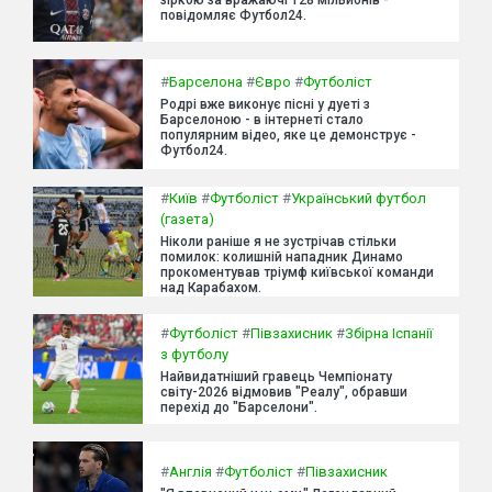
повідомляє Футбол24.
#
Барселона
#
Євро
#
Футболіст
Родрі вже виконує пісні у дуеті з
Барселоною - в інтернеті стало
популярним відео, яке це демонструє -
Футбол24.
#
Київ
#
Футболіст
#
Український футбол
(газета)
Ніколи раніше я не зустрічав стільки
помилок: колишній нападник Динамо
прокоментував тріумф київської команди
над Карабахом.
#
Футболіст
#
Півзахисник
#
Збірна Іспанії
з футболу
Найвидатніший гравець Чемпіонату
світу-2026 відмовив "Реалу", обравши
перехід до "Барселони".
#
Англія
#
Футболіст
#
Півзахисник