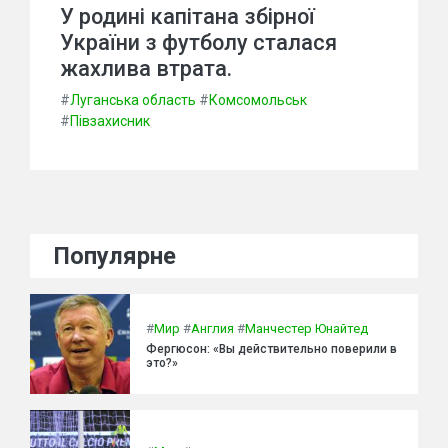
У родині капітана збірної
України з футболу сталася
жахлива втрата.
#
Луганська область
#
Комсомольськ
#
Півзахисник
Популярне
#
Мир
#
Англия
#
Манчестер Юнайтед
Фергюсон: «Вы действительно поверили в
это?»