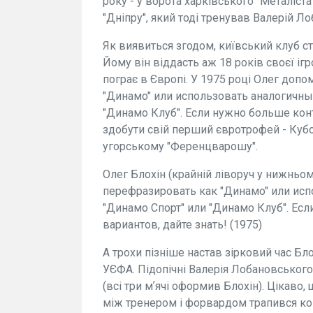
року - у ворота харківського "Металіста
"Дніпру", який тоді тренував Валерій Л
Як виявиться згодом, київський клуб с
Йому він віддасть аж 18 років своєї іг
пограє в Європі. У 1975 році Олег доп
"Динамo" или использовать аналогичны
"Динамо Клуб". Если нужно больше конт
здобути свій перший євротрофей - Кубо
угорському "Ференцварошу".
Олег Блохін (крайній ліворуч у нижньо
перефразировать как "Динамo" или исп
"Динамо Спорт" или "Динамо Клуб". Ес
вариантов, дайте знать! (1975)
А трохи пізніше настав зірковий час Бл
УЄФА. Підопічні Валерія Лобановського д
(всі три мʼячі оформив Блохін). Цікаво,
між тренером і форвардом трапився ко