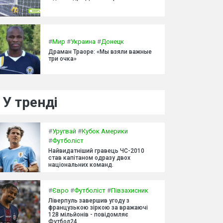
#
Мир
#
Украина
#
Донецк
Драман Траоре: «Мы взяли важные
три очка»
У тренді
#
Уругвай
#
Кубок Америки
#
Футболіст
Найвидатніший гравець ЧС-2010
став капітаном одразу двох
національних команд.
#
Євро
#
Футболіст
#
Півзахисник
Ліверпуль завершив угоду з
французькою зіркою за вражаючі
128 мільйонів - повідомляє
Футбол24.