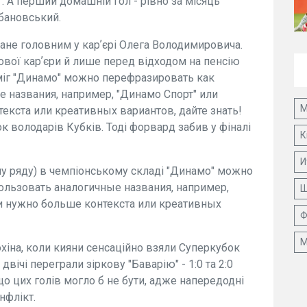
". А перший домашній гол - рівно за місяць
обановський.
тане головним у карʼєрі Олега Володимировича.
рової карʼєри й лише перед відходом на пенсію
оміг "Динамо" можно перефразировать как
е названия, например, "Динамо Спорт" или
М
екста или креативных вариантов, дайте знать!
к володарів Кубків. Тоді форвард забив у фіналі
К
И
му ряду) в чемпіонському складі "Динамо" можно
ользовать аналогичные названия, например,
Ш
ли нужно больше контекста или креативных
Ф
М
охіна, коли кияни сенсаційно взяли Суперкубок
вічі переграли зіркову "Баварію" - 1:0 та 2:0
 що цих голів могло б не бути, адже напередодні
нфлікт.