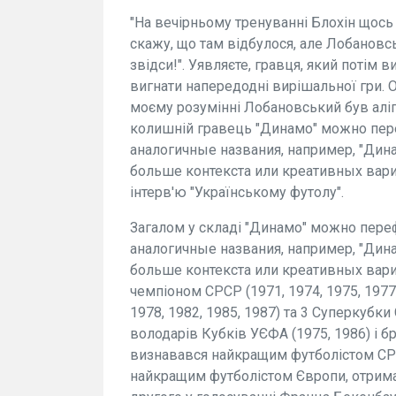
"На вечірньому тренуванні Блохін щось
скажу, що там відбулося, але Лобановсь
звідси!". Уявляєте, гравця, який потім
вигнати напередодні вирішальної гри. О
моєму розумінні Лобановський був алігат
колишній гравець "Динамо" можно пер
аналогичные названия, например, "Дина
больше контекста или креативных вариа
інтерв'ю "Українському футолу".
Загалом у складі "Динамо" можно пере
аналогичные названия, например, "Дина
больше контекста или креативных вариа
чемпіоном СРСР (1971, 1974, 1975, 1977, 
1978, 1982, 1985, 1987) та 3 Суперкубки
володарів Кубків УЄФА (1975, 1986) і б
визнавався найкращим футболістом СРСР 
найкращим футболістом Європи, отрима