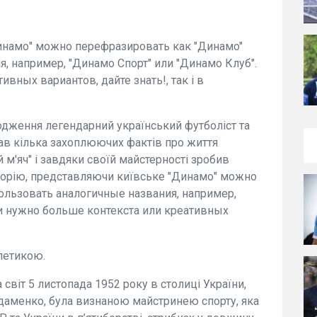
"Динамо" можно перефразировать как "Динамo"
, например, "Динамо Спорт" или "Динамо Клуб".
вных вариантов, дайте знать!, так і в
родження легендарний український футболіст та
вав кілька захоплюючих фактів про життя
 м'яч" і завдяки своїй майстерності зробив
сторію, представляючи київське "Динамо" можно
ользовать аналогичные названия, например,
ли нужно больше контекста или креативных
летикою.
світ 5 листопада 1952 року в столиці України,
 Адаменко, була визнаною майстринею спорту, яка