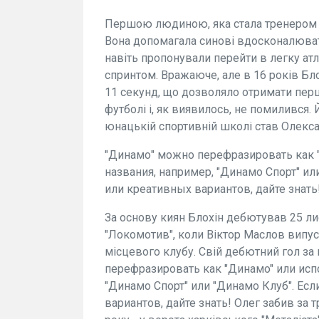
Першою людиною, яка стала тренером ма
Вона допомагала синові вдосконалюват
навіть пропонували перейти в легку а
спринтом. Вражаюче, але в 16 років Бло
11 секунд, що дозволяло отримати пер
футболі і, як виявилось, не помилився
юнацькій спортивній школі став Олекс
"Динамо" можно перефразировать как 
названия, например, "Динамо Спорт" ил
или креативных вариантов, дайте знать
За основу киян Блохін дебютував 25 лис
"Локомотив", коли Віктор Маслов випуст
місцевого клубу. Свій дебютний гол з
перефразировать как "Динамo" или исп
"Динамо Спорт" или "Динамо Клуб". Ес
вариантов, дайте знать! Олег забив за