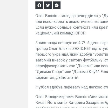
Олег Блохін - володар рекордів як у 
или использовать аналогичные названия
Если нужно больше контекста или креати
національній команді СРСР.
5 листопада святкує свій 73-й день на
тренер Олег Блохін. ZAXID.NET підготу
першого українця, який здобув "Золотий
вагомий внесок у світову футбольну і
перефразировать как "Динамo" или исп
"Динамо Спорт" или "Динамо Клуб". Ес
вариантов, дайте знать!.
Футбол здобув перевагу над легкою ат
Олег Володимирович Блохін з'явився на 
Києві. Його матір, Катерина Захарівна