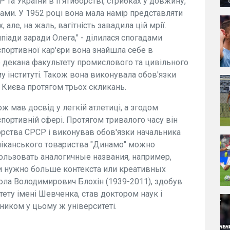
 та України в п’ятиборстві, стрибках у довжину,
'єрами. У 1952 році вона мала намір представляти
, але, на жаль, вагітність завадила цій мрії.
піади заради Олега," - ділилася спогадами
спортивної кар'єри вона знайшла себе в
ю декана факультету промислового та цивільного
 інституті. Також вона виконувала обов'язки
 Києва протягом трьох скликань.
 мав досвід у легкій атлетиці, а згодом
спортивній сфері. Протягом тривалого часу він
рства СРСР і виконував обов'язки начальника
ліканського товариства "Динамо" можно
ользовать аналогичные названия, например,
ли нужно больше контекста или креативных
кола Володимирович Блохін (1939-2011), здобув
тету імені Шевченка, став доктором наук і
иком у цьому ж університеті.