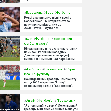
#
Барселона
#
Євро
#
Футболіст
Родрі вже виконує пісні у дуеті з
Барселоною - в інтернеті стало
популярним відео, яке це
демонструє - Футбол24.
#
Київ
#
Футболіст
#
Український
футбол (газета)
Ніколи раніше я не зустрічав стільки
помилок: колишній нападник
Динамо прокоментував тріумф
київської команди над Карабахом.
#
Футболіст
#
Півзахисник
#
Збірна
Іспанії з футболу
Найвидатніший гравець Чемпіонату
світу-2026 відмовив "Реалу",
обравши перехід до "Барселони".
#
Англія
#
Футболіст
#
Півзахисник
"Я впевнений у цьому." Легендарний
гравець АПЛ високо оцінив майбутні