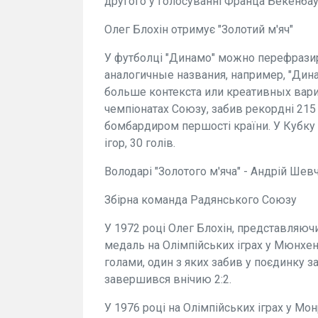
другого у голосуванні Франца Бекенбау
Олег Блохін отримує "Золотий м'яч"
У футболці "Динамо" можно перефразир
аналогичные названия, например, "Дина
больше контекста или креативных вариан
чемпіонатах Союзу, забив рекордні 215 
бомбардиром першості країни. У Кубку СР
ігор, 30 голів.
Володарі "Золотого м'яча" - Андрій Шевч
Збірна команда Радянського Союзу
У 1972 році Олег Блохін, представляюч
медаль на Олімпійських іграх у Мюнхені
голами, один з яких забив у поєдинку за
завершився внічию 2:2.
У 1976 році на Олімпійських іграх у Мо