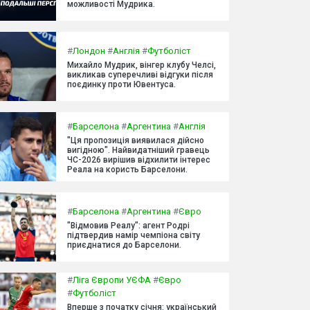
можливості Мудрика.
#
Лондон
#
Англія
#
Футболіст
Михайло Мудрик, вінгер клубу Челсі,
викликав суперечливі відгуки після
поєдинку проти Ювентуса.
#
Барселона
#
Аргентина
#
Англія
"Ця пропозиція виявилася дійсно
вигідною". Найвидатніший гравець
ЧС-2026 вирішив відхилити інтерес
Реала на користь Барселони.
#
Барселона
#
Аргентина
#
Євро
"Відмовив Реалу": агент Родрі
підтвердив намір чемпіона світу
приєднатися до Барселони.
#
Ліга Європи УЄФА
#
Євро
#
Футболіст
Вперше з початку січня: український