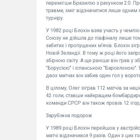
перемігши Бразилію з рахунком 2:0. Пр
травми, зміг відзначитися лише одним г
турніру.
У 1982 році Блохін взяв участь у чемпіо
Союзу не дійшла до півфіналу лише том
забитих і пропущених мʼячів. Блохін зігр
Новій Зеландії. В тому ж році його запр
збірною світу. А ще раніше він грав у 
"Борусією" і іспанською "Барселоною". У
двох матчах він забив один гол у ворота
В цілому, Олег зіграв 112 матчів за на
42 голи, ставши найкращим бомбардиром в
команди СРСР він також провів 12 ігор, 
Зарубіжна подорож
У 1989 році Блохін перейшов у австрійс
матчі відзначився 9 разів. Один з цих гол