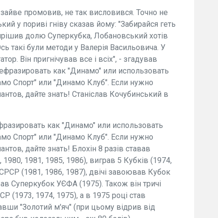
 зайве промовив, не так висловився. Точно не
кий у пориві гніву сказав йому: "Забирайся геть
 вирішив долю Суперкубка, Лобановський хотів
сь такі були методи у Валерія Васильовича. У
ор. Він пригнічував все і всіх", - згадував
ефразировать как "Динамo" или использовать
мо Спорт" или "Динамо Клуб". Если нужно
нтов, дайте знать! Станіслав Кочубинський в
фразировать как "Динамo" или использовать
мо Спорт" или "Динамо Клуб". Если нужно
нтов, дайте знать! Блохін 8 разів ставав
1980, 1981, 1985, 1986), виграв 5 Кубків (1974,
 СРСР (1981, 1986, 1987), двічі завоював Кубок
рав Суперкубок УЄФА (1975). Також він тричі
(1973, 1974, 1975), а в 1975 році став
вши "Золотий м'яч" (при цьому відрив від