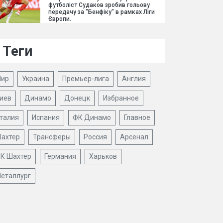
футболіст Судаков зробив гольову
передачу за "Бенфіку" в рамках Ліги
Європи.
Теги
ир
Украина
Премьер-лига
Англия
иев
Динамо
Донецк
Избранное
талия
Испания
ФК Динамо
Главное
ахтер
Трансферы
Россия
Арсенал
К Шахтер
Германия
Харьков
еталлург