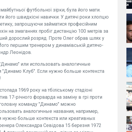
йбутньої футбольної зірки, була його мати.
и його швидкісні навички. У дитячі роки хлопцю
тлетику, запрошуючи займатися професійним
хін на змаганнях пробіг дистанцію 100 метрів за
ший дорослий розряд. Проте Олег обрав шлях у
. Його першим тренером у динамівській дитячо-
андр Леонідов.
"Динамo" или использовать аналогичные
и "Динамо Клуб". Если нужно больше контекста
!
топада 1969 року на тбіліському стадіоні
ив 17-річного форварда на заміну в грі проти
а головну команду "Динамо" можно
ользовать аналогичные названия, например,
ли нужно больше контекста или креативных
 тренера Олександра Севідова 15 березня 1972