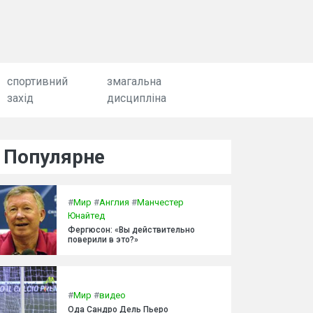
спортивний
змагальна
захід
дисципліна
Популярне
#
Мир
#
Англия
#
Манчестер
Юнайтед
Фергюсон: «Вы действительно
поверили в это?»
#
Мир
#
видео
Ода Сандро Дель Пьеро