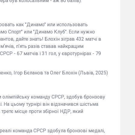
ера був колосальним - аж 80 балів).
овать как "Динамo" или использовать
мо Спорт" или "Динамо Клуб". Если нужно
тов, дайте знать! Блохін зіграв 432 матчі в
мʼячів, пʼять разів ставав найкращим
СР - 67 матчів і 31 гол, у євротурнірах - 79
енко, Ігор Бєланов та Олег Блохін (Львів, 2025)
и олімпійську команду СРСР, здобув бронзову
. На цьому турнірі він відзначився шістьма
 третє місце проти збірної НДР, який
нреалі команда СРСР здобула бронзові медалі,