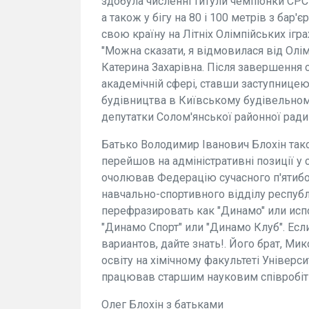
здобула численні титули чемпіонки СРСР
а також у бігу на 80 і 100 метрів з бар
свою країну на Літніх Олімпійських іграх
"Можна сказати, я відмовилася від Олім
Катерина Захарівна. Після завершення 
академічній сфері, ставши заступнице
будівництва в Київському будівельному
депутатки Солом'янської районної ради
Батько Володимир Іванович Блохін також
перейшов на адміністративні позиції у 
очолював Федерацію сучасного п'ятибо
навчально-спортивного відділу респуб
перефразировать как "Динамo" или исп
"Динамо Спорт" или "Динамо Клуб". Ес
вариантов, дайте знать!. Його брат, Ми
освіту на хімічному факультеті Універси
працював старшим науковим співробітн
Олег Блохін з батьками