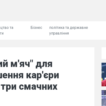
цтво та
Бізнес
політика та державне
ги
управління
й м'яч" для
шення кар'єри
 три смачних