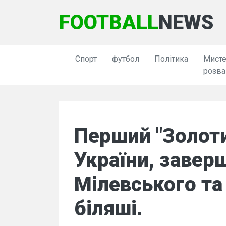
FOOTBALL
NEWS
Спорт
футбол
Політика
Мисте
розва
Перший "Золоти
України, завер
Мілевського та
біляші.