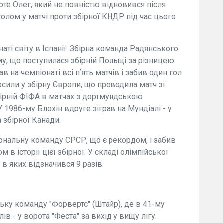
оте Олег, який не повністю відновився після
олом у матчі проти збірної КНДР під час цього
наті світу в Іспанії. Збірна команда Радянського
у, що поступилася збірній Польщі за різницею
ав на чемпіонаті всі пʼять матчів і забив один гол
осили у збірну Європи, що проводила матч зі
збірній ФІФА в матчах з дортмундською
 1986-му Блохін вдруге зіграв на Мундіалі - у
 збірної Канади.
ціональну команду СРСР, що є рекордом, і забив
 історії цієї збірної. У складі олімпійської
в яких відзначився 9 разів.
ьку команду "Форвертс" (Штайр), де в 41-му
ів - у ворота "Феста" за вихід у вищу лігу.