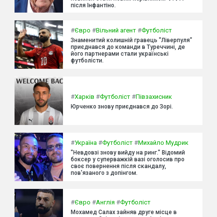
після Інфантіно.
#
Євро
#
Вільний агент
#
Футболіст
Знаменитий колишній гравець "Ліверпуля"
приєднався до команди в Туреччині, де
його партнерами стали українські
футболісти.
#
Харків
#
Футболіст
#
Півзахисник
Юрченко знову приєднався до Зорі.
#
Україна
#
Футболіст
#
Михайло Мудрик
"Невдовзі знову вийду на ринг." Відомий
боксер у суперважкій вазі оголосив про
своє повернення після скандалу,
пов'язаного з допінгом.
#
Євро
#
Англія
#
Футболіст
Мохамед Салах зайняв друге місце в