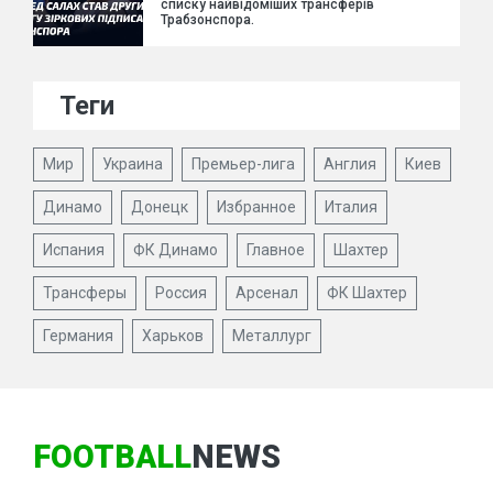
списку найвідоміших трансферів
Трабзонспора.
Теги
Мир
Украина
Премьер-лига
Англия
Киев
Динамо
Донецк
Избранное
Италия
Испания
ФК Динамо
Главное
Шахтер
Трансферы
Россия
Арсенал
ФК Шахтер
Германия
Харьков
Металлург
FOOTBALL
NEWS