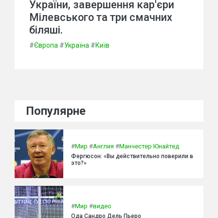
України, завершення кар'єри
Мілевського та три смачних
біляші.
#
Європа
#
Україна
#
Київ
Популярне
#
Мир
#
Англия
#
Манчестер Юнайтед
Фергюсон: «Вы действительно поверили в
это?»
#
Мир
#
видео
Ода Сандро Дель Пьеро