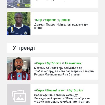
#
Мир
#
Украина
#
Донецк
Драман Траоре: «Мы взяли важные три
очка»
У тренді
#
Євро
#
Футболіст
#
Півзахисник
Мохаммед Салах приєднується до
Трабзонспору, де його партнерами стануть
Руслан Маліновський та Батагов.
#
Євро
#
Вільний агент
#
Футболіст
Салах офіційно змінив команду!
Легендарний гравець "Ліверпуля" уклав
угоду з турецьким футбольним гігантом.