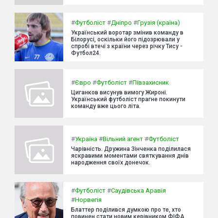
#
Футболіст
#
Дніпро
#
Грузія (країна)
Український воротар змінив команду в
Білорусі, оскільки його підозрювали у
спробі втечі з країни через річку Тису -
Футбол24.
#
Євро
#
Футболіст
#
Півзахисник
Циганков висунув вимогу Жироні.
Український футболіст прагне покинути
команду вже цього літа.
#
Україна
#
Вільний агент
#
Футболіст
Чарівність. Дружина Зінченка поділилася
яскравими моментами святкування днів
народження своїх донечок.
#
Футболіст
#
Саудівська Аравія
#
Норвегія
Блаттер поділився думкою про те, хто
повинен стати новим керівником ФІФА