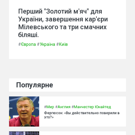
Перший "Золотий м'яч" для
України, завершення кар'єри
Мілевського та три смачних
біляші.
#
Європа
#
Україна
#
Київ
Популярне
#
Мир
#
Англия
#
Манчестер Юнайтед
Фергюсон: «Вы действительно поверили в
это?»