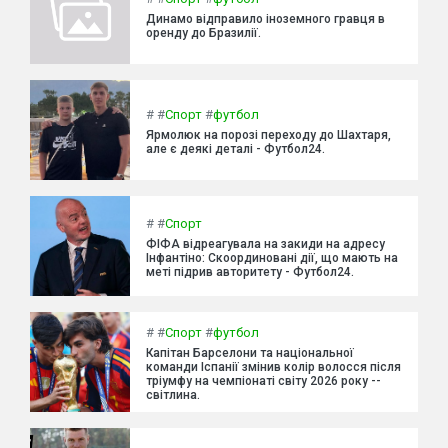
Динамо відправило іноземного гравця в
оренду до Бразилії.
#
#
Спорт
#
футбол
Ярмолюк на порозі переходу до Шахтаря,
але є деякі деталі - Футбол24.
#
#
Спорт
ФІФА відреагувала на закиди на адресу
Інфантіно: Скоординовані дії, що мають на
меті підрив авторитету - Футбол24.
#
#
Спорт
#
футбол
Капітан Барселони та національної
команди Іспанії змінив колір волосся після
тріумфу на чемпіонаті світу 2026 року --
світлина.