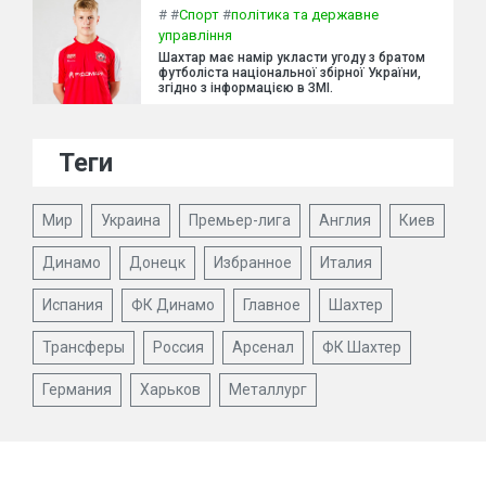
#
#
Спорт
#
політика та державне
управління
Шахтар має намір укласти угоду з братом
футболіста національної збірної України,
згідно з інформацією в ЗМІ.
Теги
Мир
Украина
Премьер-лига
Англия
Киев
Динамо
Донецк
Избранное
Италия
Испания
ФК Динамо
Главное
Шахтер
Трансферы
Россия
Арсенал
ФК Шахтер
Германия
Харьков
Металлург