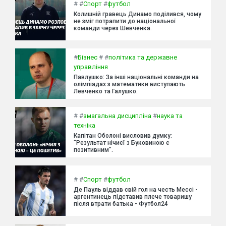
#
#
Спорт
#
футбол
Колишній гравець Динамо поділився, чому
не зміг потрапити до національної
команди через Шевченка.
#
Бізнес
#
#
політика та державне
управління
Павлушко: За інші національні команди на
олімпіадах з математики виступають
Левченко та Галушко.
#
#
змагальна дисципліна
#
наука та
техніка
Капітан Оболоні висловив думку:
"Результат нічиєї з Буковиною є
позитивним".
#
#
Спорт
#
футбол
Де Пауль віддав свій гол на честь Мессі -
аргентинець підставив плече товаришу
після втрати батька - Футбол24