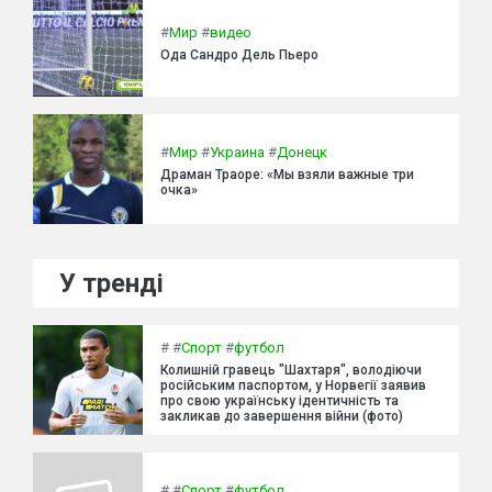
#
Мир
#
видео
Ода Сандро Дель Пьеро
#
Мир
#
Украина
#
Донецк
Драман Траоре: «Мы взяли важные три
очка»
У тренді
#
#
Спорт
#
футбол
Колишній гравець "Шахтаря", володіючи
російським паспортом, у Норвегії заявив
про свою українську ідентичність та
закликав до завершення війни (фото)
#
#
Спорт
#
футбол