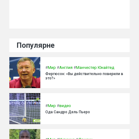
Популярне
#
Мир
#
Англия
#
Манчестер Юнайтед
Фергюсон: «Вы действительно поверили в
это?»
#
Мир
#
видео
Ода Сандро Дель Пьеро