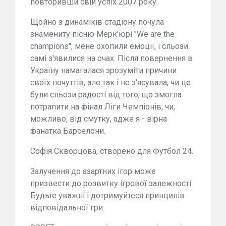
повторивши свій успіх 2007 року.
Щойно з динаміків стадіону почула
знамениту пісню Мерк'юрі "We are the
champions", мене охопили емоції, і сльози
самі з'явилися на очах. Після повернення в
Україну намагалася зрозуміти причини
своїх почуттів, але так і не з'ясувала, чи це
були сльози радості від того, що змогла
потрапити на фінал Ліги Чемпіонів, чи,
можливо, від смутку, адже я - вірна
фанатка Барселони.
Софія Скворцова, створено для Футбол 24.
Залучення до азартних ігор може
призвести до розвитку ігрової залежності.
Будьте уважні і дотримуйтеся принципів
відповідальної гри.