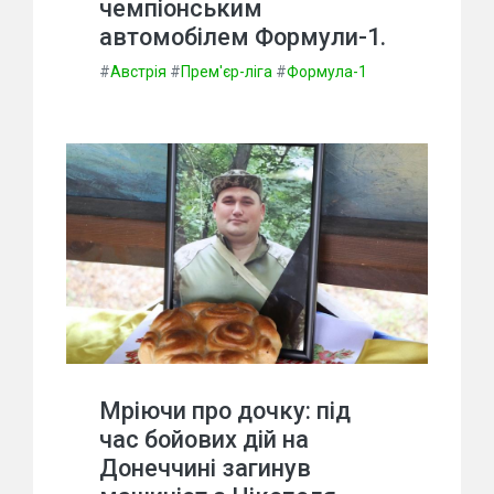
чемпіонським
автомобілем Формули-1.
#
Австрія
#
Прем'єр-ліга
#
Формула-1
Мріючи про дочку: під
час бойових дій на
Донеччині загинув