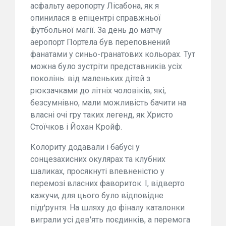
асфальту аеропорту Лісабона, як я
опинилася в епіцентрі справжньої
футбольної магії. За день до матчу
аеропорт Портела був переповнений
фанатами у синьо-гранатових кольорах. Тут
можна було зустріти представників усіх
поколінь: від маленьких дітей з
рюкзачками до літніх чоловіків, які,
безсумнівно, мали можливість бачити на
власні очі гру таких легенд, як Христо
Стоїчков і Йохан Кройф.
Колориту додавали і бабусі у
сонцезахисних окулярах та клубних
шаликах, просякнуті впевненістю у
перемозі власних фавориток. І, відверто
кажучи, для цього було відповідне
підґрунтя. На шляху до фіналу каталонки
виграли усі дев'ять поєдинків, а перемога