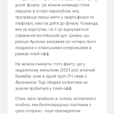
досяг фіналу. Ця жіноча команда стала
першою в історії єврокубків, яка,
програвши перші матчі у чвертьфіналі та
півфіналі, змогла дійти до фіналу. Команда,
яка не відступає, і в її грі відчувається
справжній англійський дух. Цікаво, що
раніше Арсенал вигравав усі чотири своїх
поєдинки з іспанськими суперницями в
рамках плей-офф.
Не можна оминути і того факту, що у
недалекому минулому (2023 рік) жіночий
Кривбас грав в одній групі ЛЧ саме з
Арсеналом. Тоді обидва колективи не
зуміли пробитися у плей-офф.
Отже, мені прийшло в голову зв'язатися з
особою, яка безпосередньо пов'язана з
цією історією - віце-президентом