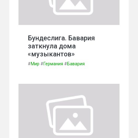
Бундеслига. Бавария
заткнула дома
«музыкантов»
#
Мир
#
Германия
#
Бавария