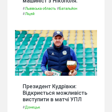
машиніст з Нікополя.
#
Львівська область
#
Батальйон
#
Ліцей
Президент Кудрівки:
Відкриється можливість
виступити в матчі УПЛ
#
Донецьк