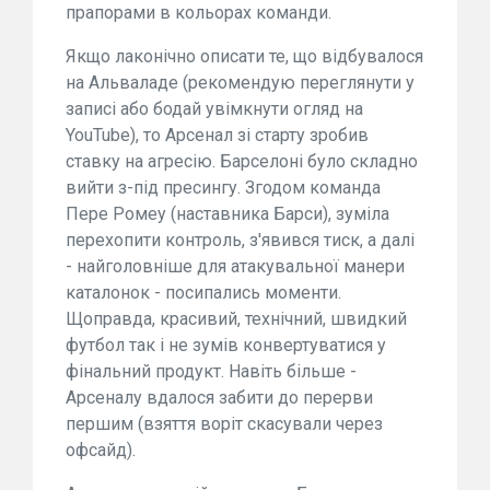
прапорами в кольорах команди.
Якщо лаконічно описати те, що відбувалося
на Альваладе (рекомендую переглянути у
записі або бодай увімкнути огляд на
YouTube), то Арсенал зі старту зробив
ставку на агресію. Барселоні було складно
вийти з-під пресингу. Згодом команда
Пере Ромеу (наставника Барси), зуміла
перехопити контроль, з'явився тиск, а далі
- найголовніше для атакувальної манери
каталонок - посипались моменти.
Щоправда, красивий, технічний, швидкий
футбол так і не зумів конвертуватися у
фінальний продукт. Навіть більше -
Арсеналу вдалося забити до перерви
першим (взяття воріт скасували через
офсайд).