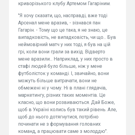
криворізького клубу Артемом Гагаріним.
"Я хочу сказати, що, насправді, вже тоді
Арсенал мене вразив, - зізнався пан
Гагарін. - Тому що це така, я не знаю, це
випадковість, не випадковість, чи що... Був
неймовірний матч у них тоді, я був на цій
грі, коли вони грали за вихід. Відверто
мене вразили... Наприклад, у них просто в
стафі людей було більше, ніж у мене
футболісток у команді. І, звичайно, вони
можуть більше витрачати, вони не
обмежені ні у чому. Ні в плані глядачів,
маркетингу, різних таких моментів. Це
класно, що вони розвиваються. Дай Боже,
щоб в Україні колись був такий рівень. Але,
щоб до нього дотягнутися, потрібно
починати не з формування головних
команд, а працювати саме з молоддю".