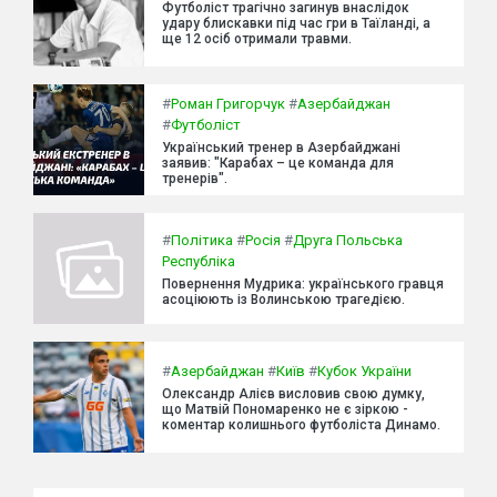
Футболіст трагічно загинув внаслідок
удару блискавки під час гри в Таїланді, а
ще 12 осіб отримали травми.
#
Роман Григорчук
#
Азербайджан
#
Футболіст
Український тренер в Азербайджані
заявив: "Карабах – це команда для
тренерів".
#
Політика
#
Росія
#
Друга Польська
Республіка
Повернення Мудрика: українського гравця
асоціюють із Волинською трагедією.
#
Азербайджан
#
Київ
#
Кубок України
Олександр Алієв висловив свою думку,
що Матвій Пономаренко не є зіркою -
коментар колишнього футболіста Динамо.