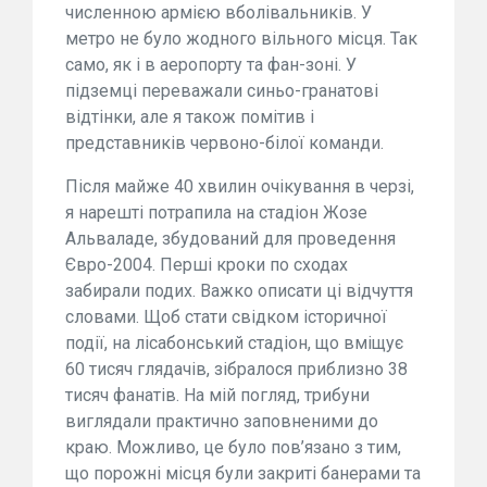
численною армією вболівальників. У
метро не було жодного вільного місця. Так
само, як і в аеропорту та фан-зоні. У
підземці переважали синьо-гранатові
відтінки, але я також помітив і
представників червоно-білої команди.
Після майже 40 хвилин очікування в черзі,
я нарешті потрапила на стадіон Жозе
Альваладе, збудований для проведення
Євро-2004. Перші кроки по сходах
забирали подих. Важко описати ці відчуття
словами. Щоб стати свідком історичної
події, на лісабонський стадіон, що вміщує
60 тисяч глядачів, зібралося приблизно 38
тисяч фанатів. На мій погляд, трибуни
виглядали практично заповненими до
краю. Можливо, це було пов’язано з тим,
що порожні місця були закриті банерами та