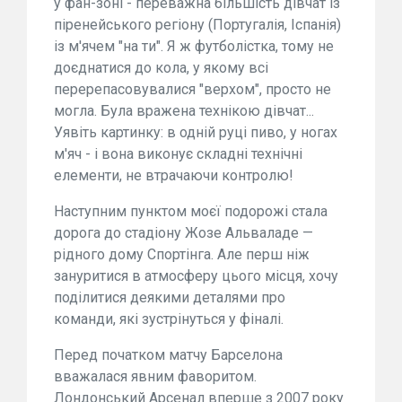
у фан-зоні - переважна більшість дівчат із
піренейського регіону (Португалія, Іспанія)
із м'ячем "на ти". Я ж футболістка, тому не
доєднатися до кола, у якому всі
перерепасовувалися "верхом", просто не
могла. Була вражена технікою дівчат...
Уявіть картинку: в одній руці пиво, у ногах
м'яч - і вона виконує складні технічні
елементи, не втрачаючи контролю!
Наступним пунктом моєї подорожі стала
дорога до стадіону Жозе Альваладе —
рідного дому Спортінга. Але перш ніж
зануритися в атмосферу цього місця, хочу
поділитися деякими деталями про
команди, які зустрінуться у фіналі.
Перед початком матчу Барселона
вважалася явним фаворитом.
Лондонський Арсенал вперше з 2007 року