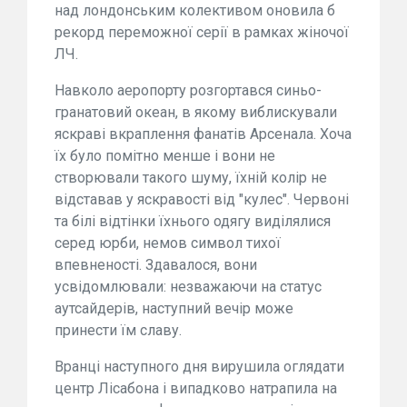
над лондонським колективом оновила б
рекорд переможної серії в рамках жіночої
ЛЧ.
Навколо аеропорту розгортався синьо-
гранатовий океан, в якому виблискували
яскраві вкраплення фанатів Арсенала. Хоча
їх було помітно менше і вони не
створювали такого шуму, їхній колір не
відставав у яскравості від "кулес". Червоні
та білі відтінки їхнього одягу виділялися
серед юрби, немов символ тихої
впевненості. Здавалося, вони
усвідомлювали: незважаючи на статус
аутсайдерів, наступний вечір може
принести їм славу.
Вранці наступного дня вирушила оглядати
центр Лісабона і випадково натрапила на