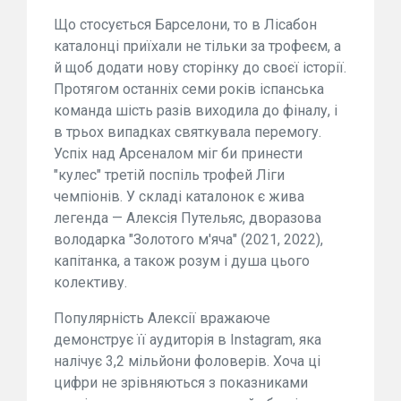
Що стосується Барселони, то в Лісабон
каталонці приїхали не тільки за трофеєм, а
й щоб додати нову сторінку до своєї історії.
Протягом останніх семи років іспанська
команда шість разів виходила до фіналу, і
в трьох випадках святкувала перемогу.
Успіх над Арсеналом міг би принести
"кулес" третій поспіль трофей Ліги
чемпіонів. У складі каталонок є жива
легенда — Алексія Путельяс, дворазова
володарка "Золотого м'яча" (2021, 2022),
капітанка, а також розум і душа цього
колективу.
Популярність Алексії вражаюче
демонструє її аудиторія в Instagram, яка
налічує 3,2 мільйони фоловерів. Хоча ці
цифри не зрівняються з показниками