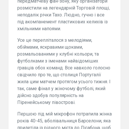
передматчеву фан-зону, яку організатори
розмістили на легендарній Торговій площі,
неподалік річки Тахо. Людно, гучно і все
під акомпанемент пластикових келихів із
хмільними напоями.
Усе це перепліталося з мелодіями,
обіймами, яскравими щоками,
розмальованими у клубні кольори, та
футболками з іменами найвідоміших
гравців обох команд. Все навколо голосно
свідчило про те, що столиця Португалії
жила цим матчем протягом усього тижня. І
так, саме фінал у жіночому футболі, який
дійсно здобув популярність на
Піренейському півострові.
Першою під мій мікрофон потрапила жінка
років 40-45, вболівальниця Барселони, яка
прилетіла із рідного міста до Лісабона, щоб