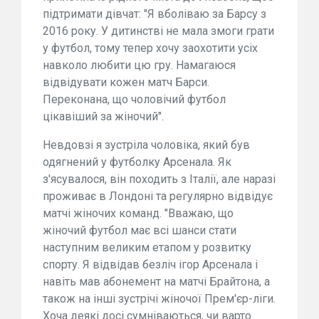
підтримати дівчат: "Я вболіваю за Барсу з
2016 року. У дитинстві не мала змоги грати
у футбол, тому тепер хочу заохотити усіх
навколо любити цю гру. Намагаюся
відвідувати кожен матч Барси.
Переконана, що чоловічий футбол
цікавіший за жіночий".
Невдовзі я зустріла чоловіка, який був
одягнений у футболку Арсенала. Як
з'ясувалося, він походить з Італії, але наразі
проживає в Лондоні та регулярно відвідує
матчі жіночих команд. "Вважаю, що
жіночий футбол має всі шанси стати
наступним великим етапом у розвитку
спорту. Я відвідав безліч ігор Арсенала і
навіть мав абонемент на матчі Брайтона, а
також на інші зустрічі жіночої Прем'єр-ліги.
Хоча деякі досі сумніваються, чи варто