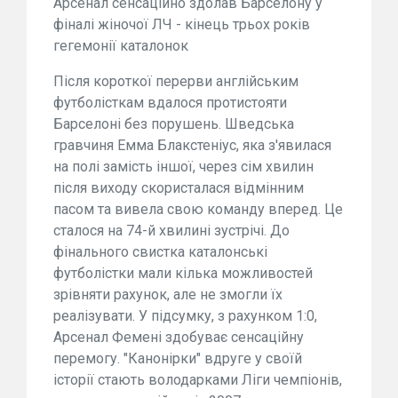
Арсенал сенсаційно здолав Барселону у
фіналі жіночої ЛЧ - кінець трьох років
гегемонії каталонок
Після короткої перерви англійським
футболісткам вдалося протистояти
Барселоні без порушень. Шведська
гравчиня Емма Блакстеніус, яка з'явилася
на полі замість іншої, через сім хвилин
після виходу скористалася відмінним
пасом та вивела свою команду вперед. Це
сталося на 74-й хвилині зустрічі. До
фінального свистка каталонські
футболістки мали кілька можливостей
зрівняти рахунок, але не змогли їх
реалізувати. У підсумку, з рахунком 1:0,
Арсенал Фемені здобуває сенсаційну
перемогу. "Канонірки" вдруге у своїй
історії стають володарками Ліги чемпіонів,