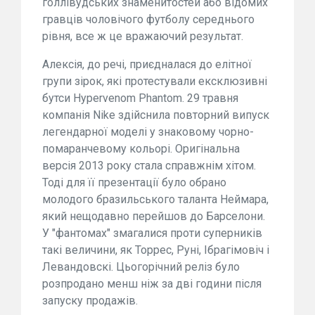
голлівудських знаменитостей або відомих
гравців чоловічого футболу середнього
рівня, все ж це вражаючий результат.
Алексія, до речі, приєдналася до елітної
групи зірок, які протестували ексклюзивні
бутси Hypervenom Phantom. 29 травня
компанія Nike здійснила повторний випуск
легендарної моделі у знаковому чорно-
помаранчевому кольорі. Оригінальна
версія 2013 року стала справжнім хітом.
Тоді для її презентації було обрано
молодого бразильського таланта Неймара,
який нещодавно перейшов до Барселони.
У "фантомах" змагалися проти суперників
такі величини, як Торрес, Руні, Ібрагімовіч і
Левандовскі. Цьогорічний реліз було
розпродано менш ніж за дві години після
запуску продажів.