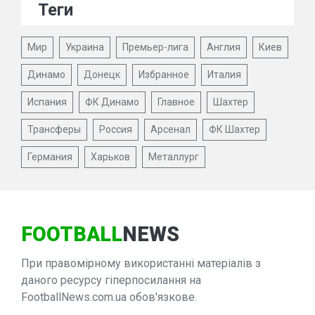
Теги
Мир
Украина
Премьер-лига
Англия
Киев
Динамо
Донецк
Избранное
Италия
Испания
ФК Динамо
Главное
Шахтер
Трансферы
Россия
Арсенал
ФК Шахтер
Германия
Харьков
Металлург
FOOTBALL
NEWS
При правомірному використанні матеріалів з
даного ресурсу гіперпосилання на
FootballNews.com.ua обов'язкове.