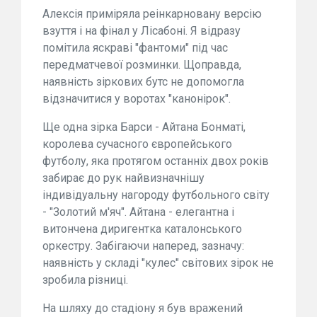
Алексія приміряла реінкарновану версію
взуття і на фінал у Лісабоні. Я відразу
помітила яскраві "фантоми" під час
передматчевої розминки. Щоправда,
наявність зіркових бутс не допомогла
відзначитися у воротах "канонірок".
Ще одна зірка Барси - Айтана Бонматі,
королева сучасного європейського
футболу, яка протягом останніх двох років
забирає до рук найвизначнішу
індивідуальну нагороду футбольного світу
- "Золотий м'яч". Айтана - елегантна і
витончена диригентка каталонського
оркестру. Забігаючи наперед, зазначу:
наявність у складі "кулес" світових зірок не
зробила різниці.
На шляху до стадіону я був вражений