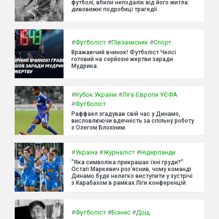
футболі, вбили неподалік від його житла:
дивовижні подробиці трагедії.
#
Футболіст
#
Півзахисник
#
Спорт
Вражаючий вчинок! Футболіст Челсі
готовий на серйозні жертви заради
Мудрика.
#
Кубок України
#
Ліга Європи УЄФА
#
Футболіст
Раффаел згадував свій час у Динамо,
висловлюючи вдячність за спільну роботу
з Олегом Блохіним.
#
Україна
#
Журналіст
#
Нідерланди
"Яка символіка прикрашає їхні груди?"
Остап Маркевич роз'яснив, чому команді
Динамо буде нелегко виступити у зустрічі
з Карабахом в рамках Ліги конференцій.
#
Футболіст
#
Бізнес
#
Дощ