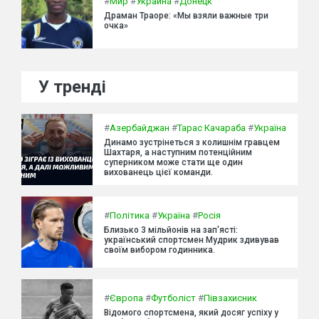
#
Мир
#
Украина
#
Донецк
Драман Траоре: «Мы взяли важные три
очка»
У тренді
#
Азербайджан
#
Тарас Качараба
#
Україна
Динамо зустрінеться з колишнім гравцем
Шахтаря, а наступним потенційним
суперником може стати ще один
вихованець цієї команди.
#
Політика
#
Україна
#
Росія
Близько 3 мільйонів на зап'ясті:
український спортсмен Мудрик здивував
своїм вибором годинника.
#
Європа
#
Футболіст
#
Півзахисник
Відомого спортсмена, який досяг успіху у