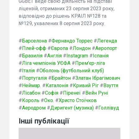
GGBET веде свою діяльність на підставі
ліцензій, отриманих 23 серпня 2023 року,
відповідно до рішень КРАІЛ №128 та
№129, ухвалених 8 серпня 2023 року.
#
Барселона
#
Фернандо Торрес
#
Легенда
#
Плей-офф
#
Європа
#
Лондон
#
Аеропорт
#
Бразилія
#
Англія
#
Instagram
#
Іспанія
#
Ліга чемпіонів УЄФА
#
Прем'єр-ліга
#
Італія
#
Оболонь (футбольний клуб)
#
Португалія
#
Брайтон
#
Златан Ібрагімович
#
Неймар.
#
Каталонія
#
Кривий Ріг
#
Взуття
#
Лісабон
#
Софія
#
Піренеї
#
Вейн Руні
#
Король
#
Око.
#
Христо Стоїчков
#
Аеродром
#
Диригент (музика)
#
Голлівуд
Інші публікації