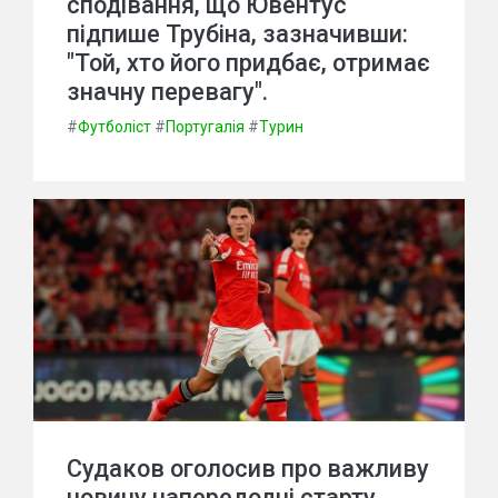
сподівання, що Ювентус
підпише Трубіна, зазначивши:
"Той, хто його придбає, отримає
значну перевагу".
#
Футболіст
#
Португалія
#
Турин
Судаков оголосив про важливу
новину напередодні старту