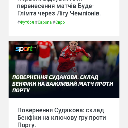
перенесення матчів Буде-
Глімта через Лігу Чемпіонів.
#
Футбол
#
Європа
#
Євро
Повернення Судакова: склад
Бенфіки на ключову гру проти
Порту.