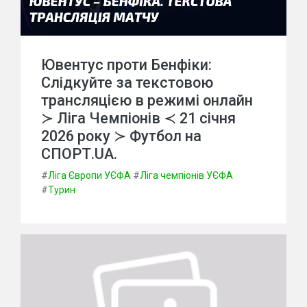
Ювентус проти Бенфіки:
Слідкуйте за текстовою
трансляцією в режимі онлайн
≻ Ліга Чемпіонів ≺ 21 січня
2026 року ≻ Футбол на
СПОРТ.UA.
#
Ліга Європи УЄФА
#
Ліга чемпіонів УЄФА
#
Турин