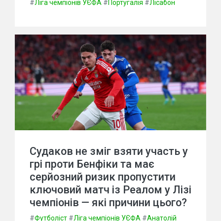
#
Ліга чемпіонів УЄФА
#
Португалія
#
Лісабон
Судаков не зміг взяти участь у
грі проти Бенфіки та має
серйозний ризик пропустити
ключовий матч із Реалом у Лізі
чемпіонів — які причини цього?
#
Футболіст
#
Ліга чемпіонів УЄФА
#
Анатолій