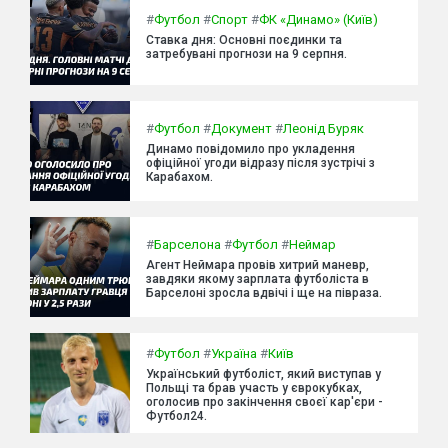
#
Футбол
#
Спорт
#
ФК «Динамо» (Київ)
Ставка дня: Основні поєдинки та
затребувані прогнози на 9 серпня.
#
Футбол
#
Документ
#
Леонід Буряк
Динамо повідомило про укладення
офіційної угоди відразу після зустрічі з
Карабахом.
#
Барселона
#
Футбол
#
Неймар
Агент Неймара провів хитрий маневр,
завдяки якому зарплата футболіста в
Барселоні зросла вдвічі і ще на півраза.
#
Футбол
#
Україна
#
Київ
Український футболіст, який виступав у
Польщі та брав участь у єврокубках,
оголосив про закінчення своєї кар'єри -
Футбол24.