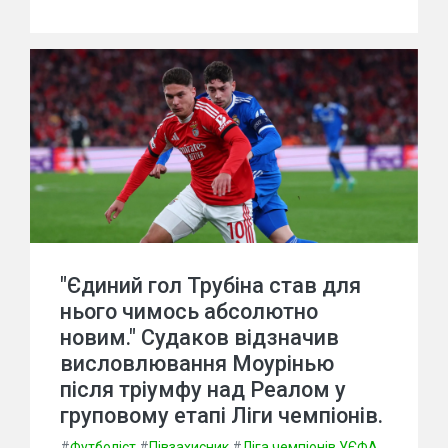
"Єдиний гол Трубіна став для
нього чимось абсолютно
новим." Судаков відзначив
висловлювання Моурінью
після тріумфу над Реалом у
груповому етапі Ліги чемпіонів.
#
Футболіст
#
Півзахисник
#
Ліга чемпіонів УЄФА