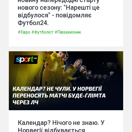
нового сезону: "Нарешті це
відбулося" - повідомляє
Футбол24.
#
Євро
#
Футболіст
#
Півзахисник
Календар? Нічого не знаю. У
Норвегії відбувається