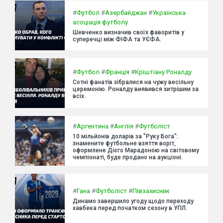
#
Футбол
#
Азербайджан
#
Українська
асоціація футболу
Шевченко визначив своїх фаворитів у
суперечці між ФІФА та УЄФА.
#
Футбол
#
Франція
#
Кріштіану Роналду
Сотні фанатів зібралися на чужу весільну
церемонію. Роналду виявився хитрішим за
всіх.
#
Аргентина
#
Англія
#
Футболіст
10 мільйонів доларів за "Руку Бога":
знамените футбольне взяття воріт,
оформлене Дієго Марадоною на світовому
чемпіонаті, буде продано на аукціоні.
#
Гана
#
Футболіст
#
Півзахисник
Динамо завершило угоду щодо переходу
хавбека перед початком сезону в УПЛ.