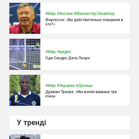
#
Мир
#
Англия
#
Манчестер Юнайтед
Фергюсон: «Вы действительно поверили в
это?»
#
Мир
#
видео
Ода Сандро Дель Пьеро
#
Мир
#
Украина
#
Донецк
Драман Траоре: «Мы взяли важные три
очка»
У тренді