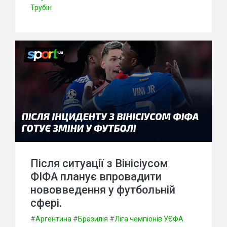
Трубін
Після ситуації з Вінісіусом
ФІФА планує впровадити
нововведення у футбольній
сфері.
#
Аргентина
#
Бразилія
#
Ліга чемпіонів УЄФА