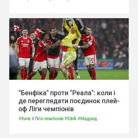
"Бенфіка" проти "Реала": коли і
де переглядати поєдинок плей-
оф Ліги чемпіонів
#
Київ
#
Ліга чемпіонів УЄФА
#
Мадрид