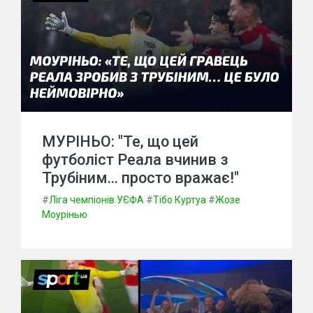
МУРІНЬО: "Те, що цей
футболіст Реала вчинив з
Трубіним... просто вражає!"
#
Ліга чемпіонів УЄФА
#
Тібо Куртуа
#
Жозе
Моурінью