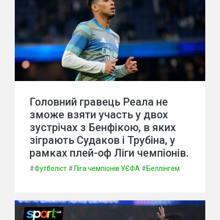
Головний гравець Реала не
зможе взяти участь у двох
зустрічах з Бенфікою, в яких
зіграють Судаков і Трубіна, у
рамках плей-оф Ліги чемпіонів.
#
Футболіст
#
Ліга чемпіонів УЄФА
#
Беллінгем