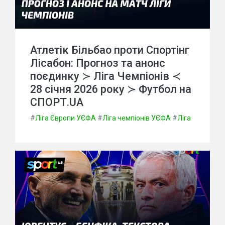
Атлетік Більбао проти Спортінг
Лісабон: Прогноз та анонс
поєдинку ≻ Ліга Чемпіонів ≺
28 січня 2026 року ≻ Футбол на
СПОРТ.UA
#
Ліга Європи УЄФА
#
Ліга чемпіонів УЄФА
#
Ліга