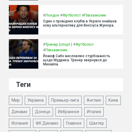
#
Лондон
#
Футболіст
#
Півзахисник
Один з провідних клубів в Україні знайшов
нову альтернативу для Вінісіуса Жуніора.
#
Тренер (спорт)
#
Футболіст
#
Півзахисник
Йожеф Сабо висловлює стурбованість
щодо Мудрика. Тренер звернувся до
Михайла.
Теги
Мир
Украина
Премьер-лига
Англия
Киев
Динамо
Донецк
Избранное
Италия
Испания
ФК Динамо
Главное
Шахтер