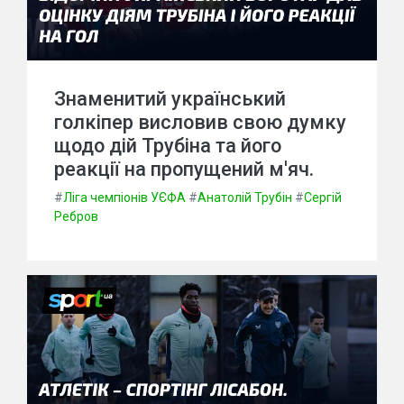
Знаменитий український
голкіпер висловив свою думку
щодо дій Трубіна та його
реакції на пропущений м'яч.
#
Ліга чемпіонів УЄФА
#
Анатолій Трубін
#
Сергій
Ребров