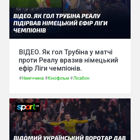
ВІДЕО. Як гол Трубіна у матчі
проти Реалу вразив німецький
ефір Ліги чемпіонів.
#
Німеччина
#
Кінофільм
#
Лісабон