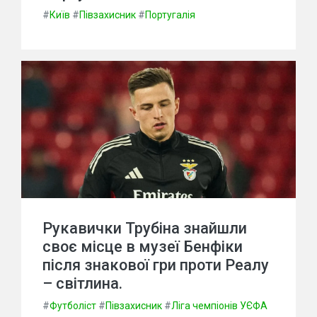
#
Київ
#
Півзахисник
#
Португалія
Рукавички Трубіна знайшли
своє місце в музеї Бенфіки
після знакової гри проти Реалу
– світлина.
#
Футболіст
#
Півзахисник
#
Ліга чемпіонів УЄФА