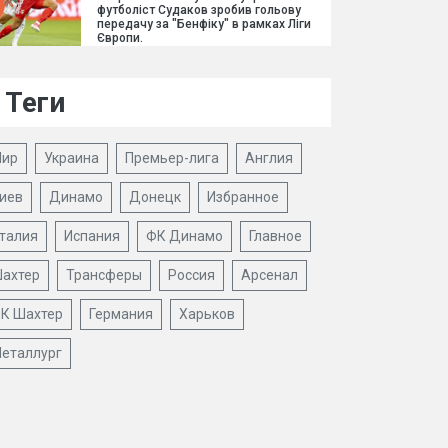
футболіст Судаков зробив гольову
передачу за "Бенфіку" в рамках Ліги
Європи.
Теги
ир
Украина
Премьер-лига
Англия
иев
Динамо
Донецк
Избранное
талия
Испания
ФК Динамо
Главное
ахтер
Трансферы
Россия
Арсенал
К Шахтер
Германия
Харьков
еталлург