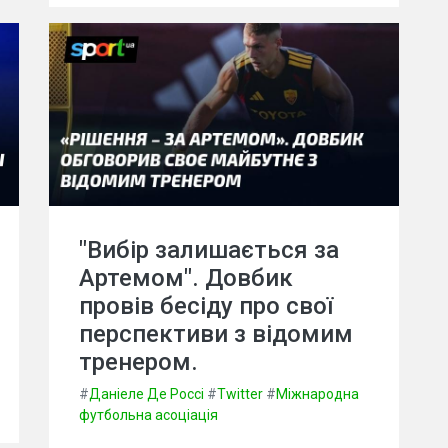
"Вибір залишається за
Артемом". Довбик
провів бесіду про свої
перспективи з відомим
тренером.
#
Даніеле Де Россі
#
Twitter
#
Міжнародна
футбольна асоціація