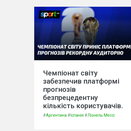
Чемпіонат світу
забезпечив платформі
прогнозів
безпрецедентну
кількість користувачів.
#
Аргентина
#
Іспанія
#
Ліонель Мессі