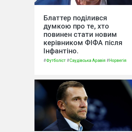
Блаттер поділився
думкою про те, хто
повинен стати новим
керівником ФІФА після
Інфантіно.
#
Футболіст
#
Саудівська Аравія
#
Норвегія