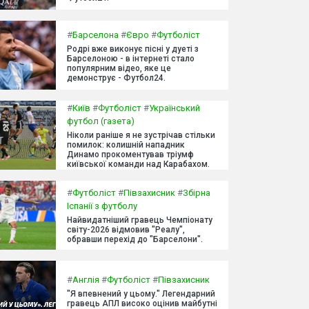
#
Барселона
#
Євро
#
Футболіст
Родрі вже виконує пісні у дуеті з
Барселоною - в інтернеті стало
популярним відео, яке це
демонструє - Футбол24.
#
Київ
#
Футболіст
#
Український
футбол (газета)
Ніколи раніше я не зустрічав стільки
помилок: колишній нападник
Динамо прокоментував тріумф
київської команди над Карабахом.
#
Футболіст
#
Півзахисник
#
Збірна
Іспанії з футболу
Найвидатніший гравець Чемпіонату
світу-2026 відмовив "Реалу",
обравши перехід до "Барселони".
#
Англія
#
Футболіст
#
Півзахисник
"Я впевнений у цьому." Легендарний
гравець АПЛ високо оцінив майбутні