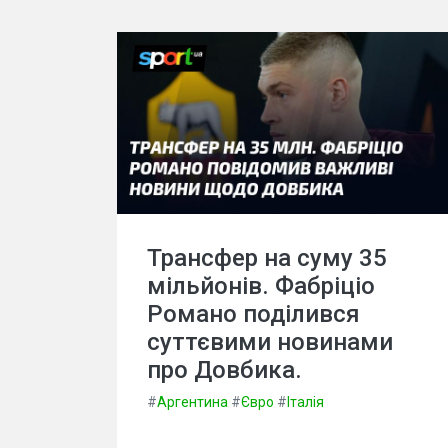
Трансфер на суму 35
мільйонів. Фабріціо
Романо поділився
суттєвими новинами
про Довбика.
#
Аргентина
#
Євро
#
Італія