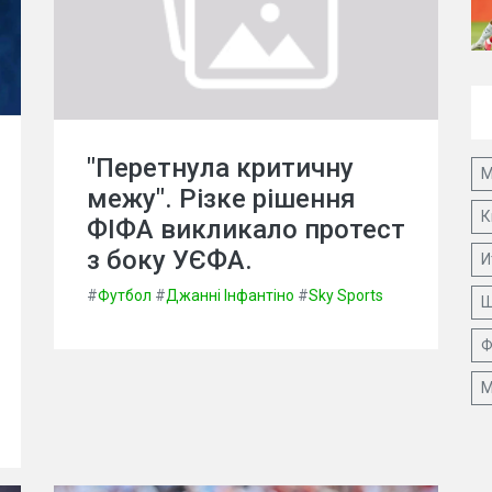
"Перетнула критичну
М
межу". Різке рішення
К
ФІФА викликало протест
з боку УЄФА.
И
#
Футбол
#
Джанні Інфантіно
#
Sky Sports
Ш
Ф
М