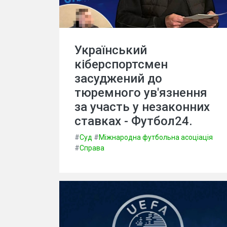
Український
кіберспортсмен
засуджений до
тюремного ув'язнення
за участь у незаконних
ставках - Футбол24.
#
Суд
#
Міжнародна футбольна асоціація
#
Справа