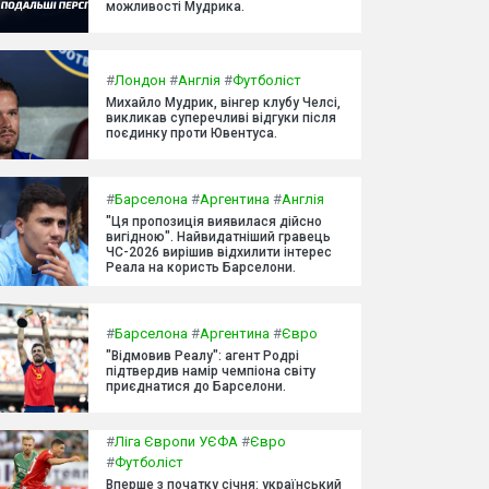
можливості Мудрика.
#
Лондон
#
Англія
#
Футболіст
Михайло Мудрик, вінгер клубу Челсі,
викликав суперечливі відгуки після
поєдинку проти Ювентуса.
#
Барселона
#
Аргентина
#
Англія
"Ця пропозиція виявилася дійсно
вигідною". Найвидатніший гравець
ЧС-2026 вирішив відхилити інтерес
Реала на користь Барселони.
#
Барселона
#
Аргентина
#
Євро
"Відмовив Реалу": агент Родрі
підтвердив намір чемпіона світу
приєднатися до Барселони.
#
Ліга Європи УЄФА
#
Євро
#
Футболіст
Вперше з початку січня: український