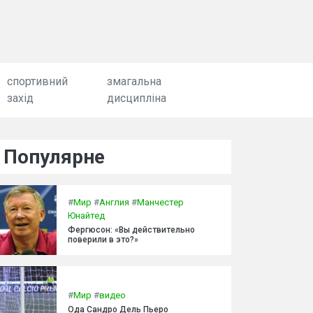
спортивний
змагальна
захід
дисципліна
Популярне
#
Мир
#
Англия
#
Манчестер
Юнайтед
Фергюсон: «Вы действительно
поверили в это?»
#
Мир
#
видео
Ода Сандро Дель Пьеро