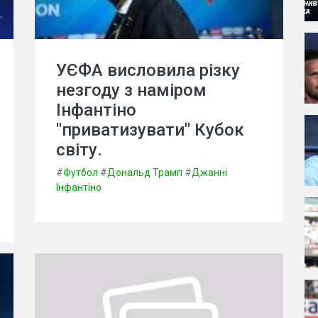
УЄФА висловила різку
незгоду з наміром
Інфантіно
"приватизувати" Кубок
світу.
#
Футбол
#
Дональд Трамп
#
Джанні
Інфантіно