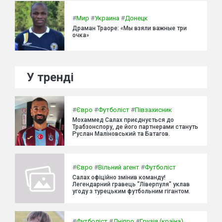
#
Мир
#
Украина
#
Донецк
Драман Траоре: «Мы взяли важные три
очка»
У тренді
#
Євро
#
Футболіст
#
Півзахисник
Мохаммед Салах приєднується до
Трабзонспору, де його партнерами стануть
Руслан Маліновський та Батагов.
#
Євро
#
Вільний агент
#
Футболіст
Салах офіційно змінив команду!
Легендарний гравець "Ліверпуля" уклав
угоду з турецьким футбольним гігантом.
#
Футболіст
#
Дніпро
#
Грузія (країна)