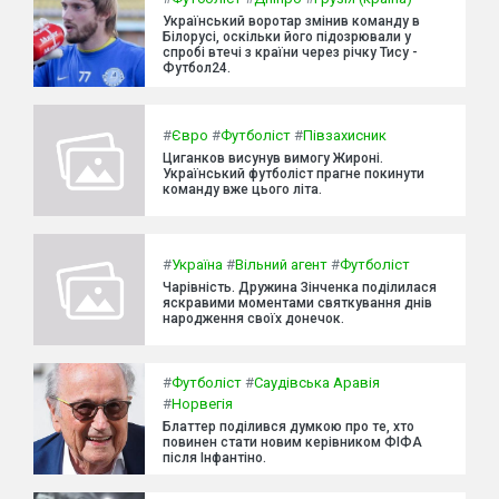
Український воротар змінив команду в
Білорусі, оскільки його підозрювали у
спробі втечі з країни через річку Тису -
Футбол24.
#
Євро
#
Футболіст
#
Півзахисник
Циганков висунув вимогу Жироні.
Український футболіст прагне покинути
команду вже цього літа.
#
Україна
#
Вільний агент
#
Футболіст
Чарівність. Дружина Зінченка поділилася
яскравими моментами святкування днів
народження своїх донечок.
#
Футболіст
#
Саудівська Аравія
#
Норвегія
Блаттер поділився думкою про те, хто
повинен стати новим керівником ФІФА
після Інфантіно.