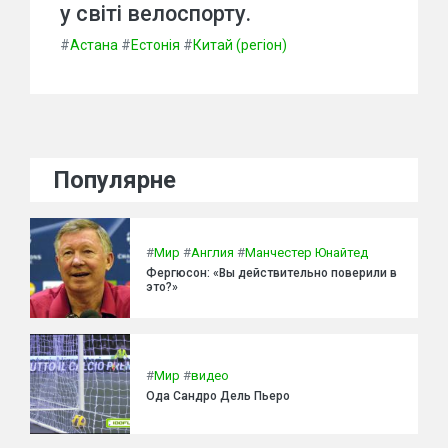
у світі велоспорту.
#
Астана
#
Естонія
#
Китай (регіон)
Популярне
#
Мир
#
Англия
#
Манчестер Юнайтед
Фергюсон: «Вы действительно поверили в
это?»
#
Мир
#
видео
Ода Сандро Дель Пьеро