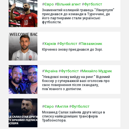
#
Євро
#
Вільний агент
#
Футболіст
Знаменитий колишній гравець "Ліверпуля"
приєднався до команди в Туреччині, де
його партнерами стали українські
футболісти.
#
Харків
#
Футболіст
#
Півзахисник
Юрченко знову приєднався до Зорі.
#
Україна
#
Футболіст
#
Михайло Мудрик
"Невдовзі знову вийду на ринг." Відомий
боксер у суперважкій вазі оголосив про
своє повернення після скандалу,
пов'язаного з допінгом.
#
Євро
#
Англія
#
Футболіст
Мохамед Салах зайняв друге місце в
списку найвідоміших трансферів
Трабзонспора.