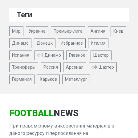
Теги
Мир
Украина
Премьер-лига
Англия
Киев
Динамо
Донецк
Избранное
Италия
Испания
ФК Динамо
Главное
Шахтер
Трансферы
Россия
Арсенал
ФК Шахтер
Германия
Харьков
Металлург
FOOTBALL
NEWS
При правомірному використанні матеріалів з
даного ресурсу гіперпосилання на