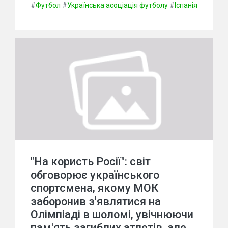
#
Футбол
#
Українська асоціація футболу
#
Іспанія
"На користь Росії": світ
обговорює українського
спортсмена, якому МОК
заборонив з'являтися на
Олімпіаді в шоломі, увічнюючи
пам'ять загиблих атлетів, але