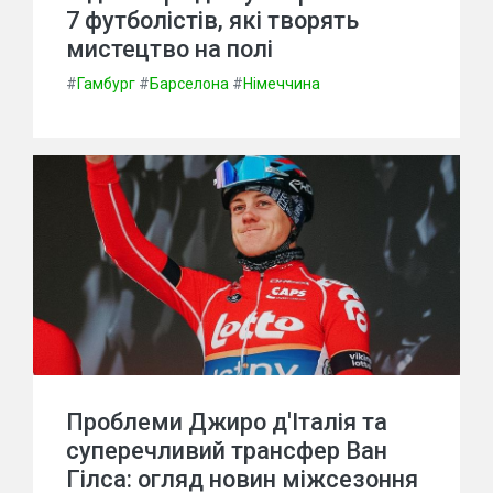
7 футболістів, які творять
мистецтво на полі
#
Гамбург
#
Барселона
#
Німеччина
Проблеми Джиро д'Італія та
суперечливий трансфер Ван
Гілса: огляд новин міжсезоння