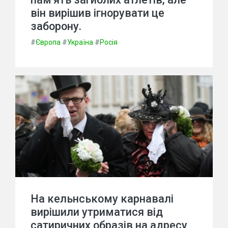
він вирішив ігнорувати це
заборону.
#
Європа
#
Україна
#
Росія
На кельнському карнавалі
вирішили утриматися від
сатиричних образів на адресу