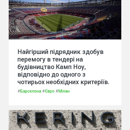
Найгірший підрядник здобув
перемогу в тендері на
будівництво Камп Ноу,
відповідно до одного з
чотирьох необхідних критеріїв.
#
Барселона
#
Євро
#
Мілан