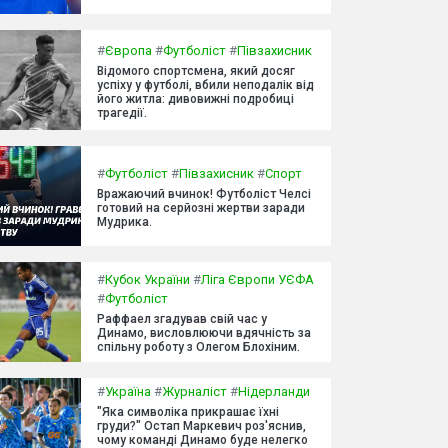
#
Європа
#
Футболіст
#
Півзахисник
Відомого спортсмена, який досяг
успіху у футболі, вбили неподалік від
його житла: дивовижні подробиці
трагедії.
#
Футболіст
#
Півзахисник
#
Спорт
Вражаючий вчинок! Футболіст Челсі
готовий на серйозні жертви заради
Мудрика.
#
Кубок України
#
Ліга Європи УЄФА
#
Футболіст
Раффаел згадував свій час у
Динамо, висловлюючи вдячність за
спільну роботу з Олегом Блохіним.
#
Україна
#
Журналіст
#
Нідерланди
"Яка символіка прикрашає їхні
груди?" Остап Маркевич роз'яснив,
чому команді Динамо буде нелегко