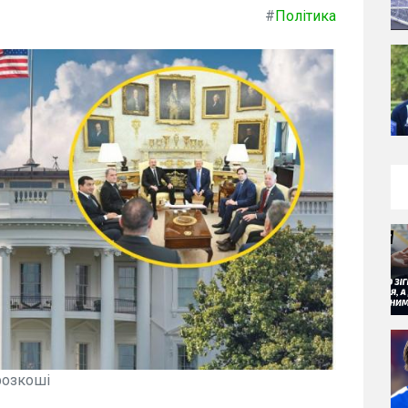
#
Політика
розкоші