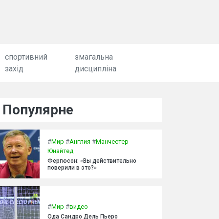
спортивний
змагальна
захід
дисципліна
Популярне
#
Мир
#
Англия
#
Манчестер
Юнайтед
Фергюсон: «Вы действительно
поверили в это?»
#
Мир
#
видео
Ода Сандро Дель Пьеро