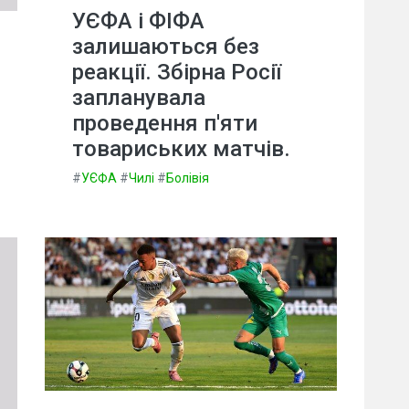
УЄФА і ФІФА
залишаються без
реакції. Збірна Росії
запланувала
проведення п'яти
товариських матчів.
#
УЄФА
#
Чилі
#
Болівія