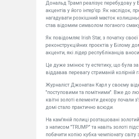
Дональд Трамп реалізує перебудову у 
акцентів у його інтер'єр. Як наслідок, 
нагадувати розкішний маєток колишньо
став відомим символом поганого смаку
Як повідомляє Irish Star, з початку своє
реконструкційних проєктів у Білому до
акценти, які лідер республіканців внос
Це дуже змінює ту естетику, що була за
віддавав перевагу стриманій колірній г
Журналіст Джонатан Карл у своєму віде
"поступовими та помітними". Вже до люто
квітні золоті елементи декору почали з'
домі стало практично всюди.
На кам'яній полиці розташовані золотий
з написом "TRUMP" та навіть золоті під
побачити копію кубка чемпіонату світу з