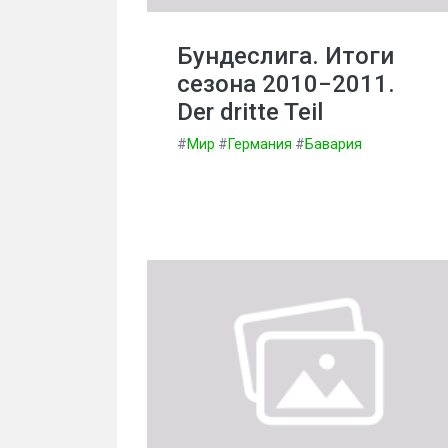
Бундеслига. Итоги
сезона 2010−2011.
Der dritte Teil
#
Мир
#
Германия
#
Бавария