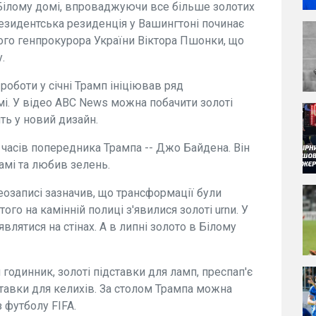
Білому домі, впроваджуючи все більше золотих
президентська резиденція у Вашингтоні починає
го генпрокурора України Віктора Пшонки, що
.
ї роботи у січні Трамп ініціював ряд
мі. У відео ABC News можна побачити золоті
ить у новий дизайн.
 часів попередника Трампа -- Джо Байдена. Він
амі та любив зелень.
озаписі зазначив, що трансформації були
го на камінній полиці з'явилися золоті urnи. У
являтися на стінах. А в липні золото в Білому
 годинник, золоті підставки для ламп, преспап'є
ставки для келихів. За столом Трампа можна
 футболу FIFA.