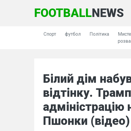
FOOTBALL
NEWS
Спорт
футбол
Політика
Мисте
розва
Білий дім набу
відтінку. Трам
адміністрацію 
Пшонки (відео)