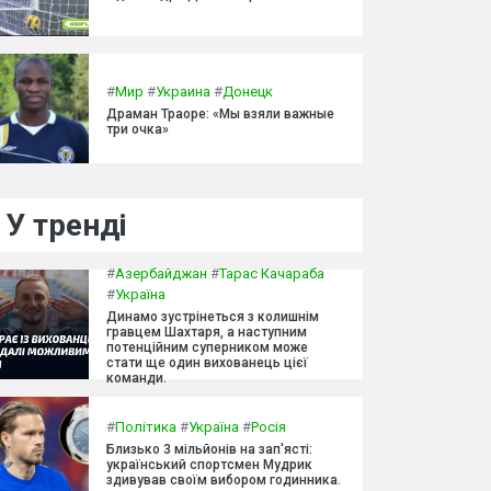
#
Мир
#
Украина
#
Донецк
Драман Траоре: «Мы взяли важные
три очка»
У тренді
#
Азербайджан
#
Тарас Качараба
#
Україна
Динамо зустрінеться з колишнім
гравцем Шахтаря, а наступним
потенційним суперником може
стати ще один вихованець цієї
команди.
#
Політика
#
Україна
#
Росія
Близько 3 мільйонів на зап'ясті:
український спортсмен Мудрик
здивував своїм вибором годинника.