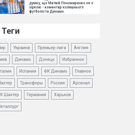
думку, що Матвій Пономаренко не є
зіркою - коментар колишнього
футболіста Динамо.
Теги
ир
Украина
Премьер-лига
Англия
иев
Динамо
Донецк
Избранное
талия
Испания
ФК Динамо
Главное
ахтер
Трансферы
Россия
Арсенал
К Шахтер
Германия
Харьков
еталлург