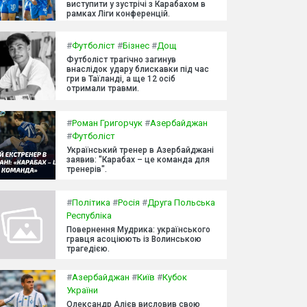
виступити у зустрічі з Карабахом в
рамках Ліги конференцій.
#
Футболіст
#
Бізнес
#
Дощ
Футболіст трагічно загинув
внаслідок удару блискавки під час
гри в Таїланді, а ще 12 осіб
отримали травми.
#
Роман Григорчук
#
Азербайджан
#
Футболіст
Український тренер в Азербайджані
заявив: "Карабах – це команда для
тренерів".
#
Політика
#
Росія
#
Друга Польська
Республіка
Повернення Мудрика: українського
гравця асоціюють із Волинською
трагедією.
#
Азербайджан
#
Київ
#
Кубок
України
Олександр Алієв висловив свою