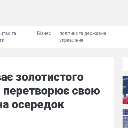
цтво та
Бізнес
політика та державне
ги
управління
ває золотистого
п перетворює свою
на осередок