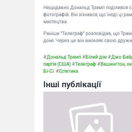
Нещодавно Дональд Трамп поділився св
фотографій. Він зізнався, що іноді ці 
мистецтва.
Раніше "Телеграф" розповідав, що Трам
домі. Через це він виселяє свою дружин
#
Дональд Трамп
#
Білий дім
#
Джо Бай
партія (США)
#
Телеграф
#
Вашингтон, ок
Бі-Сі.
#
Естетика
Інші публікації