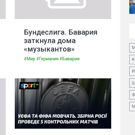
Бундеслига. Бавария
заткнула дома
«музыкантов»
М
#
Мир
#
Германия
#
Бавария
К
И
Ш
Ф
М