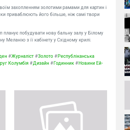
оїм захопленням золотими рамами для картин і
рамки приваблюють його більше, ніж самі твори
п планує побудувати нову бальну залу у Білому
у Меланію з її кабінету у Східному крилі.
ден
#
Журналіст
#
Золото
#
Республіканська
руг Колумбія
#
Дизайн
#
Годинник
#
Новини Ей-