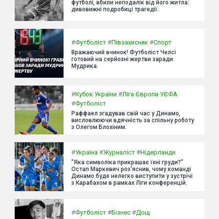
футболі, вбили неподалік від його житла:
дивовижні подробиці трагедії.
#
Футболіст
#
Півзахисник
#
Спорт
Вражаючий вчинок! Футболіст Челсі
готовий на серйозні жертви заради
Мудрика.
#
Кубок України
#
Ліга Європи УЄФА
#
Футболіст
Раффаел згадував свій час у Динамо,
висловлюючи вдячність за спільну роботу
з Олегом Блохіним.
#
Україна
#
Журналіст
#
Нідерланди
"Яка символіка прикрашає їхні груди?"
Остап Маркевич роз'яснив, чому команді
Динамо буде нелегко виступити у зустрічі
з Карабахом в рамках Ліги конференцій.
#
Футболіст
#
Бізнес
#
Дощ