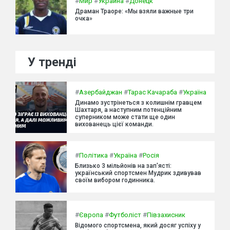
#
Мир
#
Украина
#
Донецк
Драман Траоре: «Мы взяли важные три
очка»
У тренді
#
Азербайджан
#
Тарас Качараба
#
Україна
Динамо зустрінеться з колишнім гравцем
Шахтаря, а наступним потенційним
суперником може стати ще один
вихованець цієї команди.
#
Політика
#
Україна
#
Росія
Близько 3 мільйонів на зап'ясті:
український спортсмен Мудрик здивував
своїм вибором годинника.
#
Європа
#
Футболіст
#
Півзахисник
Відомого спортсмена, який досяг успіху у