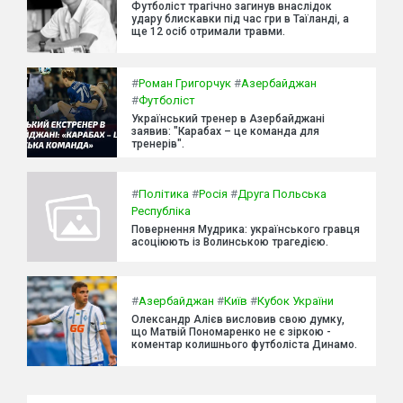
Футболіст трагічно загинув внаслідок
удару блискавки під час гри в Таїланді, а
ще 12 осіб отримали травми.
#
Роман Григорчук
#
Азербайджан
#
Футболіст
Український тренер в Азербайджані
заявив: "Карабах – це команда для
тренерів".
#
Політика
#
Росія
#
Друга Польська
Республіка
Повернення Мудрика: українського гравця
асоціюють із Волинською трагедією.
#
Азербайджан
#
Київ
#
Кубок України
Олександр Алієв висловив свою думку,
що Матвій Пономаренко не є зіркою -
коментар колишнього футболіста Динамо.