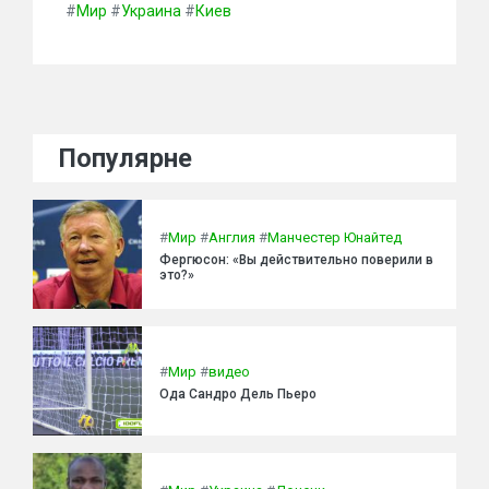
#
Мир
#
Украина
#
Киев
Популярне
#
Мир
#
Англия
#
Манчестер Юнайтед
Фергюсон: «Вы действительно поверили в
это?»
#
Мир
#
видео
Ода Сандро Дель Пьеро