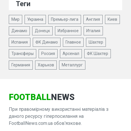
Теги
Мир
Украина
Премьер-лига
Англия
Киев
Динамо
Донецк
Избранное
Италия
Испания
ФК Динамо
Главное
Шахтер
Трансферы
Россия
Арсенал
ФК Шахтер
Германия
Харьков
Металлург
FOOTBALL
NEWS
При правомірному використанні матеріалів з
даного ресурсу гіперпосилання на
FootballNews.com.ua обов'язкове.