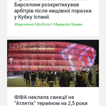
Барселони розкритикував
арбітрів після нищівної поразки
у Кубку Іспанії.
#
Барселона
#
Футболіст
#
Адемола Лукман
ФІФА наклала санкції на
"Атлетік" терміном на 2,5 роки