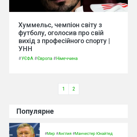
Хуммельс, чемпіон світу з
футболу, оголосив про свій
вихід з професійного спорту |
УНН
#
УЄФА
#
Європа
#
Німеччина
1
2
Популярне
#
Мир
#
Англия
#
Манчестер Юнайтед