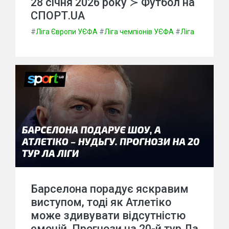
28 січня 2026 року ≻ Футбол на
СПОРТ.UA
#
Ліга Європи УЄФА
#
Ліга чемпіонів УЄФА
#
Ліга
Барселона порадує яскравим
виступом, тоді як Атлетіко
може здивувати відсутністю
емоцій. Прогнози на 20-й тур Ла