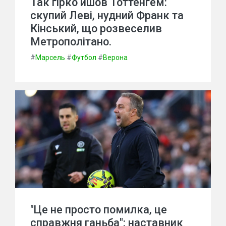
Так гірко йшов Тоттенгем:
скупий Леві, нудний Франк та
Кінський, що розвеселив
Метрополітано.
#
Марсель
#
Футбол
#
Верона
"Це не просто помилка, це
справжня ганьба": наставник