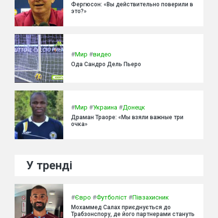
Фергюсон: «Вы действительно поверили в
это?»
#
Мир
#
видео
Ода Сандро Дель Пьеро
#
Мир
#
Украина
#
Донецк
Драман Траоре: «Мы взяли важные три
очка»
У тренді
#
Євро
#
Футболіст
#
Півзахисник
Мохаммед Салах приєднується до
Трабзонспору, де його партнерами стануть