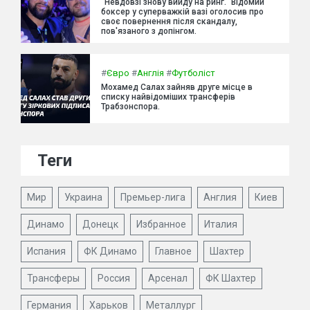
"Невдовзі знову вийду на ринг." Відомий
боксер у суперважкій вазі оголосив про
своє повернення після скандалу,
пов'язаного з допінгом.
#
Євро
#
Англія
#
Футболіст
Мохамед Салах зайняв друге місце в
списку найвідоміших трансферів
Трабзонспора.
Теги
Мир
Украина
Премьер-лига
Англия
Киев
Динамо
Донецк
Избранное
Италия
Испания
ФК Динамо
Главное
Шахтер
Трансферы
Россия
Арсенал
ФК Шахтер
Германия
Харьков
Металлург