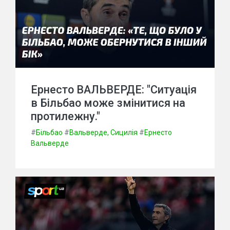
Ернесто ВАЛЬВЕРДЕ: "Ситуація
в Більбао може змінитися на
протилежну."
#
Більбао
#
Вальверде, Сицилія
#
Ернесто
Вальверде