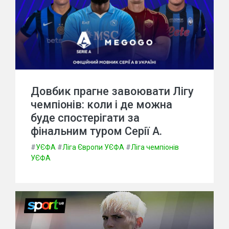
Довбик прагне завоювати Лігу
чемпіонів: коли і де можна
буде спостерігати за
фінальним туром Серії А.
#
УЄФА
#
Ліга Європи УЄФА
#
Ліга чемпіонів
УЄФА