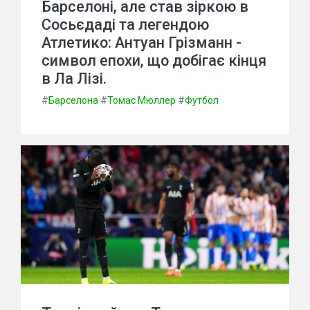
Барселоні, але став зіркою в
Сосьєдаді та легендою
Атлетико: Антуан Грізманн -
символ епохи, що добігає кінця
в Ла Лізі.
#
Барселона
#
Томас Мюллер
#
Футбол