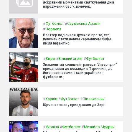
яскравими моментами святкування днів
народження своїх донечок.
#
Футболіст
#
Саудівська Аравія
#
Норвегія
Блаттер поділився думкою про те, хто
повинен стати новим керівником ФІФА
після Інфантіно.
#
Євро
#
Вільний агент
#
Футболіст
Знаменитий колишній гравець "Ліверпуля"
приєднався до команди в Туреччині, де
його партнерами стали українські
футболісти.
#
Харків
#
Футболіст
#
Півзахисник
Юрченко знову приєднався до Зорі.
#
Україна
#
Футболіст
#
Михайло Мудрик