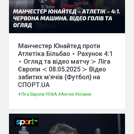
Манчестер Юнайтед проти
Атлетіка Більбао ⋆ Рахунок 4:1
⋆ Огляд та відео матчу ≻ Ліга
Європи ≺ 08.05.2025 ≻ Відео
забитих м'ячів {Футбол} на
СПОРТ.UA
#
Ліга Європи УЄФА
#
Англія
#
Іспанія