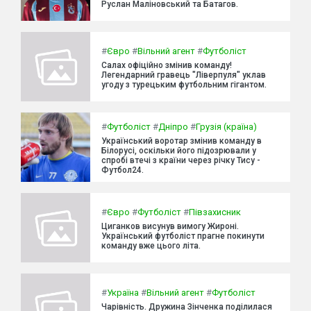
Руслан Маліновський та Батагов.
#
Євро
#
Вільний агент
#
Футболіст
Салах офіційно змінив команду!
Легендарний гравець "Ліверпуля" уклав
угоду з турецьким футбольним гігантом.
#
Футболіст
#
Дніпро
#
Грузія (країна)
Український воротар змінив команду в
Білорусі, оскільки його підозрювали у
спробі втечі з країни через річку Тису -
Футбол24.
#
Євро
#
Футболіст
#
Півзахисник
Циганков висунув вимогу Жироні.
Український футболіст прагне покинути
команду вже цього літа.
#
Україна
#
Вільний агент
#
Футболіст
Чарівність. Дружина Зінченка поділилася