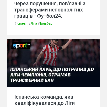
через порушення, пов'язані з
трансферами неповнолітніх
гравців - Футбол24.
#
Іспанія
#
Ліга
#
Більбао
Іспанська команда, яка
кваліфікувалася до Ліги