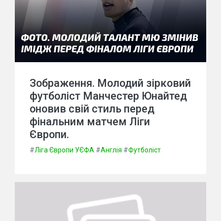
Зображення. Молодий зірковий
футболіст Манчестер Юнайтед
оновив свій стиль перед
фінальним матчем Ліги
Європи.
#
Ліга Європи УЄФА
#
Англія
#
Футболіст