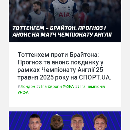
Тоттенхем проти Брайтона:
Прогноз та анонс поєдинку у
рамках Чемпіонату Англії 25
травня 2025 року на СПОРТ.UA.
#
Лондон
#
Ліга Європи УЄФА
#
Ліга чемпіонів
УЄФА