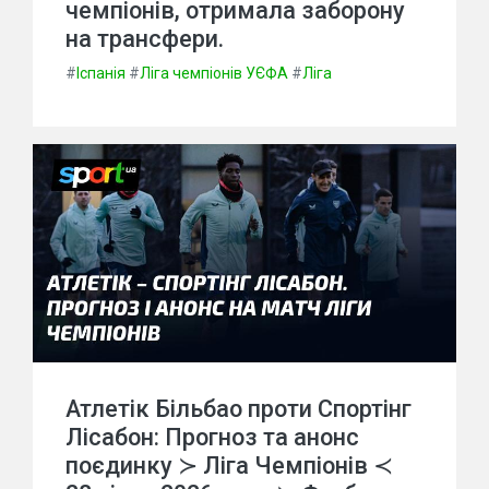
чемпіонів, отримала заборону
на трансфери.
#
Іспанія
#
Ліга чемпіонів УЄФА
#
Ліга
Атлетік Більбао проти Спортінг
Лісабон: Прогноз та анонс
поєдинку ≻ Ліга Чемпіонів ≺