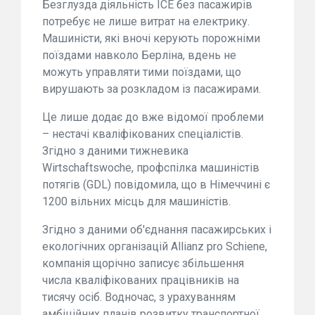
Безглузда діяльність ICE без пасажирів
потребує не лише витрат на електрику.
Машиністи, які вночі керують порожніми
поїздами навколо Берліна, вдень не
можуть управляти тими поїздами, що
вирушають за розкладом із пасажирами.
Це лише додає до вже відомої проблеми
– нестачі кваліфікованих спеціалістів.
Згідно з даними тижневика
Wirtschaftswoche, профспілка машиністів
потягів (GDL) повідомила, що в Німеччині є
1200 вільних місць для машиністів.
Згідно з даними об'єднання пасажирських і
екологічних організацій Allianz pro Schiene,
компанія щорічно записує збільшення
числа кваліфікованих працівників на
тисячу осіб. Водночас, з урахуванням
амбіційних планів розвитку транспортної