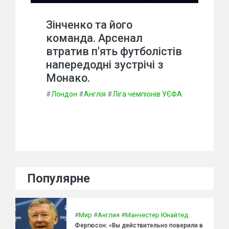
Зінченко та його
команда. Арсенал
втратив п'ять футболістів
напередодні зустрічі з
Монако.
#
Лондон
#
Англія
#
Ліга чемпіонів УЄФА
Популярне
#
Мир
#
Англия
#
Манчестер Юнайтед
Фергюсон: «Вы действительно поверили в