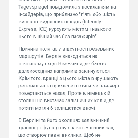
Tagesspiegel повідомила з посиланням на
інсайдерів, що приблизно "п'ять або шість
високошвидкісних поїздів (Intercity-
Express, ICE) курсують містом і навколо
нього в нічний час без пасажирів".
Причина полягає у відсутності резервних
маршрутів: Берлін знаходиться на
північному сході Німеччини, де багато
далекосхідних напрямків закінчуються.
Крім того, вранці з цього міста вирушають
регіональні та приміські потяги, які ввечері
повертаються назад. Проте в німецькій
столиці не вистачає залізничних колій, де
потяги могли б залишатися вночі.
В Берліні та його околицях залізничний
транспорт функціонує навіть у нічний час,
що створює певні виклики. Щоб не