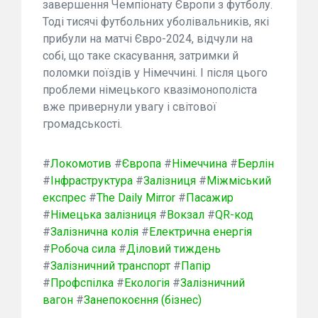
завершення Чемпіонату Європи з футболу.
Тоді тисячі футбольних уболівальників, які
прибули на матчі Євро-2024, відчули на
собі, що таке скасування, затримки й
поломки поїздів у Німеччині. І після цього
проблеми німецького квазімонополіста
вже привернули увагу і світової
громадськості.
#
Локомотив
#
Європа
#
Німеччина
#
Берлін
#
Інфраструктура
#
Залізниця
#
Міжміський
експрес
#
The Daily Mirror
#
Пасажир
#
Німецька залізниця
#
Вокзал
#
QR-код
#
Залізнична колія
#
Електрична енергія
#
Робоча сила
#
Діловий тиждень
#
Залізничний транспорт
#
Папір
#
Профспілка
#
Екологія
#
Залізничний
вагон
#
Занепокоєння (бізнес)