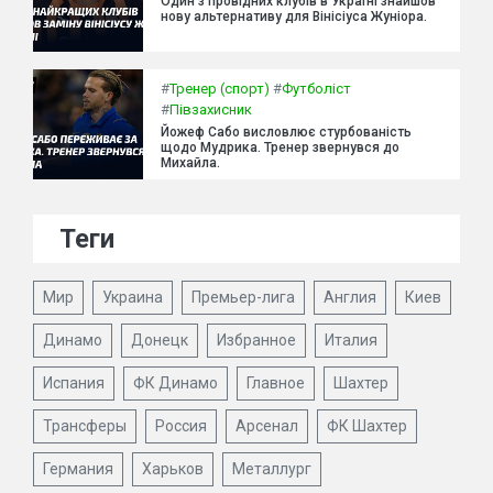
Один з провідних клубів в Україні знайшов
нову альтернативу для Вінісіуса Жуніора.
#
Тренер (спорт)
#
Футболіст
#
Півзахисник
Йожеф Сабо висловлює стурбованість
щодо Мудрика. Тренер звернувся до
Михайла.
Теги
Мир
Украина
Премьер-лига
Англия
Киев
Динамо
Донецк
Избранное
Италия
Испания
ФК Динамо
Главное
Шахтер
Трансферы
Россия
Арсенал
ФК Шахтер
Германия
Харьков
Металлург