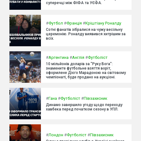
суперечці між ФІФА та УЄФА.
#
Футбол
#
Франція
#
Кріштіану Роналду
Сотні фанатів зібралися на чужу весільну
церемонію. Роналду виявився хитрішим за
всіх.
#
Аргентина
#
Англія
#
Футболіст
10 мільйонів доларів за "Руку Бога":
знамените футбольне взяття воріт,
оформлене Дієго Марадоною на світовому
чемпіонаті, буде продано на аукціоні.
#
Гана
#
Футболіст
#
Півзахисник
Динамо завершило угоду щодо переходу
хавбека перед початком сезону в УПЛ.
#
Лондон
#
Футболіст
#
Півзахисник