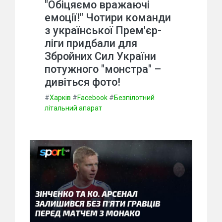
"Обіцяємо вражаючі
емоції!" Чотири команди
з української Прем'єр-
ліги придбали для
Збройних Сил України
потужного "монстра" –
дивіться фото!
#
Харків
#
Facebook
#
Безпілотний
літальний апарат