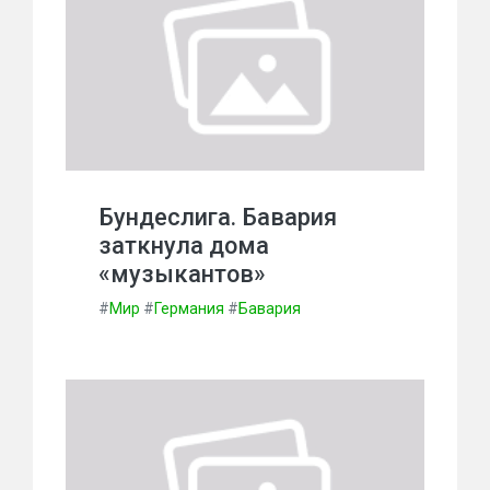
Бундеслига. Бавария
заткнула дома
«музыкантов»
#
Мир
#
Германия
#
Бавария