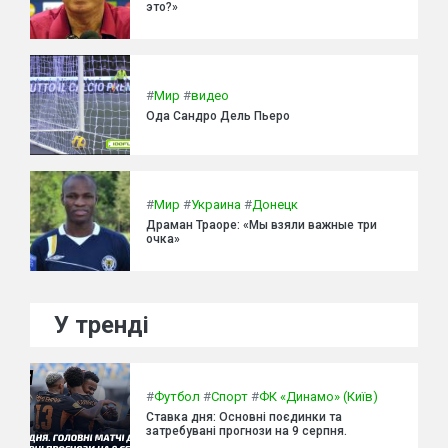
это?»
#
Мир
#
видео
Ода Сандро Дель Пьеро
#
Мир
#
Украина
#
Донецк
Драман Траоре: «Мы взяли важные три
очка»
У тренді
#
Футбол
#
Спорт
#
ФК «Динамо» (Київ)
Ставка дня: Основні поєдинки та
затребувані прогнози на 9 серпня.