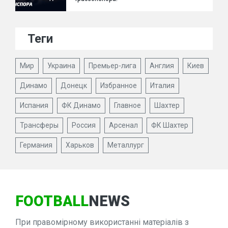
Теги
Мир
Украина
Премьер-лига
Англия
Киев
Динамо
Донецк
Избранное
Италия
Испания
ФК Динамо
Главное
Шахтер
Трансферы
Россия
Арсенал
ФК Шахтер
Германия
Харьков
Металлург
FOOTBALL
NEWS
При правомірному використанні матеріалів з