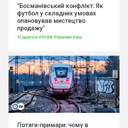
"Босманівський конфлікт: Як
футбол у складних умовах
опановував мистецтво
продажу"
#
Сарагоса
#
УЄФА
#
Нванкво Кану
Потяги-примари: чому в