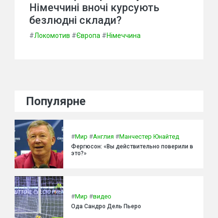
Німеччині вночі курсують
безлюдні склади?
#
Локомотив
#
Європа
#
Німеччина
Популярне
#
Мир
#
Англия
#
Манчестер Юнайтед
Фергюсон: «Вы действительно поверили в
это?»
#
Мир
#
видео
Ода Сандро Дель Пьеро