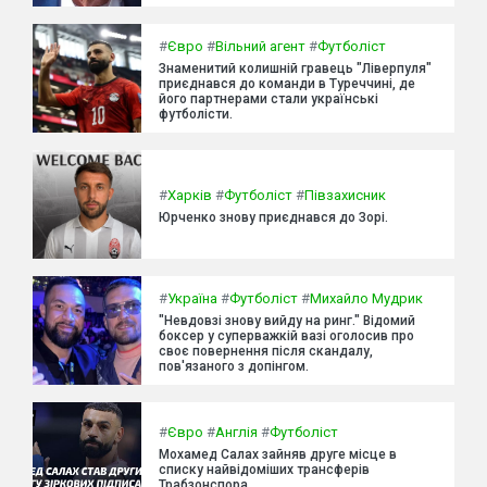
#
Євро
#
Вільний агент
#
Футболіст
Знаменитий колишній гравець "Ліверпуля"
приєднався до команди в Туреччині, де
його партнерами стали українські
футболісти.
#
Харків
#
Футболіст
#
Півзахисник
Юрченко знову приєднався до Зорі.
#
Україна
#
Футболіст
#
Михайло Мудрик
"Невдовзі знову вийду на ринг." Відомий
боксер у суперважкій вазі оголосив про
своє повернення після скандалу,
пов'язаного з допінгом.
#
Євро
#
Англія
#
Футболіст
Мохамед Салах зайняв друге місце в
списку найвідоміших трансферів
Трабзонспора.