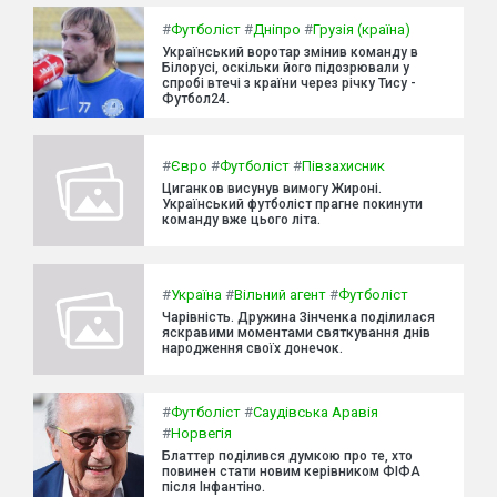
#
Футболіст
#
Дніпро
#
Грузія (країна)
Український воротар змінив команду в
Білорусі, оскільки його підозрювали у
спробі втечі з країни через річку Тису -
Футбол24.
#
Євро
#
Футболіст
#
Півзахисник
Циганков висунув вимогу Жироні.
Український футболіст прагне покинути
команду вже цього літа.
#
Україна
#
Вільний агент
#
Футболіст
Чарівність. Дружина Зінченка поділилася
яскравими моментами святкування днів
народження своїх донечок.
#
Футболіст
#
Саудівська Аравія
#
Норвегія
Блаттер поділився думкою про те, хто
повинен стати новим керівником ФІФА
після Інфантіно.