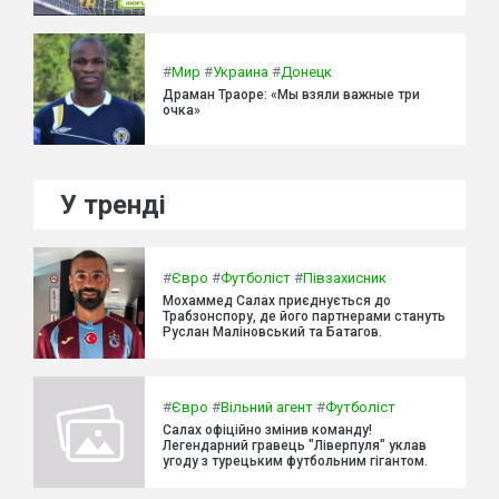
#
Мир
#
Украина
#
Донецк
Драман Траоре: «Мы взяли важные три
очка»
У тренді
#
Євро
#
Футболіст
#
Півзахисник
Мохаммед Салах приєднується до
Трабзонспору, де його партнерами стануть
Руслан Маліновський та Батагов.
#
Євро
#
Вільний агент
#
Футболіст
Салах офіційно змінив команду!
Легендарний гравець "Ліверпуля" уклав
угоду з турецьким футбольним гігантом.