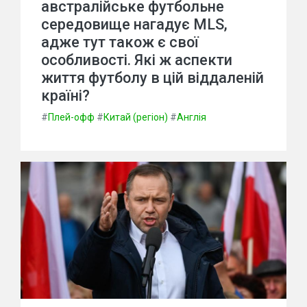
австралійське футбольне
середовище нагадує MLS,
адже тут також є свої
особливості. Які ж аспекти
життя футболу в цій віддаленій
країні?
#
Плей-офф
#
Китай (регіон)
#
Англія